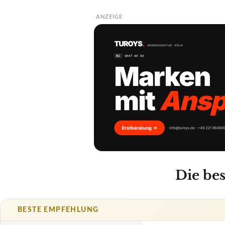
ANZEIGE
Die be
BESTE EMPFEHLUNG
PAUL MITCHELL
Paul Mitche
Amazo
TECHNISCHE DET
Pflegestoffe
Panth
Produziert in
✓
VORTEILE