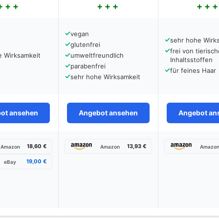
✓
vegan
✓
sehr hohe Wirk
✓
glutenfrei
✓
frei von tierisc
✓
e Wirksamkeit
umweltfreundlich
Inhaltsstoffen
✓
parabenfrei
✓
für feines Haar
✓
sehr hohe Wirksamkeit
ot ansehen
Angebot ansehen
Angebot an
18,60 €
13,93 €
Amazon
Amazon
Amazo
19,00 €
eBay