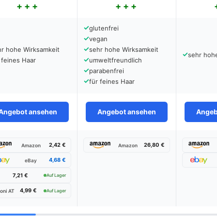
✓
glutenfrei
✓
vegan
✓
hr hohe Wirksamkeit
sehr hohe Wirksamkeit
✓
sehr hoh
✓
 feines Haar
umweltfreundlich
✓
parabenfrei
✓
für feines Haar
Angebot ansehen
Angebot ansehen
Angeb
2,42 €
26,80 €
Amazon
Amazon
4,68 €
eBay
7,21 €
Auf Lager
4,99 €
oni AT
Auf Lager