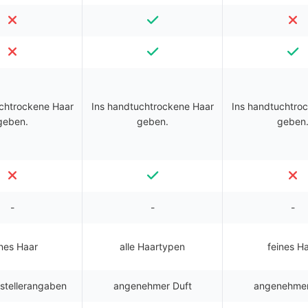
chtrockene Haar
Ins handtuchtrockene Haar
Ins handtuchtro
geben.
geben.
geben
-
-
-
ines Haar
alle Haartypen
feines H
rstellerangaben
angenehmer Duft
angenehmer