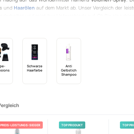
s
und
Haarölen
auf dem Markt ab. Unser Vergleich der leis
sonderheiten und zeigt ihre Unterschiede auf. Ob Sie eine dri
usätzlichen Schwung für Ihre Locken brauchen - ein gutes
V
ie besten Optionen prüfen.
pe-
Schwarze
Anti
nsions
Haarfarbe
Gelbstich
Shampoo
Vergleich
PREIS-LEISTUNGS-SIEGER
TOP PRODUKT
TOP PR