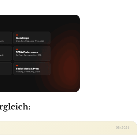
gleich:
08/2026
nes Haar
ab 31,75 €
Zum Angebot »
n
✗