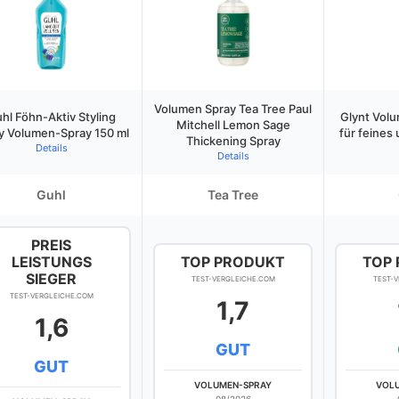
Volumen Spray Tea Tree Paul
hl Föhn-Aktiv Styling
Glynt Vol
Mitchell Lemon Sage
y Volumen-Spray 150 ml
für feines
Thickening Spray
Details
Details
Guhl
Tea Tree
PREIS
LEISTUNGS
TOP PRODUKT
TOP
SIEGER
TEST-VERGLEICHE.COM
TEST-
TEST-VERGLEICHE.COM
1,7
1,6
GUT
GUT
VOLUMEN-SPRAY
VOL