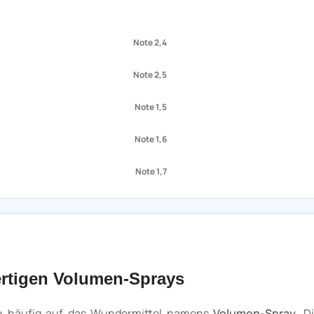
Note 2,4
Note 2,5
Note 1,5
Note 1,6
Note 1,7
wertigen Volumen-Sprays
an häufig auf das Wundermittel namens
Volumen-Spray
. D