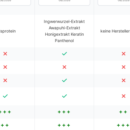
08/2026
08/2026
08/2026
Ingwerwurzel-Extrakt
Awapuhi-Extrakt
isprotein
keine Herstell
Honigextrakt Keratin
Panthenol