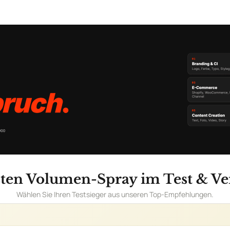
sten Volumen-Spray im Test & Ver
Wählen Sie Ihren Testsieger aus unseren Top-Empfehlungen.
ll Extra-Body Boost Volumen-Spray für fei
n
AILS
enol Aloe vera Algenextrakt Rosmarinextrakt Weizenprotein
Ohne Glute