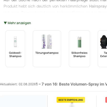
Produkt hebt sich deutlich von herkömmlichen
Hairspray
Volumen-Sprays
bietet einen tieferen Einblick in ihre Be
Textur für feines Haar suchen oder einfach nur einen z
▼ Mehr anzeigen
kann den Unterschied machen. Lassen Sie uns zusammen d
Goldwell-
Tönungsshampoo
Silikonfreies
Ta
Shampoo
Shampoo
Exte
1 – 7 von 16: Beste Volumen-Spray im 
Aktualisiert: 02.08.2026
BESTE EMPFEHLUNG