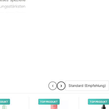
tungsstärksten
ngend benötigte
olumen-Spray
‹
›
ODUKT
TOP PRODUKT
TOP PRODUKT