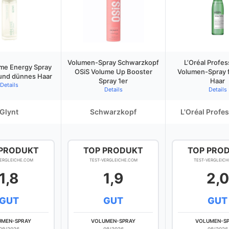
Volumen-Spray Schwarzkopf
L’Oréal Profes
ume Energy Spray
OSiS Volume Up Booster
Volumen-Spray f
 und dünnes Haar
Spray 1er
Haar
Details
Details
Details
Glynt
Schwarzkopf
L'Oréal Profe
 PRODUKT
TOP PRODUKT
TOP PRO
VERGLEICHE.COM
TEST-VERGLEICHE.COM
TEST-VERGLEICH
1,8
1,9
2,0
GUT
GUT
GUT
UMEN-SPRAY
VOLUMEN-SPRAY
VOLUMEN-S