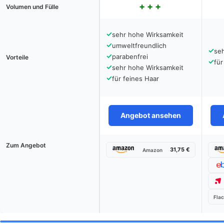
Volumen und Fülle
✓
sehr hohe Wirksamkeit
✓
umweltfreundlich
✓
se
✓
parabenfrei
Vorteile
✓
für
✓
sehr hohe Wirksamkeit
✓
für feines Haar
Angebot ansehen
Zum Angebot
31,75 €
Amazon
Flac