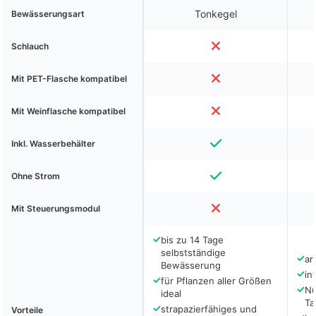
Tonkegel
Bewässerungsart
Schlauch
Mit PET-Flasche kompatibel
Mit Weinflasche kompatibel
Inkl. Wasserbehälter
Ohne Strom
Mit Steuerungsmodul
✓
bis zu 14 Tage
selbstständige
✓
ar
Bewässerung
✓
in
✓
für Pflanzen aller Größen
✓
Nu
ideal
Ta
✓
strapazierfähiges und
Vorteile