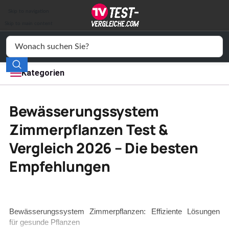
Auto & Motor
Skip to navigation
Drogerie
Skip to main content
Elektronik
Freizeit
Kategorien
Haushalt
Bewässerungssystem
Mode
Zimmerpflanzen Test &
Vergleich 2026 – Die besten
Wohnen
Empfehlungen
Service
Vergleichssiegel
Bewässerungssystem Zimmerpflanzen: Effiziente Lösungen
für gesunde Pflanzen