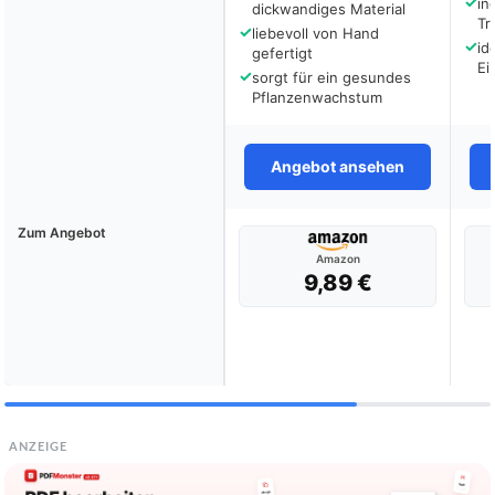
✓
in
dickwandiges Material
Tr
✓
liebevoll von Hand
✓
id
gefertigt
Ei
✓
sorgt für ein gesundes
Pflanzenwachstum
Angebot ansehen
Zum Angebot
Amazon
9,89 €
ANZEIGE