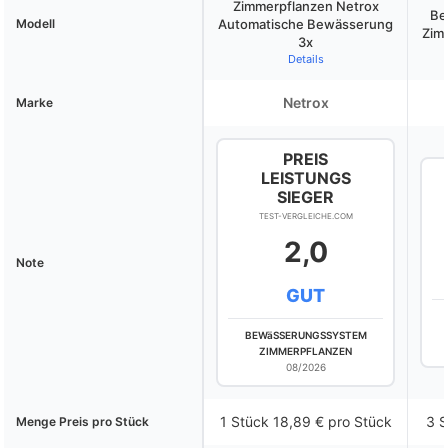
Zimmerpflanzen Netrox
Be
Modell
Automatische Bewässerung
Zim
3x
Details
Netrox
Marke
PREIS
LEISTUNGS
SIEGER
TEST-VERGLEICHE.COM
2,0
Note
GUT
BEWäSSERUNGSSYSTEM
ZIMMERPFLANZEN
08/2026
1 Stück 18,89 € pro Stück
3 S
Menge Preis pro Stück