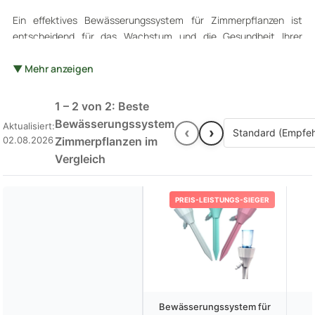
Ein effektives Bewässerungssystem für Zimmerpflanzen ist
entscheidend für das Wachstum und die Gesundheit Ihrer
grünen Mitbewohner. Diese Systeme bieten nicht nur eine
gleichmäßige Wasserversorgung, sondern reduzieren auch den
▼ Mehr anzeigen
Pflegeaufwand erheblich. Welche Arten von
Bewässerungssystemen gibt es und wie finden Sie das passende
1 – 2 von 2: Beste
für Ihre Bedürfnisse? In diesem Artikel werden wichtige Aspekte
Bewässerungssystem
Aktualisiert:
‹
›
wie Funktionsweise, Vor- und Nachteile sowie Tipps zur Auswahl
02.08.2026
Zimmerpflanzen im
eines geeigneten Systems behandelt. Entdecken Sie, wie Sie mit
Vergleich
dem richtigen Bewässerungssystem Ihre Pflanzen optimal
versorgen können.
PREIS-LEISTUNGS-SIEGER
Bewässerungssystem für