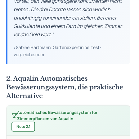
Vorteil, den viele günstigere Konkurrenten nicht
bieten: Die drei Dochte lassen sich wirklich
unabhängig voneinander einstellen. Bei einer
Sukkulente und einem Farn im gleichen Zimmer
ist das Gold wert.“
: Sabine Hartmann, Gartenexpertin bei test-
vergleiche.com
2. Aqualin Automatisches
Bewässerungssystem, die praktische
Alternative
Automatisches Bewässerungssystem für
Zimmerpflanzen von Aqualin
Note 2.1