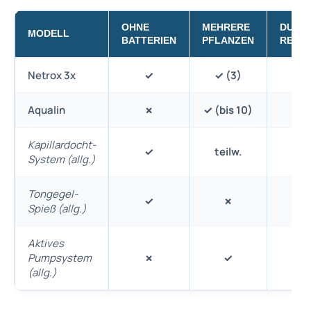
OHNE
MEHRERE
DURC
MODELL
BATTERIEN
PFLANZEN
REGU
Netrox 3x
✓
✓ (3)
Aqualin
✗
✓ (bis 10)
✓ (
Kapillardocht-
✓
teilw.
te
System (allg.)
Tongegel-
✓
✗
Spieß (allg.)
Aktives
Pumpsystem
✗
✓
(allg.)