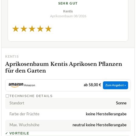
SEHR GUT
Kentis
Aprikosenbaum
08/2026
★
★
★
★
★
KENTIS
Aprikosenbaum Kentis Aprikosen Pflanzen
für den Garten
ab 58,00 €
Amazon
Zum Angebot »
TECHNISCHE DETAILS
Standort
Sonne
Farbe der Früchte
keine Herstellerangabe
Max. Wuchshöhe
neutral keine Herstellerangabe
✓
VORTEILE