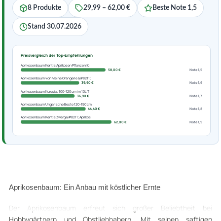
8 Produkte
29,99 – 62,00 €
Beste Note 1,5
Stand 30.07.2026
Preisvergleich der Top-Empfehlungen
Aprikosenbaum Kentis Aprikosen Pflanzen fü
58,00 €
Note 1,5
Aprikosenbaum von Meine Orangerie &#8211;
39,90 €
Note 1,6
Aprikosenbaum Kuresia, 100-120 cm im 10L T
36,90 €
Note 1,7
Aprikosenbaum Ungarische Beste 120-150 cm
44,40 €
Note 1,8
Aprikosenbaum Kentis Zwerg &#8211; Aprikos
62,00 €
Note 1,9
Aprikosenbaum: Ein Anbau mit köstlicher Ernte
Der Aprikosenbaum erfreut sich großer Beliebtheit bei
Hobbygärtnern und Obstliebhabern. Mit seinen saftigen