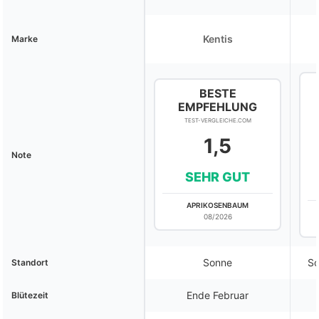
Kentis
Marke
BESTE
EMPFEHLUNG
TEST-VERGLEICHE.COM
1,5
Note
SEHR GUT
APRIKOSENBAUM
08/2026
Sonne
So
Standort
Ende Februar
Blütezeit