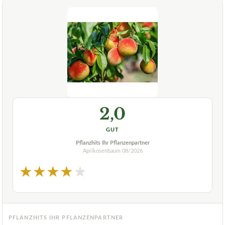
2,0
GUT
Pflanzhits Ihr Pflanzenpartner
Aprikosenbaum
08/2026
★
★
★
★
★
PFLANZHITS IHR PFLANZENPARTNER