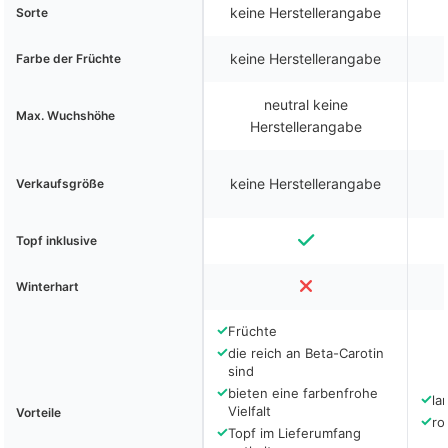
keine Herstellerangabe
Sorte
keine Herstellerangabe
Farbe der Früchte
neutral keine
Max. Wuchshöhe
Herstellerangabe
keine Herstellerangabe
Verkaufsgröße
Topf inklusive
Winterhart
✓
Früchte
✓
die reich an Beta-Carotin
sind
✓
bieten eine farbenfrohe
✓
la
Vielfalt
Vorteile
✓
ro
✓
Topf im Lieferumfang