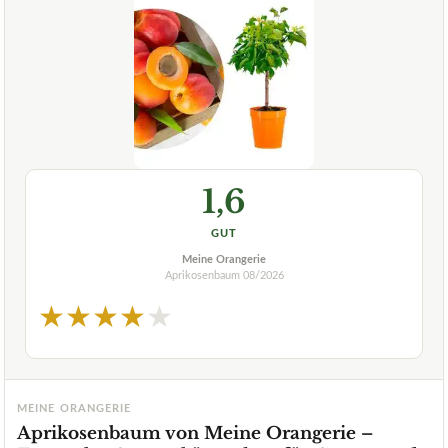
1,6
GUT
Meine Orangerie
Aprikosenbaum
08/2026
★
★
★
★
★
MEINE ORANGERIE
Aprikosenbaum von Meine Orangerie –