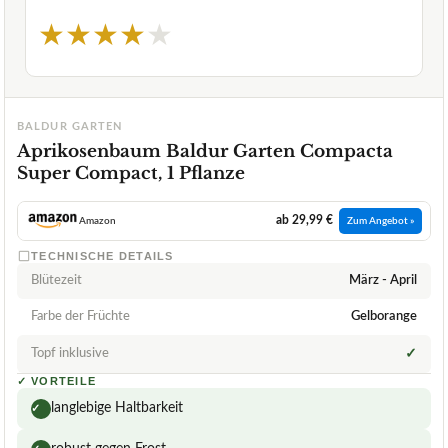
★
★
★
★
★
BALDUR GARTEN
Aprikosenbaum Baldur Garten Compacta
Super Compact, 1 Pflanze
ab 29,99 €
Amazon
Zum Angebot »
TECHNISCHE DETAILS
Blütezeit
März - April
Farbe der Früchte
Gelborange
Topf inklusive
✓
✓
VORTEILE
langlebige Haltbarkeit
✓