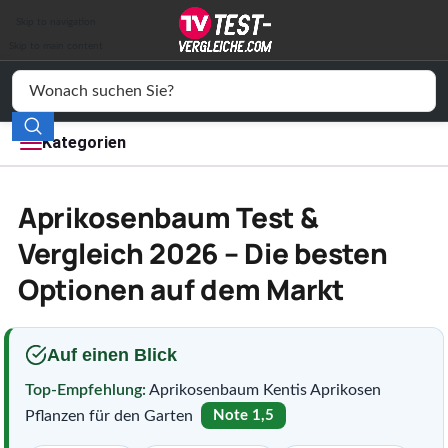
Auto & Motor
Skip to navigation
Drogerie
Skip to main content
Elektronik
Freizeit
Kategorien
Haushalt
Aprikosenbaum Test &
Mode
Vergleich 2026 – Die besten
Optionen auf dem Markt
Wohnen
Service
Auf einen Blick
Vergleichssiegel
Top-Empfehlung:
Aprikosenbaum Kentis Aprikosen
Pflanzen für den Garten
Note 1,5