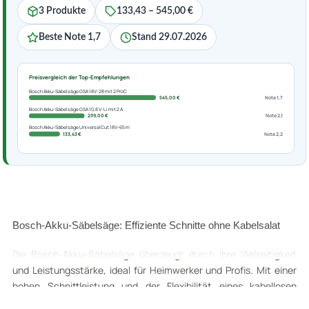
3 Produkte
133,43 – 545,00 €
Beste Note 1,7
Stand 29.07.2026
Preisvergleich der Top-Empfehlungen
Bosch Akku-Säbelsäge GSA 18V-28 mit 2 ProC
545,00 €
Note 1,7
Bosch Akku-Säbelsäge GSA 10,8 V-Li mit 2 A
239,00 €
Note 2,1
Bosch Akku-Säbelsäge UniversalCut 18V-65 m
133,43 €
Note 2,2
Bosch-Akku-Säbelsäge: Effiziente Schnitte ohne Kabelsalat
Die Bosch-Akku-Säbelsäge überzeugt durch ihre Vielseitigkeit
und Leistungsstärke, ideal für Heimwerker und Profis. Mit einer
hohen Schnittleistung und der Flexibilität eines kabellosen
Betriebs ermöglicht sie präzise Arbeiten in verschiedenen