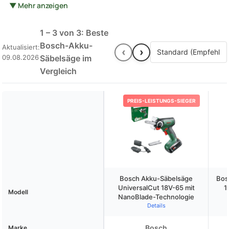
▼ Mehr anzeigen
Materialien. Welche Modelle sind besonders empfehlenswert
und welche Eigenschaften sollten beim Kauf berücksichtigt
werden? In diesem Artikel werden die besten Bosch-Akku-
1 – 3 von 3: Beste
Säbelsägen vorgestellt und wichtige Kaufkriterien erläutert.
Bosch-Akku-
Aktualisiert:
‹
›
Erfahren Sie, wie Sie die passende **Bosch-Akku-Säbelsäge für
09.08.2026
Säbelsäge im
Ihre Bedürfnisse** finden und welche Vorteile der Einsatz dieser
Vergleich
Werkzeuge mit sich bringt.
PREIS-LEISTUNGS-SIEGER
Bosch Akku-Säbelsäge
Bos
UniversalCut 18V-65 mit
1
Modell
NanoBlade-Technologie
Details
Bosch
Marke