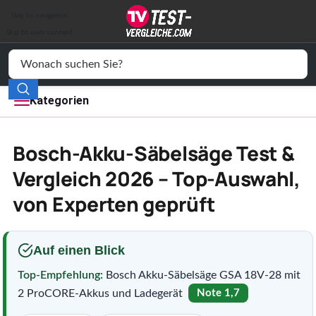
Auto & Motor
Skip to navigation
Drogerie
Skip to main content
Elektronik
Freizeit
Kategorien
Haushalt
Bosch-Akku-Säbelsäge Test &
Mode
Vergleich 2026 – Top-Auswahl,
von Experten geprüft
Wohnen
Service
Auf einen Blick
Vergleichssiegel
Top-Empfehlung:
Bosch Akku-Säbelsäge GSA 18V-28 mit
2 ProCORE-Akkus und Ladegerät
Note 1,7