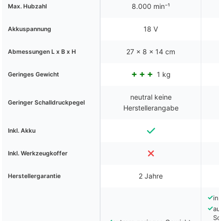
8.000 min⁻¹
Max. Hubzahl
18 V
Akkuspannung
27 x 8 x 14 cm
Abmessungen L x B x H
1 kg
Geringes Gewicht
neutral keine
Geringer Schalldruckpegel
Herstellerangabe
Inkl. Akku
Inkl. Werkzeugkoffer
2 Jahre
Herstellergarantie
✓
in
✓
au
Sc