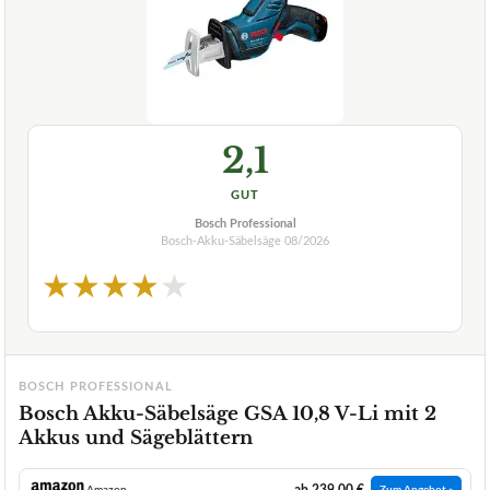
2,1
GUT
Bosch Professional
Bosch-Akku-Säbelsäge
08/2026
★
★
★
★
★
BOSCH PROFESSIONAL
Bosch Akku-Säbelsäge GSA 10,8 V-Li mit 2
Akkus und Sägeblättern
ab 239,00 €