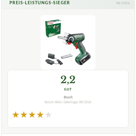
PREIS-LEISTUNGS-SIEGER
08/2026
2,2
GUT
Bosch
Bosch-Akku-Säbelsäge
08/2026
★
★
★
★
★