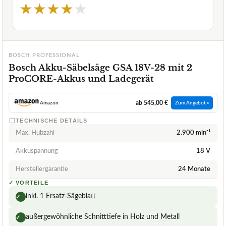
★
★
★
★
★
BOSCH PROFESSIONAL
Bosch Akku-Säbelsäge GSA 18V-28 mit 2
ProCORE-Akkus und Ladegerät
ab 545,00 €
Amazon
Zum Angebot »
TECHNISCHE DETAILS
Max. Hubzahl
2.900 min⁻¹
Akkuspannung
18 V
Herstellergarantie
24 Monate
✓
VORTEILE
inkl. 1 Ersatz-Sägeblatt
✓
außergewöhnliche Schnitttiefe in Holz und Metall
✓