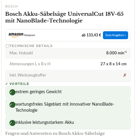
BOSCH
Bosch Akku-Säbelsäge UniversalCut 18V-65
mit NanoBlade-Technologie
ab 133,43 €
Amazon
Zum Angebot »
TECHNISCHE DETAILS
Max. Hubzahl
8.000 min⁻¹
Abmessungen L x B x H
27 x 8 x 14 cm
Inkl. Werkzeugkoffer
✗
✓
VORTEILE
extrem geringes Gewicht
✓
wartungsfreies Sägeblatt mit innovativer NanoBlade-
✓
Technologie
inklusive leistungsstarkem Akku
✓
Fragen und Antworten zu Bosch Akku-Säbelsäge