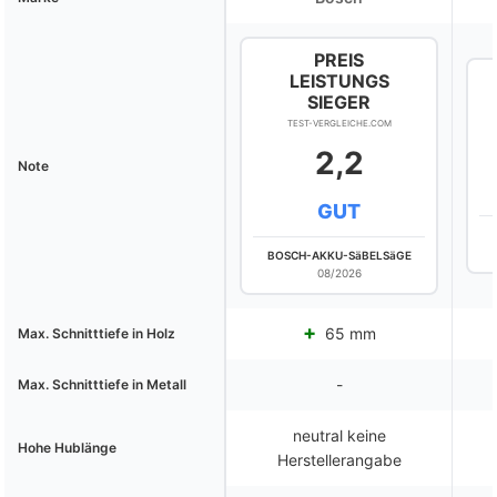
PREIS
LEISTUNGS
SIEGER
TEST-VERGLEICHE.COM
2,2
Note
GUT
BOSCH-AKKU-SäBELSäGE
08/2026
65 mm
Max. Schnitttiefe in Holz
-
Max. Schnitttiefe in Metall
neutral keine
Hohe Hublänge
Herstellerangabe