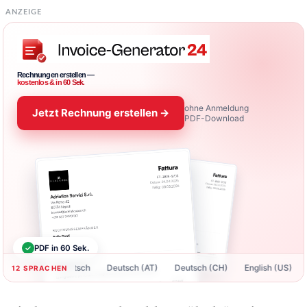
ANZEIGE
Rechnungen erstellen —
kostenlos & in 60 Sek.
ohne Anmeldung
Jetzt Rechnung erstellen →
PDF-Download
✓
PDF in 60 Sek.
Deutsch
Deutsch (AT)
Deutsch (CH)
English (US)
Engli
12 SPRACHEN