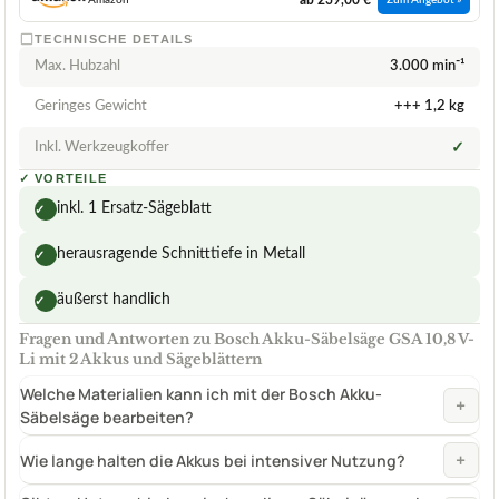
Amazon
Zum Angebot »
TECHNISCHE DETAILS
Max. Hubzahl
3.000 min⁻¹
Geringes Gewicht
+++ 1,2 kg
Inkl. Werkzeugkoffer
✓
✓
VORTEILE
inkl. 1 Ersatz-Sägeblatt
✓
herausragende Schnitttiefe in Metall
✓
äußerst handlich
✓
Fragen und Antworten zu Bosch Akku-Säbelsäge GSA 10,8 V-
Li mit 2 Akkus und Sägeblättern
Welche Materialien kann ich mit der Bosch Akku-
+
Säbelsäge bearbeiten?
+
Wie lange halten die Akkus bei intensiver Nutzung?