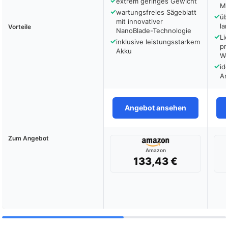
✓
extrem geringes Gewicht
Me
✓
wartungsfreies Sägeblatt
✓
üb
mit innovativer
la
Vorteile
NanoBlade-Technologie
✓
Li
✓
inklusive leistungsstarkem
pr
Akku
We
✓
id
A
Angebot ansehen
Zum Angebot
Amazon
133,43 €