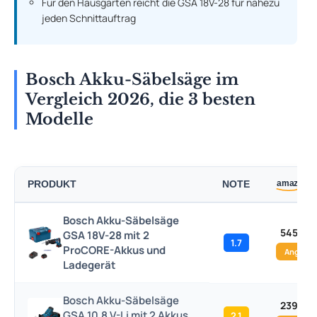
Für den Hausgarten reicht die GSA 18V-28 für nahezu
jeden Schnittauftrag
Bosch Akku-Säbelsäge im
Vergleich 2026, die 3 besten
Modelle
PRODUKT
NOTE
Bosch Akku-Säbelsäge
545,00 
GSA 18V-28 mit 2
1.7
ProCORE-Akkus und
Angebo
Ladegerät
Bosch Akku-Säbelsäge
239,00 
GSA 10,8 V-Li mit 2 Akkus
2.1