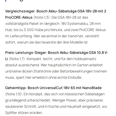
Vergleichssieger: Bosch Akku-Säbelsäge GSA 18V-28 mit 2
ProCORE-Akkus
(Note 1,3): Die GSA 18V-28 ist das
vollständigste Paket im Vergleich: 18V Systemakku, 28 mm
Hub, bis zu 3.000 Hübe pro Minute, und zwei ProCORE-Akkus
im Lieferumfang. Wer sie einmal in der Hand hat, versteht
sofort, warum sie das teuerste der drei Modelle ist.
Preis-Leistungs-Sieger: Bosch Akku-Säbelsäge GSA 10,8 V-
Li
(Note 1,7): Kompakt, leicht, und für den Hobbyeinsatz
absolut ausreichend. Wer hauptsächlich im Garten arbeitet
und keine dicken Stahlrohre oder Betonbewehrungen trennen
muss, spart hier erheblich ohne echte Einbuße.
Geheimtipp: Bosch UniversalCut 18V-65 mit NanoBlade
(Note 1,9): Ein Konzept, das sich von klassischen Säbelsägen
grundlegend unterscheidet. Weniger Power, aber präziserer,
saubererer Schnitt, und in Küche und Haushalt eingesetzt, wo
Splitter stören würden.