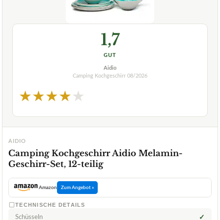
1,7
GUT
Aidio
Camping Kochgeschirr
08/2026
★
★
★
★
★
AIDIO
Camping Kochgeschirr Aidio Melamin-
Geschirr-Set, 12-teilig
Amazon
Zum Angebot »
TECHNISCHE DETAILS
Schüsseln
✓