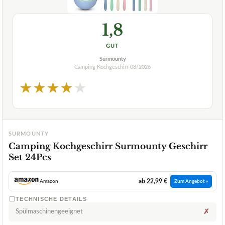
1,8
GUT
Surmounty
Camping Kochgeschirr
08/2026
★
★
★
★
★
SURMOUNTY
Camping Kochgeschirr Surmounty Geschirr
Set 24Pcs
ab 22,99 €
Amazon
Zum Angebot »
TECHNISCHE DETAILS
Spülmaschinengeeignet
✗