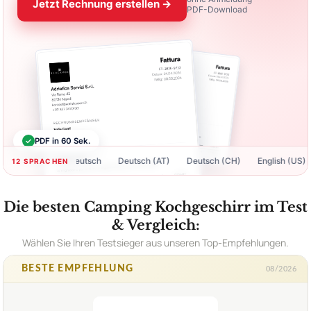
Jetzt Rechnung erstellen →
PDF-Download
✓
PDF in 60 Sek.
Deutsch
Deutsch (AT)
Deutsch (CH)
English (US)
Eng
12 SPRACHEN
Die besten Camping Kochgeschirr im Test
& Vergleich:
Wählen Sie Ihren Testsieger aus unseren Top-Empfehlungen.
BESTE EMPFEHLUNG
08/2026