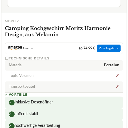
MORITZ
Camping Kochgeschirr Moritz Harmonie
Design, aus Melamin
ab 74,99 €
Amazon
Zum Angebot »
TECHNISCHE DETAILS
Material
Porzellan
Töpfe Volumen
✗
Transportbeutel
✗
✓
VORTEILE
Inklusive Dosenöffner
✓
äußerst stabil
✓
hochwertige Verarbeitung
✓