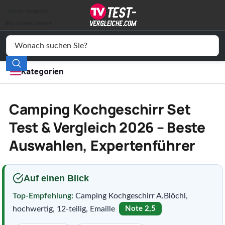
Auto & Motor
Skip to navigation
Drogerie
Skip to main content
Elektronik
Freizeit
Kategorien
Haushalt
Camping Kochgeschirr Set
Mode
Test & Vergleich 2026 – Beste
Auswahlen, Expertenführer
Wohnen
Service
Auf einen Blick
Vergleichssiegel
Top-Empfehlung:
Camping Kochgeschirr A.Blöchl,
hochwertig, 12-teilig, Emaille
Note 2,5