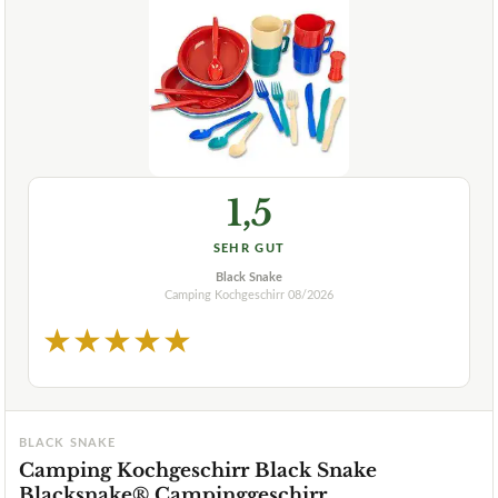
1,5
SEHR GUT
Black Snake
Camping Kochgeschirr
08/2026
★
★
★
★
★
BLACK SNAKE
Camping Kochgeschirr Black Snake
Blacksnake® Campinggeschirr