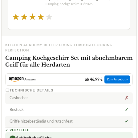
Camping Kochgeschirr
08/2026
★
★
★
★
★
KITCHEN ACADEMY BETTER LIVING THROUGH COOKING
PERFECTION
Camping Kochgeschirr Set mit abnehmbarem
Griff für alle Herdarten
ab 46,99 €
Amazon
Zum Angebot »
TECHNISCHE DETAILS
Gaskocher
✗
Besteck
✓
Griffe hitzebeständig und rutschfest
✓
✓
VORTEILE