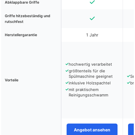
Abklappbare Griffe
Griffe hitzebeständig und
rutschfest
1 Jahr
Herstellergarantie
✓
hochwertig verarbeitet
✓
größtenteils für die
✓
Spülmaschine geeignet
Se
Vorteile
✓
✓
inklusive Holzspachtel
br
✓
mit praktischem
Reinigungsschwamm
Angebot ansehen