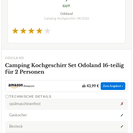
GUT
Odoland
Camping Kochgeschirr
08/2026
★
★
★
★
★
ODOLAND
Camping Kochgeschirr Set Odoland 16-teilig
für 2 Personen
ab 43,99 €
Amazon
Zum Angebot »
TECHNISCHE DETAILS
spülmaschinenfest
✗
Gaskocher
✓
Besteck
✓