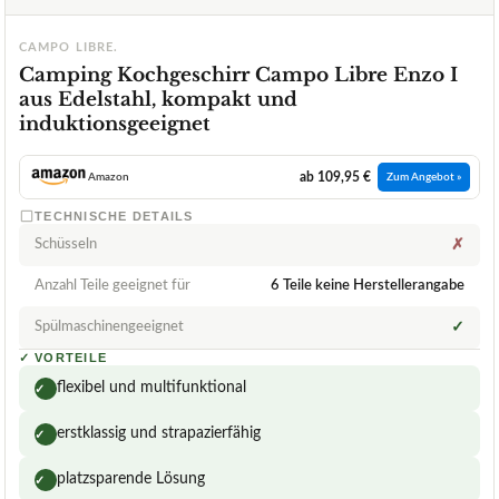
CAMPO LIBRE.
Camping Kochgeschirr Campo Libre Enzo I
aus Edelstahl, kompakt und
induktionsgeeignet
ab 109,95 €
Amazon
Zum Angebot »
TECHNISCHE DETAILS
Schüsseln
✗
Anzahl Teile geeignet für
6 Teile keine Herstellerangabe
Spülmaschinengeeignet
✓
✓
VORTEILE
flexibel und multifunktional
✓
erstklassig und strapazierfähig
✓
platzsparende Lösung
✓