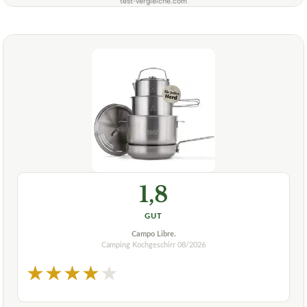
test-vergleiche.com
1,8
GUT
Campo Libre.
Camping Kochgeschirr
08/2026
★
★
★
★
★