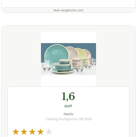
test-vergleiche.com
1,6
GUT
Moritz
Camping Kochgeschirr
08/2026
★
★
★
★
★