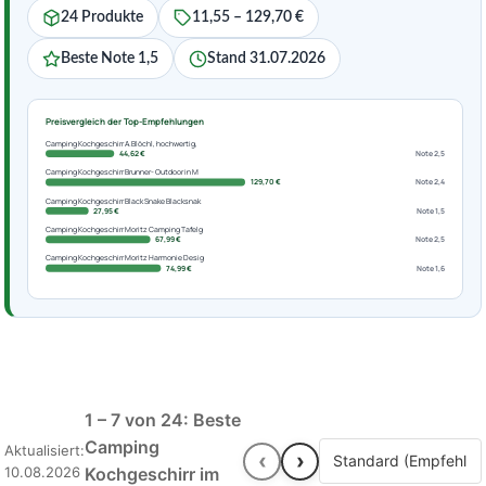
24 Produkte
11,55 – 129,70 €
Beste Note 1,5
Stand 31.07.2026
Preisvergleich der Top-Empfehlungen
Camping Kochgeschirr A.Blöchl, hochwertig,
44,62 €
Note 2,5
Camping Kochgeschirr Brunner- Outdoor in M
129,70 €
Note 2,4
Camping Kochgeschirr Black Snake Blacksnak
27,95 €
Note 1,5
Camping Kochgeschirr Moritz Camping Tafelg
67,99 €
Note 2,5
Camping Kochgeschirr Moritz Harmonie Desig
74,99 €
Note 1,6
1 – 7 von 24: Beste
Camping
Aktualisiert:
‹
›
10.08.2026
Kochgeschirr im