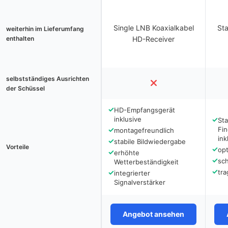
Single LNB Koaxialkabel
Sta
weiterhin im Lieferumfang
enthalten
HD-Receiver
selbstständiges Ausrichten
der Schüssel
✓
HD-Empfangsgerät
inklusive
✓
Sta
✓
Fi
montagefreundlich
ink
✓
stabile Bildwiedergabe
Vorteile
✓
op
✓
erhöhte
✓
sc
Wetterbeständigkeit
✓
✓
tra
integrierter
Signalverstärker
Angebot ansehen