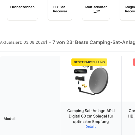
Flachantennen
HD-Sat-
Multischalter
Magna
Receiver
5_12
Recei
1 – 7 von 23: Beste Camping-Sat-Anlag
Aktualisiert: 03.08.2026
BESTE EMPFEHLUNG
Camping Sat-Anlage ARLI
Cam
Digital 60 cm Spiegel für
HB-
Modell
optimalen Empfang
Details