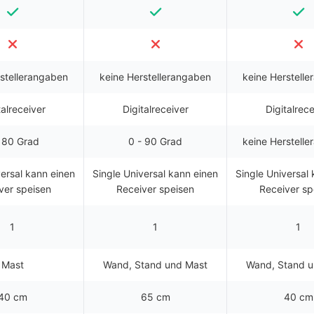
rstellerangaben
keine Herstellerangaben
keine Herstell
talreceiver
Digitalreceiver
Digitalrece
 80 Grad
0 - 90 Grad
keine Herstell
versal kann einen
Single Universal kann einen
Single Universal
ver speisen
Receiver speisen
Receiver sp
1
1
1
Mast
Wand, Stand und Mast
Wand, Stand u
40 cm
65 cm
40 cm