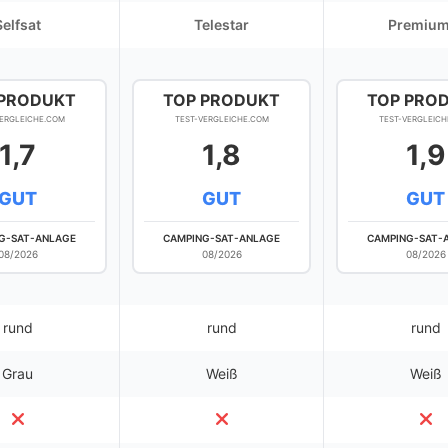
Selfsat
Telestar
Premium
 PRODUKT
TOP PRODUKT
TOP PRO
VERGLEICHE.COM
TEST-VERGLEICHE.COM
TEST-VERGLEICH
1,7
1,8
1,9
GUT
GUT
GUT
G-SAT-ANLAGE
CAMPING-SAT-ANLAGE
CAMPING-SAT-
08/2026
08/2026
08/2026
rund
rund
rund
Grau
Weiß
Weiß