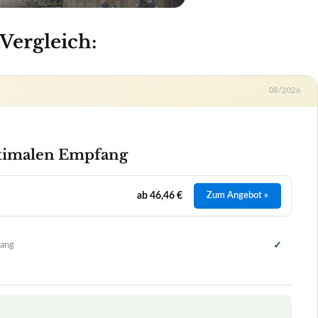
ab 46,46 €
Zum Angebot »
ang
✓
malen Empfang
+
ebnis in Bezug auf den Empfang von Satellitensignalen?
, insbesondere im Vergleich zu anderen Camping-Sat-
+
+