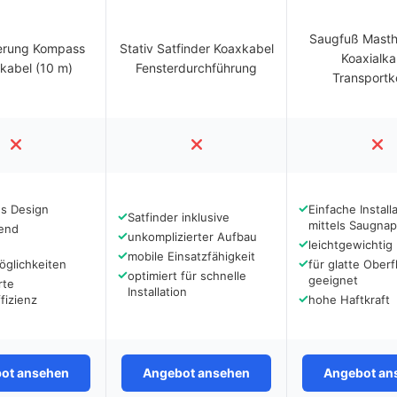
Saugfuß Masth
erung Kompass
Stativ Satfinder Koaxkabel
Koaxialka
lkabel (10 m)
Fensterdurchführung
Transportk
✓
s Design
Einfache Install
✓
Satfinder inklusive
mittels Saugnap
rend
✓
unkomplizierter Aufbau
✓
leichtgewichtig
✓
mobile Einsatzfähigkeit
✓
öglichkeiten
für glatte Ober
✓
optimiert für schnelle
geeignet
rte
Installation
✓
fizienz
hohe Haftkraft
ot ansehen
Angebot ansehen
Angebot an