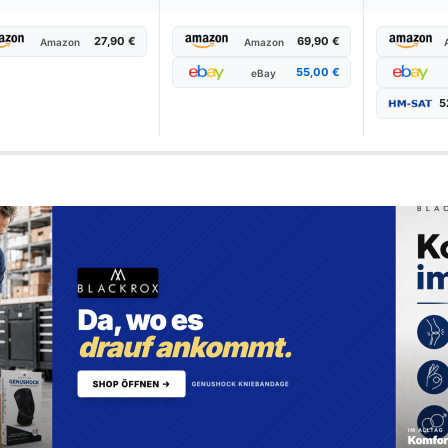
27,90 €
69,90 €
Amazon
Amazon
55,00 €
eBay
5
n Camping-Sat-Anlage im Test & 
Wählen Sie Ihren Testsieger aus unseren Top-Empfehlungen.
-Anlage ARLI Digital 60 cm Spiegel für o