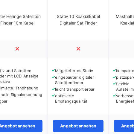
tiv Heringe Satelliten
Stativ 10 Koaxialkabel
Masthalt
Finder 10m Kabel
Digitaler Sat Finder
Koaxia
✓
✓
tiv und Satelliten
Mitgeliefertes Stativ
Kompakte
nder mit LCD-Anzeige
✓
✓
eingebauter digitaler
platzspa
lusive
Satellitenfinder
✓
flexible
timierte Handhabung
✓
leicht transportierbar
Aufstellm
hnelle Signalerkennung
✓
✓
optimierte
verbesse
gbar
Empfangsqualität
Energieef
Angebot ansehen
Angebot ansehen
Angeb