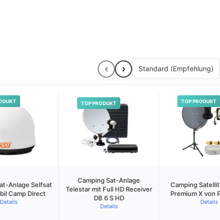
‹
›
ODUKT
TOP PRODUKT
TOP PRODUKT
Camping Sat-Anlage
t-Anlage Selfsat
Camping Satelli
Telestar mit Full HD Receiver
bil Camp Direct
Premium X von 
DB 6 S HD
Details
Details
Details