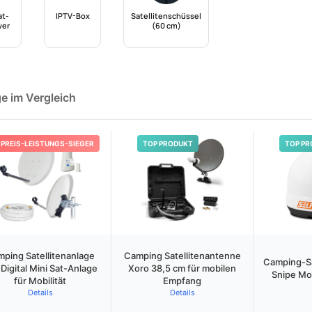
t-
IPTV-Box
Satellitenschüssel
ver
(60 cm)
e im Vergleich
PREIS-LEISTUNGS-SIEGER
TOP PRODUKT
TOP PR
ping Satellitenanlage
Camping Satellitenantenne
Camping-Sa
Digital Mini Sat-Anlage
Xoro 38,5 cm für mobilen
Snipe Mo
für Mobilität
Empfang
Details
Details