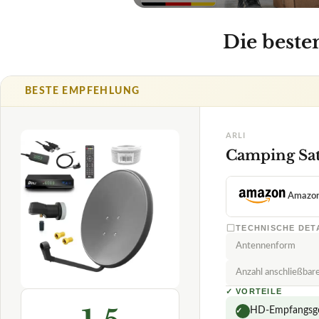
Amazo
TECHNISCHE DET
Antennenform
Anzahl anschließbar
✓
VORTEILE
1,5
HD-Empfangsger
✓
montagefreundl
✓
SEHR GUT
Arli
stabile Bildwie
✓
Camping-Sat-Anlage
08/2026
Fragen und Antwor
★
★
★
★
★
Welchen Vorteil bi
Ist die ARLI Digit
Anlagen?
Kann ich die ARLI 