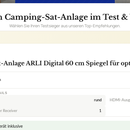
n
AILS
rund
HDMI-Ausg
er Receiver
1
ät inklusive
ich
dergabe
ten zu Camping Sat-Anlage ARLI Digital 60 cm Spiegel für opti
etet die ARLI Digital Sat Anlage 60 cm Spiegel für das Camping-Erl
al Sat Anlage 60 cm Spiegel einfach zu montieren und einzurichten
Digital Sat-Anlage auch in anderen Ländern nutzen?