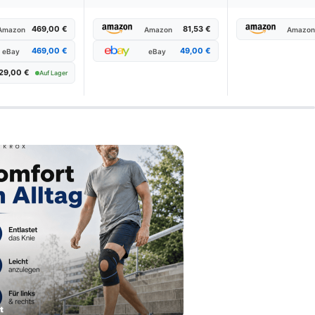
469,00 €
81,53 €
Amazon
Amazon
Amazon
469,00 €
49,00 €
eBay
eBay
29,00 €
Auf Lager
Vergleich:
08/2026
ptimalen Empfang