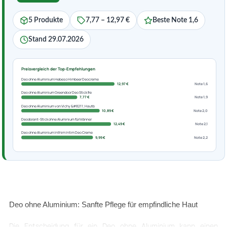
5 Produkte
7,77 – 12,97 €
Beste Note 1,6
Stand 29.07.2026
Preisvergleich der Top-Empfehlungen
Deo ohne Aluminium Hebeso Himbeer Deocreme
12,97 €
Note 1,6
Deo ohne Aluminium Greendoor Deo Stick fre
7,77 €
Note 1,9
Deo ohne Aluminium von Vichy &#8211; Hautb
10,89 €
Note 2,0
Deodorant-Stick ohne Aluminium für Männer
12,49 €
Note 2,1
Deo ohne Aluminium Inthim Intim Deo Creme
9,99 €
Note 2,2
Deo ohne Aluminium: Sanfte Pflege für empfindliche Haut
Die Entscheidung für ein Deo ohne Aluminium kann einen