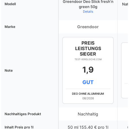
Greendoor Deo Stick fresh’n
Modell
Nat
green 50g
Details
Greendoor
Marke
PREIS
LEISTUNGS
SIEGER
TEST-VERGLEICHE.COM
1,9
Note
GUT
DEO OHNE ALUMINIUM
08/2026
Nachhaltig
Nachhaltiges Produkt
50 ml 155,40 € pro 1l
6
Inhalt Preis pro 1l