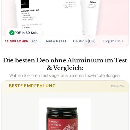
✓
PDF in 60 Sek.
Deutsch
Deutsch (AT)
Deutsch (CH)
English (US)
Engli
12 SPRACHEN
Die besten Deo ohne Aluminium im Test
& Vergleich:
Wählen Sie Ihren Testsieger aus unseren Top-Empfehlungen.
BESTE EMPFEHLUNG
08/2026