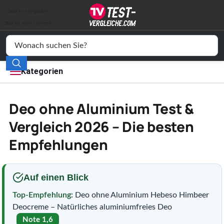
Auto & Motor
Skip to navigation
Drogerie
Skip to main content
Elektronik
Freizeit
Kategorien
Haushalt
Deo ohne Aluminium Test &
Mode
Vergleich 2026 – Die besten
Empfehlungen
Wohnen
Service
Auf einen Blick
Vergleichssiegel
Top-Empfehlung:
Deo ohne Aluminium Hebeso Himbeer
Deocreme – Natürliches aluminiumfreies Deo
Note 1,6