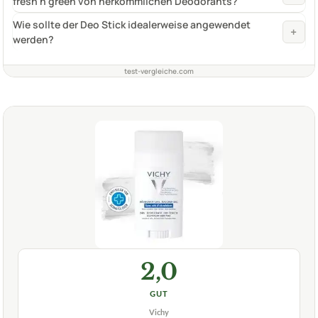
fresh'n green von herkömmlichen Deodorants?
Wie sollte der Deo Stick idealerweise angewendet
+
werden?
test-vergleiche.com
2,0
GUT
Vichy