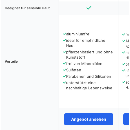
Geeignet für sensible Haut
✓
aluminiumfrei
✓
fr
✓
ideal für empfindliche
✓
Al
Haut
Ko
✓
pflanzenbasiert und ohne
✓
mi
Kunststoff
Hi
Vorteile
✓
frei von Mineralölen
✓
pf
✓
Sulfaten
✓
nä
✓
un
Parabenen und Silikonen
✓
✓
so
unterstützt eine
Ha
nachhaltige Lebensweise
Angebot ansehen