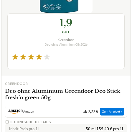
1,9
GUT
Greendoor
Deo ohne Aluminium
08/2026
★
★
★
★
★
GREENDOOR
Deo ohne Aluminium Greendoor Deo Stick
fresh’n green 50g
ab 7,77 €
Amazon
Zum Angebot »
TECHNISCHE DETAILS
Inhalt Preis pro 1l
50 ml 155,40 € pro 1l