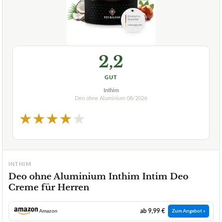
2,2
GUT
Inthim
Deo ohne Aluminium
08/2026
★
★
★
★
★
INTHIM
Deo ohne Aluminium Inthim Intim Deo
Creme für Herren
ab 9,99 €
Amazon
Zum Angebot »