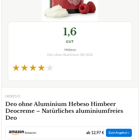
1,6
GUT
Hebeso
Deo ohne Aluminium
08/2026
★
★
★
★
★
HEBESO
Deo ohne Aluminium Hebeso Himbeer
Deocreme – Natürliches aluminiumfreies
Deo
ab 12,97 €
Amazon
Zum Angebot »