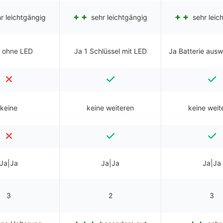
r leichtgängig
sehr leichtgängig
sehr leic
 ohne LED
Ja 1 Schlüssel mit LED
Ja Batterie aus
keine
keine weiteren
keine weit
Ja|Ja
Ja|Ja
Ja|Ja
3
2
3