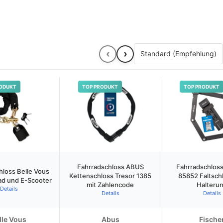
‹
›
ODUKT
TOP PRODUKT
TOP PRODUKT
Fahrradschloss ABUS
Fahrradschloss
hloss Belle Vous
Kettenschloss Tresor 1385
85852 Faltschl
ad und E-Scooter
mit Zahlencode
Halteru
Details
Details
Details
lle Vous
Abus
Fische