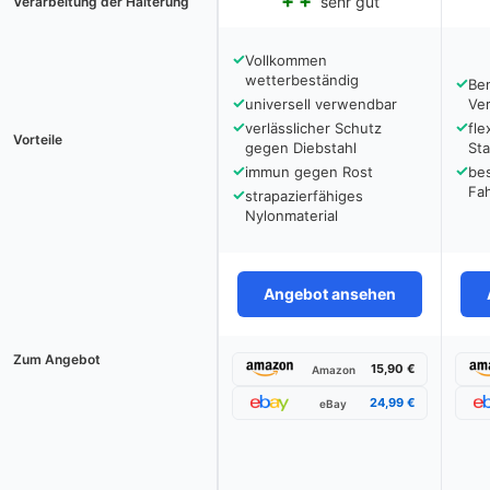
sehr gut
Verarbeitung der Halterung
✓
Vollkommen
wetterbeständig
✓
Ben
✓
universell verwendbar
Ve
✓
✓
verlässlicher Schutz
fle
Vorteile
gegen Diebstahl
Sta
✓
✓
immun gegen Rost
bes
Fa
✓
strapazierfähiges
Nylonmaterial
Angebot ansehen
Zum Angebot
15,90 €
Amazon
24,99 €
eBay