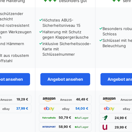
ne Halterung
besonders gut
sehr
 schützender
schicht
✓
Höchstes ABUS-
nd rostresistent
Sicherheitsniveau 15
✓
Besonders robu
✓
gigen Werkzeugen
Halterung mit Schutz
Schloss
n
gegen Klappergeräusche
✓
Schlüssel mit he
✓
und Hämmern
inklusive Sicherheitscode-
Beleuchtung
Karte mit
Schlüsselnummer
lt aus robustem
ffstahl
ot ansehen
Angebot ansehen
Angebot an
19,29 €
46,49 €
Amazon
Amazon
Amazo
37,99 €
54,00 €
eBay
eBay
eBay
50,79 €
24,99 €
Auf Lager
58,90 €
Auf Lager
29,99 €