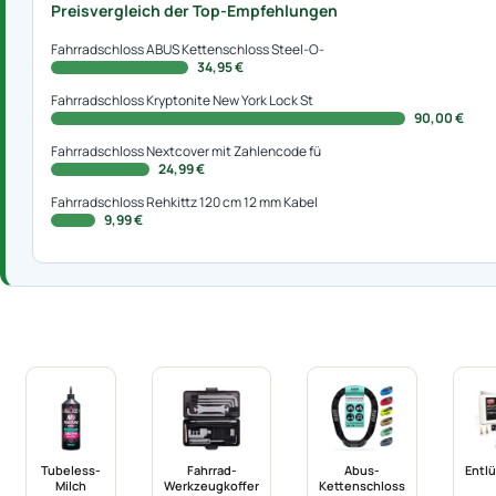
Preisvergleich der Top-Empfehlungen
Fahrradschloss ABUS Kettenschloss Steel-O-
34,95 €
Fahrradschloss Kryptonite New York Lock St
90,00 €
Fahrradschloss Nextcover mit Zahlencode fü
24,99 €
Fahrradschloss Rehkittz 120 cm 12 mm Kabel
9,99 €
Tubeless-
Fahrrad-
Abus-
Entlü
Milch
Werkzeugkoffer
Kettenschloss