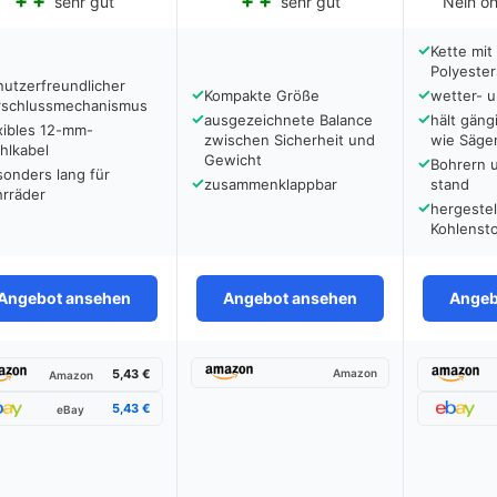
sehr gut
sehr gut
Nein oh
✓
Kette mit
Polyester
utzerfreundlicher
✓
✓
Kompakte Größe
wetter- u
rschlussmechanismus
✓
✓
ausgezeichnete Balance
hält gän
xibles 12-mm-
zwischen Sicherheit und
wie Säge
hlkabel
Gewicht
✓
Bohrern 
onders lang für
✓
zusammenklappbar
stand
hrräder
✓
hergestel
Kohlensto
Angebot ansehen
Angebot ansehen
Angeb
5,43 €
Amazon
Amazon
5,43 €
eBay