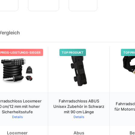
Vergleich
PREIS-LEISTUNGS-SIEGER
TOP PRODUKT
TOP PR
rradschloss Looxmeer
Fahrradschloss ABUS
Fahrradsc
0 cm/12 mm mit hoher
Unisex Zubehör in Schwarz
für Motorr
Sicherheitsstufe
mit 90 cm Länge
Details
Details
Looxmeer
Abus
Be