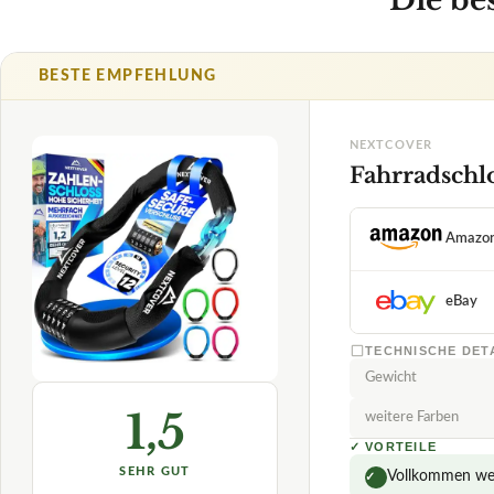
BESTE EMPFEHLUNG
NEXTCOVER
Fahrradschl
Amazo
eBay
TECHNISCHE DET
Gewicht
1,5
weitere Farben
✓
VORTEILE
SEHR GUT
Vollkommen wet
✓