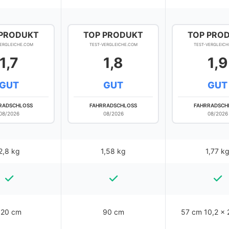
 PRODUKT
TOP PRODUKT
TOP PRO
VERGLEICHE.COM
TEST-VERGLEICHE.COM
TEST-VERGLEICH
1,7
1,8
1,9
GUT
GUT
GUT
RADSCHLOSS
FAHRRADSCHLOSS
FAHRRADSCH
08/2026
08/2026
08/2026
2,8 kg
1,58 kg
1,77 k
120 cm
90 cm
57 cm 10,2 x 