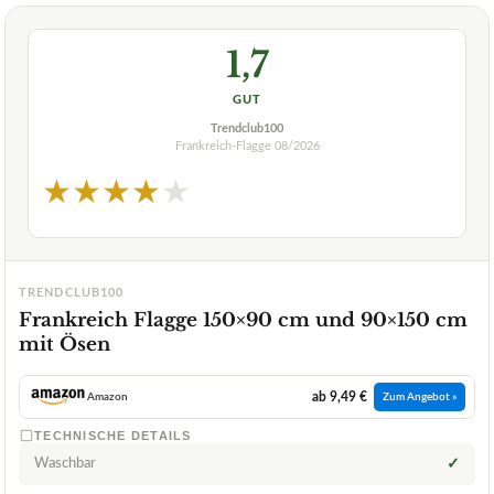
1,7
GUT
Trendclub100
Frankreich-Flagge
08/2026
★
★
★
★
★
TRENDCLUB100
Frankreich Flagge 150×90 cm und 90×150 cm
mit Ösen
ab 9,49 €
Amazon
Zum Angebot »
TECHNISCHE DETAILS
Waschbar
✓