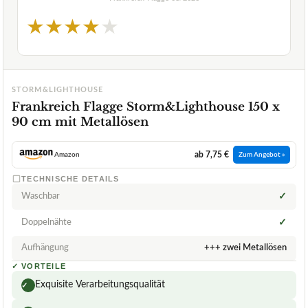
★
★
★
★
★
STORM&LIGHTHOUSE
Frankreich Flagge Storm&Lighthouse 150 x
90 cm mit Metallösen
ab 7,75 €
Amazon
Zum Angebot »
TECHNISCHE DETAILS
Waschbar
✓
Doppelnähte
✓
Aufhängung
+++ zwei Metallösen
✓
VORTEILE
Exquisite Verarbeitungsqualität
✓