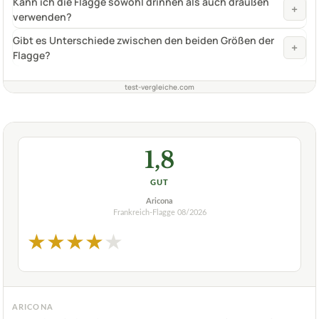
Kann ich die Flagge sowohl drinnen als auch draußen
+
verwenden?
Gibt es Unterschiede zwischen den beiden Größen der
+
Flagge?
test-vergleiche.com
1,8
GUT
Aricona
Frankreich-Flagge
08/2026
★
★
★
★
★
ARICONA