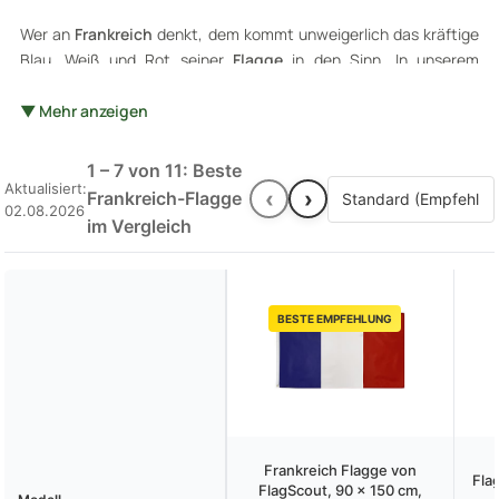
Wer an
Frankreich
denkt, dem kommt unweigerlich das kräftige
Blau, Weiß und Rot seiner
Flagge
in den Sinn. In unserem
Vergleich nehmen wir diese bemerkenswerte Farbkomposition
ins Visier und vergleichen sie mit anderen beeindruckenden
▼ Mehr anzeigen
Territorialtüchern
, wie jenen von
Belgien
und den
Niederlanden
. Dabei evaluieren wir die Qualität des Materials,
1 – 7 von 11: Beste
die Farbbrillanz und viele andere Aspekte. Strapazierfähig sollte
Aktualisiert:
‹
›
Frankreich-Flagge
02.08.2026
eine solche
Landesflagge
sein, richtig? Und das Rot soll ja auch
im Vergleich
nach vielen Regenschauern noch strahlen wie ein frisch
gepflückter Mohn im Frühling. Bleiben Sie also dran, wenn wir die
Eindrücke sortieren und sehen, welches
Nationalbanner
die
Nase vorn hat.
BESTE EMPFEHLUNG
Frankreich Flagge von
Fla
FlagScout, 90 x 150 cm,