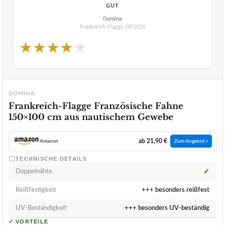
GUT
Domina
Frankreich-Flagge
08/2026
★
★
★
★
★
DOMINA
Frankreich-Flagge Französische Fahne
150×100 cm aus nautischem Gewebe
ab 21,90 €
Amazon
Zum Angebot »
TECHNISCHE DETAILS
Doppelnähte
✓
Reißfestigkeit
+++ besonders reißfest
UV-Beständigkeit
+++ besonders UV-beständig
✓
VORTEILE