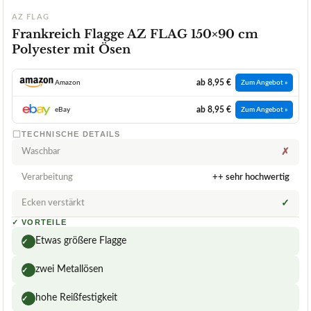
AZ FLAG
Frankreich Flagge AZ FLAG 150×90 cm
Polyester mit Ösen
ab 8,95 €
Amazon
Zum Angebot »
ab 8,95 €
eBay
Zum Angebot »
TECHNISCHE DETAILS
Waschbar
✗
Verarbeitung
++ sehr hochwertig
Ecken verstärkt
✓
✓
VORTEILE
Etwas größere Flagge
✓
zwei Metallösen
✓
hohe Reißfestigkeit
✓