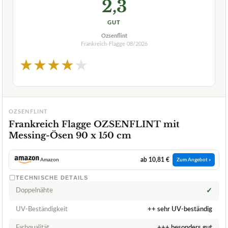
2,3
GUT
Ozsenflint
Frankreich-Flagge
08/2026
★
★
★
★
★
OZSENFLINT
Frankreich Flagge OZSENFLINT mit
Messing-Ösen 90 x 150 cm
ab 10,81 €
Amazon
Zum Angebot »
TECHNISCHE DETAILS
Doppelnähte
✓
UV-Beständigkeit
++ sehr UV-beständig
Farbqualität
+++ besonders gut