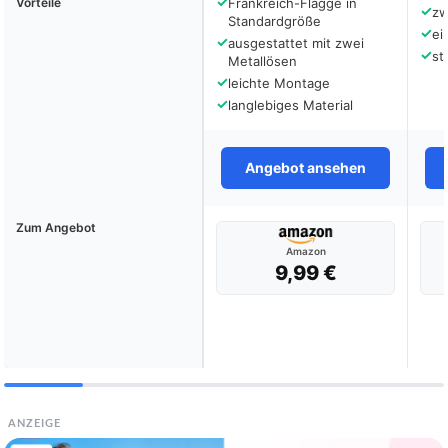
✓
Vorteile
Frankreich-Flagge in
✓
zw
Standardgröße
✓
ei
✓
ausgestattet mit zwei
✓
st
Metallösen
✓
leichte Montage
✓
langlebiges Material
Angebot ansehen
Zum Angebot
Amazon
9,99 €
ANZEIGE