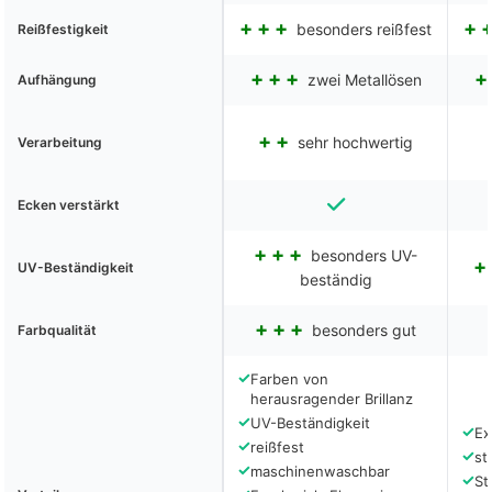
besonders reißfest
Reißfestigkeit
zwei Metallösen
Aufhängung
sehr hochwertig
Verarbeitung
Ecken verstärkt
besonders UV-
UV-Beständigkeit
beständig
besonders gut
Farbqualität
✓
Farben von
herausragender Brillanz
✓
UV-Beständigkeit
✓
Ex
✓
reißfest
✓
st
✓
maschinenwaschbar
✓
St