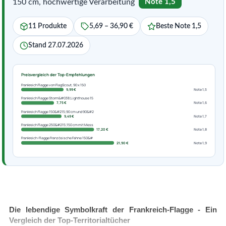
150 cm, hochwertige Verarbeitung
Note 1,5
11 Produkte
5,69 – 36,90 €
Beste Note 1,5
Stand 27.07.2026
Preisvergleich der Top-Empfehlungen
Frankreich Flagge von FlagScout, 90 x 150
9,99 €
Note 1,5
Frankreich Flagge Storm&#038;Lighthouse 15
7,75 €
Note 1,6
Frankreich Flagge 150&#215;90 cm und 90&#2
9,49 €
Note 1,7
Frankreich Flagge 250&#215;150 cm mit Mess
17,20 €
Note 1,8
Frankreich-Flagge Französische Fahne 150&#
21,90 €
Note 1,9
Die lebendige Symbolkraft der Frankreich-Flagge - Ein
Vergleich der Top-Territorialtücher