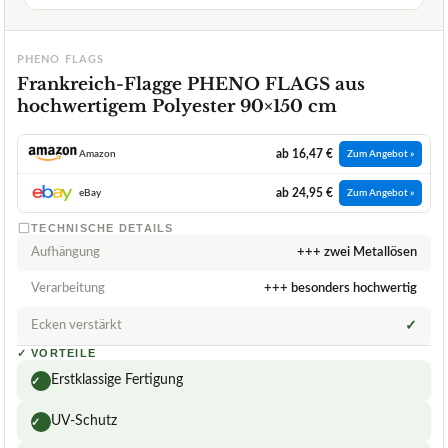
PHENO FLAGS
Frankreich-Flagge PHENO FLAGS aus
hochwertigem Polyester 90×150 cm
ab 16,47 €
Amazon
Zum Angebot »
ab 24,95 €
eBay
Zum Angebot »
TECHNISCHE DETAILS
Aufhängung
+++ zwei Metallösen
Verarbeitung
+++ besonders hochwertig
Ecken verstärkt
✓
✓
VORTEILE
Erstklassige Fertigung
✓
UV-Schutz
✓