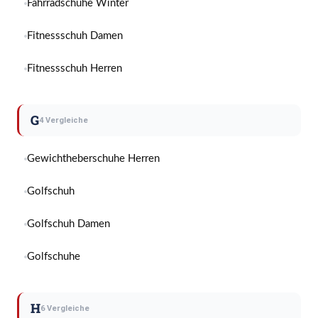
Fahrradschuhe Winter
von Sportschuhen, um maximale Leistung und Komfort zu
gewährleisten.
Fitnessschuh Damen
Fitnessschuh Herren
G
4 Vergleiche
Gewichtheberschuhe Herren
Golfschuh
Golfschuh Damen
Golfschuhe
H
6 Vergleiche