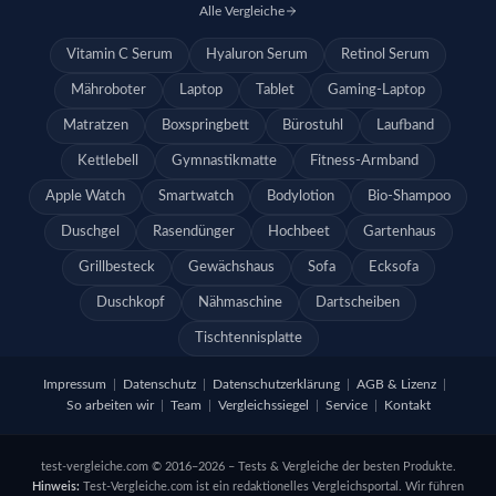
Alle Vergleiche
Vitamin C Serum
Hyaluron Serum
Retinol Serum
Mähroboter
Laptop
Tablet
Gaming-Laptop
Matratzen
Boxspringbett
Bürostuhl
Laufband
Kettlebell
Gymnastikmatte
Fitness-Armband
Apple Watch
Smartwatch
Bodylotion
Bio-Shampoo
Duschgel
Rasendünger
Hochbeet
Gartenhaus
Grillbesteck
Gewächshaus
Sofa
Ecksofa
Duschkopf
Nähmaschine
Dartscheiben
Tischtennisplatte
Impressum
|
Datenschutz
|
Datenschutzerklärung
|
AGB & Lizenz
|
So arbeiten wir
|
Team
|
Vergleichssiegel
|
Service
|
Kontakt
test-vergleiche.com © 2016–2026 – Tests & Vergleiche der besten Produkte.
Hinweis:
Test-Vergleiche.com ist ein redaktionelles Vergleichsportal. Wir führen