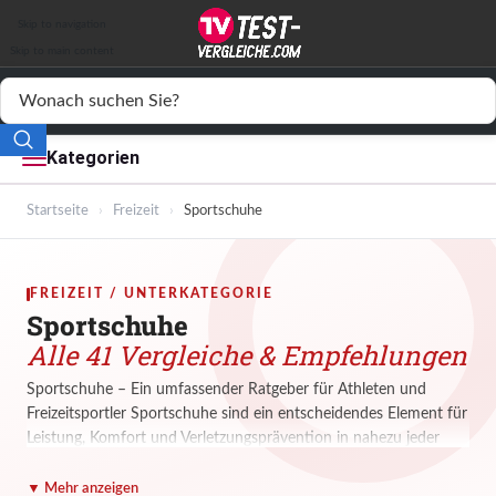
Auto & Motor
Skip to navigation
Drogerie
Skip to main content
Elektronik
Freizeit
Kategorien
Haushalt
Startseite
›
Freizeit
›
Sportschuhe
Mode
FREIZEIT / UNTERKATEGORIE
Wohnen
Sportschuhe
Alle 41 Vergleiche & Empfehlungen
Service
Sportschuhe – Ein umfassender Ratgeber für Athleten und
Freizeitsportler Sportschuhe sind ein entscheidendes Element für
Vergleichssiegel
Leistung, Komfort und Verletzungsprävention in nahezu jeder
Sportart. Dieser Ratgeber bietet detaillierte Einblicke in die Welt
der Sportschuhe, von der Auswahl des richtigen Modells über
▼ Mehr anzeigen