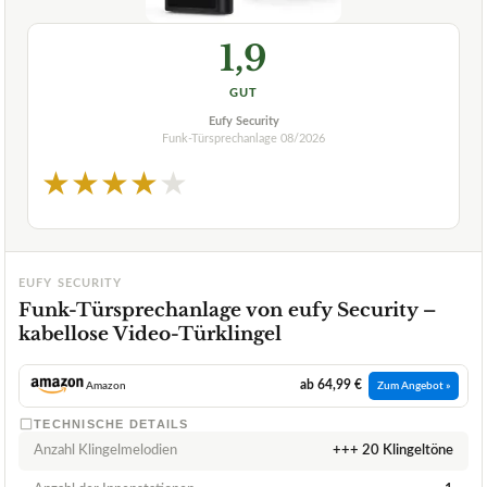
1,9
GUT
Eufy Security
Funk-Türsprechanlage
08/2026
★
★
★
★
★
EUFY SECURITY
Funk-Türsprechanlage von eufy Security –
kabellose Video-Türklingel
ab 64,99 €
Amazon
Zum Angebot »
TECHNISCHE DETAILS
Anzahl Klingelmelodien
+++ 20 Klingeltöne