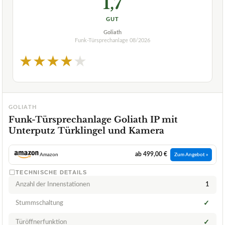
1,7
GUT
Goliath
Funk-Türsprechanlage
08/2026
★
★
★
★
★
GOLIATH
Funk-Türsprechanlage Goliath IP mit
Unterputz Türklingel und Kamera
ab 499,00 €
Amazon
Zum Angebot »
TECHNISCHE DETAILS
Anzahl der Innenstationen
1
Stummschaltung
✓
Türöffnerfunktion
✓