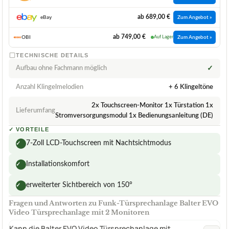
ab 689,00 €
eBay
Zum Angebot »
ab 749,00 €
OBI
Auf Lager
Zum Angebot »
TECHNISCHE DETAILS
Aufbau ohne Fachmann möglich
✓
Anzahl Klingelmelodien
+ 6 Klingeltöne
2x Touchscreen-Monitor 1x Türstation 1x
Lieferumfang
Stromversorgungsmodul 1x Bedienungsanleitung (DE)
✓
VORTEILE
7-Zoll LCD-Touchscreen mit Nachtsichtmodus
✓
Installationskomfort
✓
erweiterter Sichtbereich von 150°
✓
Fragen und Antworten zu Funk-Türsprechanlage Balter EVO
Video Türsprechanlage mit 2 Monitoren
Kann die Balter EVO Video Türsprechanlage mit