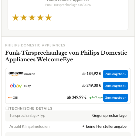
Philips Domestic Appliances
Funk-Türsprechanlage
08/2026
★
★
★
★
★
PHILIPS DOMESTIC APPLIANCES
Funk-Türsprechanlage von Philips Domestic
Appliances WelcomeEye
ab 184,92 €
Amazon
Zum Angebot »
ab 249,00 €
eBay
Zum Angebot »
ab 349,99 €
OBI
Auf Lager
Zum Angebot »
TECHNISCHE DETAILS
Türsprechanlage-Typ
Gegensprechanlage
Anzahl Klingelmelodien
⚬ keine Herstellerangabe