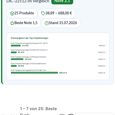
DIC-22112 im Vergleich
Note 2,1
25 Produkte
38,89 – 688,00 €
Beste Note 1,5
Stand 31.07.2026
Preisvergleich der Top-Empfehlungen
Funk-Türsprechanlage Smartwares DIC-22112
144,99 €
Note 2,1
Funk-Türsprechanlage TCS ISH3130-0140 im V
80,25 €
Note 2,2
Funk-Türsprechanlage von Philips Domestic
184,92 €
Note 1,5
Funk-Türsprechanlage von Schneider Electri
38,89 €
Note 2,2
Funk-Türsprechanlage Balter EVO Video Türs
688,00 €
Note 1,6
1 – 7 von 25: Beste