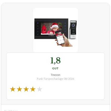
1,8
GUT
Tmezon
Funk-Türsprechanlage
08/2026
★
★
★
★
★