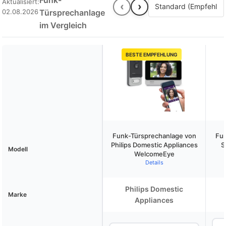
Funk-
Aktualisiert:
‹
›
02.08.2026
Türsprechanlage
im Vergleich
BESTE EMPFEHLUNG
Funk-Türsprechanlage von
Fun
Philips Domestic Appliances
S
Modell
WelcomeEye
Details
Philips Domestic
Marke
Appliances