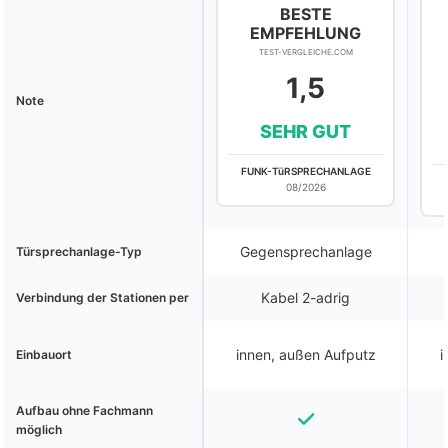
BESTE
EMPFEHLUNG
TEST-VERGLEICHE.COM
1,5
Note
SEHR GUT
FUNK-TüRSPRECHANLAGE
08/2026
Gegensprechanlage
Türsprechanlage-Typ
Kabel 2-adrig
Verbindung der Stationen per
innen, außen Aufputz
i
Einbauort
Aufbau ohne Fachmann
möglich