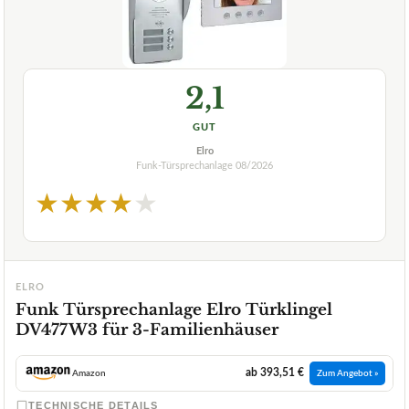
2,1
GUT
Elro
Funk-Türsprechanlage
08/2026
★
★
★
★
★
ELRO
Funk Türsprechanlage Elro Türklingel
DV477W3 für 3-Familienhäuser
ab 393,51 €
Amazon
Zum Angebot »
TECHNISCHE DETAILS