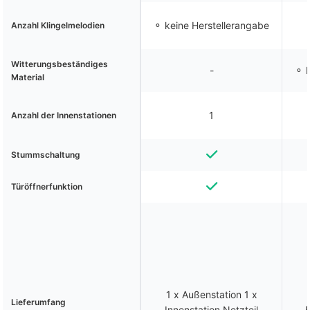
⚬ keine Herstellerangabe
Anzahl Klingelmelodien
Witterungsbeständiges
-
⚬ k
Material
1
Anzahl der Innenstationen
Stummschaltung
Türöffnerfunktion
1 x Außenstation 1 x
Lieferumfang
Innenstation Netzteil