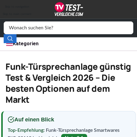
Auto & Motor
Skip to navigation
Drogerie
Skip to main content
Elektronik
Freizeit
Kategorien
Haushalt
Funk-Türsprechanlage günstig
Mode
Test & Vergleich 2026 – Die
besten Optionen auf dem
Wohnen
Markt
Service
Vergleichssiegel
Auf einen Blick
Top-Empfehlung:
Funk-Türsprechanlage Smartwares