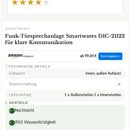
★
★
★
★
★
SMARTWARES
Funk-Türsprechanlage Smartwares DIC-21122
für klare Kommunikation
ab 99,04 €
Amazon
Zum Angebot »
TECHNISCHE DETAILS
Einbauort
innen, außen Aufputz
Stummschaltung
✓
Lieferumfang
1 x Außenstation 1 x Innenstation
✓
VORTEILE
Nachtsicht
✓
IP65 Wasserdichtigkeit
✓