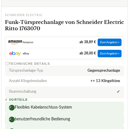
SCHNEIDER ELECTRIC
Funk-Türsprechanlage von Schneider Electric
Ritto 1763070
ab 38,89 €
Amazon
Zum Angebot »
ab 28,00 €
eBay
Zum Angebot »
TECHNISCHE DETAILS
Türsprechanlage-Typ
Gegensprechanlage
Anzahl Klingelmelodien
++ 13 Klingeltöne
Stummschaltung
✓
✓
VORTEILE
Flexibles Kabelanschluss-System
✓
benutzerfreundliche Bedienung
✓