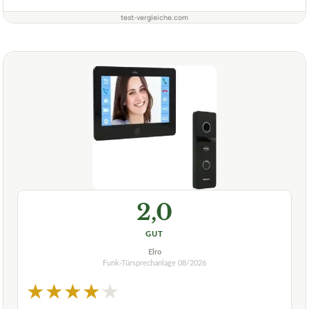
test-vergleiche.com
2,0
GUT
Elro
Funk-Türsprechanlage
08/2026
★
★
★
★
★