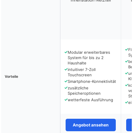
✓
Fl
✓
Modular erweiterbares
Sy
System für bis zu 2
✓
be
Haushalte
Be
✓
intuitiver 7-Zoll
✓
um
Touchscreen
Vorteile
Kl
✓
Smartphone-Konnektivität
✓
ko
✓
zusätzliche
ve
Speicheroptionen
St
✓
wetterfeste Ausführung
✓
ei
Angebot ansehen