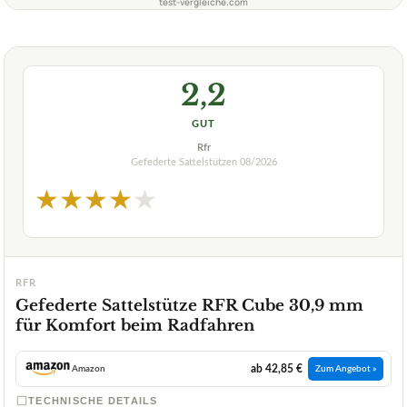
test-vergleiche.com
2,2
GUT
Rfr
Gefederte Sattelstützen
08/2026
★
★
★
★
★
RFR
Gefederte Sattelstütze RFR Cube 30,9 mm
für Komfort beim Radfahren
ab 42,85 €
Amazon
Zum Angebot »
TECHNISCHE DETAILS