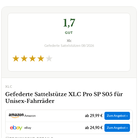
1,7
GUT
Xlc
Gefederte Sattelstützen
08/2026
★
★
★
★
★
XLC
Gefederte Sattelstütze XLC Pro SP S05 für
Unisex-Fahrräder
ab 29,99 €
Amazon
Zum Angebot »
ab 24,90 €
eBay
Zum Angebot »