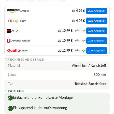
ab 4,99 €
Amazon
Zum Angebot »
ab 4,09 €
eBay
Zum Angebot »
ab 10,99 €
OTTO
Auf Lager
Zum Angebot »
ab 10,99 €
Universal Versand
Auf Lager
Zum Angebot »
ab 12,99 €
Quelle
Auf Lager
Zum Angebot »
TECHNISCHE DETAILS
Material
Aluminium / Kunststoff
Länge
300 mm
Typ
Teleskop-Sattelstütze
✓
VORTEILE
Einfache und unkomplizierte Montage
✓
Platzsparend in der Aufbewahrung
✓