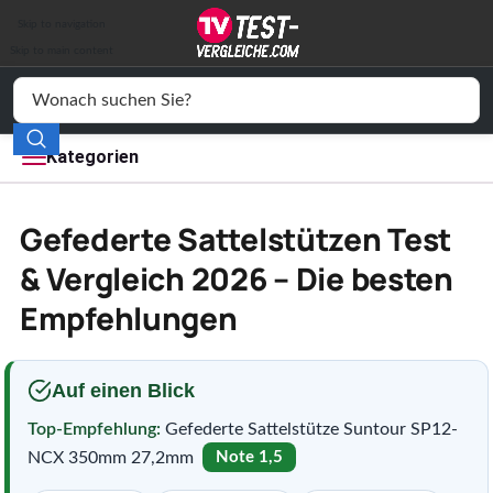
Auto & Motor
Skip to navigation
Drogerie
Skip to main content
Elektronik
Freizeit
Kategorien
Haushalt
Gefederte Sattelstützen Test
Mode
& Vergleich 2026 – Die besten
Empfehlungen
Wohnen
Service
Auf einen Blick
Vergleichssiegel
Top-Empfehlung:
Gefederte Sattelstütze Suntour SP12-
NCX 350mm 27,2mm
Note 1,5