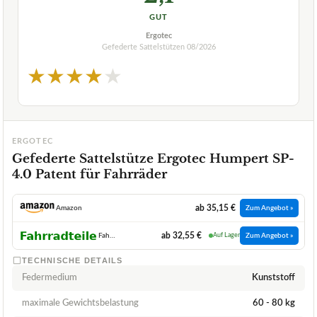
GUT
Ergotec
Gefederte Sattelstützen
08/2026
★
★
★
★
★
ERGOTEC
Gefederte Sattelstütze Ergotec Humpert SP-
4.0 Patent für Fahrräder
ab 35,15 €
Amazon
Zum Angebot »
ab 32,55 €
Fahrradteile Shop
Auf Lager
Zum Angebot »
TECHNISCHE DETAILS
Federmedium
Kunststoff
maximale Gewichtsbelastung
60 - 80 kg