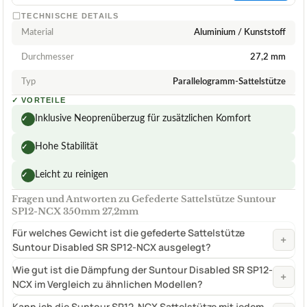
TECHNISCHE DETAILS
Material
Aluminium / Kunststoff
Durchmesser
27,2 mm
Typ
Parallelogramm-Sattelstütze
✓
VORTEILE
Inklusive Neoprenüberzug für zusätzlichen Komfort
✓
Hohe Stabilität
✓
Leicht zu reinigen
✓
Fragen und Antworten zu Gefederte Sattelstütze Suntour
SP12-NCX 350mm 27,2mm
Für welches Gewicht ist die gefederte Sattelstütze
+
Suntour Disabled SR SP12-NCX ausgelegt?
Wie gut ist die Dämpfung der Suntour Disabled SR SP12-
+
NCX im Vergleich zu ähnlichen Modellen?
Kann ich die Suntour SP12-NCX Sattelstütze mit jedem