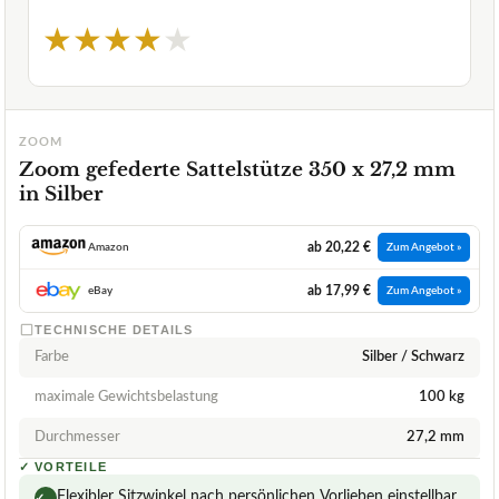
★
★
★
★
★
ZOOM
Zoom gefederte Sattelstütze 350 x 27,2 mm
in Silber
ab 20,22 €
Amazon
Zum Angebot »
ab 17,99 €
eBay
Zum Angebot »
TECHNISCHE DETAILS
Farbe
Silber / Schwarz
maximale Gewichtsbelastung
100 kg
Durchmesser
27,2 mm
✓
VORTEILE
Flexibler Sitzwinkel nach persönlichen Vorlieben einstellbar
✓