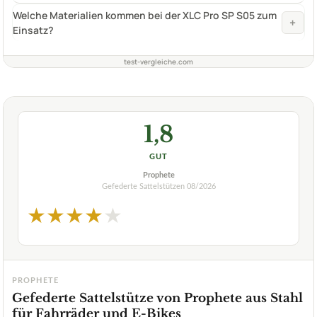
Welche Materialien kommen bei der XLC Pro SP S05 zum
+
Einsatz?
test-vergleiche.com
1,8
GUT
Prophete
Gefederte Sattelstützen
08/2026
★
★
★
★
★
PROPHETE
Gefederte Sattelstütze von Prophete aus Stahl
für Fahrräder und E-Bikes