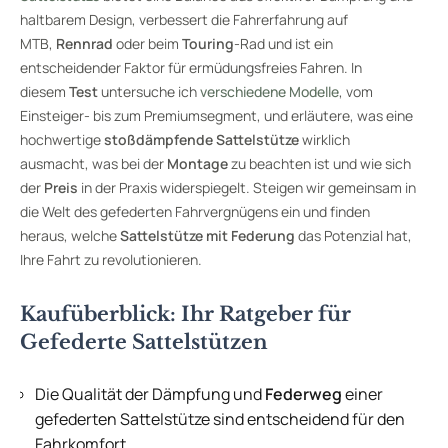
haltbarem Design, verbessert die Fahrerfahrung auf
MTB,
Rennrad
oder beim
Touring
-Rad und ist ein
entscheidender Faktor für ermüdungsfreies Fahren. In
diesem
Test
untersuche ich
verschiedene Modelle
, vom
Einsteiger- bis zum Premiumsegment, und erläutere, was eine
hochwertige
stoßdämpfende Sattelstütze
wirklich
ausmacht, was bei der
Montage
zu beachten ist und wie sich
der
Preis
in der Praxis widerspiegelt. Steigen wir gemeinsam in
die Welt des gefederten Fahrvergnügens ein und finden
heraus, welche
Sattelstütze mit Federung
das Potenzial hat,
Ihre Fahrt zu revolutionieren.
Kaufüberblick: Ihr Ratgeber für
Gefederte Sattelstützen
Die Qualität der Dämpfung und
Federweg
einer
gefederten Sattelstütze sind entscheidend für den
Fahrkomfort.