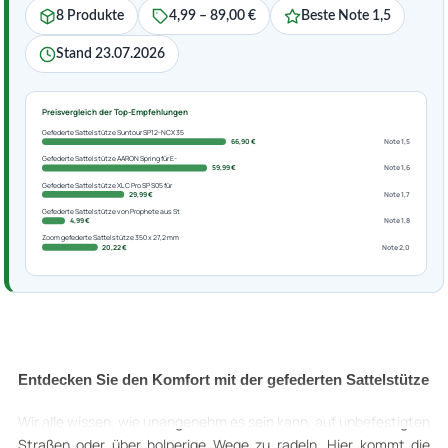
8 Produkte
4,99 – 89,00 €
Beste Note 1,5
Stand 23.07.2026
Preisvergleich der Top-Empfehlungen
Gefederte Sattelstütze Suntour SP12-NCX 35
66,90 €
Note 1,5
Gefederte Sattelstütze AARON Spring für E-
59,99 €
Note 1,6
Gefederte Sattelstütze XLC Pro SP S05 für
29,99 €
Note 1,7
Gefederte Sattelstütze von Prophete aus St
4,99 €
Note 1,8
Zoom gefederte Sattelstütze 350 x 27,2 mm
20,22 €
Note 2,0
Entdecken Sie den Komfort mit der gefederten Sattelstütze
Wir alle wissen, wie unangenehm es sein kann, auf unbefestigten
Straßen oder über holperige Wege zu radeln. Hier kommt die