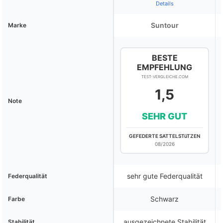
Details
Suntour
Marke
BESTE
EMPFEHLUNG
TEST-VERGLEICHE.COM
1,5
Note
SEHR GUT
GEFEDERTE SATTELSTüTZEN
08/2026
sehr gute Federqualität
Federqualität
Schwarz
Farbe
ausgezeichnete Stabilität
Stabilität