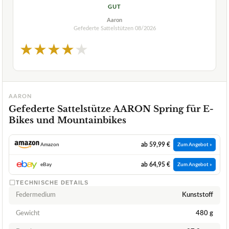
GUT
Aaron
Gefederte Sattelstützen
08/2026
★
★
★
★
★
AARON
Gefederte Sattelstütze AARON Spring für E-
Bikes und Mountainbikes
ab 59,99 €
Amazon
Zum Angebot »
ab 64,95 €
eBay
Zum Angebot »
TECHNISCHE DETAILS
Federmedium
Kunststoff
Gewicht
480 g