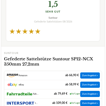
1,5
SEHR GUT
Suntour
Gefederte Sattelstützen
08/2026
★
★
★
★
★
SUNTOUR
Gefederte Sattelstütze Suntour SP12-NCX
350mm 27,2mm
ab 66,90 €
Amazon
Zum Angebot »
ab 58,99 €
eBay
Zum Angebot »
ab 79,69 €
Fahrradteile Shop
Auf Lager
Zum Angebot »
ab 109,00 €
INTERSPORT
Auf Lager
Zum Angebot »