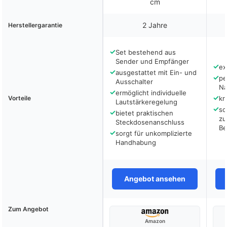
cm
2 Jahre
Herstellergarantie
✓
Set bestehend aus
Sender und Empfänger
✓
ex
✓
ausgestattet mit Ein- und
✓
pe
Ausschalter
Na
✓
ermöglicht individuelle
✓
Vorteile
kr
Lautstärkeregelung
✓
so
✓
bietet praktischen
zu
Steckdosenanschluss
Be
✓
sorgt für unkomplizierte
Handhabung
Angebot ansehen
Zum Angebot
Amazon