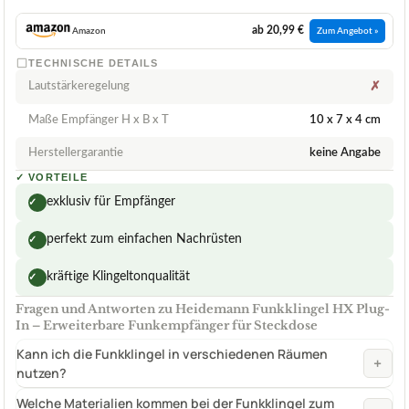
ab 20,99 €
Amazon
Zum Angebot »
TECHNISCHE DETAILS
Lautstärkeregelung
✗
Maße Empfänger H x B x T
10 x 7 x 4 cm
Herstellergarantie
keine Angabe
✓
VORTEILE
exklusiv für Empfänger
✓
perfekt zum einfachen Nachrüsten
✓
kräftige Klingeltonqualität
✓
Fragen und Antworten zu Heidemann Funkklingel HX Plug-
In – Erweiterbare Funkempfänger für Steckdose
Kann ich die Funkklingel in verschiedenen Räumen
+
nutzen?
Welche Materialien kommen bei der Funkklingel zum