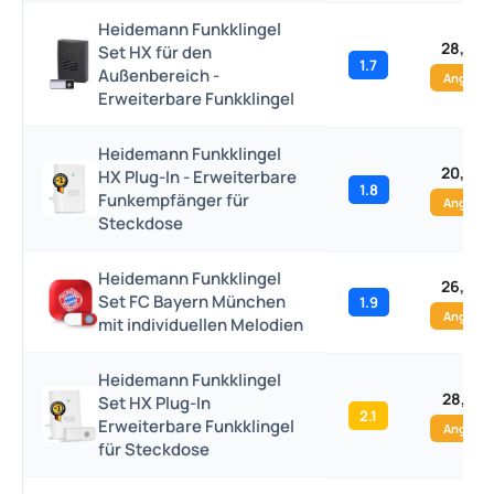
Heidemann Funkklingel
28,92 
Set HX für den
1.7
Außenbereich -
Angebo
Erweiterbare Funkklingel
Heidemann Funkklingel
20,99 
HX Plug-In - Erweiterbare
1.8
Funkempfänger für
Angebo
Steckdose
Heidemann Funkklingel
26,99 
Set FC Bayern München
1.9
Angebo
mit individuellen Melodien
Heidemann Funkklingel
28,79 
Set HX Plug-In
2.1
Erweiterbare Funkklingel
Angebo
für Steckdose