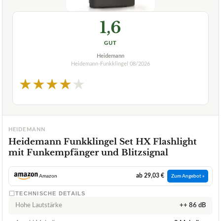
1,6
GUT
Heidemann
Heidemann-Funkklingel
08/2026
★
★
★
★
★
HEIDEMANN
Heidemann Funkklingel Set HX Flashlight
mit Funkempfänger und Blitzsignal
ab 29,03 €
Amazon
Zum Angebot »
TECHNISCHE DETAILS
Hohe Lautstärke
++ 86 dB