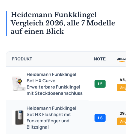
Heidemann Funkklingel
Vergleich 2026, alle 7 Modelle
auf einen Blick
PRODUKT
NOTE
Heidemann Funkklingel
45,99 
Set HX Curve
1.5
Erweiterbare Funkklingel
Angebo
mit Steckdosenanschluss
Heidemann Funkklingel
29,03 
Set HX Flashlight mit
1.6
Funkempfänger und
Angebo
Blitzsignal