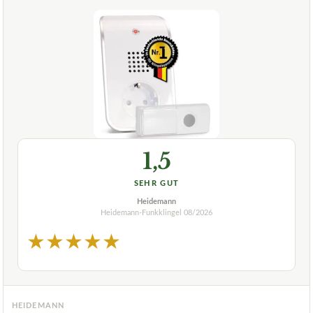
1,5
SEHR GUT
Heidemann
Heidemann-Funkklingel
08/2026
★
★
★
★
★
HEIDEMANN