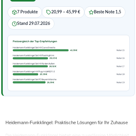
7 Produkte
20,99 – 45,99 €
Beste Note 1,5
Stand 29.07.2026
Preisvergleich der Top-Empfehlungen
Heidemann Funkklingel Set HX Curve Erweite
45,99 €
Note 1,5
Heidemann Funkklingel Set HX Flashlight mi
29,03 €
Note 1,6
Heidemann Funkklingel Set HX für den Außen
28,92 €
Note 1,7
Heidemann Funkklingel HX Plug-In &#8211; E
20,99 €
Note 1,8
Heidemann Funkklingel Set FC Bayern Münche
26,99 €
Note 1,9
Heidemann-Funkklingel: Praktische Lösungen für Ihr Zuhause
Die Heidemann-Funkklingel bietet eine zuverlässige Möglichkeit,