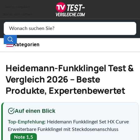
Auto & Motor
Skip to navigation
Drogerie
Skip to main content
Elektronik
Freizeit
Kategorien
Haushalt
Heidemann-Funkklingel Test &
Mode
Vergleich 2026 – Beste
Produkte, Expertenbewertet
Wohnen
Service
Auf einen Blick
Vergleichssiegel
Top-Empfehlung:
Heidemann Funkklingel Set HX Curve
Erweiterbare Funkklingel mit Steckdosenanschluss
Note 1,5