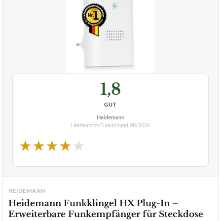
1,8
GUT
Heidemann
Heidemann-Funkklingel
08/2026
★
★
★
★
★
HEIDEMANN
Heidemann Funkklingel HX Plug-In –
Erweiterbare Funkempfänger für Steckdose