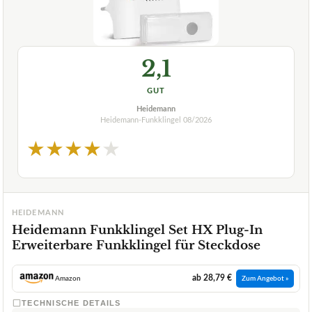
2,1
GUT
Heidemann
Heidemann-Funkklingel
08/2026
★
★
★
★
★
HEIDEMANN
Heidemann Funkklingel Set HX Plug-In
Erweiterbare Funkklingel für Steckdose
ab 28,79 €
Amazon
Zum Angebot »
TECHNISCHE DETAILS