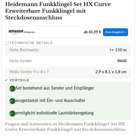
Heidemann Funkklingel Set HX Curve
Erweiterbare Funkklingel mit
Steckdosenanschluss
ab 45,99 €
Amazon
Zum Angebot »
TECHNISCHE DETAILS
Hohe Reichweite
++ 150 m
Farbe Sender
Weiß
Maße Sender H x B x T
2,9 x 8,1 x 1,8 cm
✓
VORTEILE
Set bestehend aus Sender und Empfänger
✓
ausgestattet mit Ein- und Ausschalter
✓
ermöglicht individuelle Lautstärkeregelung
✓
Fragen und Antworten zu Heidemann Funkklingel Set HX
Curve Erweiterbare Funkklingel mit Steckdosenanschluss