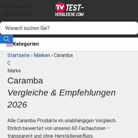
Auto & Motor
Skip to navigation
Drogerie
Skip to main content
Elektronik
Freizeit
Kategorien
Startseite
›
Marken
›
Caramba
Haushalt
C
Marke
Mode
Caramba
Wohnen
Vergleiche & Empfehlungen
Service
2026
Vergleichssiegel
Alle Caramba Produkte im unabhängigen Vergleich.
Ehrlich bewertet von unseren 60 Fachautoren –
transparent und ohne Herstellereinfluss.