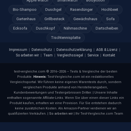
Apple Watch
Smartwatch
Bodylotion
Bio-Shampoo
Duschgel
Rasendünger
Hochbeet
Gartenhaus
Grillbesteck
Gewächshaus
Sofa
Ecksofa
Duschkopf
Nähmaschine
Dartscheiben
Tischtennisplatte
Impressum
|
Datenschutz
|
Datenschutzerklärung
|
AGB & Lizenz
|
So arbeiten wir
|
Team
|
Vergleichssiegel
|
Service
|
Kontakt
test-vergleiche.com © 2016–2026 – Tests & Vergleiche der besten
Produkte.
Hinweis:
Test-Vergleiche.com ist ein redaktionelles
Vergleichsportal. Wir führen keine eigenen Warentests durch, sondern
vergleichen Produkte anhand von Herstellerangaben,
Kundenbewertungen und Testergebnissen Dritter. | Unsere Inhalte
enthalten sogenannte Affiliate-Links. Wenn Sie über einen dieser Links ein
Produkt kaufen, erhalten wir eine Provision. Für Sie entstehen dadurch
keine zusätzlichen Kosten. Als Amazon-Partner verdienen wir an
qualifizierten Verkäufen. |
So arbeiten wir
| Ihr Test-Vergleiche.com Team