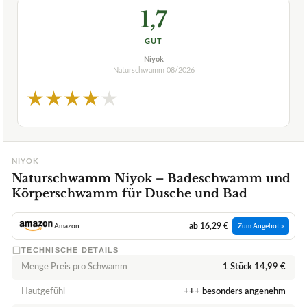
1,7
GUT
Niyok
Naturschwamm
08/2026
★
★
★
★
★
NIYOK
Naturschwamm Niyok – Badeschwamm und
Körperschwamm für Dusche und Bad
ab 16,29 €
Amazon
Zum Angebot »
TECHNISCHE DETAILS
Menge Preis pro Schwamm
1 Stück 14,99 €
Hautgefühl
+++ besonders angenehm