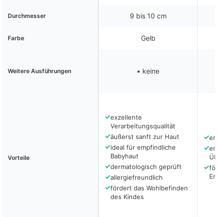
9 bis 10 cm
Durchmesser
Gelb
Farbe
• keine
Weitere Ausführungen
✓
exzellente
Verarbeitungsqualität
✓
äußerst sanft zur Haut
✓
er
✓
ideal für empfindliche
✓
er
Babyhaut
Üb
Vorteile
✓
dermatologisch geprüft
✓
fö
✓
Er
allergiefreundlich
✓
fördert das Wohlbefinden
des Kindes