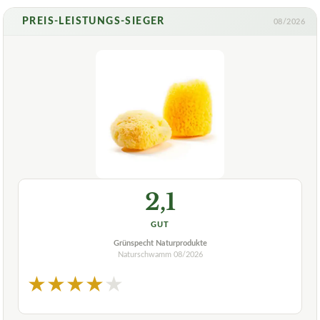
PREIS-LEISTUNGS-SIEGER
08/2026
2,1
GUT
Grünspecht Naturprodukte
Naturschwamm
08/2026
★
★
★
★
★