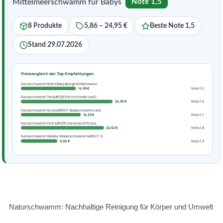
Mittelmeerschwamm für Babys
Note 1,5
8 Produkte
5,86 – 24,95 €
Beste Note 1,5
Stand 29.07.2026
Preisvergleich der Top-Empfehlungen
Naturschwamm Rotho Babydesign Mittelmeersc
14,99 €
Note 1,5
Naturschwamm Tom&#038;Pat mit Kordel und G
24,95 €
Note 1,6
Naturschwamm Niyok &#8211; Badeschwamm und
16,29 €
Note 1,7
Naturschwamm Croll &#038; Denecke M130 aus
22,62 €
Note 1,8
Naturschwamm Okbaby Wabenschwamm &#8211; S
9,90 €
Note 1,9
Naturschwamm: Nachhaltige Reinigung für Körper und Umwelt