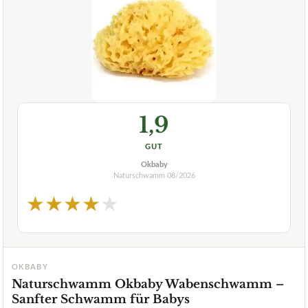
1,9
GUT
Okbaby
Naturschwamm
08/2026
★
★
★
★
★
OKBABY
Naturschwamm Okbaby Wabenschwamm –
Sanfter Schwamm für Babys