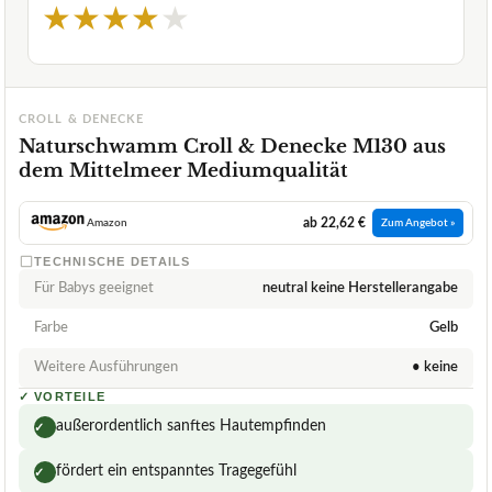
★
★
★
★
★
CROLL & DENECKE
Naturschwamm Croll & Denecke M130 aus
dem Mittelmeer Mediumqualität
ab 22,62 €
Amazon
Zum Angebot »
TECHNISCHE DETAILS
Für Babys geeignet
neutral keine Herstellerangabe
Farbe
Gelb
Weitere Ausführungen
• keine
✓
VORTEILE
außerordentlich sanftes Hautempfinden
✓
fördert ein entspanntes Tragegefühl
✓