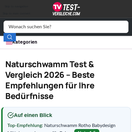
Auto & Motor
Skip to navigation
Drogerie
Skip to main content
Elektronik
Freizeit
Kategorien
Haushalt
Naturschwamm Test &
Mode
Vergleich 2026 – Beste
Empfehlungen für Ihre
Wohnen
Bedürfnisse
Service
Vergleichssiegel
Auf einen Blick
Top-Empfehlung:
Naturschwamm Rotho Babydesign