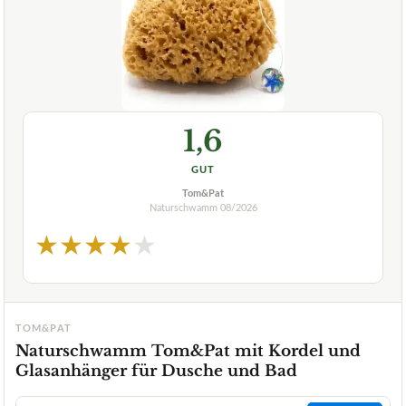
1,6
GUT
Tom&Pat
Naturschwamm
08/2026
★
★
★
★
★
TOM&PAT
Naturschwamm Tom&Pat mit Kordel und
Glasanhänger für Dusche und Bad