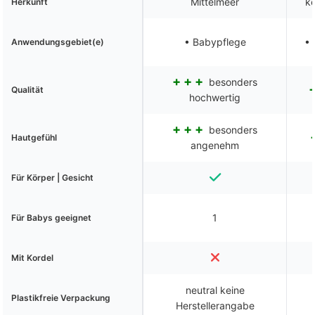
Mittelmeer
ke
Herkunft
• Babypflege
• 
Anwendungsgebiet(e)
besonders
Qualität
hochwertig
besonders
Hautgefühl
angenehm
Für Körper | Gesicht
1
Für Babys geeignet
Mit Kordel
neutral keine
Plastikfreie Verpackung
Herstellerangabe