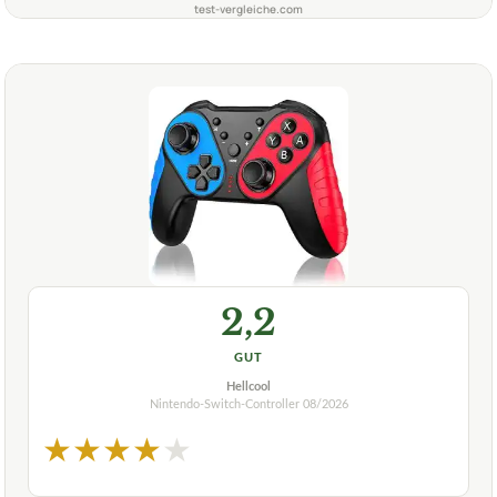
test-vergleiche.com
2,2
GUT
Hellcool
Nintendo-Switch-Controller
08/2026
★
★
★
★
★