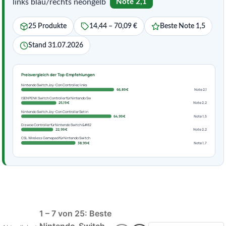
links blau/rechts neongelb
Note 2,1
25 Produkte
14,44 – 70,09 €
Beste Note 1,5
Stand 31.07.2026
Preisvergleich der Top-Empfehlungen
Nintendo Switch Joy-Con Controller, links
66,89 €
Note 2,1
ISENPENK Switch Controller für Nintendo Sw
25,19 €
Note 2,2
Nintendo Switch Joy-Con Controller Set in
64,99 €
Note 1,5
Diswoe Controller für Nintendo Switch &#82
22,99 €
Note 2,2
CSL Wireless Gamepad für Nintendo Switch
38,99 €
Note 1,7
1 – 7 von 25: Beste