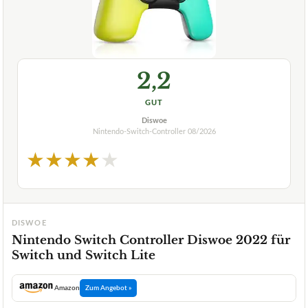
2,2
GUT
Diswoe
Nintendo-Switch-Controller
08/2026
★
★
★
★
★
DISWOE
Nintendo Switch Controller Diswoe 2022 für
Switch und Switch Lite
Amazon
Zum Angebot »