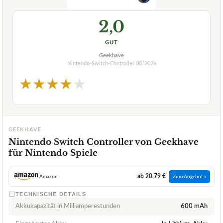
2,0
GUT
Geekhave
Nintendo-Switch-Controller
08/2026
★
★
★
★
★
GEEKHAVE
Nintendo Switch Controller von Geekhave
für Nintendo Spiele
ab 20,79 €
Amazon
Zum Angebot »
TECHNISCHE DETAILS
Akkukapazität in Milliamperestunden
600 mAh