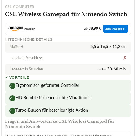
CSL-COMPUTER
CSL Wireless Gamepad für Nintendo Switch
ab 38,99 €
Amazon
Zum Angebot »
TECHNISCHE DETAILS
Maße H
5,5 x 16,5 x 11,2 cm
Headset-Anschluss
✗
Ladezeit in Stunden
+++ 30-60 min.
✓
VORTEILE
Ergonomisch geformter Controller
✓
HD Rumble für lebensechte Vibrationen
✓
Turbo-Button für beschleunigte Aktion
✓
Fragen und Antworten zu CSL Wireless Gamepad für
Nintendo Switch