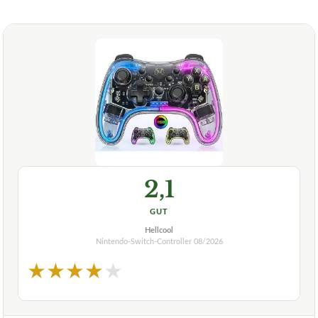
2,1
GUT
Hellcool
Nintendo-Switch-Controller
08/2026
★
★
★
★
★