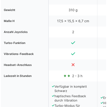
310 g
Gewicht
17,5 x 15,5 x 6,7 cm
Maße H
2
Anzahl Joysticks
Turbo-Funktion
Vibrations-Feedback
Headset-Anschluss
2 - 3 h
Ladezeit in Stunden
✓
Verfügbar in komplett
Schwarz
✓
haptisches Feedback
✓
Er
durch Vibration
✓
HD
✓
Turbo-Modus für