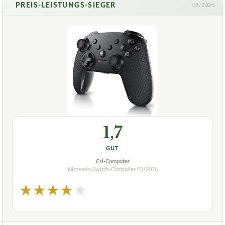
PREIS-LEISTUNGS-SIEGER
08/2026
1,7
GUT
Csl-Computer
Nintendo-Switch-Controller
08/2026
★
★
★
★
★