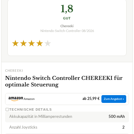
1,8
GUT
Chereeki
Nintendo-Switch-Controller
08/2026
★
★
★
★
★
CHEREEKI
Nintendo Switch Controller CHEREEKI für
optimale Steuerung
ab 25,99 €
Amazon
Zum Angebot »
TECHNISCHE DETAILS
Akkukapazität in Milliamperestunden
500 mAh
Anzahl Joysticks
2