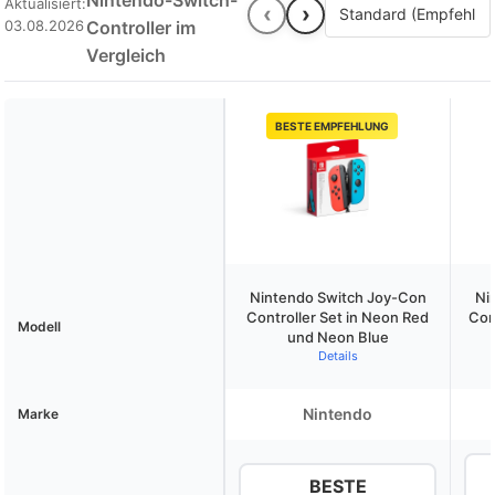
Nintendo-Switch-
Aktualisiert:
‹
›
03.08.2026
Controller im
Vergleich
BESTE EMPFEHLUNG
Nintendo Switch Joy-Con
Ni
Controller Set in Neon Red
Cont
Modell
und Neon Blue
Details
Nintendo
Marke
BESTE