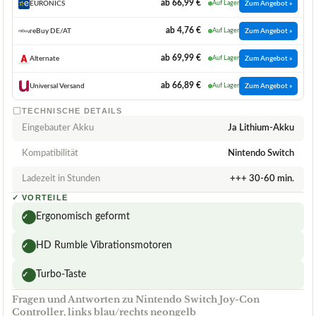
ab 66,99 €
EURONICS
Auf Lager
Zum Angebot »
ab 4,76 €
reBuy DE/AT
Auf Lager
Zum Angebot »
ab 69,99 €
Alternate
Auf Lager
Zum Angebot »
ab 66,89 €
Universal Versand
Auf Lager
Zum Angebot »
TECHNISCHE DETAILS
Eingebauter Akku
Ja Lithium-Akku
Kompatibilität
Nintendo Switch
Ladezeit in Stunden
+++ 30-60 min.
✓
VORTEILE
Ergonomisch geformt
✓
HD Rumble Vibrationsmotoren
✓
Turbo-Taste
✓
Fragen und Antworten zu Nintendo Switch Joy-Con
Controller, links blau/rechts neongelb