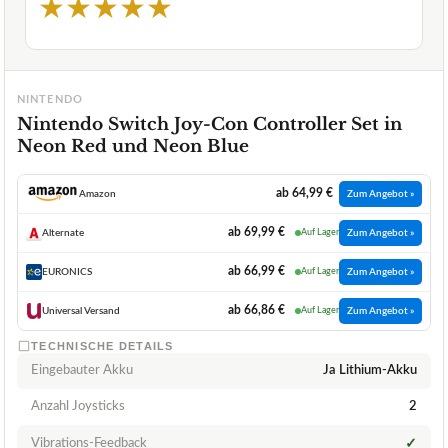
★
★
★
★
★
NINTENDO
Nintendo Switch Joy-Con Controller Set in
Neon Red und Neon Blue
ab 64,99 €
Amazon
Zum Angebot »
ab 69,99 €
Alternate
Auf Lager
Zum Angebot »
ab 66,99 €
EURONICS
Auf Lager
Zum Angebot »
ab 66,86 €
Universal Versand
Auf Lager
Zum Angebot »
TECHNISCHE DETAILS
Eingebauter Akku
Ja Lithium-Akku
Anzahl Joysticks
2
Vibrations-Feedback
✓