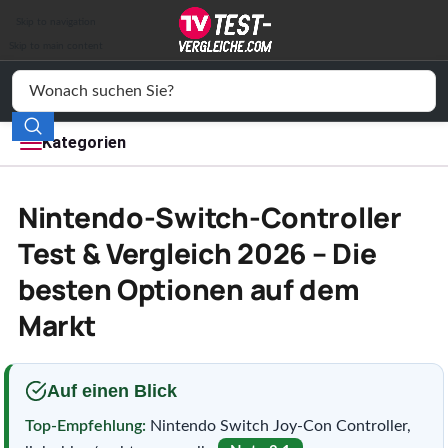
Auto & Motor
Skip to navigation
Drogerie
Skip to main content
Elektronik
Freizeit
Kategorien
Haushalt
Nintendo-Switch-Controller
Mode
Test & Vergleich 2026 – Die
besten Optionen auf dem
Wohnen
Markt
Service
Vergleichssiegel
Auf einen Blick
Top-Empfehlung:
Nintendo Switch Joy-Con Controller,