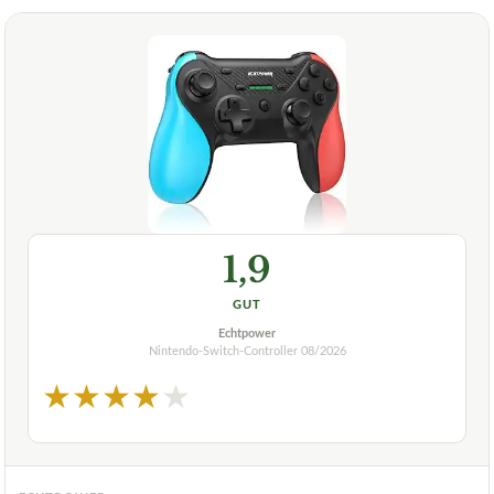
1,9
GUT
Echtpower
Nintendo-Switch-Controller
08/2026
★
★
★
★
★