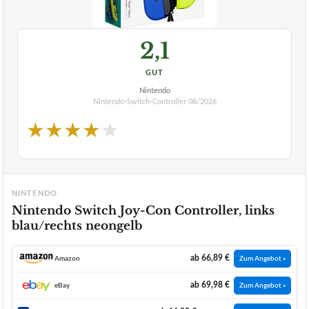
2,1
GUT
Nintendo
Nintendo-Switch-Controller
08/2026
★
★
★
★
★
NINTENDO
Nintendo Switch Joy-Con Controller, links
blau/rechts neongelb
ab 66,89 €
Amazon
Zum Angebot »
ab 69,98 €
eBay
Zum Angebot »