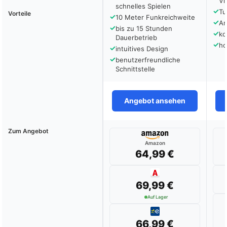
Vi
schnelles Spielen
✓
Tu
Vorteile
✓
10 Meter Funkreichweite
✓
An
✓
bis zu 15 Stunden
✓
ko
Dauerbetrieb
✓
ho
✓
intuitives Design
✓
benutzerfreundliche
Schnittstelle
Angebot ansehen
Zum Angebot
Amazon
64,99 €
69,99 €
Auf Lager
66,99 €