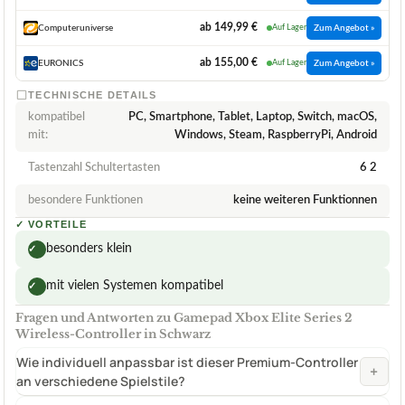
ab 149,99 €
Computeruniverse
Auf Lager
Zum Angebot »
ab 155,00 €
EURONICS
Auf Lager
Zum Angebot »
TECHNISCHE DETAILS
kompatibel
PC, Smartphone, Tablet, Laptop, Switch, macOS,
mit:
Windows, Steam, RaspberryPi, Android
Tastenzahl Schultertasten
6 2
besondere Funktionen
keine weiteren Funktionnen
✓
VORTEILE
besonders klein
✓
mit vielen Systemen kompatibel
✓
Fragen und Antworten zu Gamepad Xbox Elite Series 2
Wireless-Controller in Schwarz
Wie individuell anpassbar ist dieser Premium-Controller
+
an verschiedene Spielstile?