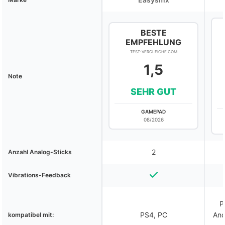
BESTE
EMPFEHLUNG
TEST-VERGLEICHE.COM
1,5
Note
SEHR GUT
GAMEPAD
08/2026
2
Anzahl Analog-Sticks
Vibrations-Feedback
P
PS4, PC
And
kompatibel mit: