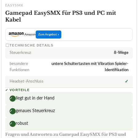
EASYSMX
Gamepad EasySMX für PS3 und PC mit
Kabel
Amazon
Zum Angebot »
TECHNISCHE DETAILS
Steuerkreuz
8-Wege
besondere
untere Schultertasten mit Vibration Spieler-
Funktionen
Identifikation
Headset-Anschluss
✓
✓
VORTEILE
liegt gut in der Hand
✓
genaues Steuerkreuz
✓
robust
✓
Fragen und Antworten zu Gamepad EasySMX für PS3 und