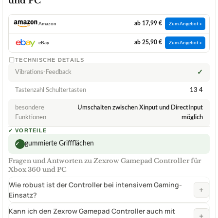
und PC
ab 17,99 €
Amazon
Zum Angebot »
ab 25,90 €
eBay
Zum Angebot »
TECHNISCHE DETAILS
Vibrations-Feedback
✓
Tastenzahl Schultertasten
13 4
besondere
Umschalten zwischen Xinput und DirectInput
Funktionen
möglich
✓
VORTEILE
gummierte Griffflächen
✓
Fragen und Antworten zu Zexrow Gamepad Controller für
Xbox 360 und PC
Wie robust ist der Controller bei intensivem Gaming-
+
Einsatz?
Kann ich den Zexrow Gamepad Controller auch mit
+