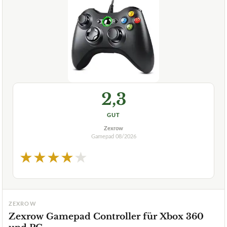
2,3
GUT
Zexrow
Gamepad
08/2026
★
★
★
★
★
ZEXROW
Zexrow Gamepad Controller für Xbox 360