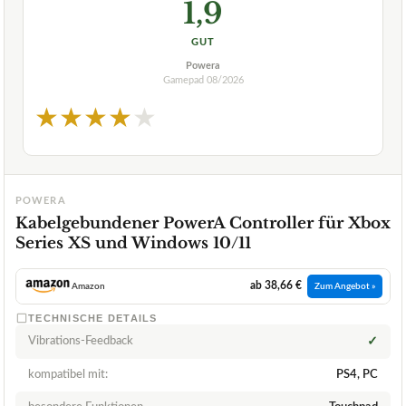
1,9
GUT
Powera
Gamepad
08/2026
★
★
★
★
★
POWERA
Kabelgebundener PowerA Controller für Xbox
Series XS und Windows 10/11
ab 38,66 €
Amazon
Zum Angebot »
TECHNISCHE DETAILS
Vibrations-Feedback
✓
kompatibel mit:
PS4, PC