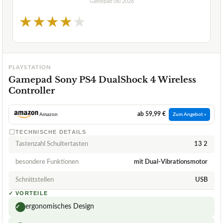
Gamepad
08/2026
★
★
★
★
★
PLAYSTATION
Gamepad Sony PS4 DualShock 4 Wireless
Controller
ab 59,99 €
Amazon
Zum Angebot »
TECHNISCHE DETAILS
Tastenzahl Schultertasten
13 2
besondere Funktionen
mit Dual-Vibrationsmotor
Schnittstellen
USB
✓
VORTEILE
ergonomisches Design
✓