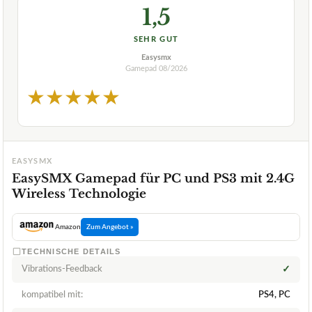
1,5
SEHR GUT
Easysmx
Gamepad
08/2026
★
★
★
★
★
EASYSMX
EasySMX Gamepad für PC und PS3 mit 2.4G
Wireless Technologie
Amazon
Zum Angebot »
TECHNISCHE DETAILS
Vibrations-Feedback
✓
kompatibel mit:
PS4, PC