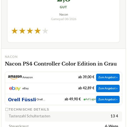
GUT
Nacon
Gamepad
08/2026
★
★
★
★
★
NACON
Nacon PS4 Controller Color Edition in Grau
ab 39,00 €
Amazon
Zum Angebot »
ab 42,89 €
eBay
Zum Angebot »
ab 49,90 €
Orell Fuessli
Auf Lager
Zum Angebot »
TECHNISCHE DETAILS
Tastenzahl Schultertasten
13 4
Steuerkreuz
4-Wege