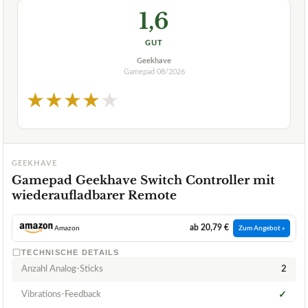
1,6
GUT
Geekhave
Gamepad
08/2026
★
★
★
★
★
GEEKHAVE
Gamepad Geekhave Switch Controller mit
wiederaufladbarer Remote
ab 20,79 €
Amazon
Zum Angebot »
TECHNISCHE DETAILS
Anzahl Analog-Sticks
2
Vibrations-Feedback
✓