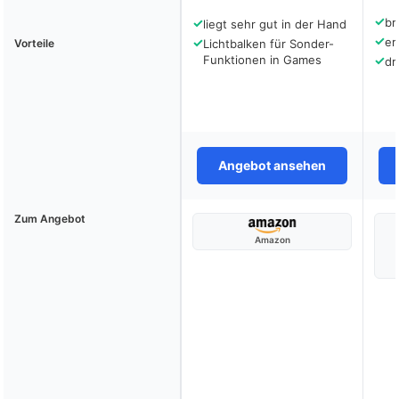
✓
✓
br
liegt sehr gut in der Hand
✓
✓
er
Vorteile
Lichtbalken für Sonder-
Funktionen in Games
✓
dr
Angebot ansehen
Zum Angebot
Amazon