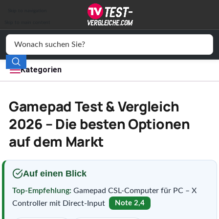
Auto & Motor
Skip to navigation
Drogerie
Skip to main content
Elektronik
Freizeit
Kategorien
Haushalt
Gamepad Test & Vergleich
Mode
2026 – Die besten Optionen
auf dem Markt
Wohnen
Service
Auf einen Blick
Vergleichssiegel
Top-Empfehlung:
Gamepad CSL-Computer für PC – X
Controller mit Direct-Input
Note 2,4