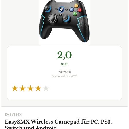
2,0
GUT
Easysmx
Gamepad
08/2026
★
★
★
★
★
EASYSMX
EasySMX Wireless Gamepad für PC, PS3,
Switch und Android