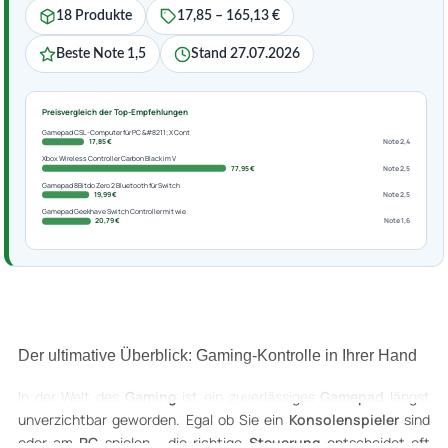
18 Produkte
17,85 – 165,13 €
Beste Note 1,5
Stand 27.07.2026
Preisvergleich der Top-Empfehlungen
Gamepad CSL-Computer für PC &#8211; X Cont
17,85 €
Note 2,4
Xbox Wireless Controller Carbon Black im V
77,95 €
Note 2,5
Gamepad 8Bitdo Zero 2 Bluetooth für Switch
19,99 €
Note 2,5
Gamepad Geekhave Switch Controller mit wie
20,79 €
Note 1,6
Der ultimative Überblick: Gaming-Kontrolle in Ihrer Hand
In der Welt des
Gaming
ist ein zuverlässiges
Gamepad
längst
unverzichtbar geworden. Egal ob Sie ein
Konsolenspieler
sind
oder am
PC
spielen - die richtige
Steuerung
entscheidet oft