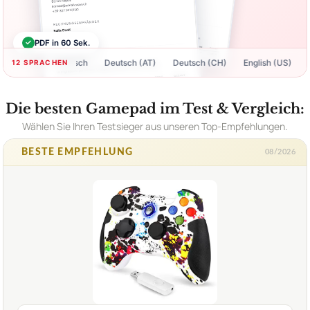
✓
PDF in 60 Sek.
Deutsch
Deutsch (AT)
Deutsch (CH)
English (US)
Englis
12 SPRACHEN
Die besten Gamepad im Test & Vergleich:
Wählen Sie Ihren Testsieger aus unseren Top-Empfehlungen.
BESTE EMPFEHLUNG
08/2026