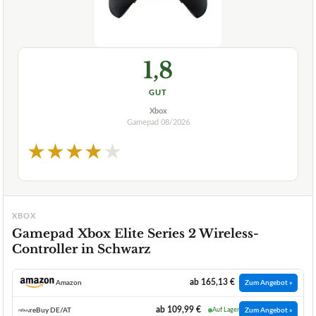
1,8
GUT
Xbox
Gamepad
08/2026
★
★
★
★
★
XBOX
Gamepad Xbox Elite Series 2 Wireless-
Controller in Schwarz
ab 165,13 €
Amazon
Zum Angebot »
ab 109,99 €
reBuy DE/AT
Auf Lager
Zum Angebot »