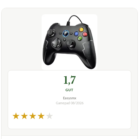
1,7
GUT
Easysmx
Gamepad
08/2026
★
★
★
★
★