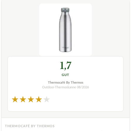
1,7
GUT
Thermocafé By Thermos
Outdoor-Thermoskanne
08/2026
★
★
★
★
★
THERMOCAFÉ BY THERMOS