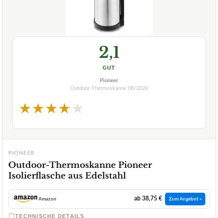
2,1
GUT
Pioneer
Outdoor-Thermoskanne
08/2026
★
★
★
★
★
PIONEER
Outdoor-Thermoskanne Pioneer
Isolierflasche aus Edelstahl
ab 38,75 €
Amazon
Zum Angebot »
TECHNISCHE DETAILS