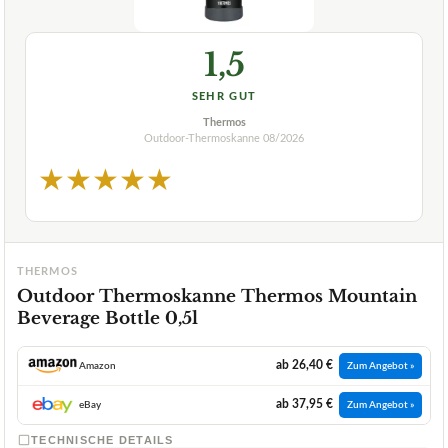
1,5
SEHR GUT
Thermos
Outdoor-Thermoskanne
08/2026
★
★
★
★
★
THERMOS
Outdoor Thermoskanne Thermos Mountain
Beverage Bottle 0,5l
ab 26,40 €
Amazon
Zum Angebot »
ab 37,95 €
eBay
Zum Angebot »
TECHNISCHE DETAILS