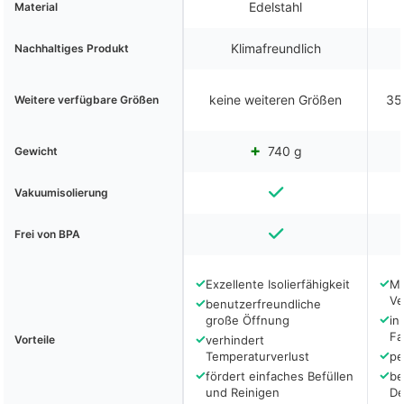
Edelstahl
Material
Klimafreundlich
Nachhaltiges Produkt
keine weiteren Größen
35
Weitere verfügbare Größen
740 g
Gewicht
Vakuumisolierung
Frei von BPA
✓
✓
Exzellente Isolierfähigkeit
Mu
Ve
✓
benutzerfreundliche
✓
große Öffnung
in
Fa
✓
Vorteile
verhindert
✓
Temperaturverlust
pe
✓
✓
fördert einfaches Befüllen
be
und Reinigen
De