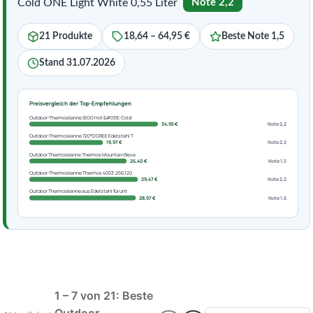
Cold ONE Light White 0,55 Liter
Note 2,2
21 Produkte
18,64 – 64,95 €
Beste Note 1,5
Stand 31.07.2026
Preisvergleich der Top-Empfehlungen
Outdoor-Thermoskanne SIGG Hot &#038; Cold
34,95 €
Note 2,2
Outdoor-Thermoskanne 720°DGREE Edelstahl T
19,97 €
Note 2,2
Outdoor Thermoskanne Thermos Mountain Beve
26,40 €
Note 1,5
Outdoor-Thermoskanne Thermos 4003.256.120
29,47 €
Note 2,2
Outdoor Thermoskanne aus Edelstahl für unt
28,97 €
Note 1,6
1 – 7 von 21: Beste