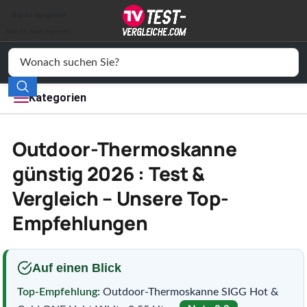
Auto & Motor
Skip to navigation
Drogerie
Skip to main content
Elektronik
Freizeit
Kategorien
Haushalt
Outdoor-Thermoskanne
Mode
günstig 2026 : Test &
Vergleich – Unsere Top-
Wohnen
Empfehlungen
Service
Vergleichssiegel
Auf einen Blick
Top-Empfehlung:
Outdoor-Thermoskanne SIGG Hot &