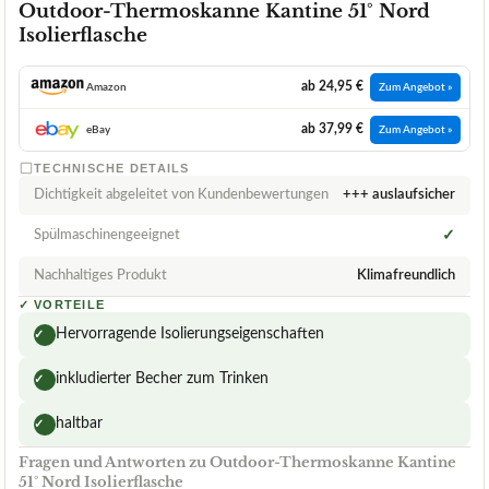
Outdoor-Thermoskanne Kantine 51° Nord
Isolierflasche
ab 24,95 €
Amazon
Zum Angebot »
ab 37,99 €
eBay
Zum Angebot »
TECHNISCHE DETAILS
Dichtigkeit abgeleitet von Kundenbewertungen
+++ auslaufsicher
Spülmaschinengeeignet
✓
Nachhaltiges Produkt
Klimafreundlich
✓
VORTEILE
Hervorragende Isolierungseigenschaften
✓
inkludierter Becher zum Trinken
✓
haltbar
✓
Fragen und Antworten zu Outdoor-Thermoskanne Kantine
51° Nord Isolierflasche