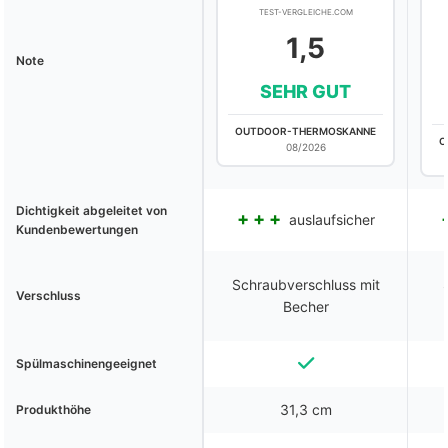
TEST-VERGLEICHE.COM
1,5
Note
SEHR GUT
OUTDOOR-THERMOSKANNE
O
08/2026
Dichtigkeit abgeleitet von
auslaufsicher
Kundenbewertungen
Schraubverschluss mit
Verschluss
Becher
Spülmaschinengeeignet
31,3 cm
Produkthöhe