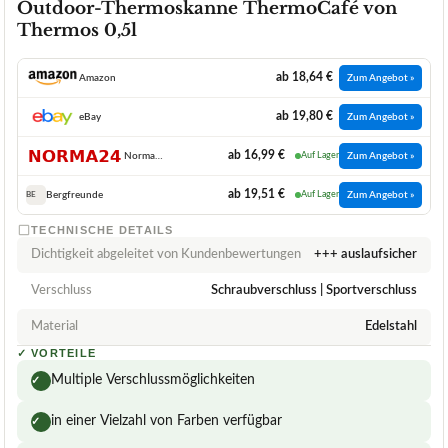
Outdoor-Thermoskanne ThermoCafé von
Thermos 0,5l
ab 18,64 €
Amazon
Zum Angebot »
ab 19,80 €
eBay
Zum Angebot »
ab 16,99 €
Norma24
Auf Lager
Zum Angebot »
ab 19,51 €
Bergfreunde
Auf Lager
Zum Angebot »
BE
TECHNISCHE DETAILS
Dichtigkeit abgeleitet von Kundenbewertungen
+++ auslaufsicher
Verschluss
Schraubverschluss | Sportverschluss
Material
Edelstahl
✓
VORTEILE
Multiple Verschlussmöglichkeiten
✓
in einer Vielzahl von Farben verfügbar
✓