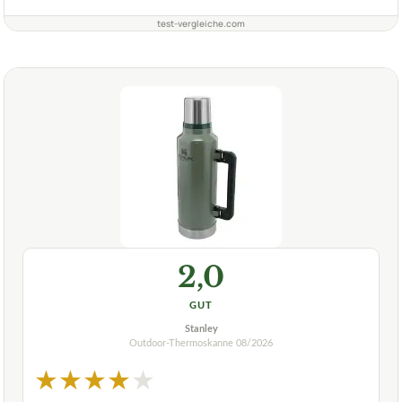
test-vergleiche.com
2,0
GUT
Stanley
Outdoor-Thermoskanne
08/2026
★
★
★
★
★