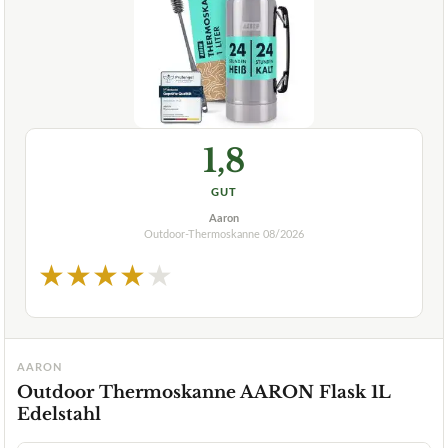
1,8
GUT
Aaron
Outdoor-Thermoskanne
08/2026
★
★
★
★
★
AARON
Outdoor Thermoskanne AARON Flask 1L
Edelstahl