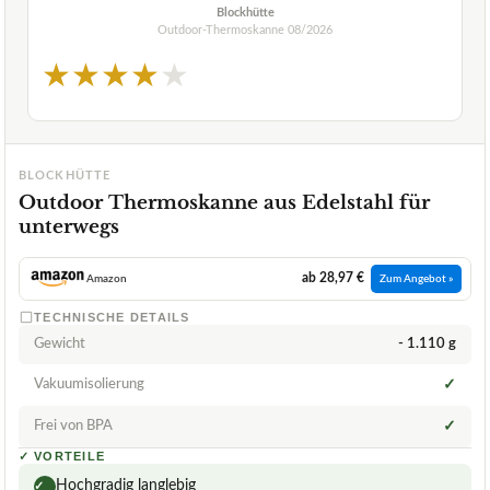
Blockhütte
Outdoor-Thermoskanne
08/2026
★
★
★
★
★
BLOCKHÜTTE
Outdoor Thermoskanne aus Edelstahl für
unterwegs
ab 28,97 €
Amazon
Zum Angebot »
TECHNISCHE DETAILS
Gewicht
- 1.110 g
Vakuumisolierung
✓
Frei von BPA
✓
✓
VORTEILE
Hochgradig langlebig
✓