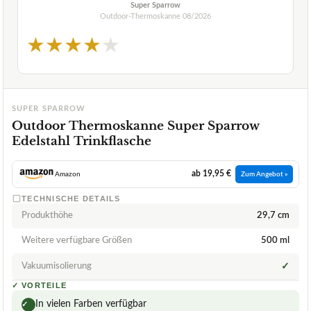
Super Sparrow
Outdoor-Thermoskanne
08/2026
★
★
★
★
★
SUPER SPARROW
Outdoor Thermoskanne Super Sparrow
Edelstahl Trinkflasche
ab 19,95 €
Amazon
Zum Angebot »
TECHNISCHE DETAILS
Produkthöhe
29,7 cm
Weitere verfügbare Größen
500 ml
Vakuumisolierung
✓
✓
VORTEILE
In vielen Farben verfügbar
✓