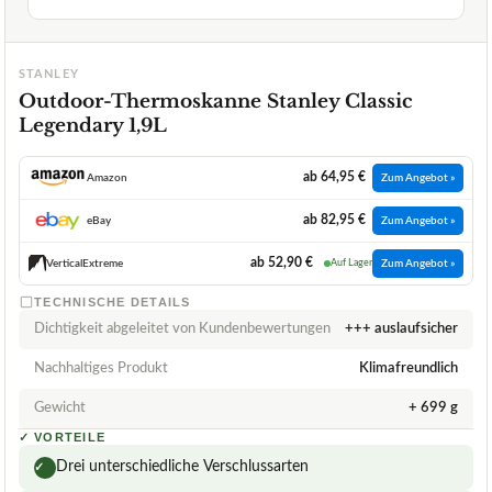
STANLEY
Outdoor-Thermoskanne Stanley Classic
Legendary 1,9L
ab 64,95 €
Amazon
Zum Angebot »
ab 82,95 €
eBay
Zum Angebot »
ab 52,90 €
VerticalExtreme
Auf Lager
Zum Angebot »
TECHNISCHE DETAILS
Dichtigkeit abgeleitet von Kundenbewertungen
+++ auslaufsicher
Nachhaltiges Produkt
Klimafreundlich
Gewicht
+ 699 g
✓
VORTEILE
Drei unterschiedliche Verschlussarten
✓