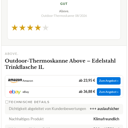
GUT
Above.
Outdoor-Thermoskanne
08/2026
★
★
★
★
★
ABOVE.
Outdoor-Thermoskanne Above – Edelstahl
Trinkflasche 1L
ab 23,95 €
Amazon
Zum Angebot »
ab 36,88 €
eBay
Zum Angebot »
TECHNISCHE DETAILS
Dichtigkeit abgeleitet von Kundenbewertungen
+++ auslaufsicher
Nachhaltiges Produkt
Klimafreundlich