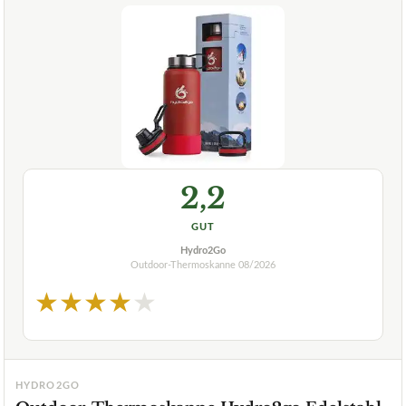
2,2
GUT
Hydro2Go
Outdoor-Thermoskanne
08/2026
★
★
★
★
★
HYDRO2GO