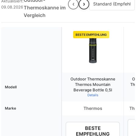
Outdoor-
Aktualisiert:
‹
›
09.08.2026
Thermoskanne im
Vergleich
BESTE EMPFEHLUNG
Outdoor Thermoskanne
O
Thermos Mountain
Th
Modell
Beverage Bottle 0,5l
Details
Thermos
Th
Marke
BESTE
EMPFEHLUNG