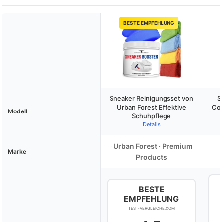
BESTE EMPFEHLUNG
Sneaker Reinigungsset von
S
Urban Forest Effektive
Col
Modell
Schuhpflege
Details
· Urban Forest · Premium
Marke
Products
BESTE
EMPFEHLUNG
TEST-VERGLEICHE.COM