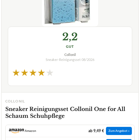
2,2
GUT
Collonil
Sneaker-Reinigungsset
08/2026
★
★
★
★
★
COLLONIL
Sneaker Reinigungsset Collonil One for All
Schaum Schuhpflege
ab 9,49 €
Amazon
Zum Angebot »