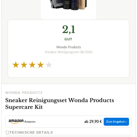
2,1
GUT
Wonda Products
Sneaker-Reinigungsset
08/2026
★
★
★
★
★
WONDA PRODUCTS
Sneaker Reinigungsset Wonda Products
Supercare Kit
ab 29,90 €
Amazon
Zum Angebot »
TECHNISCHE DETAILS