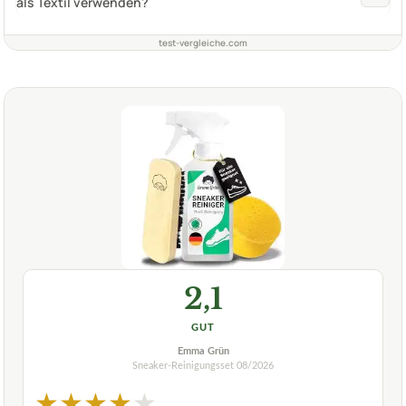
als Textil verwenden?
test-vergleiche.com
2,1
GUT
Emma Grün
Sneaker-Reinigungsset
08/2026
★
★
★
★
★