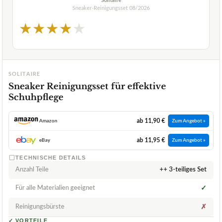
Solitaire
Sneaker-Reinigungsset
08/2026
★
★
★
★
★
SOLITAIRE
Sneaker Reinigungsset für effektive
Schuhpflege
ab 11,90 €
Amazon
Zum Angebot »
ab 11,95 €
eBay
Zum Angebot »
TECHNISCHE DETAILS
Anzahl Teile
++ 3-teiliges Set
Für alle Materialien geeignet
✓
Reinigungsbürste
✗
✓
VORTEILE