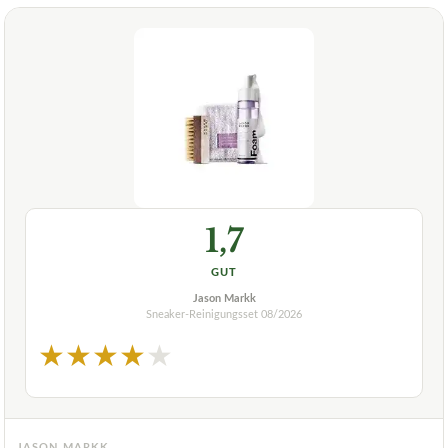
1,7
GUT
Jason Markk
Sneaker-Reinigungsset
08/2026
★
★
★
★
★
JASON MARKK