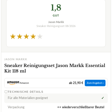
1,8
GUT
Jason Markk
Sneaker-Reinigungsset
08/2026
★
★
★
★
★
JASON MARKK
Sneaker Reinigungsset Jason Markk Essential
Kit 118 ml
ab 21,90 €
Amazon
Zum Angebot »
TECHNISCHE DETAILS
Für alle Materialien geeignet
✓
Verpackung
++ wiederverschließbarer Beutel