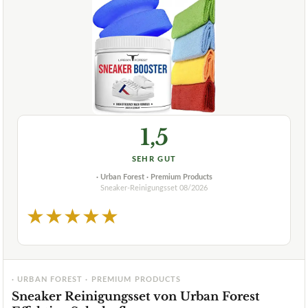
1,5
SEHR GUT
· Urban Forest · Premium Products
Sneaker-Reinigungsset
08/2026
★
★
★
★
★
· URBAN FOREST · PREMIUM PRODUCTS
Sneaker Reinigungsset von Urban Forest