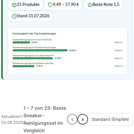
25 Produkte
9,49 – 57,90 €
Beste Note 1,5
Stand 31.07.2026
Preisvergleich der Top-Empfehlungen
Sneaker Reinigungsset Collonil One for All
9,49 €
Note 2,2
Sneaker Reinigungsset Wonda Products Super
29,90 €
Note 2,1
Sneaker Reinigungsset von Urban Forest Eff
21,96 €
Note 1,5
Sneaker Reinigungsset für effektive Schuhp
11,90 €
Note 1,6
1 – 7 von 25: Beste
Sneaker-
Aktualisiert:
‹
›
03.08.2026
Reinigungsset im
Vergleich