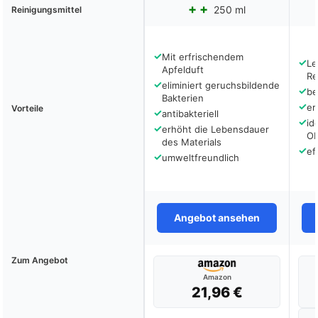
250 ml
Reinigungsmittel
✓
Mit erfrischendem
✓
Le
Apfelduft
Re
✓
eliminiert geruchsbildende
✓
be
Bakterien
✓
er
Vorteile
✓
antibakteriell
✓
id
✓
erhöht die Lebensdauer
Ob
des Materials
✓
ef
✓
umweltfreundlich
Angebot ansehen
Zum Angebot
Amazon
21,96 €