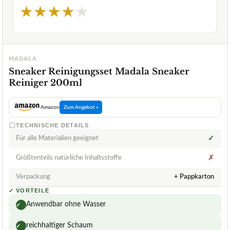
★
★
★
★
★
MADALA
Sneaker Reinigungsset Madala Sneaker
Reiniger 200ml
Amazon
Zum Angebot »
TECHNISCHE DETAILS
Für alle Materialien geeignet
✓
Größtenteils natürliche Inhaltsstoffe
✗
Verpackung
+ Pappkarton
✓
VORTEILE
Anwendbar ohne Wasser
✓
reichhaltiger Schaum
✓