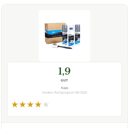
1,9
GUT
Kaps
Sneaker-Reinigungsset
08/2026
★
★
★
★
★