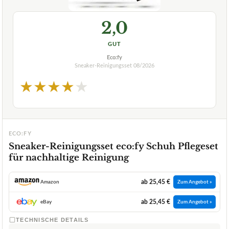
2,0
GUT
Eco:fy
Sneaker-Reinigungsset
08/2026
★
★
★
★
★
ECO:FY
Sneaker-Reinigungsset eco:fy Schuh Pflegeset
für nachhaltige Reinigung
ab 25,45 €
Amazon
Zum Angebot »
ab 25,45 €
eBay
Zum Angebot »
TECHNISCHE DETAILS