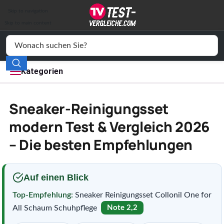
Auto & Motor
Skip to navigation
Drogerie
Skip to main content
Elektronik
Freizeit
Kategorien
Haushalt
Sneaker-Reinigungsset
Mode
modern Test & Vergleich 2026
– Die besten Empfehlungen
Wohnen
Service
Auf einen Blick
Vergleichssiegel
Top-Empfehlung:
Sneaker Reinigungsset Collonil One for
All Schaum Schuhpflege
Note 2,2