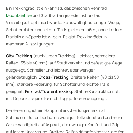
Ein Trekkingrad ist ein Fahrrad, das zwischen Rennrad,
Mountainbike
und Stadtrad angesiedelt ist und auf
Vielseitigkeit optimiert wurde. Es bewältigt befestigte Wege,
Schotterpisten und leichte Trails gleichermaßen, ohne in einer
Disziplin ein Spezialist zu sein. Es gibt Trekkingräder in
mehreren Ausprägungen:
City-Trekking
(auch Urban Trekking): Leichter, schmalere
Reifen (35 bis 40 mm), auf Stadtverkehr und befestigte Wege
ausgelegt. Schneller und leichter, aber weniger
geländetauglich.
Cross-Trekking
: Breitere Reifen (40 bis 50
mm), stärkere Federung, für Schotter und leichte Trails
geeignet.
Fernrad/Tourentrekking
: Stabile Konstruktion, oft
mit Gepäckträgern, für mehrtägige Touren ausgelegt.
Die Bereifung ist ein Hauptunterscheidungsmerkmal:
Schmalere Reifen bedeuten weniger Rollwiderstand und mehr
Geschwindigkeit auf Asphalt, aber weniger Komfort und Grip
auf losem Untergrund. Breitere Reifen dämpfen besser, greifen