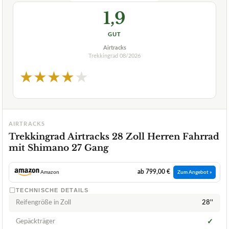
1,9
GUT
Airtracks
Trekkingrad
08/2026
★
★
★
★
★
AIRTRACKS
Trekkingrad Airtracks 28 Zoll Herren Fahrrad
mit Shimano 27 Gang
ab 799,00 €
Amazon
Zum Angebot »
TECHNISCHE DETAILS
Reifengröße in Zoll
28''
Gepäckträger
✓