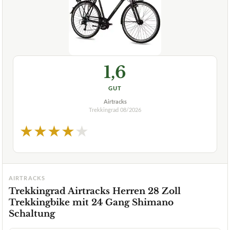
1,6
GUT
Airtracks
Trekkingrad
08/2026
★
★
★
★
★
AIRTRACKS
Trekkingrad Airtracks Herren 28 Zoll
Trekkingbike mit 24 Gang Shimano
Schaltung