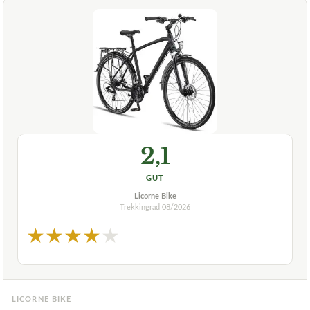
2,1
GUT
Licorne Bike
Trekkingrad
08/2026
★
★
★
★
★
LICORNE BIKE