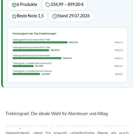
6 Produkte
334,99 – 899,00 €
Beste Note 1,5
Stand 29.07.2026
Preisvergleich der Top-Empfehlungen
Trekkingrad Airtracks Herren 28 Zoll Trekk
899,00 €
Note 1,5
Trekkingrad Airtracks Herren 28 Zoll Trekk
599,00 €
Note 1,6
Trekkingrad Airtracks 28 Zoll Herren Fahrr
799,00 €
Note 1,9
Trekkingrad Licorne Bike Stella Premium Ci
344,99 €
Note 2,0
Trekkingrad Licorne Bike Premium Touring i
449,99 €
Note 2,1
Trekkingrad: Die ideale Wahl für Abenteuer und Alltag
Trekkingräder sind die perfekte Kombination aus Stabilität und
Vielseitigkeit, ideal für sowohl unbefestigte Wege als auch