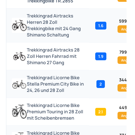
Trekkingbike TR.2855
Trekkingrad Airtracks
599,00
Herren 28 Zoll
1.6
Trekkingbike mit 24 Gang
Angebo
Shimano Schaltung
Trekkingrad Airtracks 28
799,00 
Zoll Herren Fahrrad mit
1.9
Angebo
Shimano 27 Gang
Trekkingrad Licorne Bike
344,99
Stella Premium City Bike in
2
Angebo
24, 26 und 28 Zoll
Trekkingrad Licorne Bike
449,99
Premium Touring in 28 Zoll
2.1
Angebo
mit Scheibenbremsen
Trekkingrad Licorne Bike