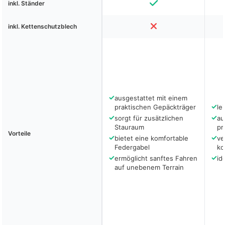
inkl. Ständer
inkl. Kettenschutzblech
✓
ausgestattet mit einem
✓
praktischen Gepäckträger
le
✓
✓
sorgt für zusätzlichen
au
Stauraum
pr
Vorteile
✓
✓
bietet eine komfortable
ve
Federgabel
ko
✓
✓
ermöglicht sanftes Fahren
id
auf unebenem Terrain