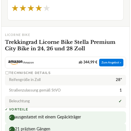
★
★
★
★
★
LICORNE BIKE
Trekkingrad Licorne Bike Stella Premium
City Bike in 24, 26 und 28 Zoll
ab 344,99 €
Amazon
Zum Angebot »
TECHNISCHE DETAILS
Reifengröße in Zoll
28"
Straßenzulassung gemäß StVO
1
Beleuchtung
✓
✓
VORTEILE
ausgestattet mit einem Gepäckträger
✓
21 präzisen Gängen
✓