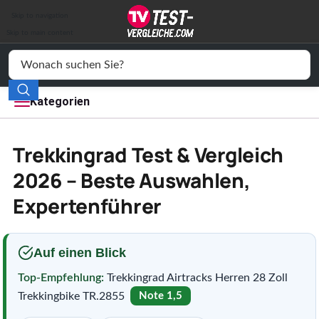
Auto & Motor
Skip to navigation
Drogerie
Skip to main content
Elektronik
Freizeit
Kategorien
Haushalt
Trekkingrad Test & Vergleich
Mode
2026 – Beste Auswahlen,
Expertenführer
Wohnen
Service
Auf einen Blick
Vergleichssiegel
Top-Empfehlung:
Trekkingrad Airtracks Herren 28 Zoll
Trekkingbike TR.2855
Note 1,5