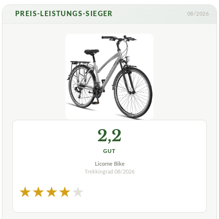
PREIS-LEISTUNGS-SIEGER
08/2026
2,2
GUT
Licorne Bike
Trekkingrad
08/2026
★
★
★
★
★