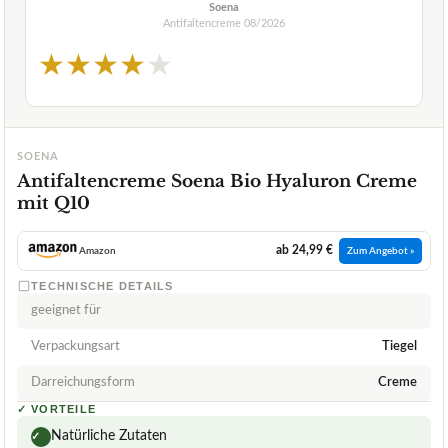
Soena
Antifaltencreme
08/2026
★
★
★
★
★
SOENA
Antifaltencreme Soena Bio Hyaluron Creme
mit Q10
ab 24,99 €
Amazon
Zum Angebot »
TECHNISCHE DETAILS
geeignet für
Verpackungsart
Tiegel
Darreichungsform
Creme
✓
VORTEILE
Natürliche Zutaten
✓