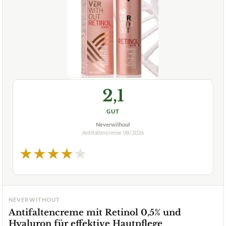
2,1
GUT
Neverwithout
Antifaltencreme
08/2026
★
★
★
★
★
NEVERWITHOUT
Antifaltencreme mit Retinol 0,5% und
Hyaluron für effektive Hautpflege