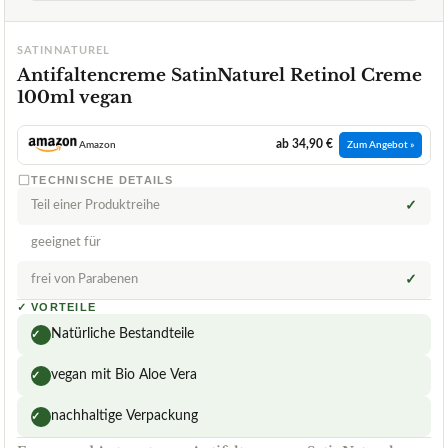
SATINNATUREL
Antifaltencreme SatinNaturel Retinol Creme
100ml vegan
ab 34,90 €
Amazon
Zum Angebot »
TECHNISCHE DETAILS
Teil einer Produktreihe
✓
geeignet für
frei von Parabenen
✓
✓
VORTEILE
Natürliche Bestandteile
✓
vegan mit Bio Aloe Vera
✓
nachhaltige Verpackung
✓