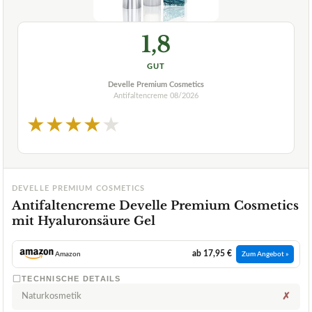
1,8
GUT
Develle Premium Cosmetics
Antifaltencreme
08/2026
★
★
★
★
★
DEVELLE PREMIUM COSMETICS
Antifaltencreme Develle Premium Cosmetics
mit Hyaluronsäure Gel
ab 17,95 €
Amazon
Zum Angebot »
TECHNISCHE DETAILS
Naturkosmetik
✗