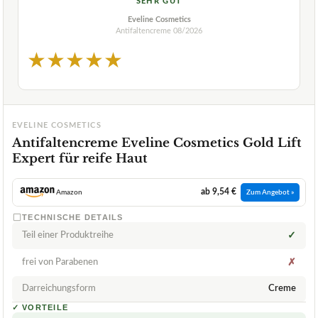
SEHR GUT
Eveline Cosmetics
Antifaltencreme
08/2026
★
★
★
★
★
EVELINE COSMETICS
Antifaltencreme Eveline Cosmetics Gold Lift
Expert für reife Haut
ab 9,54 €
Amazon
Zum Angebot »
TECHNISCHE DETAILS
Teil einer Produktreihe
✓
frei von Parabenen
✗
Darreichungsform
Creme
✓
VORTEILE