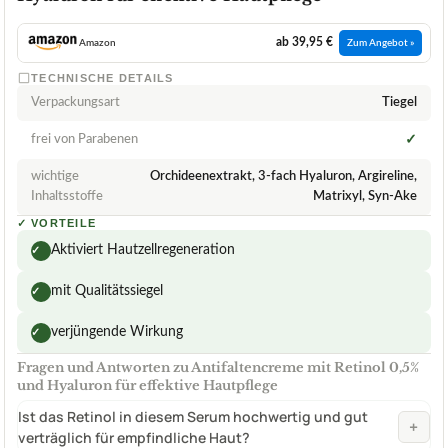
ab 39,95 €
Amazon
Zum Angebot »
TECHNISCHE DETAILS
Verpackungsart
Tiegel
frei von Parabenen
✓
wichtige
Orchideenextrakt, 3-fach Hyaluron, Argireline,
Inhaltsstoffe
Matrixyl, Syn-Ake
✓
VORTEILE
Aktiviert Hautzellregeneration
✓
mit Qualitätssiegel
✓
verjüngende Wirkung
✓
Fragen und Antworten zu Antifaltencreme mit Retinol 0,5%
und Hyaluron für effektive Hautpflege
Ist das Retinol in diesem Serum hochwertig und gut
+
verträglich für empfindliche Haut?