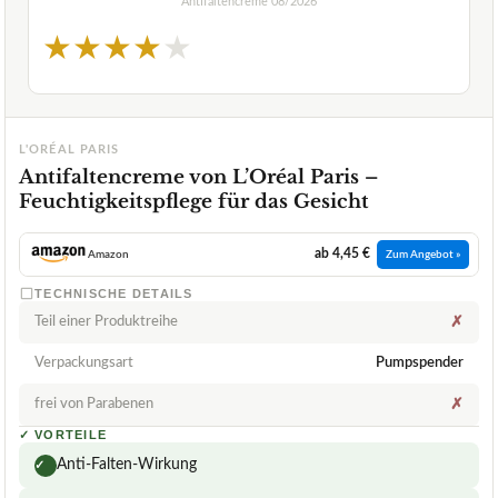
Antifaltencreme
08/2026
★
★
★
★
★
L'ORÉAL PARIS
Antifaltencreme von L’Oréal Paris –
Feuchtigkeitspflege für das Gesicht
ab 4,45 €
Amazon
Zum Angebot »
TECHNISCHE DETAILS
Teil einer Produktreihe
✗
Verpackungsart
Pumpspender
frei von Parabenen
✗
✓
VORTEILE
Anti-Falten-Wirkung
✓