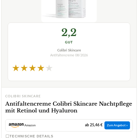
2,2
GUT
Colibri Skincare
Antifaltencreme
08/2026
★
★
★
★
★
COLIBRI SKINCARE
Antifaltencreme Colibri Skincare Nachtpflege
mit Retinol und Hyaluron
ab 25,46 €
Amazon
Zum Angebot »
TECHNISCHE DETAILS