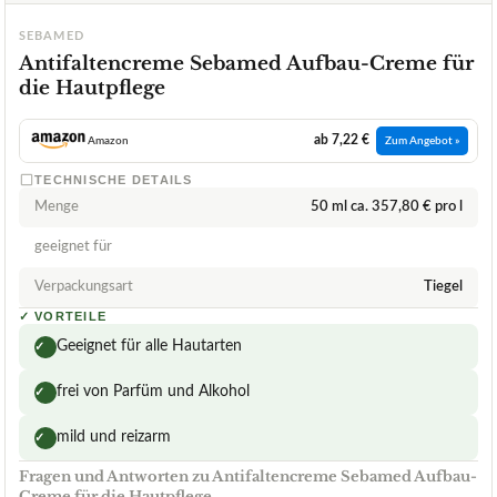
SEBAMED
Antifaltencreme Sebamed Aufbau-Creme für
die Hautpflege
ab 7,22 €
Amazon
Zum Angebot »
TECHNISCHE DETAILS
Menge
50 ml ca. 357,80 € pro l
geeignet für
Verpackungsart
Tiegel
✓
VORTEILE
Geeignet für alle Hautarten
✓
frei von Parfüm und Alkohol
✓
mild und reizarm
✓
Fragen und Antworten zu Antifaltencreme Sebamed Aufbau-
Creme für die Hautpflege