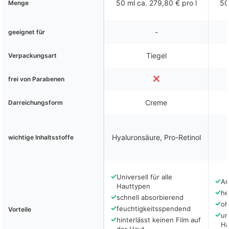
50 ml ca. 279,80 € pro l
50
Menge
-
geeignet für
Tiegel
Verpackungsart
frei von Parabenen
Creme
Darreichungsform
Hyaluronsäure, Pro-Retinol
wichtige Inhaltsstoffe
✓
Universell für alle
✓
An
Hauttypen
✓
he
✓
schnell absorbierend
✓
oh
✓
feuchtigkeitsspendend
Vorteile
✓
un
✓
hinterlässt keinen Film auf
Ha