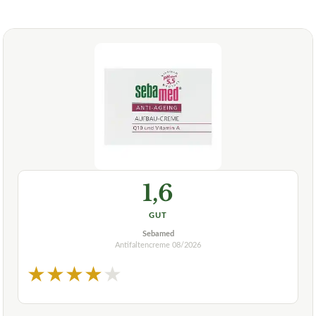
1,6
GUT
Sebamed
Antifaltencreme
08/2026
★
★
★
★
★