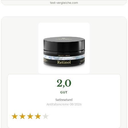
test-vergleiche.com
2,0
GUT
Satinnaturel
Antifaltencreme
08/2026
★
★
★
★
★