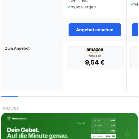
der Haut
✓
ve
✓
hypoallergen
Angebot ansehen
Zum Angebot
Amazon
9,54 €
ANZEIGE