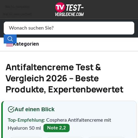
Auto & Motor
Skip to navigation
Drogerie
Skip to main content
Elektronik
Freizeit
Kategorien
Haushalt
Antifaltencreme Test &
Mode
Vergleich 2026 – Beste
Produkte, Expertenbewertet
Wohnen
Service
Auf einen Blick
Vergleichssiegel
Top-Empfehlung:
Cosphera Antifaltencreme mit
Hyaluron 50 ml
Note 2,2