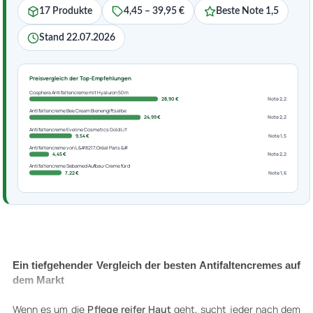
17 Produkte
4,45 – 39,95 €
Beste Note 1,5
Stand 22.07.2026
Preisvergleich der Top-Empfehlungen
Cosphera Antifaltencreme mit Hyaluron 50 m
28,90 €
Note 2,2
Antifaltencreme Bee Cream Bienengiftsalbe
24,99 €
Note 2,2
Antifaltencreme Eveline Cosmetics Gold Lif
9,54 €
Note 1,5
Antifaltencreme von L&#8217;Oréal Paris &#
4,45 €
Note 2,2
Antifaltencreme Sebamed Aufbau-Creme für d
7,22 €
Note 1,6
Ein tiefgehender Vergleich der besten Antifaltencremes auf
dem Markt
Wenn es um die
Pflege reifer Haut
geht, sucht jeder nach dem