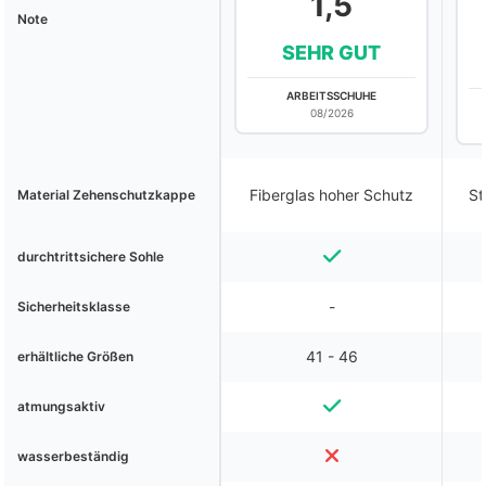
1,5
Note
SEHR GUT
ARBEITSSCHUHE
08/2026
Fiberglas hoher Schutz
St
Material Zehenschutzkappe
durchtrittsichere Sohle
-
Sicherheitsklasse
41 - 46
erhältliche Größen
atmungsaktiv
wasserbeständig