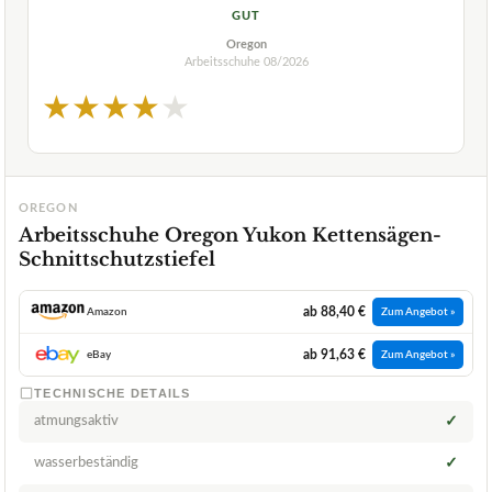
GUT
Oregon
Arbeitsschuhe
08/2026
★
★
★
★
★
OREGON
Arbeitsschuhe Oregon Yukon Kettensägen-
Schnittschutzstiefel
ab 88,40 €
Amazon
Zum Angebot »
ab 91,63 €
eBay
Zum Angebot »
TECHNISCHE DETAILS
atmungsaktiv
✓
wasserbeständig
✓