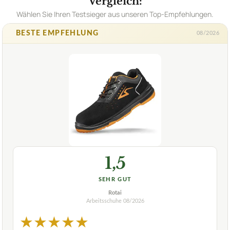
Vergleich:
Wählen Sie Ihren Testsieger aus unseren Top-Empfehlungen.
BESTE EMPFEHLUNG
08/2026
1,5
SEHR GUT
Rotai
Arbeitsschuhe
08/2026
★
★
★
★
★