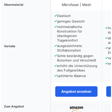
Mikrofaser | Mesh
Obermaterial
✓
Elastisch
✓
geringes Gewicht
✓
nichtmetallische
✓
Ha
Konstruktion für
Kn
überlegenen
✓
ab
Tragekomfort
au
✓
ausgezeichnete
Vorteile
✓
an
Stoßabsorption
Ei
✓
Sohle beständig gegen
✓
ve
Rutschen und Verschleiß
✓
er
✓
erhöht die Unterstützung
des Fußgewölbes
✓
optimierte Balance
Angebot ansehen
Zum Angebot