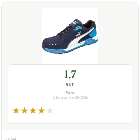
1,7
GUT
Puma
Arbeitsschuhe
08/2026
★
★
★
★
★
PUMA