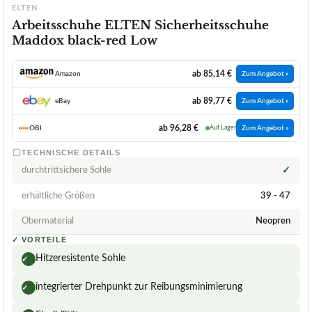
ELTEN
Arbeitsschuhe ELTEN Sicherheitsschuhe
Maddox black-red Low
ab 85,14 €
Amazon
Zum Angebot »
ab 89,77 €
eBay
Zum Angebot »
ab 96,28 €
OBI
Auf Lager
Zum Angebot »
TECHNISCHE DETAILS
durchtrittsichere Sohle
✓
erhältliche Größen
39 - 47
Obermaterial
Neopren
✓
VORTEILE
Hitzeresistente Sohle
✓
integrierter Drehpunkt zur Reibungsminimierung
✓