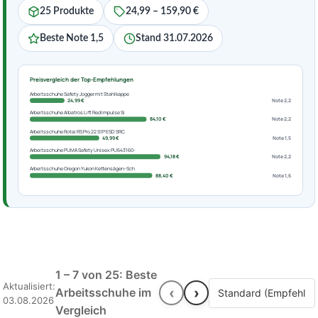
25 Produkte
24,99 – 159,90 €
Beste Note 1,5
Stand 31.07.2026
Preisvergleich der Top-Empfehlungen
Arbeitsschuhe Safety Jogger mit Stahlkappe
24,99 €
Note 2,2
Arbeitsschuhe Albatros Lift Red Impulse Si
84,10 €
Note 2,2
Arbeitsschuhe Rotai RS Pro 22 S1P ESD SRC
49,99 €
Note 1,5
Arbeitsschuhe PUMA Safety Unisex PU643160-
94,18 €
Note 2,2
Arbeitsschuhe Oregon Yukon Kettensägen-Sch
88,40 €
Note 1,6
1 – 7 von 25: Beste
Aktualisiert:
‹
›
Arbeitsschuhe im
03.08.2026
Vergleich