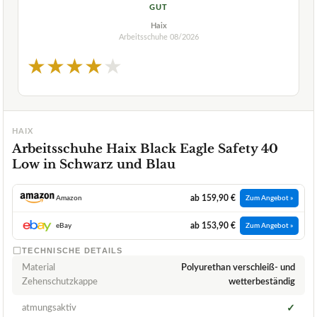
GUT
Haix
Arbeitsschuhe
08/2026
★
★
★
★
★
HAIX
Arbeitsschuhe Haix Black Eagle Safety 40
Low in Schwarz und Blau
ab 159,90 €
Amazon
Zum Angebot »
ab 153,90 €
eBay
Zum Angebot »
TECHNISCHE DETAILS
Material
Polyurethan verschleiß- und
Zehenschutzkappe
wetterbeständig
atmungsaktiv
✓