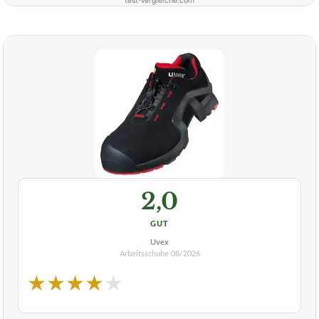
test-vergleiche.com
2,0
GUT
Uvex
Arbeitsschuhe
08/2026
★
★
★
★
★