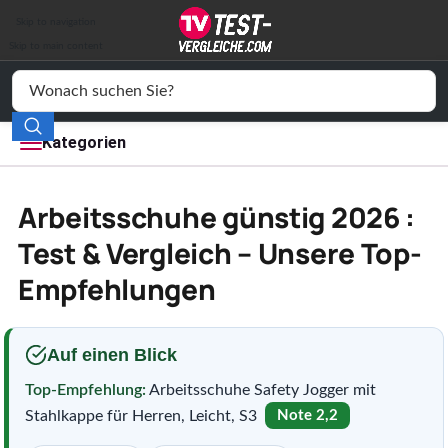
Auto & Motor
Skip to navigation
Drogerie
Skip to main content
Elektronik
Freizeit
Kategorien
Haushalt
Arbeitsschuhe günstig 2026 :
Mode
Test & Vergleich – Unsere Top-
Empfehlungen
Wohnen
Service
Auf einen Blick
Vergleichssiegel
Top-Empfehlung:
Arbeitsschuhe Safety Jogger mit
Stahlkappe für Herren, Leicht, S3
Note 2,2