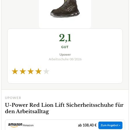
2,1
GUT
Upower
Arbeitsschuhe
08/2026
★
★
★
★
★
UPOWER
U-Power Red Lion Lift Sicherheitsschuhe für
den Arbeitsalltag
ab 108,40 €
Amazon
Zum Angebot »