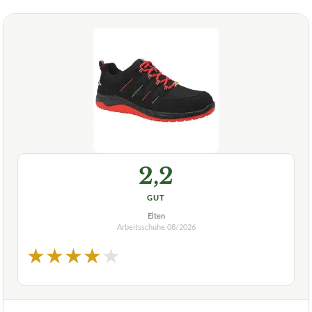
2,2
GUT
Elten
Arbeitsschuhe
08/2026
★
★
★
★
★