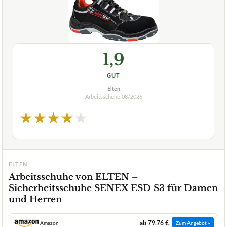
1,9
GUT
Elten
Arbeitsschuhe
08/2026
★
★
★
★
★
ELTEN
Arbeitsschuhe von ELTEN –
Sicherheitsschuhe SENEX ESD S3 für Damen
und Herren
ab 79,76 €
Amazon
Zum Angebot »