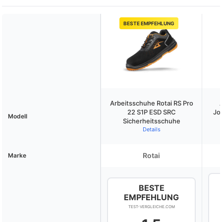
BESTE EMPFEHLUNG
Arbeitsschuhe Rotai RS Pro
22 S1P ESD SRC
Jo
Modell
Sicherheitsschuhe
Details
Rotai
Marke
BESTE
EMPFEHLUNG
TEST-VERGLEICHE.COM