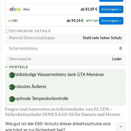
ab 81,89 €
eBay
Zum Angebot »
ab 94,14 €
OBI
Auf Lager
Zum Angebot »
TECHNISCHE DETAILS
Material Zehenschutzkappe
Stahl sehr hoher Schutz
Sicherheitsklasse
0
Obermaterial
Leder
✓
VORTEILE
Vollständige Wasserresistenz dank GTX-Membran
✓
robustes Äußeres
✓
optimale Temperaturkontrolle
✓
Fragen und Antworten zu Arbeitsschuhe von ELTEN –
Sicherheitsschuhe SENEX ESD S3 für Damen und Herren
Wie gut ist der ESD-Schutz dieser Arbeitsschuhe und
+
wie trägt er zur Sicherheit bei?