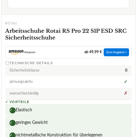
ROTAI
Arbeitsschuhe Rotai RS Pro 22 S1P ESD SRC
Sicherheitsschuhe
ab 49,99 €
Amazon
Zum Angebot »
TECHNISCHE DETAILS
Sicherheitsklasse
0
atmungsaktiv
✓
wasserbeständig
✗
✓
VORTEILE
Elastisch
✓
geringes Gewicht
✓
nichtmetallische Konstruktion für überlegenen
✓