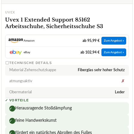
UVEX
Uvex 1 Extended Support 85162
Arbeitsschuhe, Sicherheitsschuhe S3
ab 95,99 €
Amazon
Zum Angebot »
ab 102,94 €
eBay
Zum Angebot »
TECHNISCHE DETAILS
Material Zehenschutzkappe
Fiberglas sehr hoher Schutz
atmungsaktiv
✗
Obermaterial
Leder
✓
VORTEILE
Herausragende Stoßdämpfung
✓
feine Handwerkskunst
✓
fördert ein natürliches Abrollen des Fußes
✓