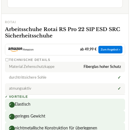
ROTAI
Arbeitsschuhe Rotai RS Pro 22 S1P ESD SRC
Sicherheitsschuhe
ab 49,99 €
Amazon
Zum Angebot »
TECHNISCHE DETAILS
Material Zehenschutzkappe
Fiberglas hoher Schutz
durchtrittsichere Sohle
✓
atmungsaktiv
✓
✓
VORTEILE
Elastisch
✓
geringes Gewicht
✓
nichtmetallische Konstruktion für überlegenen
✓