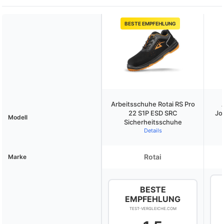
BESTE EMPFEHLUNG
Arbeitsschuhe Rotai RS Pro
22 S1P ESD SRC
Jo
Modell
Sicherheitsschuhe
Details
Rotai
Marke
BESTE
EMPFEHLUNG
TEST-VERGLEICHE.COM