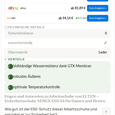
ab 81,89 €
eBay
Zum Angebot »
ab 94,14 €
OBI
Auf Lager
Zum Angebot »
TECHNISCHE DETAILS
Sicherheitsklasse
0
wasserbeständig
✓
Obermaterial
Leder
✓
VORTEILE
Vollständige Wasserresistenz dank GTX-Membran
✓
robustes Äußeres
✓
optimale Temperaturkontrolle
✓
Fragen und Antworten zu Arbeitsschuhe von ELTEN –
Sicherheitsschuhe SENEX ESD S3 für Damen und Herren
Wie gut ist der ESD-Schutz dieser Arbeitsschuhe und
+
wie trägt er zur Sicherheit bei?