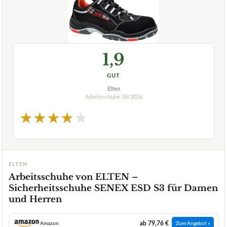
1,9
GUT
Elten
Arbeitsschuhe
08/2026
★
★
★
★
★
ELTEN
Arbeitsschuhe von ELTEN –
Sicherheitsschuhe SENEX ESD S3 für Damen
und Herren
ab 79,76 €
Amazon
Zum Angebot »