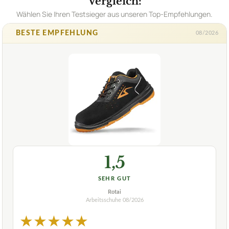
Vergleich:
Wählen Sie Ihren Testsieger aus unseren Top-Empfehlungen.
BESTE EMPFEHLUNG
08/2026
1,5
SEHR GUT
Rotai
Arbeitsschuhe
08/2026
★
★
★
★
★