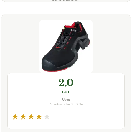
2,0
GUT
Uvex
Arbeitsschuhe
08/2026
★
★
★
★
★