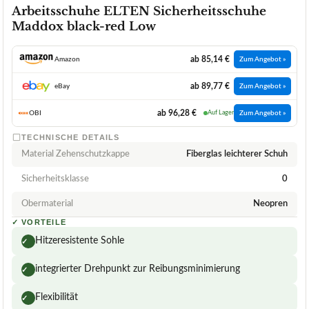
Arbeitsschuhe ELTEN Sicherheitsschuhe
Maddox black-red Low
ab 85,14 €
Amazon
Zum Angebot »
ab 89,77 €
eBay
Zum Angebot »
ab 96,28 €
OBI
Auf Lager
Zum Angebot »
TECHNISCHE DETAILS
Material Zehenschutzkappe
Fiberglas leichterer Schuh
Sicherheitsklasse
0
Obermaterial
Neopren
✓
VORTEILE
Hitzeresistente Sohle
✓
integrierter Drehpunkt zur Reibungsminimierung
✓
Flexibilität
✓