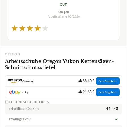
GUT
Oregon
Arbeitsschuhe
08/2026
★
★
★
★
★
OREGON
Arbeitsschuhe Oregon Yukon Kettensägen-
Schnittschutzstiefel
ab 88,40 €
Amazon
Zum Angebot »
ab 91,63 €
eBay
Zum Angebot »
TECHNISCHE DETAILS
erhältliche Größen
44 - 48
atmungsaktiv
✓