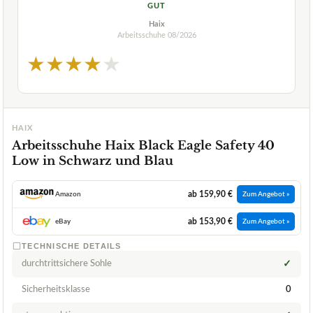
GUT
Haix
Arbeitsschuhe
08/2026
★
★
★
★
★
HAIX
Arbeitsschuhe Haix Black Eagle Safety 40
Low in Schwarz und Blau
ab 159,90 €
Amazon
Zum Angebot »
ab 153,90 €
eBay
Zum Angebot »
TECHNISCHE DETAILS
durchtrittsichere Sohle
✓
Sicherheitsklasse
0