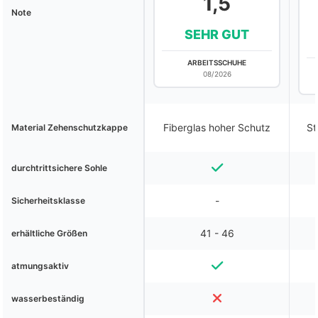
1,5
Note
SEHR GUT
ARBEITSSCHUHE
08/2026
Fiberglas hoher Schutz
St
Material Zehenschutzkappe
durchtrittsichere Sohle
-
Sicherheitsklasse
41 - 46
erhältliche Größen
atmungsaktiv
wasserbeständig