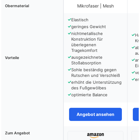
Mikrofaser | Mesh
Obermaterial
✓
Elastisch
✓
geringes Gewicht
✓
nichtmetallische
✓
Ha
Konstruktion für
Kn
überlegenen
✓
ab
Tragekomfort
au
✓
ausgezeichnete
Vorteile
✓
an
Stoßabsorption
Ei
✓
Sohle beständig gegen
✓
ve
Rutschen und Verschleiß
✓
er
✓
erhöht die Unterstützung
des Fußgewölbes
✓
optimierte Balance
Angebot ansehen
Zum Angebot