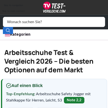
Auto & Motor
Skip to navigation
Drogerie
Skip to main content
Elektronik
Freizeit
Kategorien
Haushalt
Arbeitsschuhe Test &
Mode
Vergleich 2026 – Die besten
Optionen auf dem Markt
Wohnen
Service
Auf einen Blick
Vergleichssiegel
Top-Empfehlung:
Arbeitsschuhe Safety Jogger mit
Stahlkappe für Herren, Leicht, S3
Note 2,2