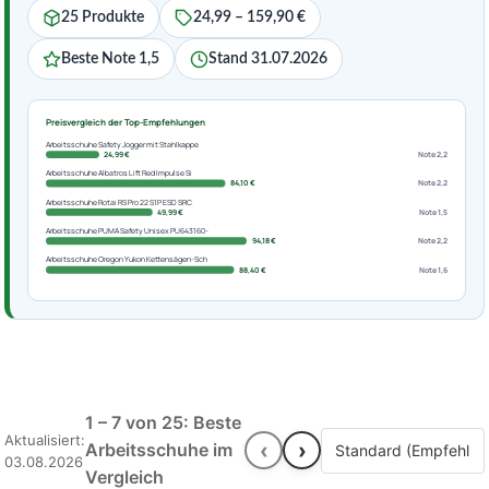
25 Produkte
24,99 – 159,90 €
Beste Note 1,5
Stand 31.07.2026
Preisvergleich der Top-Empfehlungen
Arbeitsschuhe Safety Jogger mit Stahlkappe
24,99 €
Note 2,2
Arbeitsschuhe Albatros Lift Red Impulse Si
84,10 €
Note 2,2
Arbeitsschuhe Rotai RS Pro 22 S1P ESD SRC
49,99 €
Note 1,5
Arbeitsschuhe PUMA Safety Unisex PU643160-
94,18 €
Note 2,2
Arbeitsschuhe Oregon Yukon Kettensägen-Sch
88,40 €
Note 1,6
1 – 7 von 25: Beste
Aktualisiert:
‹
›
Arbeitsschuhe im
03.08.2026
Vergleich