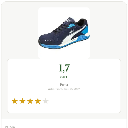
1,7
GUT
Puma
Arbeitsschuhe
08/2026
★
★
★
★
★
PUMA