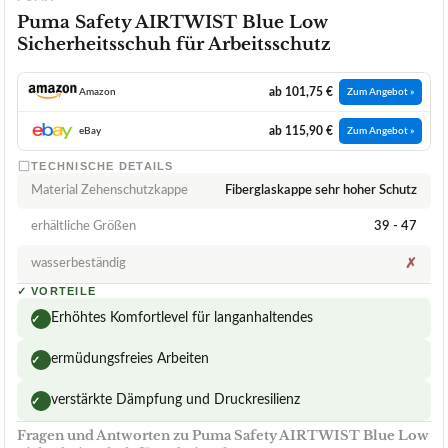
Puma Safety AIRTWIST Blue Low
Sicherheitsschuh für Arbeitsschutz
ab 101,75 €
Amazon
Zum Angebot »
ab 115,90 €
eBay
Zum Angebot »
TECHNISCHE DETAILS
Material Zehenschutzkappe
Fiberglaskappe sehr hoher Schutz
erhältliche Größen
39 - 47
wasserbeständig
✗
✓
VORTEILE
Erhöhtes Komfortlevel für langanhaltendes
✓
ermüdungsfreies Arbeiten
✓
verstärkte Dämpfung und Druckresilienz
✓
Fragen und Antworten zu Puma Safety AIRTWIST Blue Low