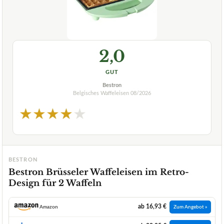
2,0
GUT
Bestron
Belgisches Waffeleisen
08/2026
★
★
★
★
★
BESTRON
Bestron Brüsseler Waffeleisen im Retro-
Design für 2 Waffeln
ab 16,93 €
Amazon
Zum Angebot »