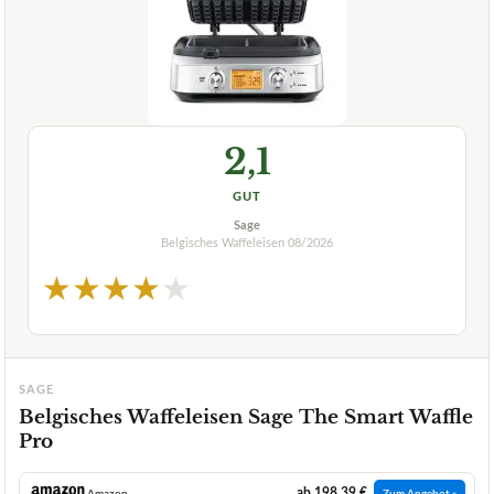
2,1
GUT
Sage
Belgisches Waffeleisen
08/2026
★
★
★
★
★
SAGE
Belgisches Waffeleisen Sage The Smart Waffle
Pro
ab 198,39 €
Amazon
Zum Angebot »