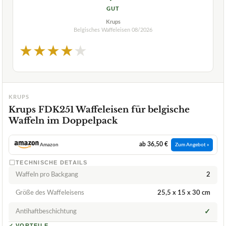
GUT
Krups
Belgisches Waffeleisen
08/2026
★
★
★
★
★
KRUPS
Krups FDK251 Waffeleisen für belgische
Waffeln im Doppelpack
ab 36,50 €
Amazon
Zum Angebot »
TECHNISCHE DETAILS
Waffeln pro Backgang
2
Größe des Waffeleisens
25,5 x 15 x 30 cm
Antihaftbeschichtung
✓
✓
VORTEILE