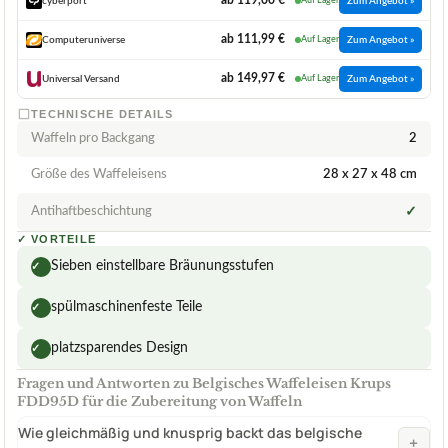
ab 119,00 €
cyberport
Auf Lager
Zum Angebot »
ab 111,99 €
Computeruniverse
Auf Lager
Zum Angebot »
ab 149,97 €
Universal Versand
Auf Lager
Zum Angebot »
TECHNISCHE DETAILS
Waffeln pro Backgang
2
Größe des Waffeleisens
28 x 27 x 48 cm
Antihaftbeschichtung
✓
✓
VORTEILE
Sieben einstellbare Bräunungsstufen
✓
spülmaschinenfeste Teile
✓
platzsparendes Design
✓
Fragen und Antworten zu Belgisches Waffeleisen Krups
FDD95D für die Zubereitung von Waffeln
Wie gleichmäßig und knusprig backt das belgische
+