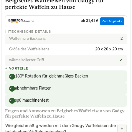
Belgisches Waffeleisen von Gadgy für
perfekte Waffeln zu Hause
ab 31,41 €
Amazon
Zum Angebot »
TECHNISCHE DETAILS
Waffeln pro Backgang
2
Größe des Waffeleisens
20 x 20 x 20 cm
wärmeisolierter Griff
✓
✓
VORTEILE
180° Rotation für gleichmäßiges Backen
✓
abnehmbare Platten
✓
spülmaschinenfest
✓
Fragen und Antworten zu Belgisches Waffeleisen von Gadgy
für perfekte Waffeln zu Hause
Wie gleichmäßig werden mit dem Gadgy Waffeleisen die
+
belgischen Waffeln gebacken?