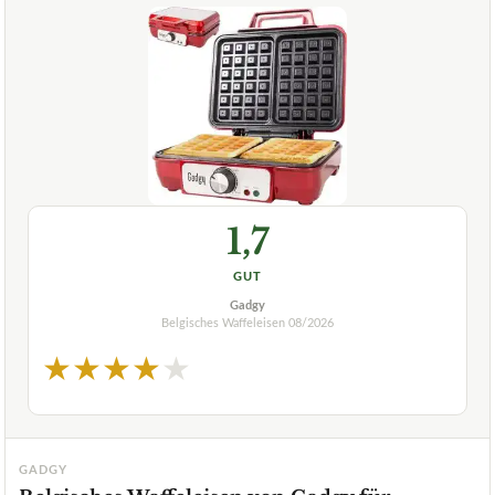
1,7
GUT
Gadgy
Belgisches Waffeleisen
08/2026
★
★
★
★
★
GADGY