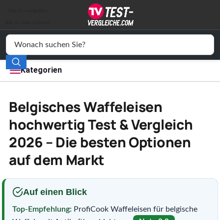
Auto & Motor
Skip to navigation
Drogerie
Skip to main content
Elektronik
Freizeit
Kategorien
Haushalt
Belgisches Waffeleisen
Mode
hochwertig Test & Vergleich
2026 – Die besten Optionen
Wohnen
auf dem Markt
Service
Vergleichssiegel
Auf einen Blick
Top-Empfehlung:
ProfiCook Waffeleisen für belgische