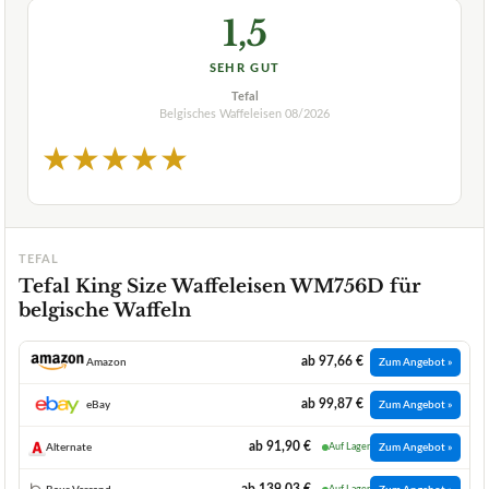
1,5
SEHR GUT
Tefal
Belgisches Waffeleisen
08/2026
★
★
★
★
★
TEFAL
Tefal King Size Waffeleisen WM756D für
belgische Waffeln
ab 97,66 €
Amazon
Zum Angebot »
ab 99,87 €
eBay
Zum Angebot »
ab 91,90 €
Alternate
Auf Lager
Zum Angebot »