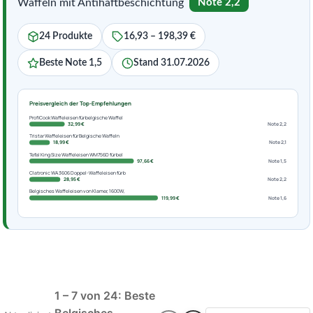
Waffeln mit Antihaftbeschichtung
Note 2,2
24 Produkte
16,93 – 198,39 €
Beste Note 1,5
Stand 31.07.2026
Preisvergleich der Top-Empfehlungen
ProfiCook Waffeleisen für belgische Waffel
32,99 €
Note 2,2
Tristar Waffeleisen für Belgische Waffeln
18,99 €
Note 2,1
Tefal King Size Waffeleisen WM756D für bel
97,66 €
Note 1,5
Clatronic WA 3606 Doppel-Waffeleisen für b
28,95 €
Note 2,2
Belgisches Waffeleisen von Klamer, 1600W,
119,99 €
Note 1,6
1 – 7 von 24: Beste