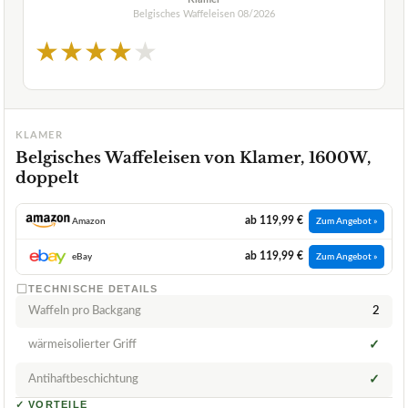
Belgisches Waffeleisen
08/2026
★
★
★
★
★
KLAMER
Belgisches Waffeleisen von Klamer, 1600W,
doppelt
ab 119,99 €
Amazon
Zum Angebot »
ab 119,99 €
eBay
Zum Angebot »
TECHNISCHE DETAILS
Waffeln pro Backgang
2
wärmeisolierter Griff
✓
Antihaftbeschichtung
✓
✓
VORTEILE