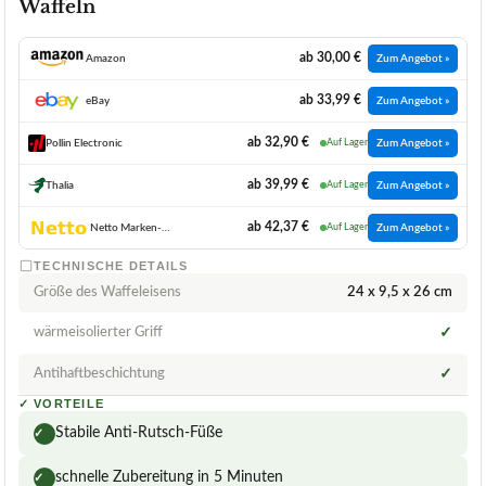
Waffeln
ab 30,00 €
Amazon
Zum Angebot »
ab 33,99 €
eBay
Zum Angebot »
ab 32,90 €
Pollin Electronic
Auf Lager
Zum Angebot »
ab 39,99 €
Thalia
Auf Lager
Zum Angebot »
ab 42,37 €
Netto Marken-Discount
Auf Lager
Zum Angebot »
TECHNISCHE DETAILS
Größe des Waffeleisens
24 x 9,5 x 26 cm
wärmeisolierter Griff
✓
Antihaftbeschichtung
✓
✓
VORTEILE
Stabile Anti-Rutsch-Füße
✓
schnelle Zubereitung in 5 Minuten
✓