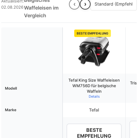
Belgisches
Aktualisiert:
‹
›
02.08.2026
Waffeleisen im
Vergleich
BESTE EMPFEHLUNG
Tefal King Size Waffeleisen
Tris
WM756D für belgische
Modell
Waffeln
Details
Tefal
Marke
BESTE
EMPFEHLUNG