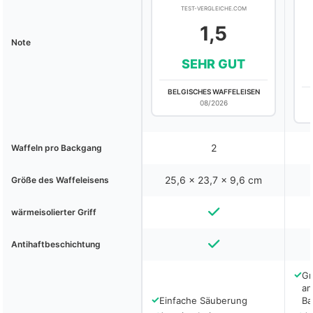
TEST-VERGLEICHE.COM
1,5
Note
SEHR GUT
BELGISCHES WAFFELEISEN
08/2026
2
Waffeln pro Backgang
25,6 x 23,7 x 9,6 cm
Größe des Waffeleisens
wärmeisolierter Griff
Antihaftbeschichtung
✓
Gr
an
✓
Einfache Säuberung
Ba