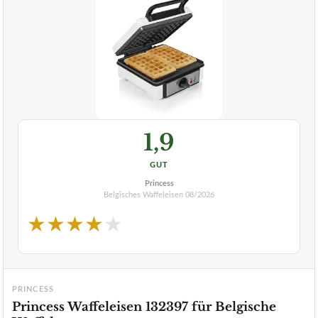
1,9
GUT
Princess
Belgisches Waffeleisen
08/2026
★
★
★
★
★
PRINCESS
Princess Waffeleisen 132397 für Belgische