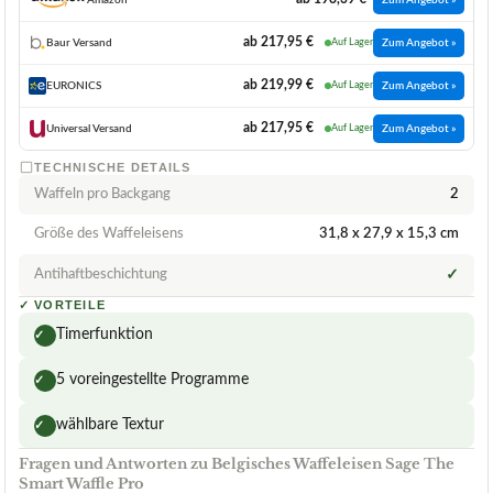
ab 217,95 €
Baur Versand
Auf Lager
Zum Angebot »
ab 219,99 €
EURONICS
Auf Lager
Zum Angebot »
ab 217,95 €
Universal Versand
Auf Lager
Zum Angebot »
TECHNISCHE DETAILS
Waffeln pro Backgang
2
Größe des Waffeleisens
31,8 x 27,9 x 15,3 cm
Antihaftbeschichtung
✓
✓
VORTEILE
Timerfunktion
✓
5 voreingestellte Programme
✓
wählbare Textur
✓
Fragen und Antworten zu Belgisches Waffeleisen Sage The
Smart Waffle Pro