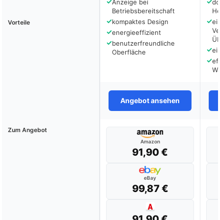
✓
✓
Anzeige bei
do
Betriebsbereitschaft
He
✓
✓
kompaktes Design
ei
Vorteile
Ve
✓
energieeffizient
Üb
✓
benutzerfreundliche
✓
ei
Oberfläche
✓
ef
Wä
Angebot ansehen
Zum Angebot
Amazon
91,90 €
eBay
99,87 €
91,90 €