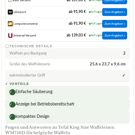
ab 139,03 €
Baur Versand
Auf Lager
Zum Angebot »
ab 91,90 €
cyberport
Auf Lager
Zum Angebot »
ab 91,90 €
Computeruniverse
Auf Lager
Zum Angebot »
ab 139,03 €
Universal Versand
Auf Lager
Zum Angebot »
TECHNISCHE DETAILS
Waffeln pro Backgang
2
Größe des Waffeleisens
25,6 x 23,7 x 9,6 cm
wärmeisolierter Griff
✓
✓
VORTEILE
Einfache Säuberung
✓
Anzeige bei Betriebsbereitschaft
✓
kompaktes Design
✓
Fragen und Antworten zu Tefal King Size Waffeleisen
WM756D für belgische Waffeln