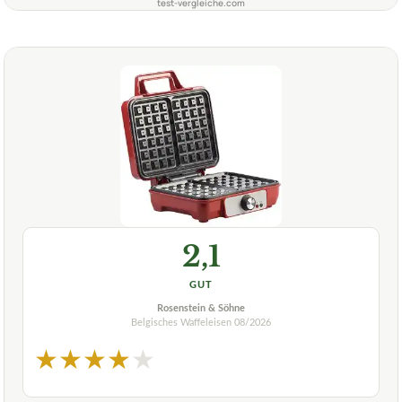
test-vergleiche.com
2,1
GUT
Rosenstein & Söhne
Belgisches Waffeleisen
08/2026
★
★
★
★
★