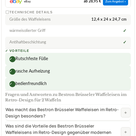
ab 28,95 €
eBay
Zum Angebot »
TECHNISCHE DETAILS
Größe des Waffeleisens
12,4 x 24 x 24,7 cm
wärmeisolierter Griff
✓
Antihaftbeschichtung
✓
✓
VORTEILE
Rutschfeste Füße
✓
rasche Aufheizung
✓
bedienfreundlich
✓
Fragen und Antworten zu Bestron Brüsseler Waffeleisen im
Retro-Design für 2 Waffeln
Was macht das Bestron Brüsseler Waffeleisen im Retro-
+
Design besonders?
Was sind die Vorteile des Bestron Brüsseler
+
Waffeleisens im Retro-Design gegenüber modernen