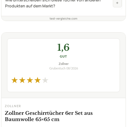
+
Produkten auf dem Markt?
test-vergleiche.com
1,6
GUT
Zollner
Grubentuch
08/2026
★
★
★
★
★
ZOLLNER
Zollner Geschirrtücher 6er Set aus
Baumwolle 65×65 cm