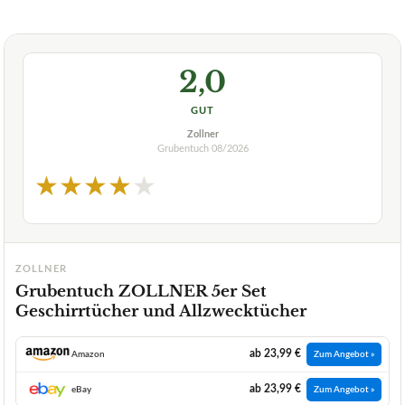
2,0
GUT
Zollner
Grubentuch
08/2026
★
★
★
★
★
ZOLLNER
Grubentuch ZOLLNER 5er Set
Geschirrtücher und Allzwecktücher
ab 23,99 €
Amazon
Zum Angebot »
ab 23,99 €
eBay
Zum Angebot »