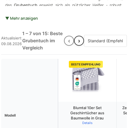
das
Grubentuch
erweist sich als nützlicher Helfer - robust,
langlebig und vielseitig einsetzbar. Im Vergleich zu ähnlichen
Produkten wie
▼ Mehr anzeigen
Geschirrtüchern
oder
Mikrofasertüchern
,
besticht das Grubentuch durch seine strapazierfähige Qualität
und das ausgezeichnete Preis-Leistungs-Verhältnis. Besonders
1 – 7 von 15: Beste
im Fokus steht die hohe Saugfähigkeit, die es ideal für
Aktualisiert:
‹
›
Grubentuch im
09.08.2026
verschiedenste Aufgaben im Haushalt macht. Kurz gesagt: Ein
Vergleich
tolles Produkt, das sich in Praxis-Tests immer wieder bewährt
hat!
BESTE EMPFEHLUNG
Blumtal 10er Set
Zes
Geschirrtücher aus
Se
Modell
Baumwolle in Grau
Details