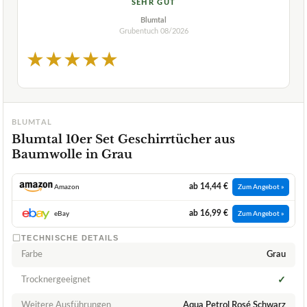
SEHR GUT
Blumtal
Grubentuch
08/2026
★
★
★
★
★
BLUMTAL
Blumtal 10er Set Geschirrtücher aus
Baumwolle in Grau
ab 14,44 €
Amazon
Zum Angebot »
ab 16,99 €
eBay
Zum Angebot »
TECHNISCHE DETAILS
Farbe
Grau
Trocknergeeignet
✓
Weitere Ausführungen
Aqua Petrol Rosé Schwarz