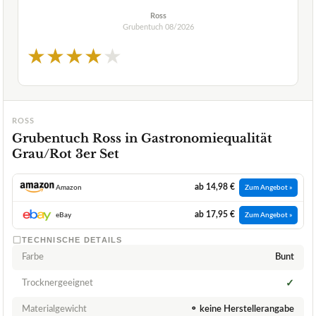
Ross
Grubentuch
08/2026
★
★
★
★
★
ROSS
Grubentuch Ross in Gastronomiequalität
Grau/Rot 3er Set
ab 14,98 €
Amazon
Zum Angebot »
ab 17,95 €
eBay
Zum Angebot »
TECHNISCHE DETAILS
Farbe
Bunt
Trocknergeeignet
✓
Materialgewicht
⚬ keine Herstellerangabe