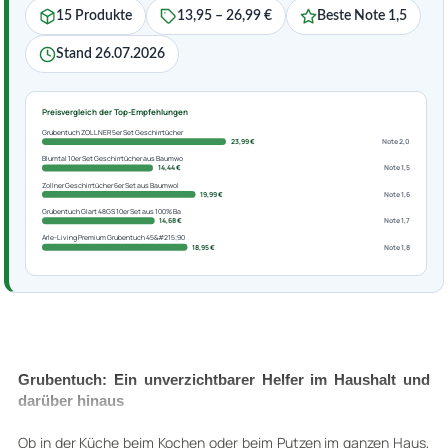
15 Produkte
13,95 – 26,99 €
Beste Note 1,5
Stand 26.07.2026
Preisvergleich der Top-Empfehlungen
Grubentuch ZOLLNER 5er Set Geschirrtücher
23,99 €
Note 2,0
Blumtal 10er Set Geschirrtücher aus Baumwo
14,44 €
Note 1,5
Zollner Geschirrtücher 6er Set aus Baumwol
19,99 €
Note 1,6
Grubentuch Glart 48GS 10er Set aus 100% Ba
14,68 €
Note 1,7
Arle-Living Premium Grubentuch 45&#215;90
18,95 €
Note 1,8
Grubentuch: Ein unverzichtbarer Helfer im Haushalt und
darüber hinaus
Ob in der Küche beim Kochen oder beim Putzen im ganzen Haus,