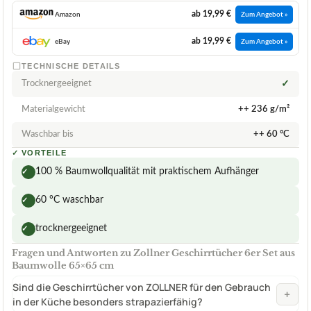
ab 19,99 €
Amazon
Zum Angebot »
ab 19,99 €
eBay
Zum Angebot »
TECHNISCHE DETAILS
Trocknergeeignet
✓
Materialgewicht
++ 236 g/m²
Waschbar bis
++ 60 °C
✓
VORTEILE
100 % Baumwollqualität mit praktischem Aufhänger
✓
60 °C waschbar
✓
trocknergeeignet
✓
Fragen und Antworten zu Zollner Geschirrtücher 6er Set aus
Baumwolle 65×65 cm
Sind die Geschirrtücher von ZOLLNER für den Gebrauch
+
in der Küche besonders strapazierfähig?