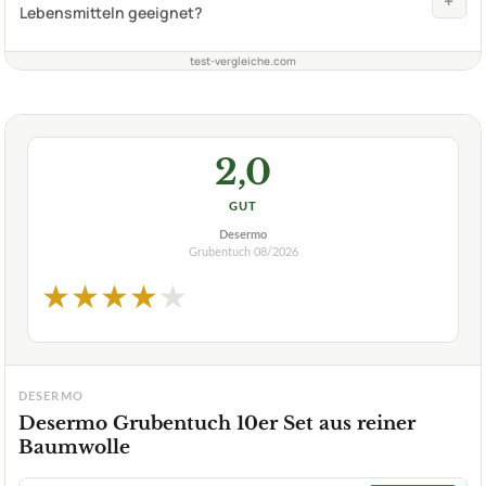
+
Lebensmitteln geeignet?
test-vergleiche.com
2,0
GUT
Desermo
Grubentuch
08/2026
★
★
★
★
★
DESERMO
Desermo Grubentuch 10er Set aus reiner
Baumwolle