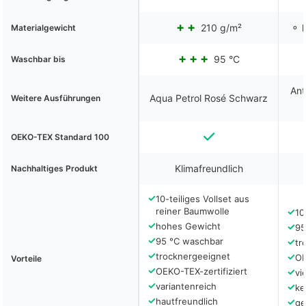
210 g/m²
⚬ k
Materialgewicht
95 °C
Waschbar bis
Ant
Aqua Petrol Rosé Schwarz
Weitere Ausführungen
OEKO-TEX Standard 100
Klimafreundlich
Nachhaltiges Produkt
✓
10-teiliges Vollset aus
reiner Baumwolle
✓
10
✓
hohes Gewicht
✓
95
✓
95 °C waschbar
✓
tr
✓
trocknergeeignet
✓
O
Vorteile
✓
OEKO-TEX-zertifiziert
✓
vi
✓
variantenreich
✓
ke
✓
hautfreundlich
✓
ge