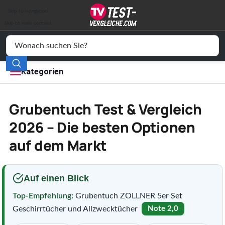
Auto & Motor
Skip to navigation
Drogerie
Skip to main content
Elektronik
Freizeit
Kategorien
Haushalt
Grubentuch Test & Vergleich
Mode
2026 – Die besten Optionen
auf dem Markt
Wohnen
Service
Auf einen Blick
Vergleichssiegel
Top-Empfehlung:
Grubentuch ZOLLNER 5er Set
Geschirrtücher und Allzwecktücher
Note 2,0