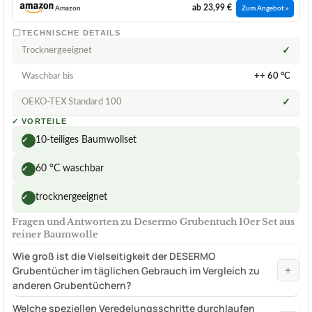
ab 23,99 €
Amazon
Zum Angebot »
TECHNISCHE DETAILS
Trocknergeeignet
✓
Waschbar bis
++ 60 °C
OEKO-TEX Standard 100
✓
✓
VORTEILE
10-teiliges Baumwollset
✓
60 °C waschbar
✓
trocknergeeignet
✓
Fragen und Antworten zu Desermo Grubentuch 10er Set aus
reiner Baumwolle
Wie groß ist die Vielseitigkeit der DESERMO
+
Grubentücher im täglichen Gebrauch im Vergleich zu
anderen Grubentüchern?
Welche speziellen Veredelungsschritte durchlaufen