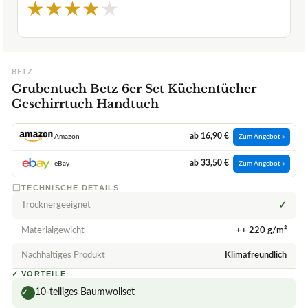
★
★
★
★
★
BETZ
Grubentuch Betz 6er Set Küchentücher
Geschirrtuch Handtuch
ab 16,90 €
Amazon
Zum Angebot »
ab 33,50 €
eBay
Zum Angebot »
TECHNISCHE DETAILS
Trocknergeeignet
✓
Materialgewicht
++ 220 g/m²
Nachhaltiges Produkt
Klimafreundlich
✓
VORTEILE
10-teiliges Baumwollset
✓