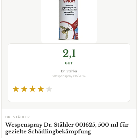
2,1
GUT
Dr. Stähler
Wespenspray
08/2026
★
★
★
★
★
DR. STÄHLER
Wespenspray Dr. Stähler 001625, 500 ml für
gezielte Schädlingbekämpfung