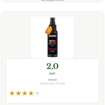
2,0
GUT
Interpit
Wespenspray
08/2026
★
★
★
★
★