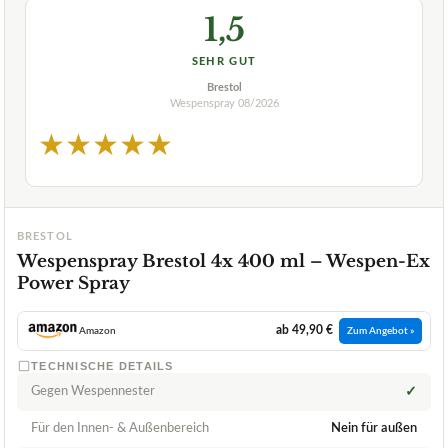
1,5
SEHR GUT
Brestol
Wespenspray
08/2026
★
★
★
★
★
BRESTOL
Wespenspray Brestol 4x 400 ml – Wespen-Ex
Power Spray
ab 49,90 €
Amazon
Zum Angebot »
TECHNISCHE DETAILS
Gegen Wespennester
✓
Für den Innen- & Außenbereich
Nein für außen