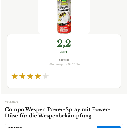
2,2
GUT
Compo
Wespenspray
08/2026
★
★
★
★
★
COMPO
Compo Wespen Power-Spray mit Power-
Düse für die Wespenbekämpfung