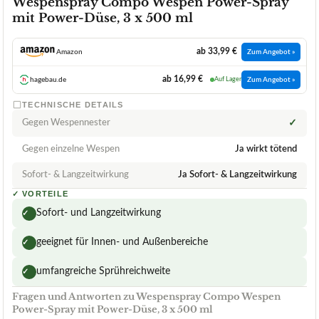
Wespenspray Compo Wespen Power-Spray
mit Power-Düse, 3 x 500 ml
ab 33,99 €
Amazon
Zum Angebot »
ab 16,99 €
hagebau.de
Auf Lager
Zum Angebot »
TECHNISCHE DETAILS
Gegen Wespennester
✓
Gegen einzelne Wespen
Ja wirkt tötend
Sofort- & Langzeitwirkung
Ja Sofort- & Langzeitwirkung
✓
VORTEILE
Sofort- und Langzeitwirkung
✓
geeignet für Innen- und Außenbereiche
✓
umfangreiche Sprühreichweite
✓
Fragen und Antworten zu Wespenspray Compo Wespen
Power-Spray mit Power-Düse, 3 x 500 ml