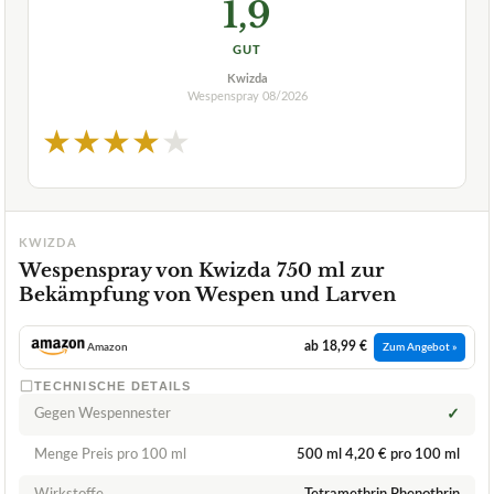
1,9
GUT
Kwizda
Wespenspray
08/2026
★
★
★
★
★
KWIZDA
Wespenspray von Kwizda 750 ml zur
Bekämpfung von Wespen und Larven
ab 18,99 €
Amazon
Zum Angebot »
TECHNISCHE DETAILS
Gegen Wespennester
✓
Menge Preis pro 100 ml
500 ml 4,20 € pro 100 ml