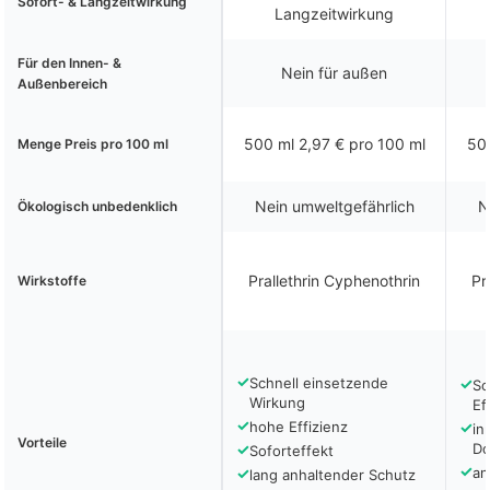
Sofort- & Langzeitwirkung
Langzeitwirkung
Für den Innen- &
Nein für außen
Außenbereich
500 ml 2,97 € pro 100 ml
500
Menge Preis pro 100 ml
Nein umweltgefährlich
N
Ökologisch unbedenklich
Prallethrin Cyphenothrin
Pr
Wirkstoffe
✓
Schnell einsetzende
✓
So
Wirkung
Ef
✓
hohe Effizienz
✓
in
Vorteile
✓
Do
Soforteffekt
✓
✓
an
lang anhaltender Schutz