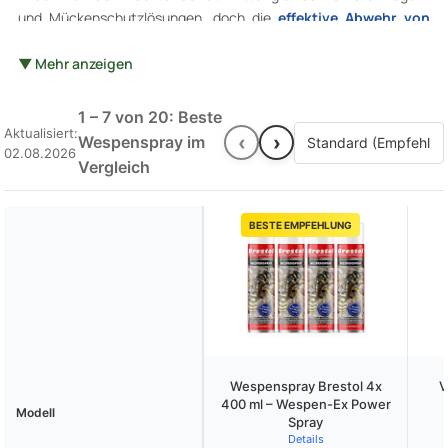
und Mückenschutzlösungen, doch die
effektive Abwehr von
Wespen
erfordert oft spezifische Produkte
.
Wespensprays
punkten hier als schnell wirksame und leicht anzuwendende
▼ Mehr anzeigen
Variante. Ob als Teil eines
umfassenderen
Schädlingsbekämpfungskits
oder als Einzelprodukt, die
1 – 7 von 20: Beste
Auswahl und Wirksamkeit der Sprays kann leider stark variieren.
Aktualisiert:
‹
›
Wespenspray im
02.08.2026
Unser Vergleich konzentriert sich auf dieses nützliche, aber oft
Vergleich
unterschätzte
Werkzeug
im Kampf gegen Stechmücken und
andere lästige Insekten.
BESTE EMPFEHLUNG
Wespenspray Brestol 4x
V
400 ml – Wespen-Ex Power
Modell
Spray
Details