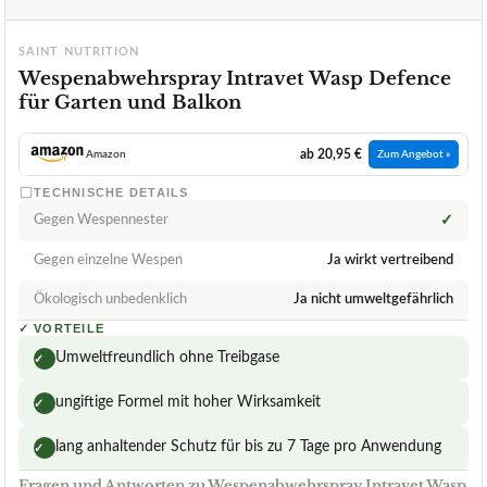
SAINT NUTRITION
Wespenabwehrspray Intravet Wasp Defence
für Garten und Balkon
ab 20,95 €
Amazon
Zum Angebot »
TECHNISCHE DETAILS
Gegen Wespennester
✓
Gegen einzelne Wespen
Ja wirkt vertreibend
Ökologisch unbedenklich
Ja nicht umweltgefährlich
✓
VORTEILE
Umweltfreundlich ohne Treibgase
✓
ungiftige Formel mit hoher Wirksamkeit
✓
lang anhaltender Schutz für bis zu 7 Tage pro Anwendung
✓
Fragen und Antworten zu Wespenabwehrspray Intravet Wasp