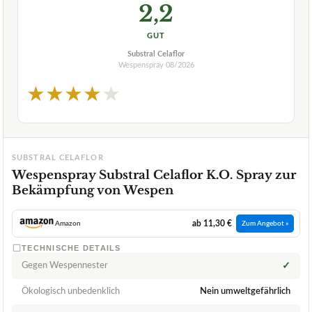
2,2
GUT
Substral Celaflor
Wespenspray
08/2026
★
★
★
★
★
SUBSTRAL CELAFLOR
Wespenspray Substral Celaflor K.O. Spray zur
Bekämpfung von Wespen
ab 11,30 €
Amazon
Zum Angebot »
TECHNISCHE DETAILS
Gegen Wespennester
✓
Ökologisch unbedenklich
Nein umweltgefährlich