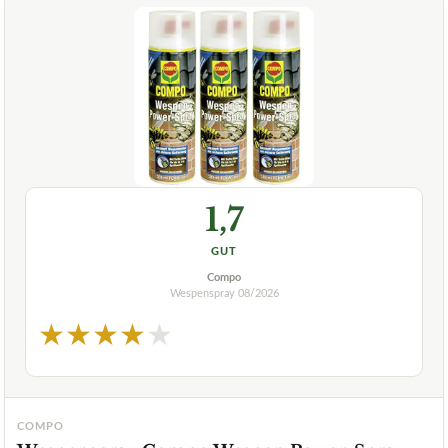
1,7
GUT
Compo
Wespenspray
08/2026
★
★
★
★
★
COMPO