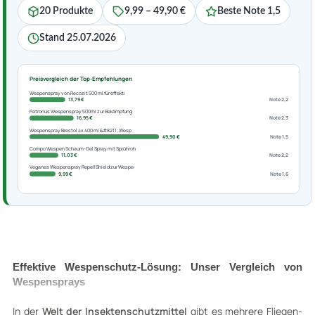
20 Produkte
9,99 – 49,90 €
Beste Note 1,5
Stand 25.07.2026
Preisvergleich der Top-Empfehlungen
Wespenspray von Recozit 500 ml für effekti
13,79 €
Note 2,2
Patronus Wespenspray 500ml zur Bekämpfung
16,95 €
Note 2,3
Wespenspray Brestol 4x 400 ml &#8211; Wesp
49,90 €
Note 1,5
Compo Wespen Schaum-Gel Spray mit Sprühroh
11,03 €
Note 2,2
Veganes Wespenspray RepellShield zur Wespe
9,99 €
Note 1,6
Effektive Wespenschutz-Lösung: Unser Vergleich von
Wespensprays
In der
Welt der Insektenschutzmittel
gibt es mehrere Fliegen-