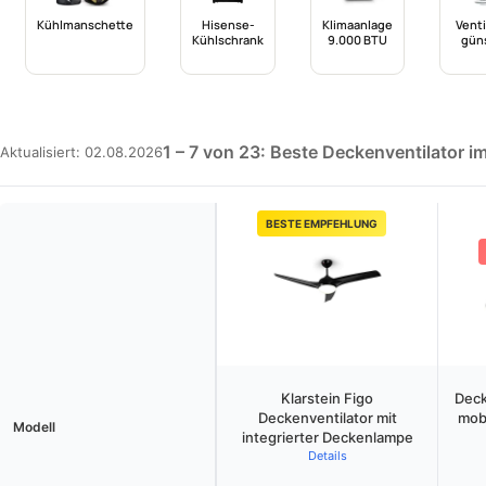
Kühlmanschette
Hisense-
Klimaanlage
Venti
Kühlschrank
9.000 BTU
gün
1 – 7 von 23: Beste Deckenventilator i
Aktualisiert: 02.08.2026
BESTE EMPFEHLUNG
Klarstein Figo
Deck
Deckenventilator mit
mobi
Modell
integrierter Deckenlampe
Details