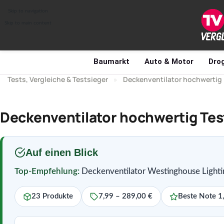
Skip to navigation
Skip to main content
Baumarkt
Auto & Motor
Drog
Tests, Vergleiche & Testsieger
»
Deckenventilator hochwertig
Deckenventilator hochwertig Test
Auf einen Blick
Top-Empfehlung:
Deckenventilator Westinghouse Lighti
23 Produkte
7,99 – 289,00 €
Beste Note 1