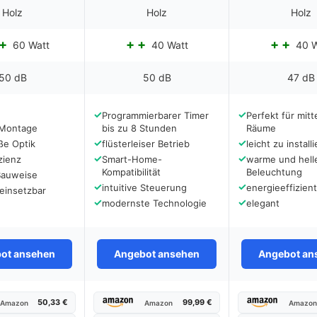
Holz
Holz
Holz
60 Watt
40 Watt
40 W
50 dB
50 dB
47 dB
✓
✓
Programmierbarer Timer
Perfekt für mit
 Montage
bis zu 8 Stunden
Räume
✓
✓
ße Optik
flüsterleiser Betrieb
leicht zu install
✓
✓
zienz
Smart-Home-
warme und hell
Kompatibilität
Beleuchtung
Bauweise
✓
✓
intuitive Steuerung
energieeffizient
 einsetzbar
✓
✓
modernste Technologie
elegant
ot ansehen
Angebot ansehen
Angebot an
50,33 €
99,99 €
Amazon
Amazon
Amazo