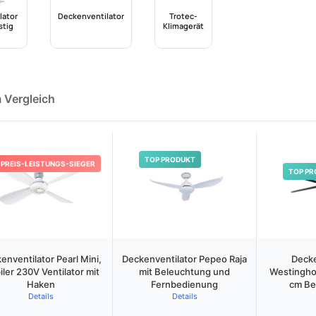
lator
Deckenventilator
Trotec-
stig
Klimagerät
m Vergleich
TOP PRODUKT
PREIS-LEISTUNGS-SIEGER
TOP PR
enventilator Pearl Mini,
Deckenventilator Pepeo Raja
Decke
ler 230V Ventilator mit
mit Beleuchtung und
Westingho
Haken
Fernbedienung
cm Be
Details
Details