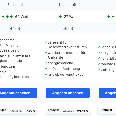
Edelstahl
Kunststoff
60 Watt
27 Watt
47 dB
50 dB
genehme
✓
Leise mit fünf
ftbewegung
✓
Geschwindigkeitsstufen
Schnelle
tloses Design
✓
✓
wählbare Lichtfarbe für
zeitgemä
fach zu nutzen mit
Ambiente
✓
hohe Effi
gkettenschalter
✓
energiesparend
✓
robuste 
rtungsarm
✓
einfache Bedienung
✓
vielseitig
xible
✓
langlebige Konstruktion
satzmöglichkeiten
Angebot ansehen
Angebot ansehen
Angeb
7,99 €
94,76 €
Amazon
Amazon