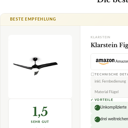
BESTE EMPFEHLUNG
KLARSTEIN
Klarstein Fi
Amazo
TECHNISCHE DET
inkl. Fernbedienung
Material Flügel
✓
VORTEILE
1,5
Unkomplizierte
✓
drei weitreiche
✓
SEHR GUT