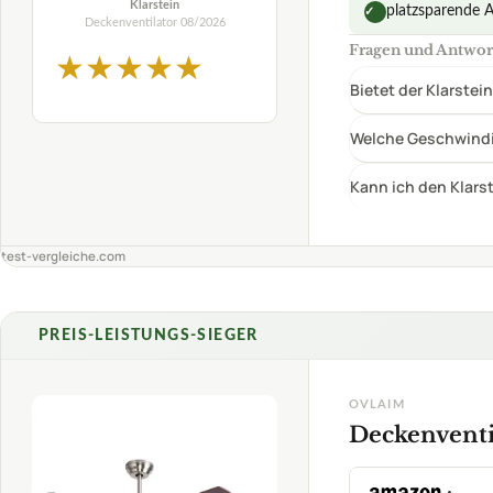
Klarstein
platzsparende 
✓
Deckenventilator
08/2026
Fragen und Antwort
★
★
★
★
★
Bietet der Klarste
Welche Geschwindig
Kann ich den Klars
test-vergleiche.com
PREIS-LEISTUNGS-SIEGER
OVLAIM
Deckenventi