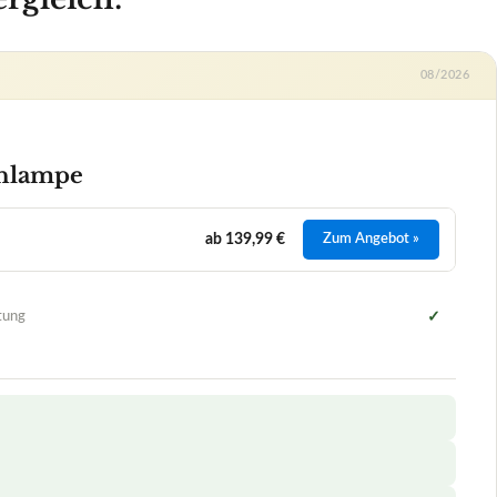
08/2026
enlampe
ab 139,99 €
Zum Angebot »
tung
✓