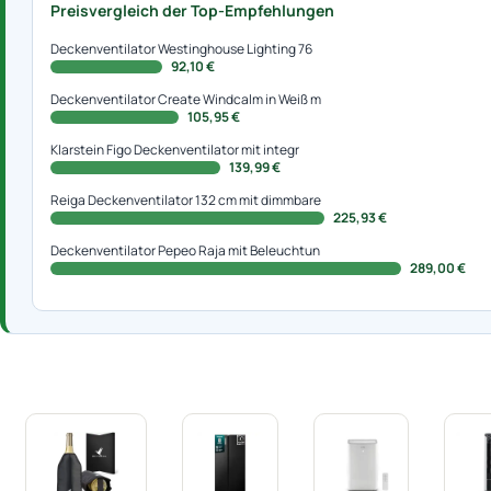
Preisvergleich der Top-Empfehlungen
Deckenventilator Westinghouse Lighting 76
92,10 €
Deckenventilator Create Windcalm in Weiß m
105,95 €
Klarstein Figo Deckenventilator mit integr
139,99 €
Reiga Deckenventilator 132 cm mit dimmbare
225,93 €
Deckenventilator Pepeo Raja mit Beleuchtun
289,00 €