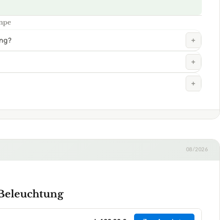
ampe
+
ung?
+
+
08/2026
Beleuchtung