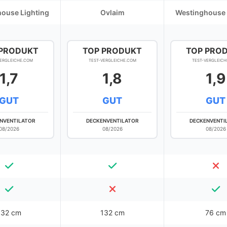
ouse Lighting
Ovlaim
Westinghouse 
 PRODUKT
TOP PRODUKT
TOP PRO
VERGLEICHE.COM
TEST-VERGLEICHE.COM
TEST-VERGLEICH
1,7
1,8
1,9
GUT
GUT
GUT
NVENTILATOR
DECKENVENTILATOR
DECKENVENTI
08/2026
08/2026
08/2026
132 cm
132 cm
76 cm