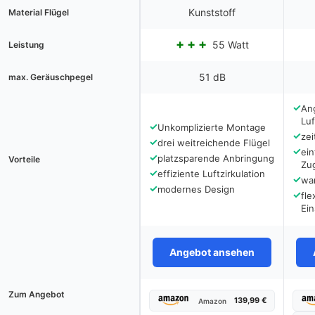
Kunststoff
Material Flügel
55 Watt
Leistung
51 dB
max. Geräuschpegel
✓
An
Lu
✓
Unkomplizierte Montage
✓
zei
✓
drei weitreichende Flügel
✓
ein
✓
platzsparende Anbringung
Vorteile
Zu
✓
effiziente Luftzirkulation
✓
wa
✓
modernes Design
✓
fle
Ein
Angebot ansehen
Zum Angebot
139,99 €
Amazon