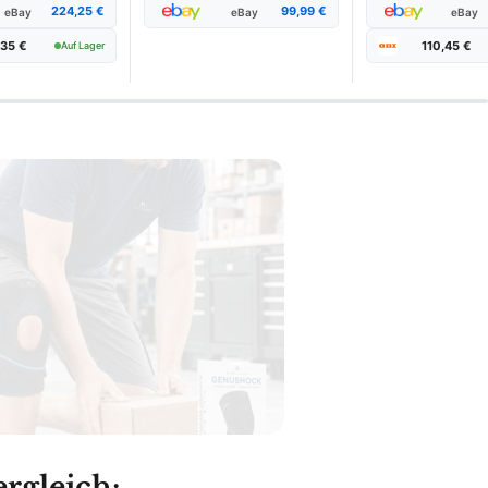
224,25 €
99,99 €
eBay
eBay
eBay
,35 €
110,45 €
Auf Lager
rgleich: