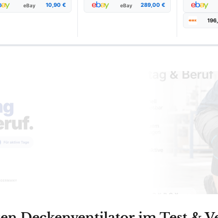
10,90 €
289,00 €
eBay
eBay
196
ten Deckenventilator im Test & Ve