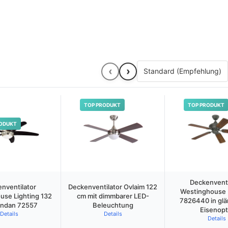
‹
›
TOP PRODUKT
TOP PRODUKT
ODUKT
Deckenventi
nventilator
Deckenventilator Ovlaim 122
Westinghouse 
use Lighting 132
cm mit dimmbarer LED-
7826440 in gl
ndan 72557
Beleuchtung
Eisenopt
Details
Details
Details