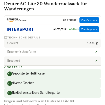
Deuter AC Lite 30 Wanderrucksack für
Wanderungen
ab 120,00 €
Amazon
Zum Angebot »
ab 96,90 €
INTERSPORT
Auf Lager
Zum Angebot »
TECHNISCHE DETAILS
Gewicht
1.440 g
Ergonomisch geformt
✓
Brustgurt
✓
✓
VORTEILE
Gepolsterte Hüftflossen
✓
diverse Taschen
✓
flexibel einstellbare Schultergurte
✓
Fragen und Antworten zu Deuter AC Lite 30