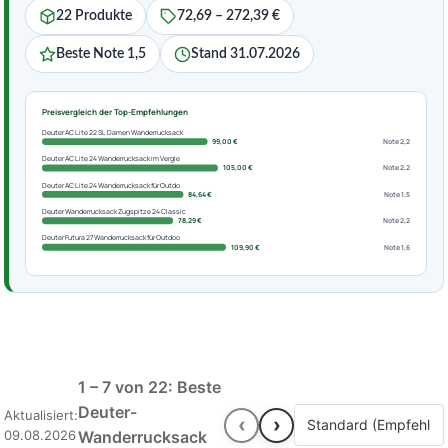
22 Produkte
72,69 – 272,39 €
Beste Note 1,5
Stand 31.07.2026
Preisvergleich der Top-Empfehlungen
Deuter AC Lite 22 SL Damen Wanderrucksack
99,00 €
Note 2,2
Deuter AC Lite 24 Wanderrucksack im Vergle
105,00 €
Note 2,2
Deuter AC Lite 24 Wanderrucksack für Outdo
84,64 €
Note 1,5
Deuter Wanderrucksack Zugspitze 24 Classic
78,29 €
Note 2,2
Deuter Futura 27 Wanderrucksack für Outdoo
109,90 €
Note 1,6
1 – 7 von 22: Beste
Deuter-
Aktualisiert:
‹
›
09.08.2026
Wanderrucksack