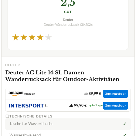
2,5
GUT
Deuter
Deuter-Wanderrucksack
08/2026
★
★
★
★
★
DEUTER
Deuter AC Lite 14 SL Damen
Wanderrucksack für Outdoor-Aktivitäten
ab 89,99 €
Amazon
Zum Angebot »
ab 99,90 €
INTERSPORT
Auf Lager
Zum Angebot »
TECHNISCHE DETAILS
Tasche für Wasserflasche
✓
Wasserabweisend
✓