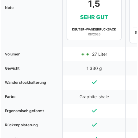
1,5
Note
SEHR GUT
DEUTER-WANDERRUCKSACK
D
08/2026
27 Liter
Volumen
1.330 g
Gewicht
Wanderstockhalterung
Graphite-shale
Farbe
Ergonomisch geformt
Rückenpolsterung