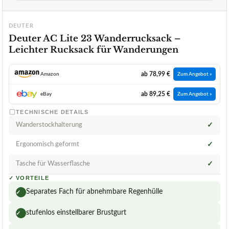
DEUTER
Deuter AC Lite 23 Wanderrucksack –
Leichter Rucksack für Wanderungen
ab 78,99 €
Amazon
Zum Angebot »
ab 89,25 €
eBay
Zum Angebot »
TECHNISCHE DETAILS
Wanderstockhalterung
✓
Ergonomisch geformt
✓
Tasche für Wasserflasche
✓
✓
VORTEILE
Separates Fach für abnehmbare Regenhülle
✓
stufenlos einstellbarer Brustgurt
✓