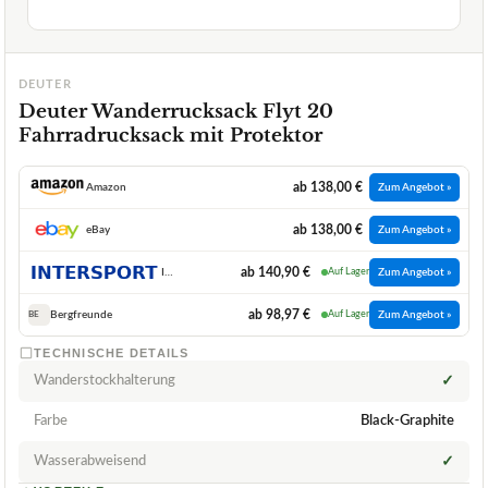
DEUTER
Deuter Wanderrucksack Flyt 20
Fahrradrucksack mit Protektor
ab 138,00 €
Amazon
Zum Angebot »
ab 138,00 €
eBay
Zum Angebot »
ab 140,90 €
INTERSPORT
Auf Lager
Zum Angebot »
ab 98,97 €
Bergfreunde
Auf Lager
Zum Angebot »
BE
TECHNISCHE DETAILS
Wanderstockhalterung
✓
Farbe
Black-Graphite
Wasserabweisend
✓