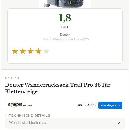
1,8
GUT
Deuter
Deuter-Wanderrucksack
08/2026
★
★
★
★
★
DEUTER
Deuter Wanderrucksack Trail Pro 36 für
Klettersteige
ab 179,99 €
Amazon
Zum Angebot »
TECHNISCHE DETAILS
Wanderstockhalterung
✓