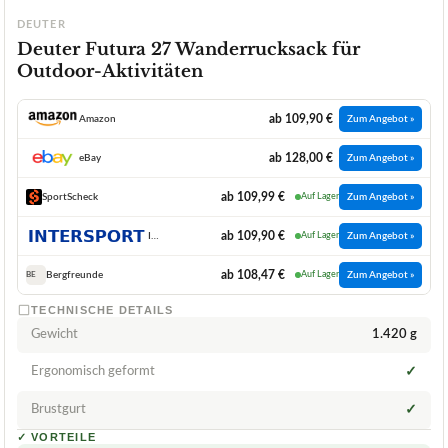
DEUTER
Deuter Futura 27 Wanderrucksack für
Outdoor-Aktivitäten
ab 109,90 €
Amazon
Zum Angebot »
ab 128,00 €
eBay
Zum Angebot »
ab 109,99 €
SportScheck
Auf Lager
Zum Angebot »
ab 109,90 €
INTERSPORT
Auf Lager
Zum Angebot »
ab 108,47 €
Bergfreunde
Auf Lager
Zum Angebot »
BE
TECHNISCHE DETAILS
Gewicht
1.420 g
Ergonomisch geformt
✓
Brustgurt
✓
✓
VORTEILE