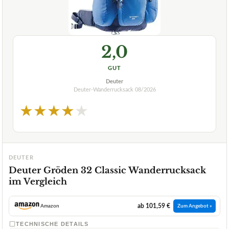
2,0
GUT
Deuter
Deuter-Wanderrucksack
08/2026
★
★
★
★
★
DEUTER
Deuter Gröden 32 Classic Wanderrucksack
im Vergleich
ab 101,59 €
Amazon
Zum Angebot »
TECHNISCHE DETAILS