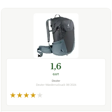
1,6
GUT
Deuter
Deuter-Wanderrucksack
08/2026
★
★
★
★
★