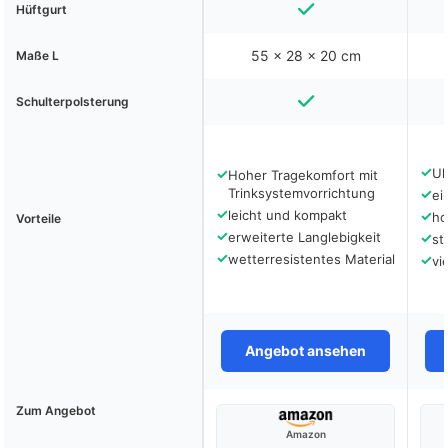
Hüftgurt
‎55 x 28 x 20 cm
Maße L
Schulterpolsterung
✓
✓
Ul
Hoher Tragekomfort mit
Trinksystemvorrichtung
✓
ei
✓
leicht und kompakt
✓
ho
Vorteile
✓
erweiterte Langlebigkeit
✓
st
✓
wetterresistentes Material
✓
vi
Angebot ansehen
Zum Angebot
Amazon