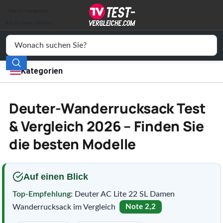
Auto & Motor
Skip to navigation
Drogerie
Skip to main content
Elektronik
Freizeit
Kategorien
Haushalt
Deuter-Wanderrucksack Test
Mode
& Vergleich 2026 – Finden Sie
die besten Modelle
Wohnen
Service
Auf einen Blick
Vergleichssiegel
Top-Empfehlung:
Deuter AC Lite 22 SL Damen
Wanderrucksack im Vergleich
Note 2,2