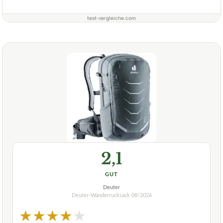
test-vergleiche.com
2,1
GUT
Deuter
Deuter-Wanderrucksack
08/2026
★
★
★
★
★