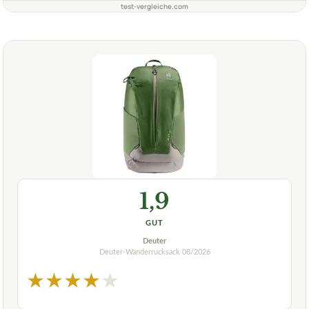
test-vergleiche.com
1,9
GUT
Deuter
Deuter-Wanderrucksack
08/2026
★
★
★
★
★