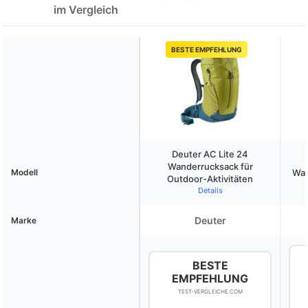
im Vergleich
BESTE EMPFEHLUNG
Deuter AC Lite 24
Wanderrucksack für
Modell
Wan
Outdoor-Aktivitäten
Details
Deuter
Marke
BESTE
EMPFEHLUNG
TEST-VERGLEICHE.COM