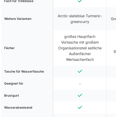
Fach für Trinkblase
Arctic-slateblue Turmeric-
Gre
Weitere Varianten
greencurry
großes Hauptfach
Vortasche mit großem
Organisationsteil seitliche
Fächer
g
Außenfächer
Wertsachenfach
Tasche für Wasserflasche
-
Geeignet für
Brustgurt
Wasserabweisend