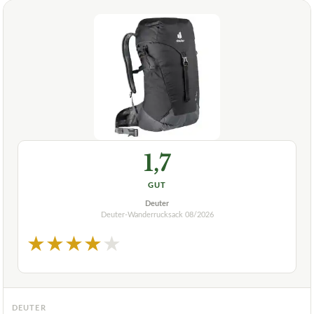
1,7
GUT
Deuter
Deuter-Wanderrucksack
08/2026
★
★
★
★
★
DEUTER