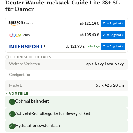
Deuter Wanderrucksack Guide Lite 28+ SL
für Damen
ab 121,14 €
Amazon
Zum Angebot »
ab 105,40 €
eBay
Zum Angebot »
ab 121,90 €
INTERSPORT
Auf Lager
Zum Angebot »
TECHNISCHE DETAILS
Weitere Varianten
Lapis-Navy Lava-Navy
Geeignet für
Maße L
‎55 x 42 x 28 cm
✓
VORTEILE
Optimal balanciert
✓
ActiveFit-Schultergurte für Beweglichkeit
✓
Hydratationssystemfach
✓