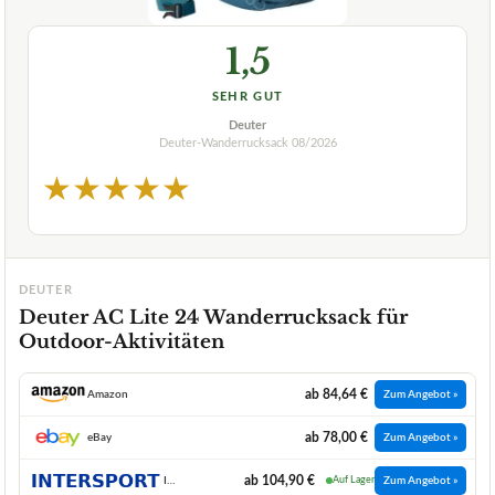
1,5
SEHR GUT
Deuter
Deuter-Wanderrucksack
08/2026
★
★
★
★
★
DEUTER
Deuter AC Lite 24 Wanderrucksack für
Outdoor-Aktivitäten
ab 84,64 €
Amazon
Zum Angebot »
ab 78,00 €
eBay
Zum Angebot »
ab 104,90 €
INTERSPORT
Auf Lager
Zum Angebot »