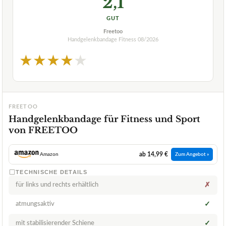
2,1
GUT
Freetoo
Handgelenkbandage Fitness
08/2026
★
★
★
★
★
FREETOO
Handgelenkbandage für Fitness und Sport
von FREETOO
ab 14,99 €
Amazon
Zum Angebot »
TECHNISCHE DETAILS
für links und rechts erhältlich
✗
atmungsaktiv
✓
mit stabilisierender Schiene
✓