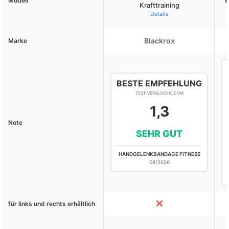
Modell
F
Krafttraining
Details
Blackrox
Marke
BESTE EMPFEHLUNG
TEST-VERGLEICHE.COM
1,3
Note
SEHR GUT
HANDGELENKBANDAGE FITNESS
08/2026
für links und rechts erhältlich