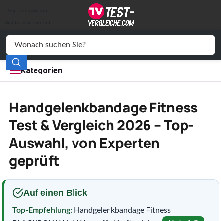
Auto & Motor
Skip to navigation
Drogerie
Skip to main content
Elektronik
Freizeit
Kategorien
Haushalt
Handgelenkbandage Fitness
Mode
Test & Vergleich 2026 – Top-
Auswahl, von Experten
Wohnen
geprüft
Service
Vergleichssiegel
Auf einen Blick
Top-Empfehlung:
Handgelenkbandage Fitness