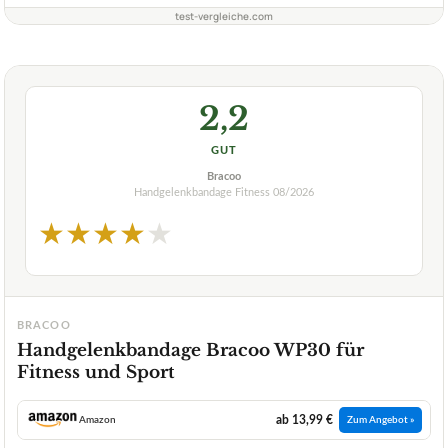
test-vergleiche.com
2,2
GUT
Bracoo
Handgelenkbandage Fitness
08/2026
★
★
★
★
★
BRACOO
Handgelenkbandage Bracoo WP30 für
Fitness und Sport
ab 13,99 €
Amazon
Zum Angebot »