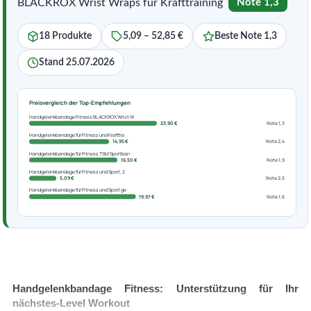
BLACKROX Wrist Wraps für Krafttraining
Note 1,3
18 Produkte
5,09 – 52,85 €
Beste Note 1,3
Stand 25.07.2026
Preisvergleich der Top-Empfehlungen
Handgelenkbandage Fitness BLACKROX Wrist W
23,90 €
Note 1,3
Handgelenkbandage für Fitness und Krafttra
14,95 €
Note 2,4
Handgelenkbandage für Fitness TSM Sportban
16,50 €
Note 1,9
Handgelenkbandage für Fitness und Sport, 2
5,09 €
Note 2,5
Handgelenkbandage für Fitness und Sport ge
19,97 €
Note 1,6
Handgelenkbandage Fitness: Unterstützung für Ihr
nächstes-Level Workout