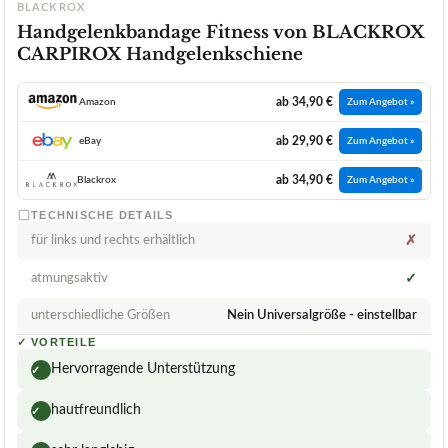
BLACKROX
Handgelenkbandage Fitness von BLACKROX
CARPIROX Handgelenkschiene
ab 34,90 €
Amazon
Zum Angebot »
ab 29,90 €
eBay
Zum Angebot »
ab 34,90 €
Blackrox
Zum Angebot »
TECHNISCHE DETAILS
für links und rechts erhältlich
✗
atmungsaktiv
✓
unterschiedliche Größen
Nein Universalgröße - einstellbar
✓
VORTEILE
Hervorragende Unterstützung
✓
hautfreundlich
✓