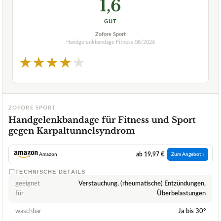
1,6
GUT
Zofore Sport
Handgelenkbandage Fitness
08/2026
★
★
★
★
★
ZOFORE SPORT
Handgelenkbandage für Fitness und Sport
gegen Karpaltunnelsyndrom
ab 19,97 €
Amazon
Zum Angebot »
TECHNISCHE DETAILS
geeignet
Verstauchung, (rheumatische) Entzündungen,
für
Überbelastungen
waschbar
Ja bis 30°