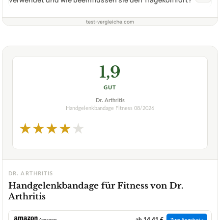
test-vergleiche.com
1,9
GUT
Dr. Arthritis
Handgelenkbandage Fitness
08/2026
★
★
★
★
★
DR. ARTHRITIS
Handgelenkbandage für Fitness von Dr.
Arthritis
ab 14,41 €