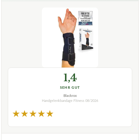
1,4
SEHR GUT
Blackrox
Handgelenkbandage Fitness
08/2026
★
★
★
★
★