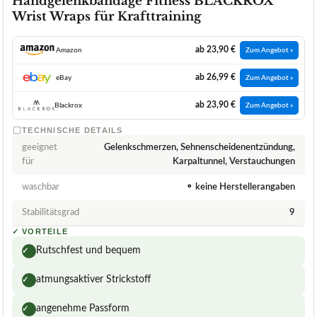
Handgelenkbandage Fitness BLACKROX
Wrist Wraps für Krafttraining
ab 23,90 €
Amazon
Zum Angebot »
ab 26,99 €
eBay
Zum Angebot »
ab 23,90 €
Blackrox
Zum Angebot »
TECHNISCHE DETAILS
geeignet
Gelenkschmerzen, Sehnenscheidenentzündung,
für
Karpaltunnel, Verstauchungen
waschbar
⚬ keine Herstellerangaben
Stabilitätsgrad
9
✓
VORTEILE
Rutschfest und bequem
✓
atmungsaktiver Strickstoff
✓
angenehme Passform
✓