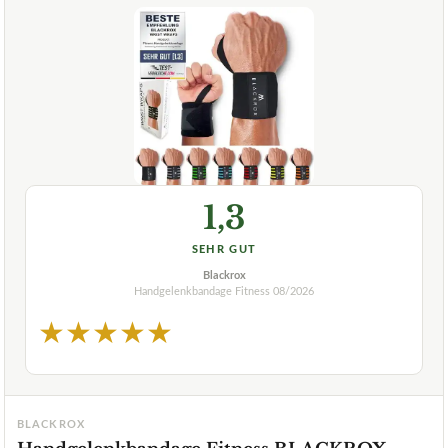
1,3
SEHR GUT
Blackrox
Handgelenkbandage Fitness
08/2026
★
★
★
★
★
BLACKROX