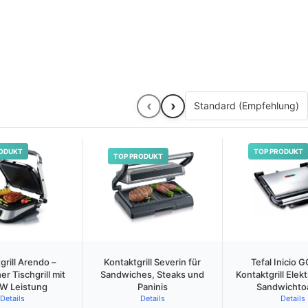
‹
›
ODUKT
TOP PRODUKT
TOP PRODUKT
grill Arendo –
Kontaktgrill Severin für
Tefal Inicio 
er Tischgrill mit
Sandwiches, Steaks und
Kontaktgrill Elekt
 W Leistung
Paninis
Sandwichto
Details
Details
Details