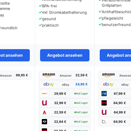
Herausnehmba
tellte
✓
Grillplatten
BPA-frei
gramme
✓
✓
Antihaftbeschi
mit Stromkabelhalterung
lay
✓
✓
pflegeleicht
gesund
✓
✓
benutzerfreundl
praktisch
reundlich
ot ansehen
Angebot ansehen
Angebot an
99,95 €
22,59 €
Amazon
Amazon
Amazo
24,95 €
eBay
eBay
29,99 €
67,99 €
Auf Lager
32,99 €
64,90 €
Auf Lager
22,59 €
64,99 €
Auf Lager
22,64 €
64,90 €
Auf Lager
33,20 €
Auf Lager