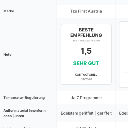
Tzs First Austria
Marke
BESTE
EMPFEHLUNG
TEST-VERGLEICHE.COM
1,5
Note
SEHR GUT
KONTAKTGRILL
08/2026
Ja 7 Programme
Temperatur-Regulierung
Außenmaterial Innenform
Edelstahl geriffelt | geriffelt
Edels
oben | unten