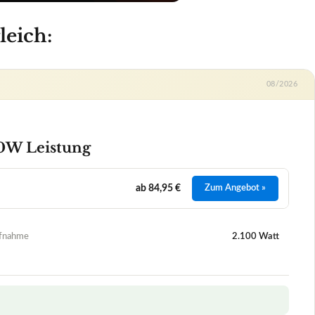
ab 84,95 €
Zum Angebot »
ufnahme
2.100 Watt
 Leistung
+
et werden?
+
den?
+