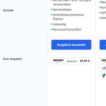
als Kontakt- und Tischgrill
✓
Bes
verwendbar
✓
ko
✓
abnehmbare
Vorteile
✓
eff
✓
antihaftbeschichtete
✓
pl
Platten
✓
vielseitig
✓
benutzerfreundlich
Angebot ansehen
Zum Angebot
84,95 €
Amazon