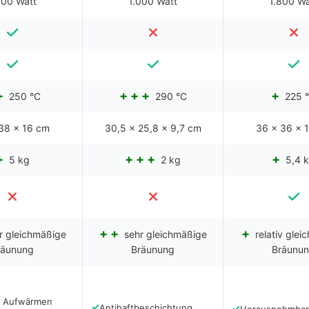
900 Watt
1.000 Watt
1.800 Wa
250 °C
290 °C
225 
38 x 16 cm
30,5 x 25,8 x 9,7 cm
36 x 36 x 
5 kg
2 kg
5,4 
r gleichmäßige
sehr gleichmäßige
relativ glei
räunung
Bräunung
Bräunu
s Aufwärmen
✓
Antihaftbeschichtung
✓