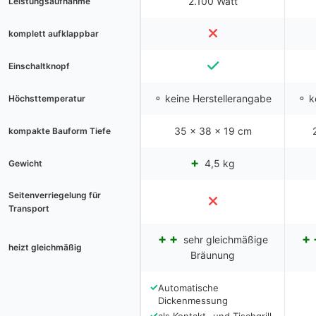
2.100 Watt
Leistungsaufnahme
komplett aufklappbar
Einschaltknopf
⚬ keine Herstellerangabe
⚬ k
Höchsttemperatur
‎35 x 38 x 19 cm
kompakte Bauform Tiefe
4,5 kg
Gewicht
Seitenverriegelung für
Transport
sehr gleichmäßige
heizt gleichmäßig
Bräunung
✓
Automatische
Dickenmessung
✓