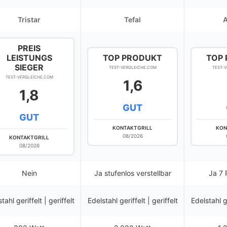
Tristar
Tefal
PREIS
LEISTUNGS
TOP PRODUKT
TOP
SIEGER
TEST-VERGLEICHE.COM
TEST-
TEST-VERGLEICHE.COM
1,6
1,8
GUT
GUT
KONTAKTGRILL
KON
08/2026
KONTAKTGRILL
08/2026
Nein
Ja stufenlos verstellbar
Ja 7
tahl geriffelt | geriffelt
Edelstahl geriffelt | geriffelt
Edelstahl ge