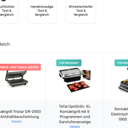
Luftkühler
Handkreissäge
Winkelschleifer
Test &
Test &
Test &
Vergleich
Vergleich
Vergleich
leich
TOP PRODUKT
TOP PR
PREIS-LEISTUNGS-SIEGER
Tefal OptiGrill+ XL
Kontakt
aktgrill Tristar GR-2650
Kontaktgrill mit 9
Elektrisch
 Antihaftbeschichtung
Programmen und
1900
Details
Garstufenanzeige
Details