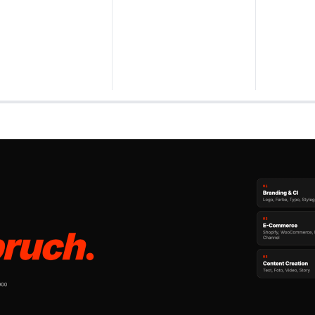
esten Kontaktgrill im Test & Verg
Wählen Sie Ihren Testsieger aus unseren Top-Empfehlungen.
 TZS First Austria digital, Tischgrill mit 2