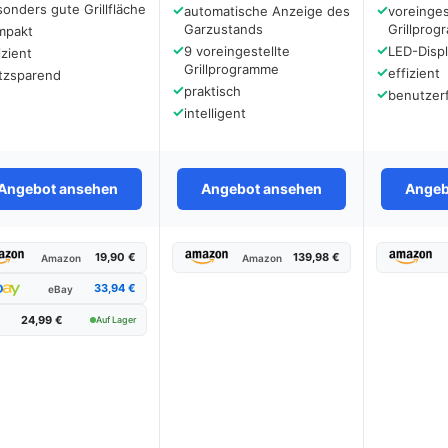
onders gute Grillfläche
✓
✓
automatische Anzeige des
voreinges
Garzustands
Grillpro
mpakt
✓
✓
9 voreingestellte
LED-Disp
izient
Grillprogramme
✓
effizient
atzsparend
✓
praktisch
✓
benutzerf
✓
intelligent
Angebot ansehen
Angebot ansehen
Angeb
19,90 €
139,98 €
Amazon
Amazon
33,94 €
eBay
24,99 €
Auf Lager