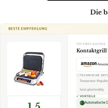
Amazo
TECHNISCHE DET
Temperatur-Regulie
heizt gleichmäßig
✓
VORTEILE
1,5
Automatische 
✓
als Kontakt- un
✓
SEHR GUT
Tzs First Austria
abnehmbare
✓
Kontaktgrill
08/2026
Fragen und Antworte
★
★
★
★
★
Kann der Kontaktgr
Wie kann die Temper
Wie hoch ist die ma