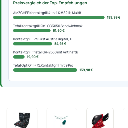
Preisvergleich der Top-Empfehlungen
AMZCHEF Kontaktgrill 4-in-1 &#8211; Multif
199,99 €
Tefal Kontaktgrill 2in1 GC3050 Sandwichmak
81,60 €
Kontaktgrill TZS First Austria digital, Ti
84,95 €
Kontaktgrill Tristar GR-2650 mit Antihaftb
19,90 €
Tefal OptiGrill+ XL Kontaktgrill mit 9 Pro
139,98 €