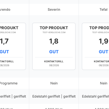
Arendo
Severin
Tefal
 PRODUKT
TOP PRODUKT
TOP PRO
VERGLEICHE.COM
TEST-VERGLEICHE.COM
TEST-VERGLEICH
1,7
1,8
1,9
GUT
GUT
GUT
TAKTGRILL
KONTAKTGRILL
KONTAKTGR
08/2026
08/2026
08/2026
 Programme
Nein
Nein
riffelt | geriffelt
Edelstahl geriffelt | geriffelt
Edelstahl geriffelt