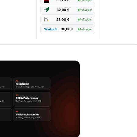
32,99 €
Auf Lager
28,09 €
Auf Lager
36,88 €
Auf Lager
leich:
08/2026
100W Leistung