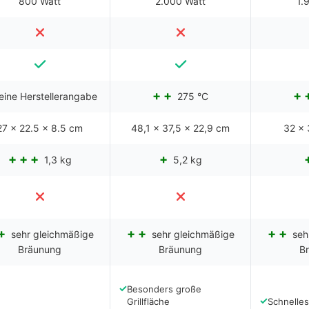
800 Watt
2.000 Watt
1.
eine Herstellerangabe
275 °C
‎27 x 22.5 x 8.5 cm
48,1 x 37,5 x 22,9 cm
32 x 
1,3 kg
5,2 kg
sehr gleichmäßige
sehr gleichmäßige
seh
Bräunung
Bräunung
B
✓
Besonders große
✓
Grillfläche
Schnelle