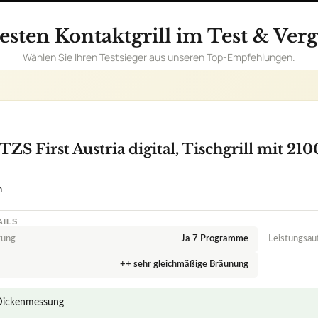
n
AILS
rung
Ja 7 Programme
Leistungsa
++ sehr gleichmäßige Bräunung
Dickenmessung
d Tischgrill verwendbar
n zu Kontaktgrill TZS First Austria digital, Tischgrill mit 2100W
ill TZS First Austria digital auch zum Grillen von Gemüse verwend
atur beim TZS First Austria digitalen Kontaktgrill eingestellt wer
ximale Leistung des Grills?