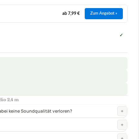
io 2,4 m
+
abei keine Soundqualität verloren?
+
+
+
08/2026