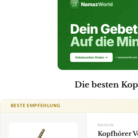
Die besten Kop
BESTE EMPFEHLUNG
RIKSOIN
Kopfhörer V
Amazo
TECHNISCHE DET
Klinke-Typ
Länge
✓
VORTEILE
1,5
TRS-Anschluss
✓
optimal für gr
✓