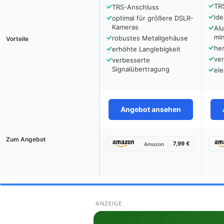
✓
✓
TR
TRS-Anschluss
✓
✓
ide
optimal für größere DSLR-
Kameras
✓
Al
✓
mi
robustes Metallgehäuse
Vorteile
✓
✓
he
erhöhte Langlebigkeit
✓
✓
ver
verbesserte
Signalübertragung
✓
ele
Angebot ansehen
Zum Angebot
7,99 €
Amazon
ANZEIGE