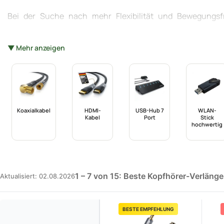
Bei der Suche nach mehr Flexibilität und Bewegung
Verlängerungskabel
herum. Dieses Produkt bietet eine e
ausreicht. Ob für den täglichen Gebrauch, im Homeoffic
▼ Mehr anzeigen
bedeutenden Unterschied machen. Unter den zahl
Verlängerungskabel
durch seine Praktikabilität und weit
Fokus auf Qualitätsmerkmale wie Tonqualität, Materialbe
ermitteln.
Koaxialkabel
HDMI-
USB-Hub 7
WLAN-
Kabel
Port
Stick
hochwertig
1 – 7 von 15: Beste Kopfhörer-Verläng
Aktualisiert: 02.08.2026
BESTE EMPFEHLUNG