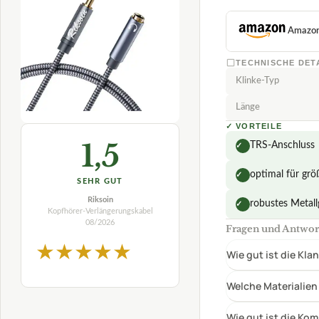
SEHR GUT
Riksoin
robustes Metal
✓
Kopfhörer-Verlängerungskabel
08/2026
Fragen und Antwor
★
★
★
★
★
Wie gut ist die Kl
Welche Materialien
Wie gut ist die Ko
Gibt es besondere 
test-vergleiche.com
PREIS-LEISTUNGS-SIEGER
CSL-COMPUTER