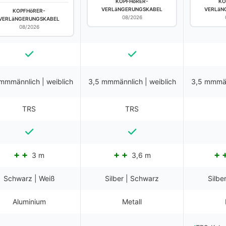
KOPFHöRER-
KO
VERLäNGERUNGSKABEL
VERLäN
KOPFHöRER-
08/2026
VERLäNGERUNGSKABEL
08/2026
mmmännlich | weiblich
3,5 mmmännlich | weiblich
3,5 mmmän
TRS
TRS
3 m
3,6 m
Schwarz | Weiß
Silber | Schwarz
Silbe
Aluminium
Metall