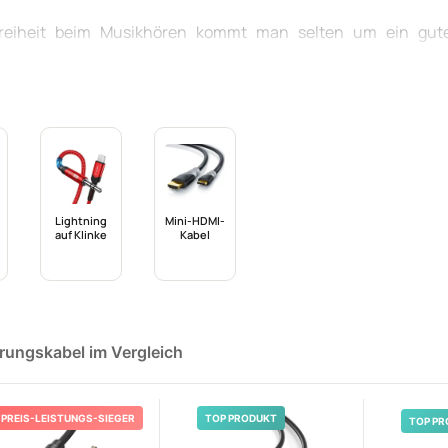
sfreiheit beim Musikhören kommt man selten um ein gu
infache Lösung, wenn die Kabellänge Ihrer
Kopfhörer
oder
e oder für das Heimkino-Erlebnis, der zusätzliche Spielr
reichen verfügbaren Audio-Accessoires hat sich 
reichende Kompatibilität hervorgetan. In unserem Vergleich 
schaffenheit und die Verbindungstechnik, um das beste Prod
Lightning
Mini-HDMI-
auf Klinke
Kabel
erungskabel im Vergleich
PREIS-LEISTUNGS-SIEGER
TOP PRODUKT
TOP PR