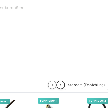
tes
Kopfhörer-
Earbuds
nicht
aum kann einen
das
Kopfhörer-
setzen wir den
ukt für Sie zu
‹
›
TOP PRODUKT
TOP PRODUKT
ODUKT