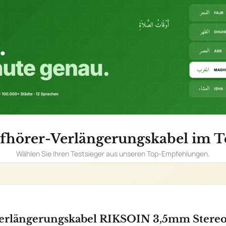
fhörer-Verlängerungskabel im Te
Wählen Sie Ihren Testsieger aus unseren Top-Empfehlungen.
erlängerungskabel RIKSOIN 3,5mm Stereo
n
AILS
TRS
Knickschutz
+ 1,8 m
ößere DSLR-Kameras