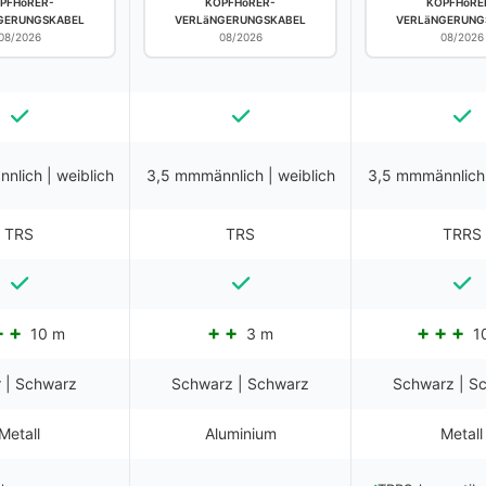
PFHöRER-
KOPFHöRER-
KOPFHöRE
GERUNGSKABEL
VERLäNGERUNGSKABEL
VERLäNGERUNG
08/2026
08/2026
08/2026
nlich | weiblich
3,5 mmmännlich | weiblich
3,5 mmmännlich 
TRS
TRS
TRRS
10 m
3 m
1
r | Schwarz
Schwarz | Schwarz
Schwarz | S
Metall
Aluminium
Metall