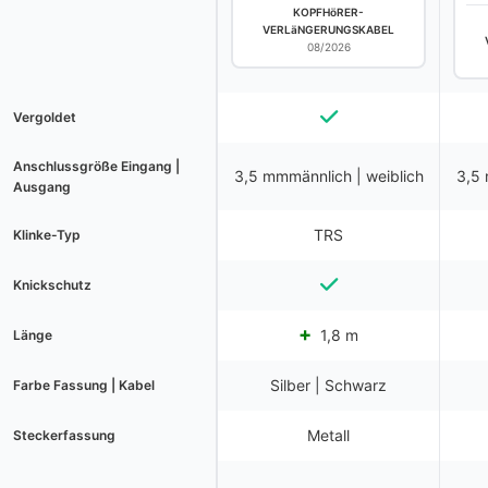
KOPFHöRER-
VERLäNGERUNGSKABEL
08/2026
Vergoldet
Anschlussgröße Eingang |
3,5 mmmännlich | weiblich
3,5 
Ausgang
TRS
Klinke-Typ
Knickschutz
1,8 m
Länge
Silber | Schwarz
Farbe Fassung | Kabel
Metall
Steckerfassung