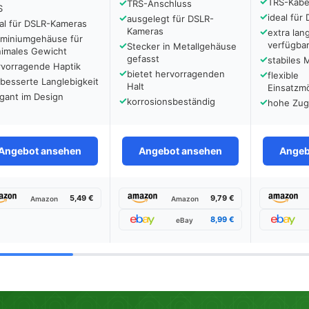
✓
✓
TRS-Kabe
TRS-Anschluss
S
✓
✓
ideal für
ausgelegt für DSLR-
al für DSLR-Kameras
Kameras
✓
extra la
uminiumgehäuse für
✓
verfügba
Stecker in Metallgehäuse
nimales Gewicht
gefasst
✓
stabiles 
rvorragende Haptik
✓
bietet hervorragenden
✓
flexible
besserte Langlebigkeit
Halt
Einsatzmö
gant im Design
✓
korrosionsbeständig
✓
hohe Zugf
Angebot ansehen
Angebot ansehen
Angeb
5,49 €
9,79 €
Amazon
Amazon
8,99 €
eBay