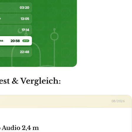
st & Vergleich:
08/2026
 Audio 2,4 m
ab 7,99 €
Zum Angebot »
✓