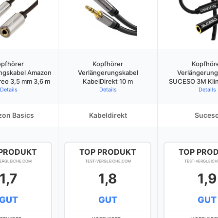
pfhörer
Kopfhörer
Kopfhör
ngskabel Amazon
Verlängerungskabel
Verlängerung
reo 3,5 mm 3,6 m
KabelDirekt 10 m
SUCESO 3M Klin
Details
Details
Details
on Basics
Kabeldirekt
Suces
 PRODUKT
TOP PRODUKT
TOP PRO
VERGLEICHE.COM
TEST-VERGLEICHE.COM
TEST-VERGLEICH
1,7
1,8
1,9
GUT
GUT
GUT