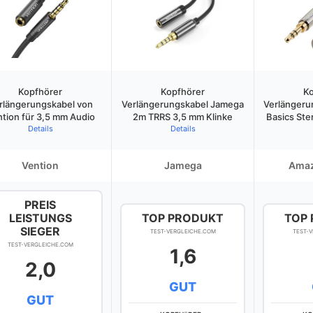
Kopfhörer
Kopfhörer
Ko
rlängerungskabel von
Verlängerungskabel Jamega
Verlängeru
tion für 3,5 mm Audio
2m TRRS 3,5 mm Klinke
Basics Ste
Details
Details
Vention
Jamega
Amaz
PREIS
LEISTUNGS
TOP PRODUKT
TOP
SIEGER
TEST-VERGLEICHE.COM
TEST-
TEST-VERGLEICHE.COM
1,6
2,0
GUT
GUT