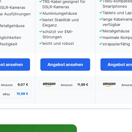
✓
l
✓
TRRS-kompatibe
TRS-Kabel geeignet für
Smartphones
DSLR-Kameras
 DSLR-Kameras
✓
✓
Tablets und La
Aluminiumgehäuse
nge Ausführungen
✓
r
✓
lange Kabelvari
bietet Stabilität und
verfügbar
Eleganz
Metallgehäuse
✓
✓
Metallgehäuse
schützt vor EMI-
Störungen
✓
glichkeiten
maximale Kompat
✓
leicht und robust
✓
estigkeit
strapazierfähig
ot ansehen
Angebot ansehen
Angebot an
9,07 €
11,89 €
Amazon
Amazon
Amazo
15,99 €
eBay