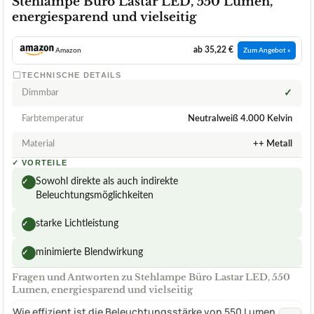
Stehlampe Büro Lastar LED, 550 Lumen,
energiesparend und vielseitig
ab 35,22 €
Amazon
Zum Angebot »
TECHNISCHE DETAILS
Dimmbar
✓
Farbtemperatur
Neutralweiß 4.000 Kelvin
Material
++ Metall
✓
VORTEILE
Sowohl direkte als auch indirekte
✓
Beleuchtungsmöglichkeiten
starke Lichtleistung
✓
minimierte Blendwirkung
✓
Fragen und Antworten zu Stehlampe Büro Lastar LED, 550
Lumen, energiesparend und vielseitig
Wie effizient ist die Beleuchtungsstärke von 550 Lumen