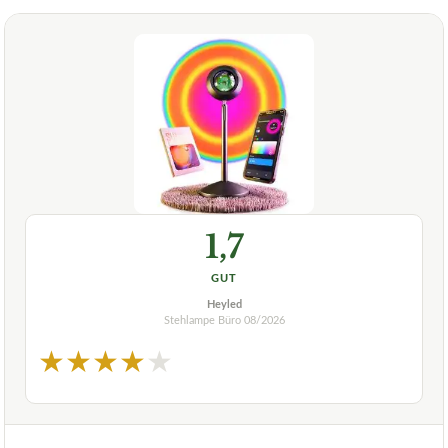
1,7
GUT
Heyled
Stehlampe Büro
08/2026
★
★
★
★
★