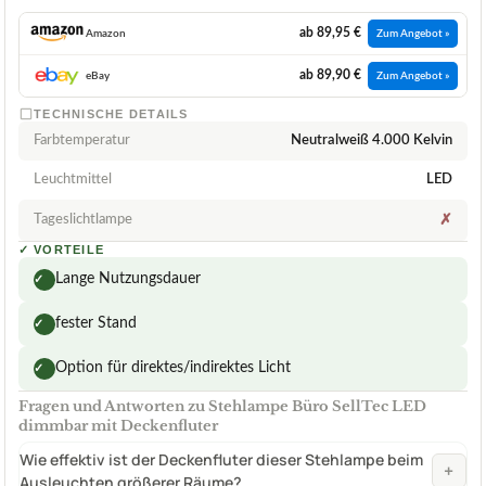
ab 89,95 €
Amazon
Zum Angebot »
ab 89,90 €
eBay
Zum Angebot »
TECHNISCHE DETAILS
Farbtemperatur
Neutralweiß 4.000 Kelvin
Leuchtmittel
LED
Tageslichtlampe
✗
✓
VORTEILE
Lange Nutzungsdauer
✓
fester Stand
✓
Option für direktes/indirektes Licht
✓
Fragen und Antworten zu Stehlampe Büro SellTec LED
dimmbar mit Deckenfluter
Wie effektiv ist der Deckenfluter dieser Stehlampe beim
+
Ausleuchten größerer Räume?