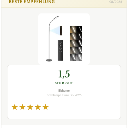
BESTE EMPFEHLUNG
08/2026
1,5
SEHR GUT
Bbhome
Stehlampe Büro
08/2026
★
★
★
★
★