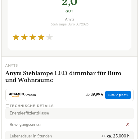
2,0
GUT
Anyts
Stehlampe Büro
08/2026
★
★
★
★
★
ANYTS
Anyts Stehlampe LED dimmbar für Büro
und Wohnräume
ab 39,99 €
Amazon
Zum Angebot »
TECHNISCHE DETAILS
Energieeffizienzklasse
Bewegungssensor
✗
Lebensdauer in Stunden
++ ca. 25.000 h