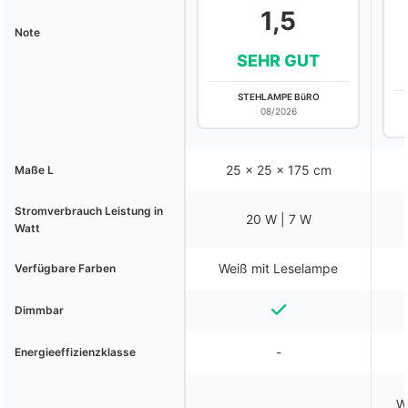
1,5
Note
SEHR GUT
STEHLAMPE BüRO
08/2026
‎25 x 25 x 175 cm
Maße L
Stromverbrauch Leistung in
20 W | 7 W
Watt
Weiß mit Leselampe
Verfügbare Farben
Dimmbar
-
Energieeffizienzklasse
W