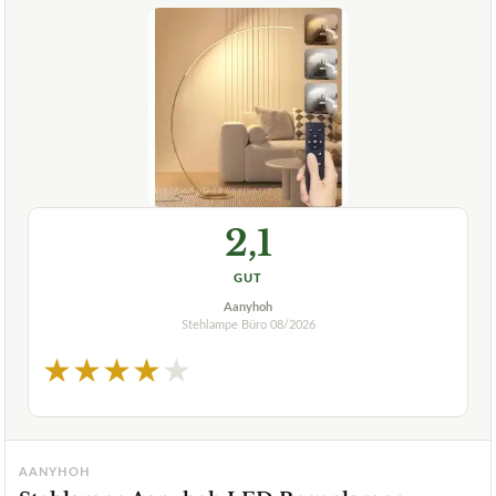
2,1
GUT
Aanyhoh
Stehlampe Büro
08/2026
★
★
★
★
★
AANYHOH