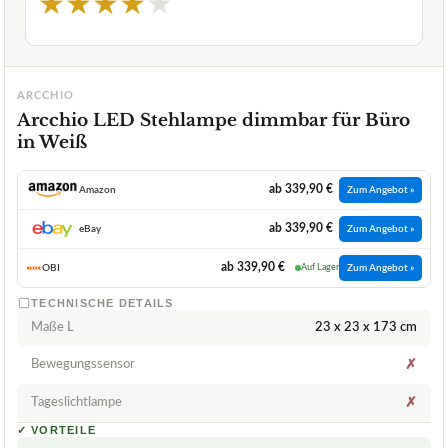
★
★
★
★
★
ARCCHIO
Arcchio LED Stehlampe dimmbar für Büro
in Weiß
ab 339,90 €
Amazon
Zum Angebot »
ab 339,90 €
eBay
Zum Angebot »
ab 339,90 €
OBI
Auf Lager
Zum Angebot »
TECHNISCHE DETAILS
Maße L
‎23 x 23 x 173 cm
Bewegungssensor
✗
Tageslichtlampe
✗
✓
VORTEILE