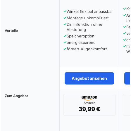
✓
Ko
✓
Winkel flexibel anpassbar
✓
Au
✓
Montage unkompliziert
Li
✓
Dimmfunktion ohne
✓
Fe
Abstufung
Vorteile
✓
ve
✓
Speicheroption
✓
er
✓
energiesparend
✓
mi
✓
fördert Augenkomfort
Wä
Angebot ansehen
Zum Angebot
Amazon
39,99 €