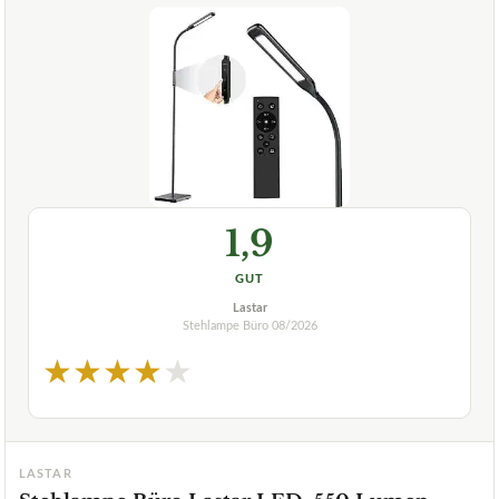
1,9
GUT
Lastar
Stehlampe Büro
08/2026
★
★
★
★
★
LASTAR