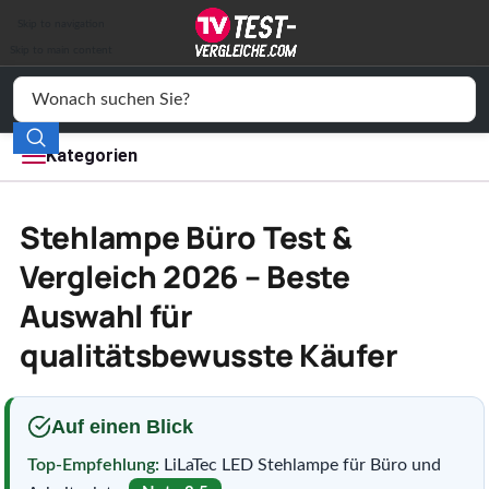
Auto & Motor
Skip to navigation
Drogerie
Skip to main content
Elektronik
Freizeit
Kategorien
Haushalt
Stehlampe Büro Test &
Mode
Vergleich 2026 – Beste
Auswahl für
Wohnen
qualitätsbewusste Käufer
Service
Vergleichssiegel
Auf einen Blick
Top-Empfehlung:
LiLaTec LED Stehlampe für Büro und