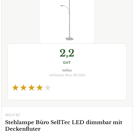
2,2
GUT
Selltec
Stehlampe Büro
08/2026
★
★
★
★
★
SELLTEC
Stehlampe Büro SellTec LED dimmbar mit
Deckenfluter