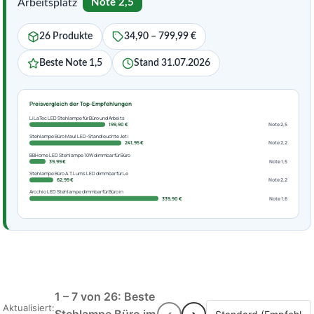
Arbeitsplatz
Note 2,5
26 Produkte
34,90 – 799,99 €
Beste Note 1,5
Stand 31.07.2026
Preisvergleich der Top-Empfehlungen
LiLaTec LED Stehlampe für Büro und Arbeits
199,90 €
Note 2,5
Stehlampe Büro Maul LED-Standleuchte Jet i
241,95 €
Note 2,2
BBHome LED Stehlampe 10W dimmbar für Büro
39,99 €
Note 1,5
Stehlampe Büro A.T.Lums LED dimmbar für Le
62,99 €
Note 2,2
Arcchio LED Stehlampe dimmbar für Büro in
339,90 €
Note 1,6
1 – 7 von 26: Beste
Aktualisiert: