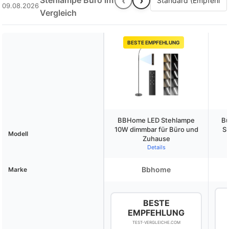
‹
›
Stehlampe Büro im
09.08.2026
Vergleich
BESTE EMPFEHLUNG
BBHome LED Stehlampe
Bü
10W dimmbar für Büro und
S
Modell
Zuhause
Details
Bbhome
Marke
BESTE
EMPFEHLUNG
TEST-VERGLEICHE.COM