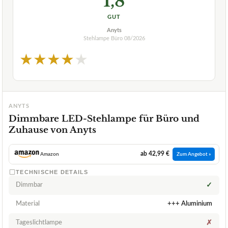
1,8
GUT
Anyts
Stehlampe Büro
08/2026
★
★
★
★
★
ANYTS
Dimmbare LED-Stehlampe für Büro und
Zuhause von Anyts
ab 42,99 €
Amazon
Zum Angebot »
TECHNISCHE DETAILS
Dimmbar
✓
Material
+++ Aluminium
Tageslichtlampe
✗