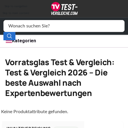
Auto & Motor
Skip to navigation
Drogerie
Skip to main content
Elektronik
Freizeit
Kategorien
Haushalt
Vorratsglas Test & Vergleich:
Mode
Test & Vergleich 2026 – Die
beste Auswahl nach
Wohnen
Expertenbewertungen
Service
Vergleichssiegel
Keine Produktattribute gefunden.