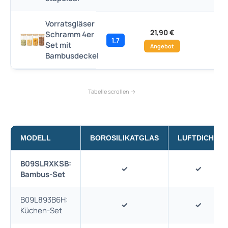
Vorratsgläser
21,90 €
Schramm 4er
1.7
–
Set mit
Angebot
Bambusdeckel
MODELL
BOROSILIKATGLAS
LUFTDICHT
B09SLRXKSB:
✓
✓
Bambus-Set
B09L893B6H:
✓
✓
Küchen-Set