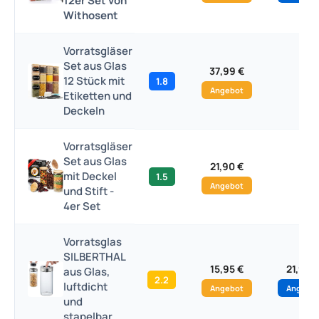
12er Set von
Withosent
Vorratsgläser
Set aus Glas
37,99 €
12 Stück mit
1.8
–
Angebot
Etiketten und
Deckeln
Vorratsgläser
Set aus Glas
21,90 €
mit Deckel
1.5
–
Angebot
und Stift -
4er Set
Vorratsglas
SILBERTHAL
15,95 €
21,95 
aus Glas,
2.2
luftdicht
Angebot
Angebo
und
stapelbar