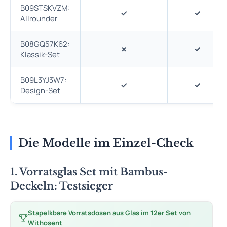
B09STSKVZM:
✓
✓
Allrounder
B08GQ57K62:
✗
✓
Klassik-Set
B09L3YJ3W7:
✓
✓
Design-Set
Die Modelle im Einzel-Check
1. Vorratsglas Set mit Bambus-
Deckeln: Testsieger
Stapelkbare Vorratsdosen aus Glas im 12er Set von
Withosent