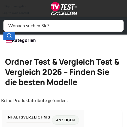
Auto & Motor
Skip to navigation
Drogerie
Skip to main content
Elektronik
Freizeit
Kategorien
Haushalt
Ordner Test & Vergleich Test &
Mode
Vergleich 2026 – Finden Sie
die besten Modelle
Wohnen
Service
Keine Produktattribute gefunden.
Vergleichssiegel
INHALTSVERZEICHNIS
ANZEIGEN