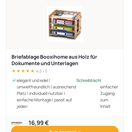
Briefablage Booxihome aus Holz für
Dokumente und Unterlagen
★★★★★
4,5 / 5
elegant und edel |
Schreibtisch
|
umweltfreundlich | ausreichend
einfacher
Platz | individuell nutzbar |
Zugang
einfache Montage | passt auf
zum
jeden
Inhalt
16,99 €
Zum Angebot →