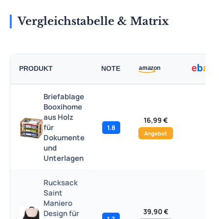
Vergleichstabelle & Matrix
PRODUKT
NOTE
Briefablage
Booxihome
aus Holz
16,99 €
für
1.8
–
Angebot
Dokumente
und
Unterlagen
Rucksack
Saint
Maniero
39,90 €
Design für