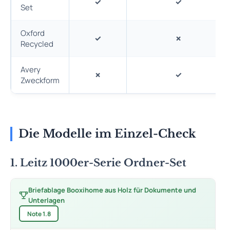
✓
✓
Set
Oxford
✓
✗
Recycled
Avery
✗
✓
Zweckform
Die Modelle im Einzel-Check
1. Leitz 1000er-Serie Ordner-Set
Briefablage Booxihome aus Holz für Dokumente und
Unterlagen
Note 1.8