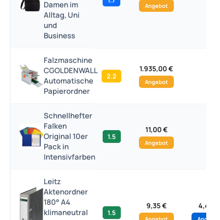
1.7
–
Damen im
Angebot
Alltag, Uni
und
Business
Falzmaschine
1.935,00 €
CGOLDENWALL
2.2
–
Automatische
Angebot
Papierordner
Schnellhefter
Falken
11,00 €
Original 10er
1.5
–
Angebot
Pack in
Intensivfarben
Leitz
Aktenordner
180° A4
9,35 €
4,49 €
klimaneutral
1.5
Angebot
Angebo