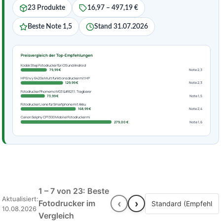
23 Produkte
16,97 – 497,19 €
Beste Note 1,5
Stand 31.07.2026
Preisvergleich der Top-Empfehlungen
Kodak Step Fotodrucker für iOS und Android
79,99 €
Note 2,3
HP Envy 6420e Multifunktionsdrucker mit HP
129,99 €
Note 2,3
Fotodrucker Phomemo M03 &#8211; Tragbarer
73,99 €
Note 1,5
Fotodrucker Liene für Smartphone mit Akku
168,99 €
Note 2,4
Canon Selphy CP1300 Mobiler Fotodrucker mi
279,00 €
Note 1,6
1 – 7 von 23: Beste
Aktualisiert:
‹
›
Fotodrucker im
10.08.2026
Vergleich