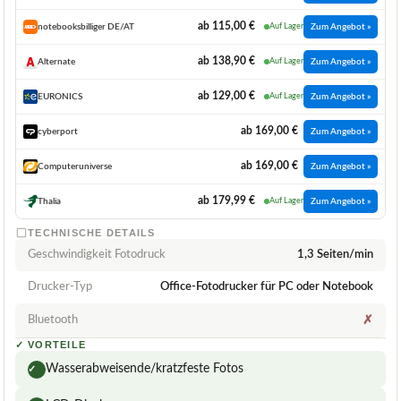
ab 115,00 €
notebooksbilliger DE/AT
Auf Lager
Zum Angebot »
ab 138,90 €
Alternate
Auf Lager
Zum Angebot »
ab 129,00 €
EURONICS
Auf Lager
Zum Angebot »
ab 169,00 €
cyberport
Zum Angebot »
ab 169,00 €
Computeruniverse
Zum Angebot »
ab 179,99 €
Thalia
Auf Lager
Zum Angebot »
TECHNISCHE DETAILS
Geschwindigkeit Fotodruck
1,3 Seiten/min
Drucker-Typ
Office-Fotodrucker für PC oder Notebook
Bluetooth
✗
✓
VORTEILE
Wasserabweisende/kratzfeste Fotos
✓