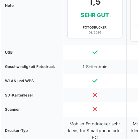
1,5
Note
SEHR GUT
FOTODRUCKER
08/2026
USB
1 Seiten/min
Geschwindigkeit Fotodruck
WLAN und WPS
SD-Kartenleser
Scanner
Mobiler Fotodrucker sehr
Mo
klein, für Smartphone oder
kle
Drucker-Typ
PC