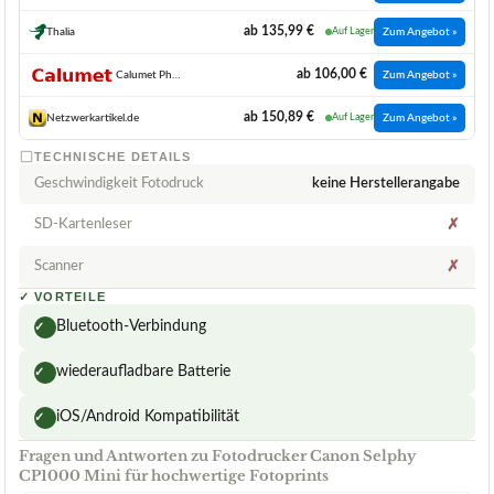
ab 135,99 €
Thalia
Auf Lager
Zum Angebot »
ab 106,00 €
Calumet Photo Video GmbH
Zum Angebot »
ab 150,89 €
Netzwerkartikel.de
Auf Lager
Zum Angebot »
TECHNISCHE DETAILS
Geschwindigkeit Fotodruck
keine Herstellerangabe
SD-Kartenleser
✗
Scanner
✗
✓
VORTEILE
Bluetooth-Verbindung
✓
wiederaufladbare Batterie
✓
iOS/Android Kompatibilität
✓
Fragen und Antworten zu Fotodrucker Canon Selphy
CP1000 Mini für hochwertige Fotoprints