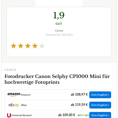
1,9
GUT
Canon
Fotodrucker
08/2026
★
★
★
★
★
CANON
Fotodrucker Canon Selphy CP1000 Mini für
hochwertige Fotoprints
ab 108,97 €
Amazon
Zum Angebot »
ab 119,59 €
eBay
Zum Angebot »
ab 109,00 €
Universal Versand
Auf Lager
Zum Angebot »