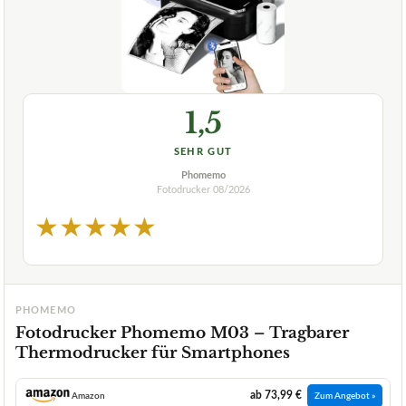
1,5
SEHR GUT
Phomemo
Fotodrucker
08/2026
★
★
★
★
★
PHOMEMO
Fotodrucker Phomemo M03 – Tragbarer
Thermodrucker für Smartphones
ab 73,99 €
Amazon
Zum Angebot »