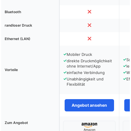
Bluetooth
randloser Druck
Ethernet (LAN)
✓
Mobiler Druck
✓
Sc
✓
direkte Druckmöglichkeit
✓
ohne Internet/App
le
Vorteile
✓
✓
einfache Verbindung
Wi
✓
✓
Unabhängigkeit und
Ef
Flexibilität
Angebot ansehen
Zum Angebot
Amazon