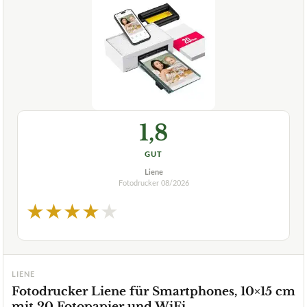
1,8
GUT
Liene
Fotodrucker
08/2026
★
★
★
★
★
LIENE
Fotodrucker Liene für Smartphones, 10×15 cm
mit 20 Fotopapier und WiFi