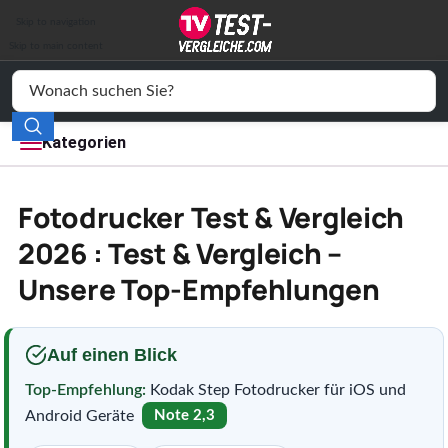
Auto & Motor
Skip to navigation
Drogerie
Skip to main content
Elektronik
Freizeit
Kategorien
Haushalt
Fotodrucker Test & Vergleich
Mode
2026 : Test & Vergleich –
Unsere Top-Empfehlungen
Wohnen
Service
Auf einen Blick
Vergleichssiegel
Top-Empfehlung:
Kodak Step Fotodrucker für iOS und
Android Geräte
Note 2,3