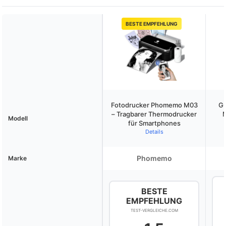
BESTE EMPFEHLUNG
Fotodrucker Phomemo M03
Gu
– Tragbarer Thermodrucker
M
Modell
für Smartphones
Details
Phomemo
Marke
BESTE
EMPFEHLUNG
TEST-VERGLEICHE.COM