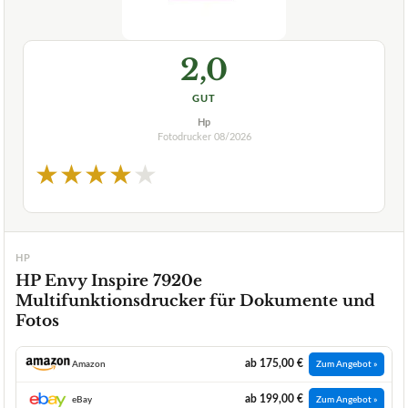
2,0
GUT
Hp
Fotodrucker
08/2026
★
★
★
★
★
HP
HP Envy Inspire 7920e
Multifunktionsdrucker für Dokumente und
Fotos
ab 175,00 €
Amazon
Zum Angebot »
ab 199,00 €
eBay
Zum Angebot »