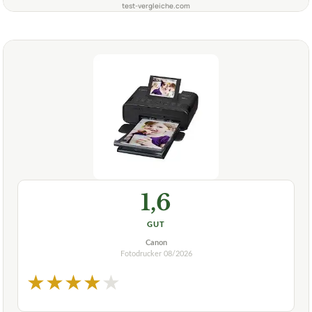
test-vergleiche.com
1,6
GUT
Canon
Fotodrucker
08/2026
★
★
★
★
★