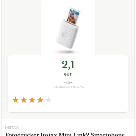
2,1
GUT
Instax
Fotodrucker
08/2026
★
★
★
★
★
INSTAX
Fotodrucker Instax Mini Link2 Smartphone