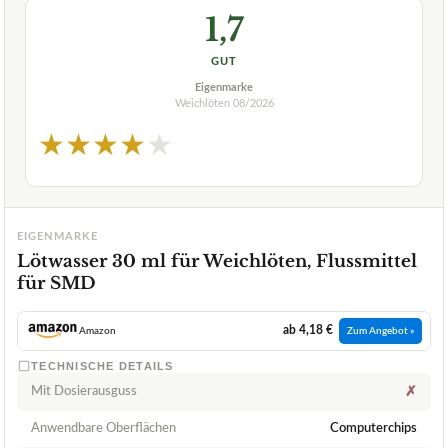
1,7
GUT
Eigenmarke
Weichlöten
08/2026
★
★
★
★
★
EIGENMARKE
Lötwasser 30 ml für Weichlöten, Flussmittel
für SMD
ab 4,18 €
Amazon
Zum Angebot »
TECHNISCHE DETAILS
Mit Dosierausguss
✗
Anwendbare Oberflächen
Computerchips