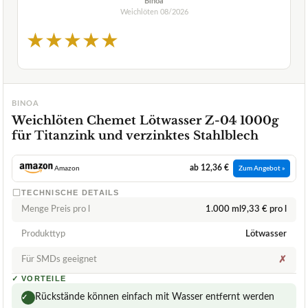
Binoa
Weichlöten
08/2026
★
★
★
★
★
BINOA
Weichlöten Chemet Lötwasser Z-04 1000g
für Titanzink und verzinktes Stahlblech
ab 12,36 €
Amazon
Zum Angebot »
TECHNISCHE DETAILS
Menge Preis pro l
1.000 ml9,33 € pro l
Produkttyp
Lötwasser
Für SMDs geeignet
✗
✓
VORTEILE
Rückstände können einfach mit Wasser entfernt werden
✓