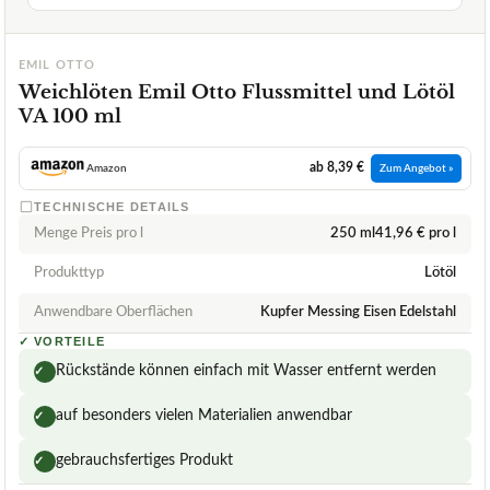
EMIL OTTO
Weichlöten Emil Otto Flussmittel und Lötöl
VA 100 ml
ab 8,39 €
Amazon
Zum Angebot »
TECHNISCHE DETAILS
Menge Preis pro l
250 ml41,96 € pro l
Produkttyp
Lötöl
Anwendbare Oberflächen
Kupfer Messing Eisen Edelstahl
✓
VORTEILE
Rückstände können einfach mit Wasser entfernt werden
✓
auf besonders vielen Materialien anwendbar
✓
gebrauchsfertiges Produkt
✓