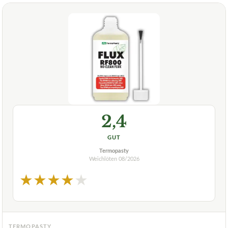
2,4
GUT
Termopasty
Weichlöten
08/2026
★
★
★
★
★
TERMOPASTY