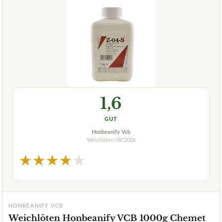
1,6
GUT
Honbeanify Vcb
Weichlöten
08/2026
★
★
★
★
★
HONBEANIFY VCB
Weichlöten Honbeanify VCB 1000g Chemet