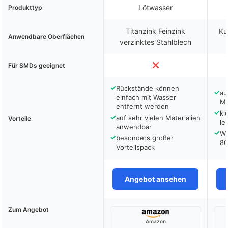
Lötwasser
Produkttyp
Titanzink Feinzink
Ku
Anwendbare Oberflächen
verzinktes Stahlblech
Für SMDs geeignet
✓
Rückstände können
✓
au
einfach mit Wasser
Ma
entfernt werden
✓
kl
✓
auf sehr vielen Materialien
Vorteile
le
anwendbar
✓
Wi
✓
besonders großer
80
Vorteilspack
Angebot ansehen
Zum Angebot
Amazon