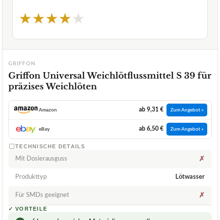
★
★
★
★
★
GRIFFON
Griffon Universal Weichlötflussmittel S 39 für
präzises Weichlöten
ab 9,31 €
Amazon
Zum Angebot »
ab 6,50 €
eBay
Zum Angebot »
TECHNISCHE DETAILS
Mit Dosierausguss
✗
Produkttyp
Lötwasser
Für SMDs geeignet
✗
✓
VORTEILE