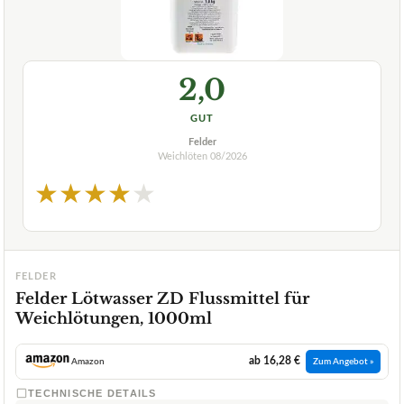
2,0
GUT
Felder
Weichlöten
08/2026
★
★
★
★
★
FELDER
Felder Lötwasser ZD Flussmittel für
Weichlötungen, 1000ml
ab 16,28 €
Amazon
Zum Angebot »
TECHNISCHE DETAILS