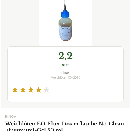
2,2
GUT
Binoa
Weichlöten
08/2026
★
★
★
★
★
BINOA
Weichlöten EO-Flux-Dosierflasche No-Clean
Flussmittel-Gel 50 ml