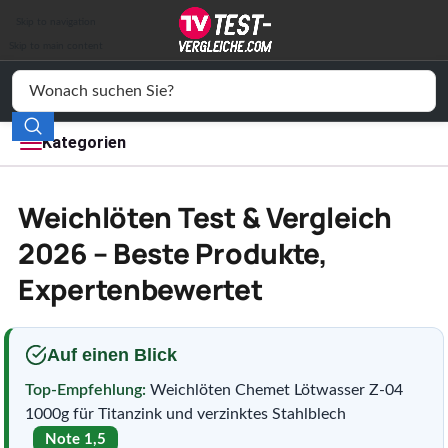
Auto & Motor
Skip to navigation
Drogerie
Skip to main content
Elektronik
Freizeit
Kategorien
Haushalt
Weichlöten Test & Vergleich
Mode
2026 – Beste Produkte,
Expertenbewertet
Wohnen
Service
Auf einen Blick
Vergleichssiegel
Top-Empfehlung:
Weichlöten Chemet Lötwasser Z-04
1000g für Titanzink und verzinktes Stahlblech
Note 1,5