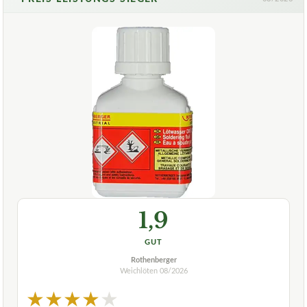
1,9
GUT
Rothenberger
Weichlöten
08/2026
★
★
★
★
★