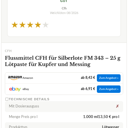
GUT
Cfh
Weichlöten
08/2026
★
★
★
★
★
CFH
Flussmittel CFH für Silberlote FM 343 – 25 g
Lötpaste für Kupfer und Messing
ab 8,43 €
Amazon
Zum Angebot »
ab 6,91 €
eBay
Zum Angebot »
TECHNISCHE DETAILS
Mit Dosierausguss
✗
Menge Preis pro l
1.000 ml13,50 € pro l
Produkttyp
Lötwasser