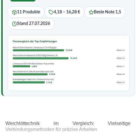
11 Produkte
4,18 – 16,28 €
Beste Note 1,5
Stand 27.07.2026
Preisvergleich der Top-Empfehlungen
Weichlöten Chemet Lötwasser Z-04 1000g für
12,36 €
Note 1,5
Weichlöten Honbeanify VCB 1000g Chemet Löt
13,44 €
Note 1,6
Lötwasser 30 ml für Weichlöten, Flussmitte
4,18 €
Note 1,7
Weichlöten Emil Otto Flussmittel und Lötöl
8,39 €
Note 1,8
Rothenberger Industrial Lötwasser 24 ml fü
7,74 €
Note 1,9
Weichlöttechnik im Vergleich: Vielseitige
Verbindungsmethoden für präzise Arbeiten