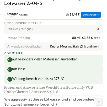
Lötwasser Z-04-S
ab 13,44 €
Amazon
Zum Angebot »
TECHNISCHE DETAILS
Mit Dosierausguss
✗
Menge Preis pro l
80 ml163,63 € pro l
Anwendbare Oberflächen
Kupfer Messing Stahl Zink und mehr
✓
VORTEILE
auf besonders vielen Materialien anwendbar
✓
mit Pinsel
✓
Wirkungsbereich von bis zu 375 °C
✓
Fragen und Antworten zu Weichlöten Honbeanify VCB
1000g Chemet Lötwasser Z-04-S
Wie aggressiv ist dieses Lötwasser und sind besondere
+
Schutzmaßnahmen erforderlich?