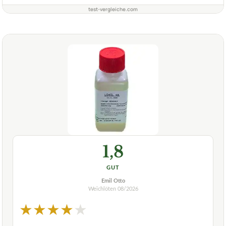
test-vergleiche.com
1,8
GUT
Emil Otto
Weichlöten
08/2026
★
★
★
★
★