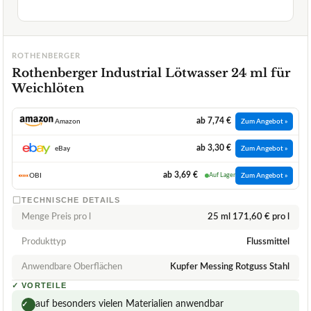
ROTHENBERGER
Rothenberger Industrial Lötwasser 24 ml für
Weichlöten
ab 7,74 €
Amazon
Zum Angebot »
ab 3,30 €
eBay
Zum Angebot »
ab 3,69 €
OBI
Auf Lager
Zum Angebot »
TECHNISCHE DETAILS
Menge Preis pro l
25 ml 171,60 € pro l
Produkttyp
Flussmittel
Anwendbare Oberflächen
Kupfer Messing Rotguss Stahl
✓
VORTEILE
auf besonders vielen Materialien anwendbar
✓