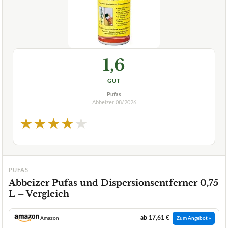
1,6
GUT
Pufas
Abbeizer
08/2026
★
★
★
★
★
PUFAS
Abbeizer Pufas und Dispersionsentferner 0,75
L – Vergleich
ab 17,61 €
Amazon
Zum Angebot »