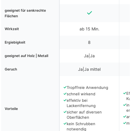
geeignet für senkrechte
Flächen
ab 15 Min.
Wirkzeit
8
Ergiebigkeit
Ja|Ja
geeignet auf Holz | Metall
Ja|Ja mittel
Geruch
✓
Tropffreie Anwendung
✓
✓
Ef
schnell wirkend
Ku
✓
effektiv bei
✓
in
Lackentfernung
Vorteile
er
✓
sicher auf diversen
✓
an
Oberflächen
✓
✓
mi
kein Schrubben
notwendig