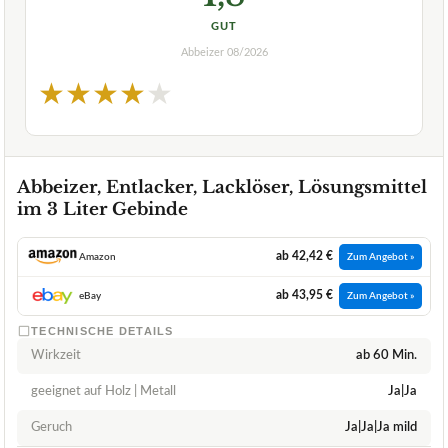
GUT
Abbeizer
08/2026
★
★
★
★
★
Abbeizer, Entlacker, Lacklöser, Lösungsmittel
im 3 Liter Gebinde
ab 42,42 €
Amazon
Zum Angebot »
ab 43,95 €
eBay
Zum Angebot »
TECHNISCHE DETAILS
Wirkzeit
ab 60 Min.
geeignet auf Holz | Metall
Ja|Ja
Geruch
Ja|Ja|Ja mild