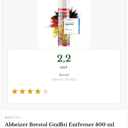
2,2
GUT
Brestol
Abbeizer
08/2026
★
★
★
★
★
BRESTOL
Abbeizer Brestol Graffiti Entferner 400 ml