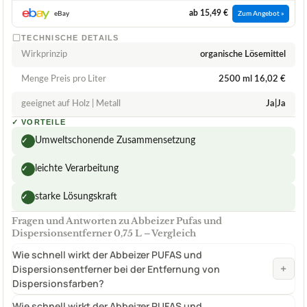
ab 15,49 €
eBay
Zum Angebot »
TECHNISCHE DETAILS
Wirkprinzip
organische Lösemittel
Menge Preis pro Liter
2500 ml 16,02 €
geeignet auf Holz | Metall
Ja|Ja
✓
VORTEILE
Umweltschonende Zusammensetzung
✓
leichte Verarbeitung
✓
starke Lösungskraft
✓
Fragen und Antworten zu Abbeizer Pufas und
Dispersionsentferner 0,75 L – Vergleich
Wie schnell wirkt der Abbeizer PUFAS und
+
Dispersionsentferner bei der Entfernung von
Dispersionsfarben?
Wie schnell wirkt der Abbeizer PUFAS und