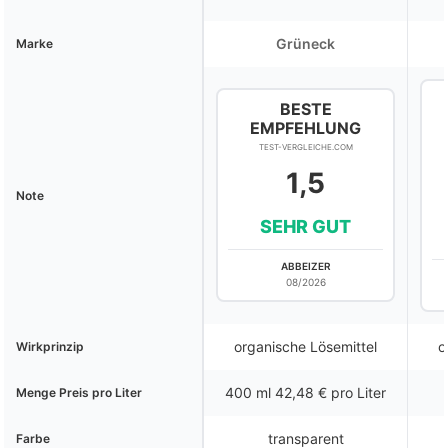
Grüneck
Marke
BESTE
EMPFEHLUNG
TEST-VERGLEICHE.COM
1,5
Note
SEHR GUT
ABBEIZER
08/2026
organische Lösemittel
o
Wirkprinzip
400 ml 42,48 € pro Liter
Menge Preis pro Liter
transparent
Farbe