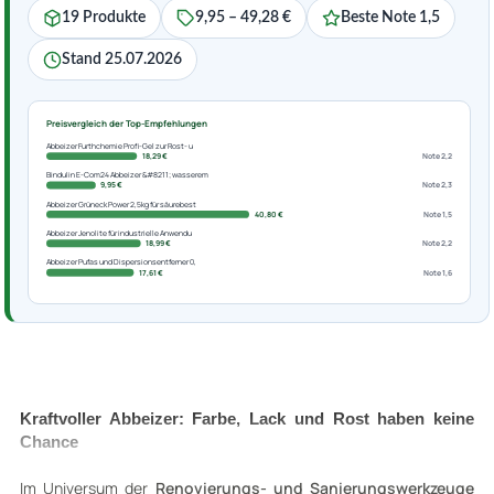
19 Produkte
9,95 – 49,28 €
Beste Note 1,5
Stand 25.07.2026
Preisvergleich der Top-Empfehlungen
Abbeizer Furthchemie Profi-Gel zur Rost- u
18,29 €
Note 2,2
Bindulin E-Com24 Abbeizer &#8211; wasserem
9,95 €
Note 2,3
Abbeizer Grüneck Power 2,5kg für säurebest
40,80 €
Note 1,5
Abbeizer Jenolite für industrielle Anwendu
18,99 €
Note 2,2
Abbeizer Pufas und Dispersionsentferner 0,
17,61 €
Note 1,6
Kraftvoller Abbeizer: Farbe, Lack und Rost haben keine
Chance
Im Universum der
Renovierungs- und Sanierungswerkzeuge