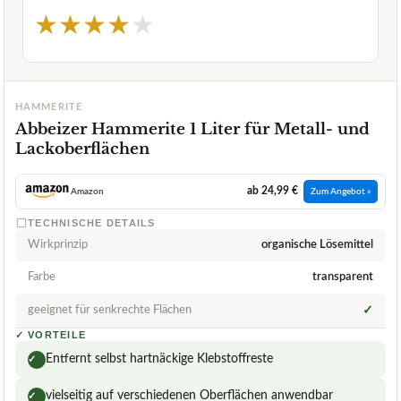
★
★
★
★
★
HAMMERITE
Abbeizer Hammerite 1 Liter für Metall- und
Lackoberflächen
ab 24,99 €
Amazon
Zum Angebot »
TECHNISCHE DETAILS
Wirkprinzip
organische Lösemittel
Farbe
transparent
geeignet für senkrechte Flächen
✓
✓
VORTEILE
Entfernt selbst hartnäckige Klebstoffreste
✓
vielseitig auf verschiedenen Oberflächen anwendbar
✓