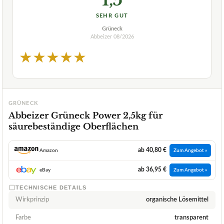
SEHR GUT
Grüneck
Abbeizer
08/2026
★
★
★
★
★
GRÜNECK
Abbeizer Grüneck Power 2,5kg für
säurebeständige Oberflächen
ab 40,80 €
Amazon
Zum Angebot »
ab 36,95 €
eBay
Zum Angebot »
TECHNISCHE DETAILS
Wirkprinzip
organische Lösemittel
Farbe
transparent