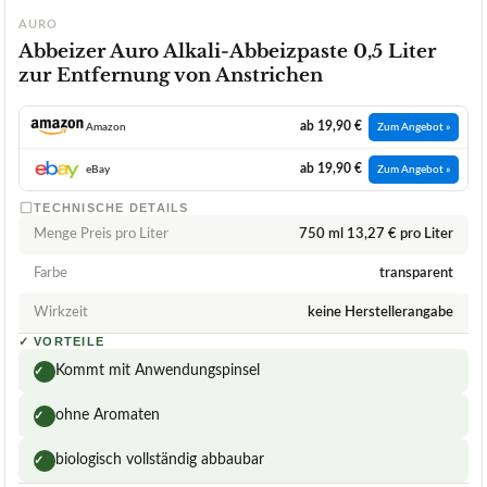
AURO
Abbeizer Auro Alkali-Abbeizpaste 0,5 Liter
zur Entfernung von Anstrichen
ab 19,90 €
Amazon
Zum Angebot »
ab 19,90 €
eBay
Zum Angebot »
TECHNISCHE DETAILS
Menge Preis pro Liter
750 ml 13,27 € pro Liter
Farbe
transparent
Wirkzeit
keine Herstellerangabe
✓
VORTEILE
Kommt mit Anwendungspinsel
✓
ohne Aromaten
✓
biologisch vollständig abbaubar
✓