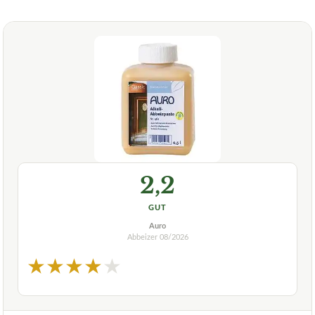
2,2
GUT
Auro
Abbeizer
08/2026
★
★
★
★
★