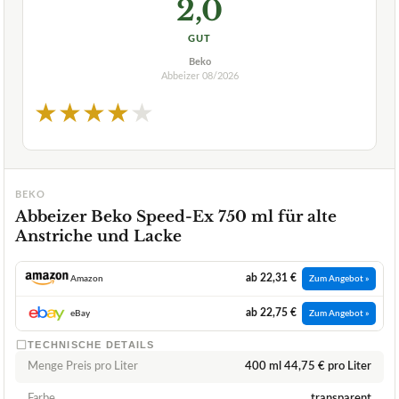
2,0
GUT
Beko
Abbeizer
08/2026
★
★
★
★
★
BEKO
Abbeizer Beko Speed-Ex 750 ml für alte
Anstriche und Lacke
ab 22,31 €
Amazon
Zum Angebot »
ab 22,75 €
eBay
Zum Angebot »
TECHNISCHE DETAILS
Menge Preis pro Liter
400 ml 44,75 € pro Liter
Farbe
transparent