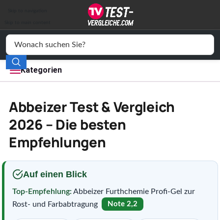
Auto & Motor
Skip to navigation
Drogerie
Skip to main content
Elektronik
Freizeit
Kategorien
Haushalt
Abbeizer Test & Vergleich
Mode
2026 – Die besten
Empfehlungen
Wohnen
Service
Auf einen Blick
Vergleichssiegel
Top-Empfehlung:
Abbeizer Furthchemie Profi-Gel zur
Rost- und Farbabtragung
Note 2,2