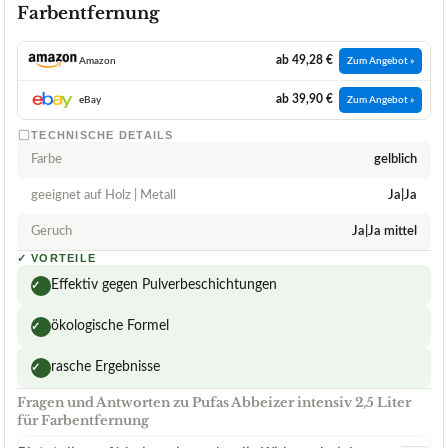
Farbentfernung
ab 49,28 €
Amazon
Zum Angebot »
ab 39,90 €
eBay
Zum Angebot »
TECHNISCHE DETAILS
Farbe
gelblich
geeignet auf Holz | Metall
Ja|Ja
Geruch
Ja|Ja mittel
✓
VORTEILE
Effektiv gegen Pulverbeschichtungen
✓
ökologische Formel
✓
rasche Ergebnisse
✓
Fragen und Antworten zu Pufas Abbeizer intensiv 2,5 Liter
für Farbentfernung