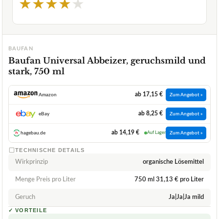
★
★
★
★
★
BAUFAN
Baufan Universal Abbeizer, geruchsmild und
stark, 750 ml
ab 17,15 €
Amazon
Zum Angebot »
ab 8,25 €
eBay
Zum Angebot »
ab 14,19 €
hagebau.de
Auf Lager
Zum Angebot »
TECHNISCHE DETAILS
Wirkprinzip
organische Lösemittel
Menge Preis pro Liter
750 ml 31,13 € pro Liter
Geruch
Ja|Ja|Ja mild
✓
VORTEILE