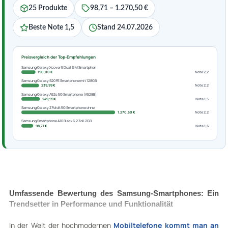
25 Produkte
98,71 – 1.270,50 €
Beste Note 1,5
Stand 24.07.2026
Preisvergleich der Top-Empfehlungen
Samsung Galaxy Xcover 5 Dual SIM Smartphon
190,00 €
Note 2,2
Samsung Galaxy S20 FE Smartphone mit 128GB
239,99 €
Note 2,2
Samsung Galaxy A52s 5G Smartphone (A528B)
249,99 €
Note 1,5
Samsung Galaxy Z Fold4 5G Smartphone ohne
1.270,50 €
Note 2,2
Samsung Smartphone A10 Black 6,2 Zoll 2GB
98,71 €
Note 1,6
Umfassende Bewertung des Samsung-Smartphones: Ein
Trendsetter in Performance und Funktionalität
In der Welt der hochmodernen
Mobiltelefone kommt man an