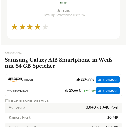
GUT
Samsung
Samsung-Smartphone
08/2026
★
★
★
★
★
SAMSUNG
Samsung Galaxy A12 Smartphone in Weiß
mit 64 GB Speicher
ab 224,99 €
Amazon
Zum Angebot »
ab 29,66 €
reBuy DE/AT
Auf Lager
Zum Angebot »
TECHNISCHE DETAILS
Auflösung
3.040 x 1.440 Pixel
Kamera Front
10 MP