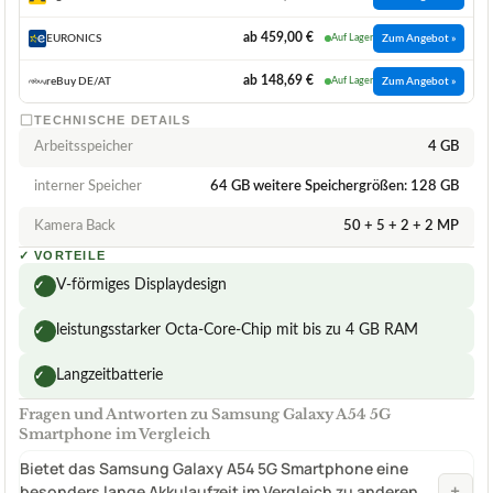
ab 459,00 €
EURONICS
Auf Lager
Zum Angebot »
ab 148,69 €
reBuy DE/AT
Auf Lager
Zum Angebot »
TECHNISCHE DETAILS
Arbeitsspeicher
4 GB
interner Speicher
64 GB weitere Speichergrößen: 128 GB
Kamera Back
50 + 5 + 2 + 2 MP
✓
VORTEILE
V-förmiges Displaydesign
✓
leistungsstarker Octa-Core-Chip mit bis zu 4 GB RAM
✓
Langzeitbatterie
✓
Fragen und Antworten zu Samsung Galaxy A54 5G
Smartphone im Vergleich
Bietet das Samsung Galaxy A54 5G Smartphone eine
+
besonders lange Akkulaufzeit im Vergleich zu anderen