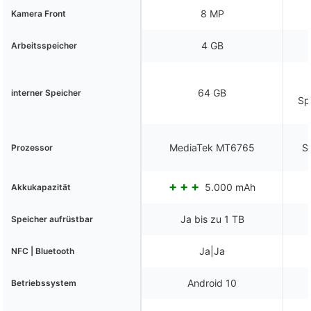
8 MP
Kamera Front
4 GB
Arbeitsspeicher
64 GB
interner Speicher
Sp
MediaTek MT6765
S
Prozessor
5.000 mAh
Akkukapazität
Ja bis zu 1 TB
Speicher aufrüstbar
Ja|Ja
NFC | Bluetooth
Android 10
Betriebssystem