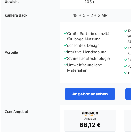
205 g
Gewicht
48 + 5 + 2 + 2 MP
Kamera Back
✓
IP
✓
Große Batteriekapazität
Wa
für lange Nutzung
St
✓
schlichtes Design
✓
kr
✓
intuitive Handhabung
Vorteile
Ka
✓
Schnellladetechnologie
✓
5G
✓
Umweltfreundliche
✓
Pa
Materialien
✓
In
Angebot ansehen
Zum Angebot
Amazon
68,12 €