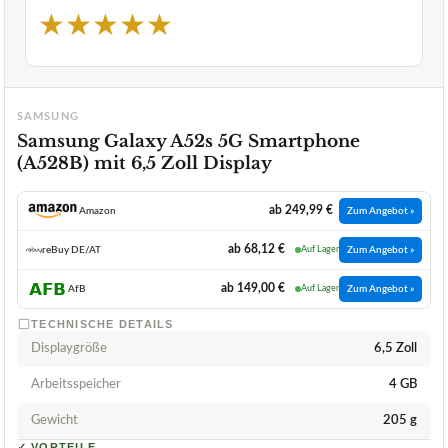
★
★
★
★
★
SAMSUNG
Samsung Galaxy A52s 5G Smartphone
(A528B) mit 6,5 Zoll Display
ab 249,99 €
Amazon
Zum Angebot »
ab 68,12 €
reBuy DE/AT
Auf Lager
Zum Angebot »
ab 149,00 €
AfB
Auf Lager
Zum Angebot »
TECHNISCHE DETAILS
Displaygröße
6,5 Zoll
Arbeitsspeicher
4 GB
Gewicht
205 g
✓
VORTEILE