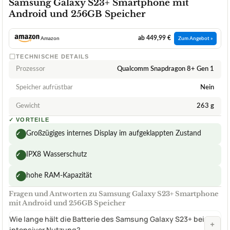
Samsung Galaxy S23+ Smartphone mit
Android und 256GB Speicher
ab 449,99 €
Amazon
Zum Angebot »
TECHNISCHE DETAILS
Prozessor
Qualcomm Snapdragon 8+ Gen 1
Speicher aufrüstbar
Nein
Gewicht
263 g
✓
VORTEILE
Großzügiges internes Display im aufgeklappten Zustand
✓
IPX8 Wasserschutz
✓
hohe RAM-Kapazität
✓
Fragen und Antworten zu Samsung Galaxy S23+ Smartphone
mit Android und 256GB Speicher
Wie lange hält die Batterie des Samsung Galaxy S23+ bei
+
intensiver Nutzung?