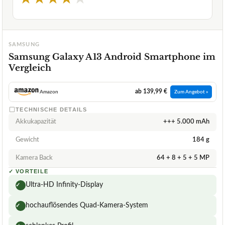
SAMSUNG
Samsung Galaxy A13 Android Smartphone im
Vergleich
ab 139,99 €
Amazon
Zum Angebot »
TECHNISCHE DETAILS
Akkukapazität
+++ 5.000 mAh
Gewicht
184 g
Kamera Back
64 + 8 + 5 + 5 MP
✓
VORTEILE
Ultra-HD Infinity-Display
✓
hochauflösendes Quad-Kamera-System
✓