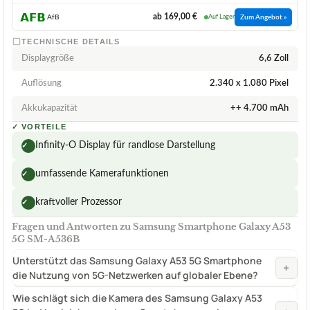
ab 169,00 €
AfB
Auf Lager
Zum Angebot »
TECHNISCHE DETAILS
Displaygröße
6,6 Zoll
Auflösung
2.340 x 1.080 Pixel
Akkukapazität
++ 4.700 mAh
✓
VORTEILE
Infinity-O Display für randlose Darstellung
✓
umfassende Kamerafunktionen
✓
kraftvoller Prozessor
✓
Fragen und Antworten zu Samsung Smartphone Galaxy A53
5G SM-A536B
Unterstützt das Samsung Galaxy A53 5G Smartphone
+
die Nutzung von 5G-Netzwerken auf globaler Ebene?
Wie schlägt sich die Kamera des Samsung Galaxy A53