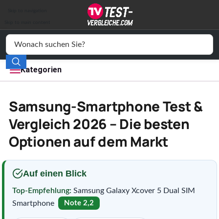
Auto & Motor
Skip to navigation
Drogerie
Skip to main content
Elektronik
Freizeit
Kategorien
Haushalt
Samsung-Smartphone Test &
Mode
Vergleich 2026 – Die besten
Optionen auf dem Markt
Wohnen
Service
Auf einen Blick
Vergleichssiegel
Top-Empfehlung:
Samsung Galaxy Xcover 5 Dual SIM
Smartphone
Note 2,2