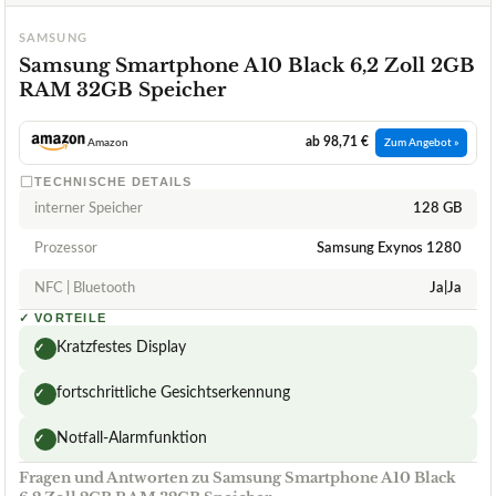
SAMSUNG
Samsung Smartphone A10 Black 6,2 Zoll 2GB
RAM 32GB Speicher
ab 98,71 €
Amazon
Zum Angebot »
TECHNISCHE DETAILS
interner Speicher
128 GB
Prozessor
Samsung Exynos 1280
NFC | Bluetooth
Ja|Ja
✓
VORTEILE
Kratzfestes Display
✓
fortschrittliche Gesichtserkennung
✓
Notfall-Alarmfunktion
✓
Fragen und Antworten zu Samsung Smartphone A10 Black