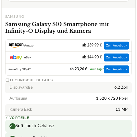
SAMSUNG
Samsung Galaxy S10 Smartphone mit
Infinity-O Display und Kamera
ab 239,99 €
Amazon
Zum Angebot »
ab 144,90 €
eBay
Zum Angebot »
ab 23,26 €
reBuy DE/AT
Auf Lager
Zum Angebot »
TECHNISCHE DETAILS
Displaygröße
6,2 Zoll
Auflösung
1.520 x 720 Pixel
Kamera Back
13 MP
✓
VORTEILE
Soft-Touch-Gehäuse
✓