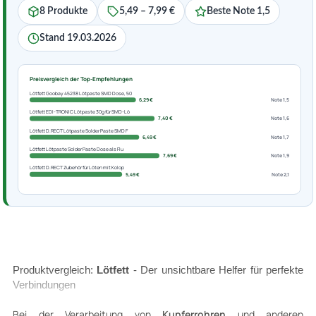
8 Produkte
5,49 – 7,99 €
Beste Note 1,5
Stand 19.03.2026
Preisvergleich der Top-Empfehlungen
Lötfett Goobay 45238 Lötpaste SMD Dose, 50
6,29 €
Note 1,5
Lötfett EDI-TRONIC Lötpaste 30g für SMD-Lö
7,40 €
Note 1,6
Lötfett D.RECT Lötpaste Solder Paste SMD F
6,49 €
Note 1,7
Lötfett Lötpaste Solder Paste Dose als Flu
7,69 €
Note 1,9
Lötfett D.RECT Zubehör für Löten mit Kolop
5,49 €
Note 2,1
Produktvergleich:
Lötfett
- Der unsichtbare Helfer für perfekte
Verbindungen
Bei der Verarbeitung von
Kupferrohren
und anderen