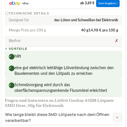
ab 3,69 €
eBay
Zum Angebot »
TECHNISCHE DETAILS
Geeignet für
das Löten und Schweißen bei Elektronik
Menge Preis pro 100 g
40 g14,98 € pro 100 g
Bleifrei
✗
✓
VORTEILE
hilft
✓
eine gut elektrisch leitfähige Lötverbindung zwischen den
✓
Bauelementen und den Lötpads zu erreichen
Schmelzvorgang wird durch das
✓
oberflächenspannungsenkende Flussmittel erleichtert
Fragen und Antworten zu Lötfett Goobay 45238 Lötpaste
SMD Dose, 50g für Elektronik
Wie lange bleibt diese SMD-Lötpaste nach dem Öffnen
+
verarbeitbar?