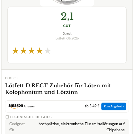
2,1
GUT
D.rect
Lötfett
08/2026
★
★
★
★
★
D.RECT
Lötfett D.RECT Zubehör für Löten mit
Kolophonium und Lötzinn
ab 5,49 €
Amazon
Zum Angebot »
TECHNISCHE DETAILS
Geeignet
hochpräzise, elektronische Flussmittellötungen auf
für
Chipebene