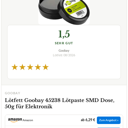
1,5
SEHR GUT
Goobay
Lötfett
08/2026
★
★
★
★
★
GOOBAY
Lötfett Goobay 45238 Lötpaste SMD Dose,
50g für Elektronik
ab 6,29 €
Amazon
Zum Angebot »