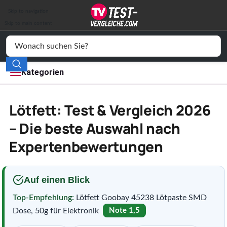
Auto & Motor
Skip to navigation
Drogerie
Skip to main content
Elektronik
Freizeit
Kategorien
Haushalt
Lötfett: Test & Vergleich 2026
Mode
– Die beste Auswahl nach
Expertenbewertungen
Wohnen
Service
Auf einen Blick
Vergleichssiegel
Top-Empfehlung:
Lötfett Goobay 45238 Lötpaste SMD
Dose, 50g für Elektronik
Note 1,5