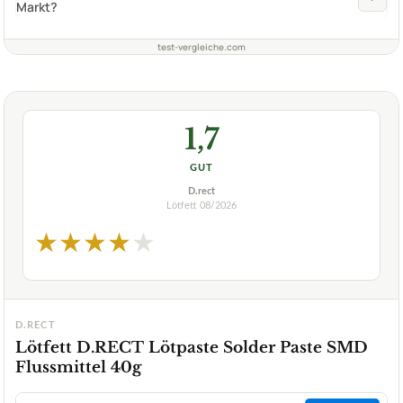
Markt?
test-vergleiche.com
1,7
GUT
D.rect
Lötfett
08/2026
★
★
★
★
★
D.RECT
Lötfett D.RECT Lötpaste Solder Paste SMD
Flussmittel 40g