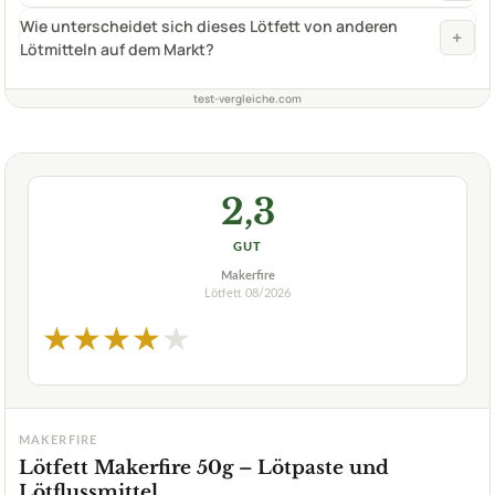
Wie unterscheidet sich dieses Lötfett von anderen
+
Lötmitteln auf dem Markt?
test-vergleiche.com
2,3
GUT
Makerfire
Lötfett
08/2026
★
★
★
★
★
MAKERFIRE
Lötfett Makerfire 50g – Lötpaste und
Lötflussmittel