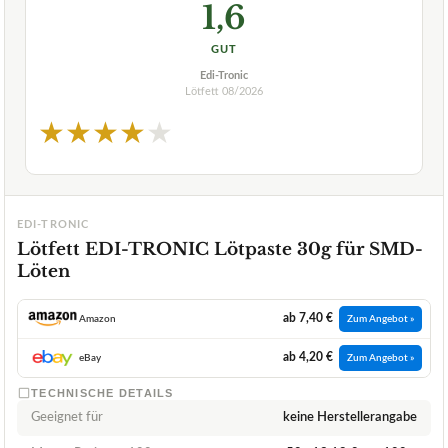
1,6
GUT
Edi-Tronic
Lötfett
08/2026
★
★
★
★
★
EDI-TRONIC
Lötfett EDI-TRONIC Lötpaste 30g für SMD-
Löten
ab 7,40 €
Amazon
Zum Angebot »
ab 4,20 €
eBay
Zum Angebot »
TECHNISCHE DETAILS
Geeignet für
keine Herstellerangabe