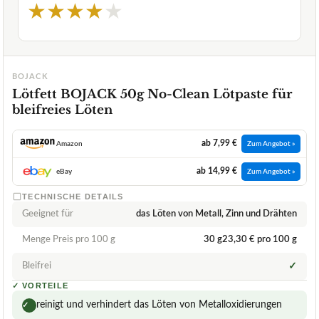
★
★
★
★
★
BOJACK
Lötfett BOJACK 50g No-Clean Lötpaste für
bleifreies Löten
ab 7,99 €
Amazon
Zum Angebot »
ab 14,99 €
eBay
Zum Angebot »
TECHNISCHE DETAILS
Geeignet für
das Löten von Metall, Zinn und Drähten
Menge Preis pro 100 g
30 g23,30 € pro 100 g
Bleifrei
✓
✓
VORTEILE
reinigt und verhindert das Löten von Metalloxidierungen
✓