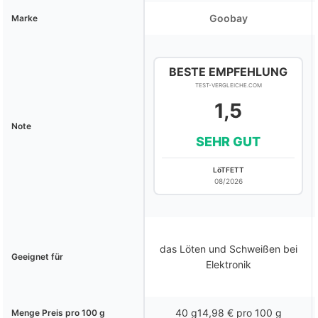
Goobay
Marke
BESTE EMPFEHLUNG
TEST-VERGLEICHE.COM
1,5
Note
SEHR GUT
LöTFETT
08/2026
das Löten und Schweißen bei
Geeignet für
Elektronik
40 g14,98 € pro 100 g
Menge Preis pro 100 g