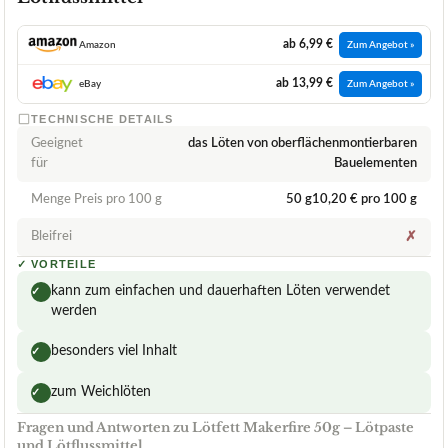
ab 6,99 €
Amazon
Zum Angebot »
ab 13,99 €
eBay
Zum Angebot »
TECHNISCHE DETAILS
Geeignet
das Löten von oberflächenmontierbaren
für
Bauelementen
Menge Preis pro 100 g
50 g10,20 € pro 100 g
Bleifrei
✗
✓
VORTEILE
kann zum einfachen und dauerhaften Löten verwendet
✓
werden
besonders viel Inhalt
✓
zum Weichlöten
✓
Fragen und Antworten zu Lötfett Makerfire 50g – Lötpaste
und Lötflussmittel