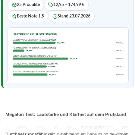
25 Produkte
12,95 – 174,99 €
Beste Note 1,5
Stand 23.07.2026
Preisvergleich der Top-Empfehlungen
Megafon Vonyx MEG060 mit Sirene und Mikrof
69,00 €
Note 2,1
Pyle Megaphon PMP35R mit 30 Watt Leistung
18,99 €
Note 2,1
VONYX MEG065 Megafon mit Sirene und Mikrof
89,00 €
Note 1,5
McGrey MP-800HRS Megaphon mit 25 Watt RMS
54,90 €
Note 2,1
auna MEG1-HY Megaphon &#8211; 18 Watt Stim
55,99 €
Note 1,6
Megafon Test: Lautstärke und Klarheit auf dem Prüfstand
In einer Welt, in der
Kommunikation und
Durchsetzungsfähigkeit
zunehmend an Bedeutung gewinnen,