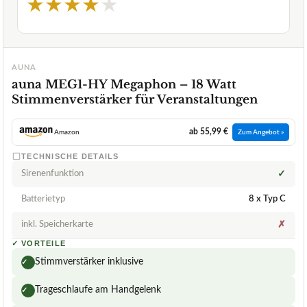
★
★
★
★
★
AUNA
auna MEG1-HY Megaphon – 18 Watt
Stimmenverstärker für Veranstaltungen
ab 55,99 €
Amazon
Zum Angebot »
TECHNISCHE DETAILS
Sirenenfunktion
✓
Batterietyp
8 x Typ C
inkl. Speicherkarte
✗
✓
VORTEILE
Stimmverstärker inklusive
✓
Trageschlaufe am Handgelenk
✓