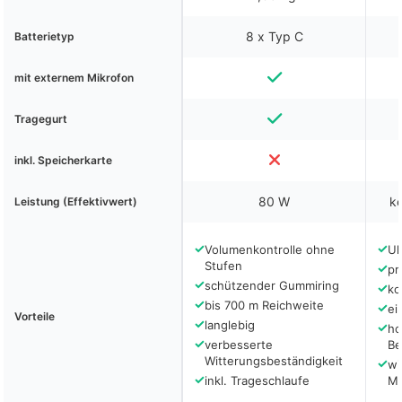
8 x Typ C
Batterietyp
mit externem Mikrofon
Tragegurt
inkl. Speicherkarte
80 W
ke
Leistung (Effektivwert)
✓
✓
Volumenkontrolle ohne
Ul
Stufen
✓
pr
✓
schützender Gummiring
✓
ko
✓
bis 700 m Reichweite
✓
ei
Vorteile
✓
langlebig
✓
ho
✓
verbesserte
Be
Witterungsbeständigkeit
✓
wi
✓
inkl. Trageschlaufe
Ma