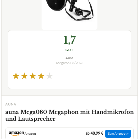
1,7
GUT
Auna
Megafon
08/2026
★
★
★
★
★
AUNA
auna Mega080 Megaphon mit Handmikrofon
und Lautsprecher
ab 48,99 €
Amazon
Zum Angebot »