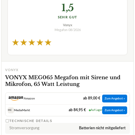
1,5
SEHR GUT
Vonyx
Megafon
08/2026
★
★
★
★
★
VONYX
VONYX MEG065 Megafon mit Sirene und
Mikrofon, 65 Watt Leistung
ab 89,00 €
Amazon
Zum Angebot »
ab 84,95 €
MediaMarkt
Auf Lager
Zum Angebot »
ME
TECHNISCHE DETAILS
Stromversorgung
Batterien nicht mitgeliefert