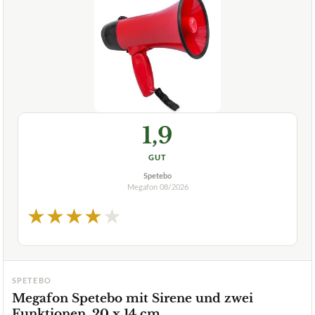
1,9
GUT
Spetebo
Megafon
08/2026
★
★
★
★
★
SPETEBO
Megafon Spetebo mit Sirene und zwei
Funktionen, 20 x 14 cm