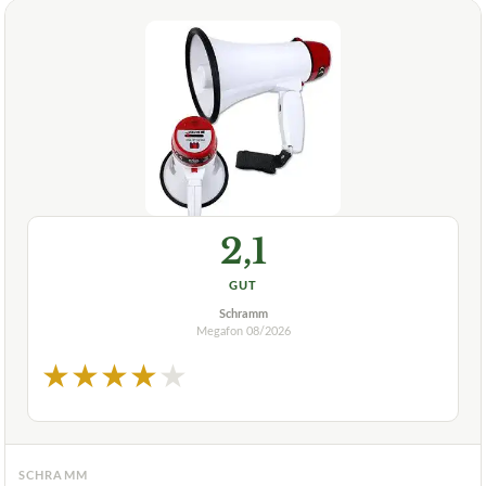
2,1
GUT
Schramm
Megafon
08/2026
★
★
★
★
★
SCHRAMM