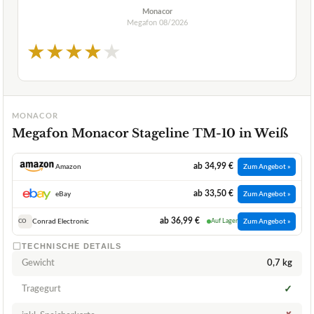
Monacor
Megafon
08/2026
★
★
★
★
★
MONACOR
Megafon Monacor Stageline TM-10 in Weiß
ab 34,99 €
Amazon
Zum Angebot »
ab 33,50 €
eBay
Zum Angebot »
ab 36,99 €
Conrad Electronic
Auf Lager
Zum Angebot »
CO
TECHNISCHE DETAILS
Gewicht
0,7 kg
Tragegurt
✓