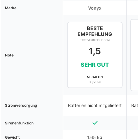
Vonyx
Marke
BESTE
EMPFEHLUNG
TEST-VERGLEICHE.COM
1,5
Note
SEHR GUT
MEGAFON
08/2026
Batterien nicht mitgeliefert
Batt
Stromversorgung
Sirenenfunktion
1,65 kg
Gewicht