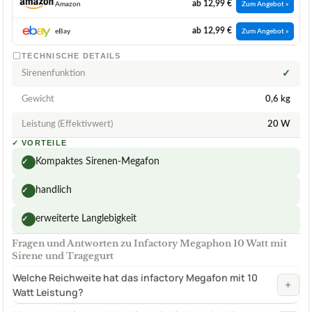
ab 12,99 €
Amazon
Zum Angebot »
ab 12,99 €
eBay
Zum Angebot »
TECHNISCHE DETAILS
Sirenenfunktion
✓
Gewicht
0,6 kg
Leistung (Effektivwert)
20 W
✓
VORTEILE
Kompaktes Sirenen-Megafon
✓
handlich
✓
erweiterte Langlebigkeit
✓
Fragen und Antworten zu Infactory Megaphon 10 Watt mit
Sirene und Tragegurt
Welche Reichweite hat das infactory Megafon mit 10
+
Watt Leistung?