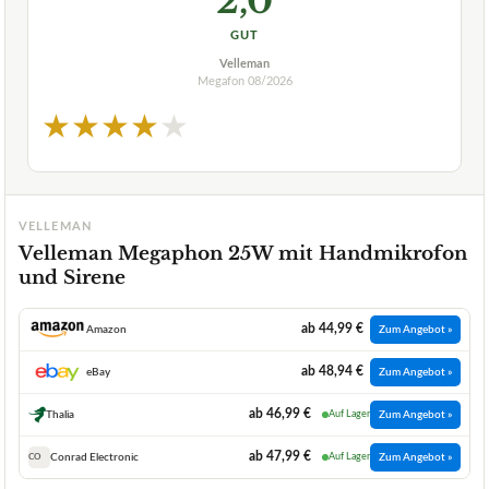
2,0
GUT
Velleman
Megafon
08/2026
★
★
★
★
★
VELLEMAN
Velleman Megaphon 25W mit Handmikrofon
und Sirene
ab 44,99 €
Amazon
Zum Angebot »
ab 48,94 €
eBay
Zum Angebot »
ab 46,99 €
Thalia
Auf Lager
Zum Angebot »
ab 47,99 €
Conrad Electronic
Auf Lager
Zum Angebot »
CO