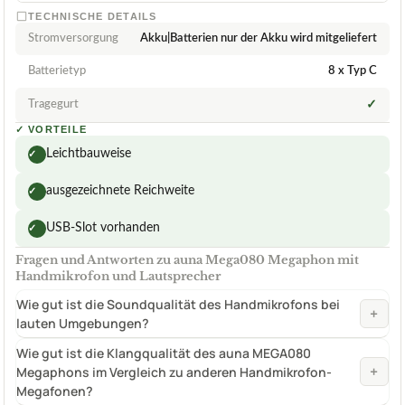
TECHNISCHE DETAILS
Stromversorgung
Akku|Batterien nur der Akku wird mitgeliefert
Batterietyp
8 x Typ C
Tragegurt
✓
✓
VORTEILE
Leichtbauweise
✓
ausgezeichnete Reichweite
✓
USB-Slot vorhanden
✓
Fragen und Antworten zu auna Mega080 Megaphon mit
Handmikrofon und Lautsprecher
Wie gut ist die Soundqualität des Handmikrofons bei
+
lauten Umgebungen?
Wie gut ist die Klangqualität des auna MEGA080
+
Megaphons im Vergleich zu anderen Handmikrofon-
Megafonen?