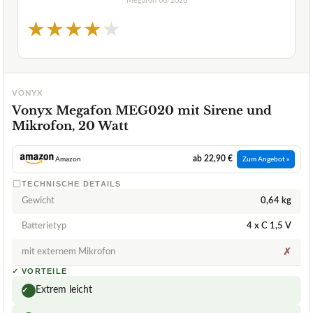
Megafon
08/2026
★
★
★
★
★
VONYX
Vonyx Megafon MEG020 mit Sirene und
Mikrofon, 20 Watt
ab 22,90 €
Amazon
Zum Angebot »
TECHNISCHE DETAILS
Gewicht
0,64 kg
Batterietyp
4 x C 1,5 V
mit externem Mikrofon
✗
✓
VORTEILE
Extrem leicht
✓