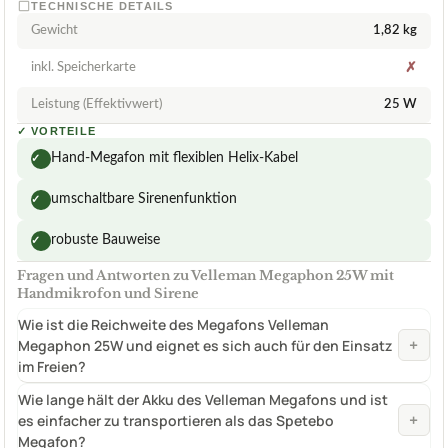
TECHNISCHE DETAILS
Gewicht
1,82 kg
inkl. Speicherkarte
✗
Leistung (Effektivwert)
25 W
✓
VORTEILE
Hand-Megafon mit flexiblen Helix-Kabel
✓
umschaltbare Sirenenfunktion
✓
robuste Bauweise
✓
Fragen und Antworten zu Velleman Megaphon 25W mit
Handmikrofon und Sirene
Wie ist die Reichweite des Megafons Velleman
+
Megaphon 25W und eignet es sich auch für den Einsatz
im Freien?
Wie lange hält der Akku des Velleman Megafons und ist
+
es einfacher zu transportieren als das Spetebo
Megafon?