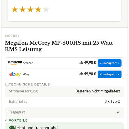
★
★
★
★
★
MCGREY
Megafon McGrey MP-500HS mit 25 Watt
RMS Leistung
ab 49,90 €
Amazon
Zum Angebot »
ab 49,90 €
eBay
Zum Angebot »
TECHNISCHE DETAILS
Stromversorgung
Batterien nicht mitgeliefert
Batterietyp
8 x Typ C
Tragegurt
✓
✓
VORTEILE
Leicht und transportabel
✓