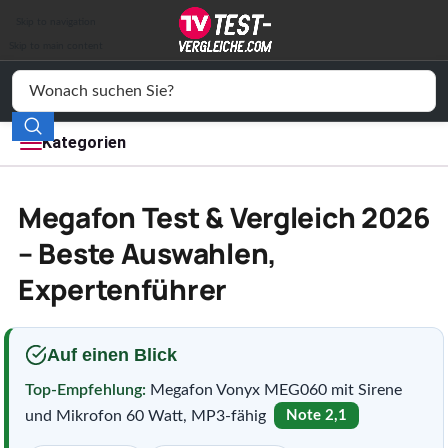
Auto & Motor
Skip to navigation
Drogerie
Skip to main content
Elektronik
Freizeit
Kategorien
Haushalt
Megafon Test & Vergleich 2026
Mode
– Beste Auswahlen,
Expertenführer
Wohnen
Service
Auf einen Blick
Vergleichssiegel
Top-Empfehlung:
Megafon Vonyx MEG060 mit Sirene
und Mikrofon 60 Watt, MP3-fähig
Note 2,1