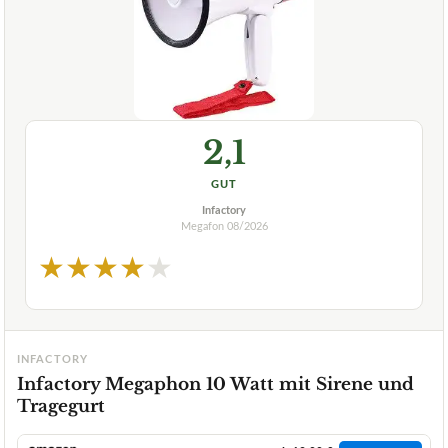
2,1
GUT
Infactory
Megafon
08/2026
★
★
★
★
★
INFACTORY
Infactory Megaphon 10 Watt mit Sirene und
Tragegurt