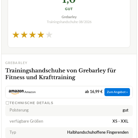
GUT
Grebarley
Trainingshandschuhe
08/2026
★
★
★
★
★
GREBARLEY
Trainingshandschuhe von Grebarley für
Fitness und Krafttraining
ab 16,99 €
Amazon
Zum Angebot »
TECHNISCHE DETAILS
Polsterung
gut
verfügbare Größen
XS - XXL
Typ
Halbhandschuhoffene Fingerenden