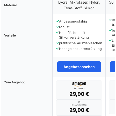
Lycra, Mikrofaser, Nylon,
50 %
Material
Teny-Stoff, Silikon
✓
Re
✓
Anpassungsfähig
tr
✓
robust
✓
be
✓
Handflächen mit
An
Vorteile
Silikonverstärkung
✓
Un
✓
praktische Ausziehlaschen
Ei
✓
Handgelenkunterstützung
un
Angebot ansehen
Zum Angebot
Amazon
29,90 €
29,90 €