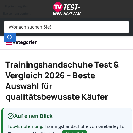
Auto & Motor
Skip to navigation
Drogerie
Skip to main content
Elektronik
Freizeit
Kategorien
Haushalt
Trainingshandschuhe Test &
Mode
Vergleich 2026 – Beste
Auswahl für
Wohnen
qualitätsbewusste Käufer
Service
Vergleichssiegel
Auf einen Blick
Top-Empfehlung:
Trainingshandschuhe von Grebarley für