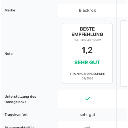
Blackrox
Marke
BESTE
EMPFEHLUNG
TEST-VERGLEICHE.COM
1,2
Note
SEHR GUT
TRAININGSHANDSCHUHE
08/2026
Unterstützung des
Handgelenks
sehr gut
Tragekomfort
gut
Atmungsaktivität