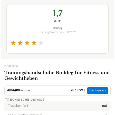
1,7
GUT
Boildeg
Trainingshandschuhe
08/2026
★
★
★
★
★
BOILDEG
Trainingshandschuhe Boildeg für Fitness und
Gewichtheben
ab 19,99 €
Amazon
Zum Angebot »
TECHNISCHE DETAILS
Tragekomfort
gut