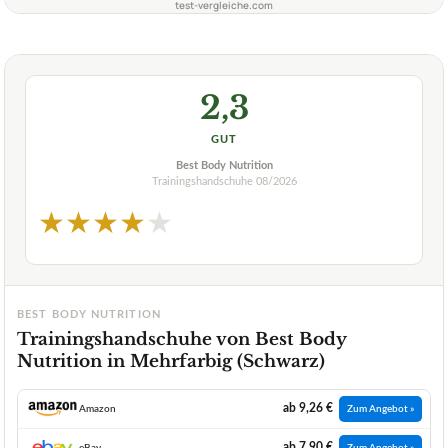
test-vergleiche.com
2,3
GUT
Best Body Nutrition
Trainingshandschuhe
08/2026
★
★
★
★
★
BEST BODY NUTRITION
Trainingshandschuhe von Best Body
Nutrition in Mehrfarbig (Schwarz)
ab 9,26 €
Amazon
Zum Angebot »
ab 7,90 €
eBay
Zum Angebot »