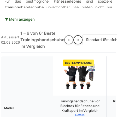
Für das bestmögliche
Fitnesserlebnis
sind spezielle
Trainingshandschuhe
unverzichtbar. Sie bieten nicht nur
Komfort, sondern auch wichtigen Schutz. Ob nun für
Krafttraining, Crossfit oder an den Turnringen - der Markt ist voll
▼ Mehr anzeigen
mit verschiedenen Optionen. Von
sportartspezifischen
Handschuhen
bis hin zu
universalen Fitnesshandschuhen
,
1 – 6 von 6: Beste
das Angebot ist groß. In unserem Vergleich zeigen wir Ihnen,
Aktualisiert:
‹
›
Trainingshandschuhe
02.08.2026
welches Modell in Sachen Material, Polsterung und Handhabung
im Vergleich
wirklich überzeugt.
BESTE EMPFEHLUNG
Trainingshandschuhe von
Tr
Blackrox für Fitness und
B
Modell
Kraftsport im Vergleich
Details