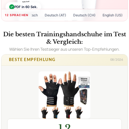
✓
PDF in 60 Sek.
Deutsch
Deutsch (AT)
Deutsch (CH)
English (US)
Engli
12 SPRACHEN
Die besten Trainingshandschuhe im Test
& Vergleich:
Wählen Sie Ihren Testsieger aus unseren Top-Empfehlungen.
BESTE EMPFEHLUNG
08/2026
1,2