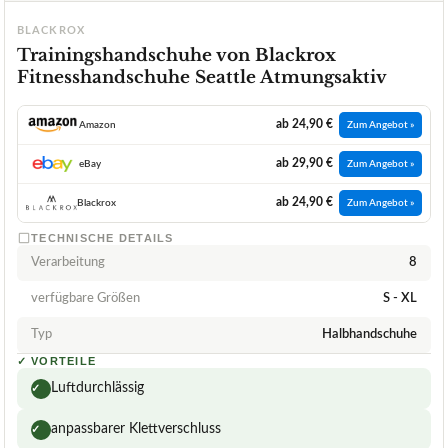
BLACKROX
Trainingshandschuhe von Blackrox
Fitnesshandschuhe Seattle Atmungsaktiv
ab 24,90 €
Amazon
Zum Angebot »
ab 29,90 €
eBay
Zum Angebot »
ab 24,90 €
Blackrox
Zum Angebot »
TECHNISCHE DETAILS
Verarbeitung
8
verfügbare Größen
S - XL
Typ
Halbhandschuhe
✓
VORTEILE
Luftdurchlässig
✓
anpassbarer Klettverschluss
✓