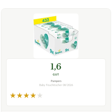
1,6
GUT
Pampers
Baby Feuchttücher
08/2026
★
★
★
★
★