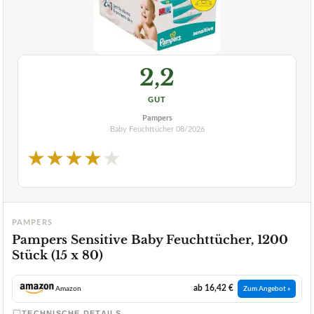
2,2
GUT
Pampers
Baby Feuchttücher
08/2026
★
★
★
★
★
PAMPERS
Pampers Sensitive Baby Feuchttücher, 1200
Stück (15 x 80)
ab 16,42 €
Amazon
Zum Angebot »
TECHNISCHE DETAILS