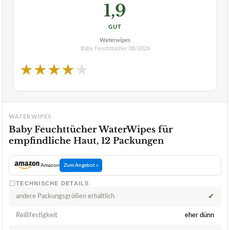
1,9
GUT
Waterwipes
Baby Feuchttücher
08/2026
★
★
★
★
★
WATERWIPES
Baby Feuchttücher WaterWipes für
empfindliche Haut, 12 Packungen
Amazon
Zum Angebot »
TECHNISCHE DETAILS
andere Packungsgrößen erhältlich
✓
Reißfestigkeit
eher dünn