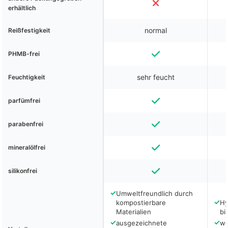
erhältlich
normal
Reißfestigkeit
PHMB-frei
sehr feucht
Feuchtigkeit
parfümfrei
parabenfrei
mineralölfrei
silikonfrei
✓
Umweltfreundlich durch
✓
kompostierbare
Hy
Materialien
bi
✓
✓
ausgezeichnete
we