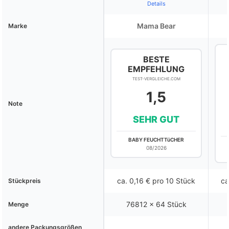
Details
Mama Bear
Marke
BESTE
EMPFEHLUNG
TEST-VERGLEICHE.COM
1,5
Note
SEHR GUT
BABY FEUCHTTüCHER
08/2026
ca. 0,16 € pro 10 Stück
ca
Stückpreis
76812 x 64 Stück
Menge
andere Packungsgrößen