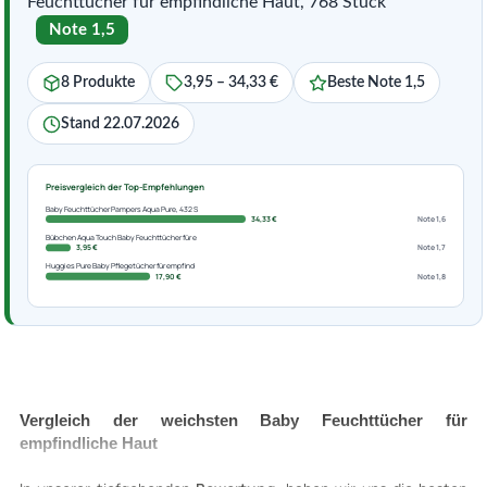
Feuchttücher für empfindliche Haut, 768 Stück
Note 1,5
8 Produkte
3,95 – 34,33 €
Beste Note 1,5
Stand 22.07.2026
Preisvergleich der Top-Empfehlungen
Baby Feuchttücher Pampers Aqua Pure, 432 S
34,33 €
Note 1,6
Bübchen Aqua Touch Baby Feuchttücher für e
3,95 €
Note 1,7
Huggies Pure Baby Pflegetücher für empfind
17,90 €
Note 1,8
Vergleich der weichsten Baby Feuchttücher für
empfindliche Haut