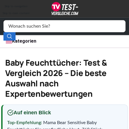
Auto & Motor
Skip to navigation
Drogerie
Skip to main content
Elektronik
Freizeit
Kategorien
Haushalt
Baby Feuchttücher: Test &
Mode
Vergleich 2026 – Die beste
Auswahl nach
Wohnen
Expertenbewertungen
Service
Vergleichssiegel
Auf einen Blick
Top-Empfehlung:
Mama Bear Sensitive Baby