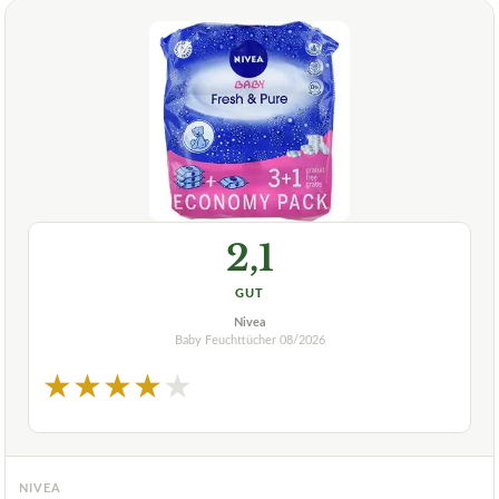
2,1
GUT
Nivea
Baby Feuchttücher
08/2026
★
★
★
★
★
NIVEA