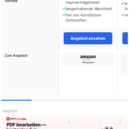
Vorteile
Hautverträglichkeit
✓
wi
✓
langanhaltende Weichheit
Ve
✓
✓
frei von künstlichen
re
Duftstoffen
Angebot ansehen
Zum Angebot
Amazon
ANZEIGE