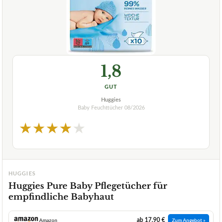
1,8
GUT
Huggies
Baby Feuchttücher
08/2026
★
★
★
★
★
HUGGIES
Huggies Pure Baby Pflegetücher für
empfindliche Babyhaut
ab 17,90 €
Amazon
Zum Angebot »