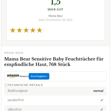
1,5
SEHR GUT
Mama Bear
Baby Feuchttücher
08/2026
★
★
★
★
★
MAMA BEAR
Mama Bear Sensitive Baby Feuchttücher für
empfindliche Haut, 768 Stück
Amazon
Zum Angebot »
TECHNISCHE DETAILS
Reißfestigkeit
normal
parabenfrei
✓
silikonfrei
✓