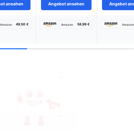
ot ansehen
Angebot ansehen
Angebot an
49,50 €
58,99 €
Amazon
Amazon
Amazo
rgleich:
08/2026
tooth-Funktion