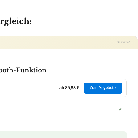
ab 85,88 €
Zum Angebot »
✓
h-Funktion
+
+
+