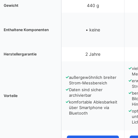
440 g
Gewicht
• keine
Enthaltene Komponenten
2 Jahre
Herstellergarantie
✓
vie
Me
✓
außergewöhnlich breiter
✓
erw
Strom-Messbereich
St
✓
Daten sind sicher
✓
ben
archivierbar
Vorteile
Bil
✓
komfortable Ablesbarkeit
Hi
über Smartphone via
✓
opt
Bluetooth
un
Lic