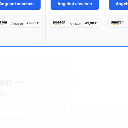
Angebot ansehen
Angebot ansehen
Angeb
28,80 €
43,98 €
Amazon
Amazon
ten Batteriemonitor im Test & Ve
Wählen Sie Ihren Testsieger aus unseren Top-Empfehlungen.
itor Victron Energy SmartShunt mit Blue