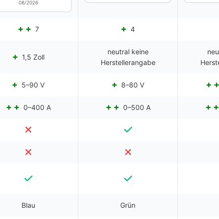
08/2026
7
4
neutral keine
neu
1,5 Zoll
Herstellerangabe
Herst
5–90 V
8–80 V
0–400 A
0–500 A
Blau
Grün