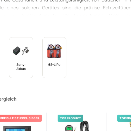
e eines solchen Gerätes sind die präzise Echtzeitüb
n, die zu kostspieligen Ausfällen führen können. Welche F
monitor aus? In diesem Artikel werden diese Fragen umfasse
en. Erfahren Sie, wie ein **Batteriemonitor für Ihr Fahrze
und die Effizienz steigern kann.
Sony-
6S-LiPo
Akkus
ergleich
PREIS-LEISTUNGS-SIEGER
TOP PRODUKT
TOP PR