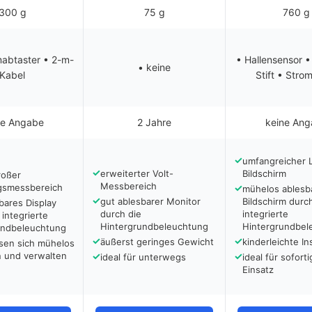
300 g
75 g
760 g
mabtaster • 2-m-
• Hallensensor •
• keine
Kabel
Stift • Stro
ne Angabe
2 Jahre
keine Ang
✓
umfangreicher 
✓
erweiterter Volt-
Bildschirm
roßer
Messbereich
smessbereich
✓
mühelos ablesb
✓
gut ablesbarer Monitor
Bildschirm durc
bares Display
durch die
integrierte
 integrierte
Hintergrundbeleuchtung
Hintergrundbel
undbeleuchtung
✓
✓
äußerst geringes Gewicht
kinderleichte Ins
ssen sich mühelos
n und verwalten
✓
✓
ideal für unterwegs
ideal für sofort
Einsatz