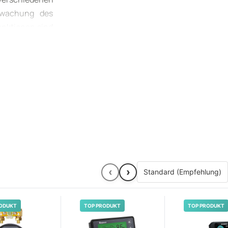
erwachung des
unktionen sind
nd beantwortet
ug** oder Ihre
‹
›
ODUKT
TOP PRODUKT
TOP PRODUKT