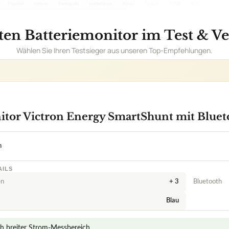
n
AILS
en
+ 3
Bluetooth
Blau
h breiter Strom-Messbereich
er archivierbar
lesbarkeit über Smartphone via Bluetooth
ten zu Batteriemonitor Victron Energy SmartShunt mit Bluetoot
nt mit verschiedenen Batteriearten verwendet werden?
kungen bei der Verwendung der Bluetooth-Funktion?
 Victron Energy SmartShunt richtig?