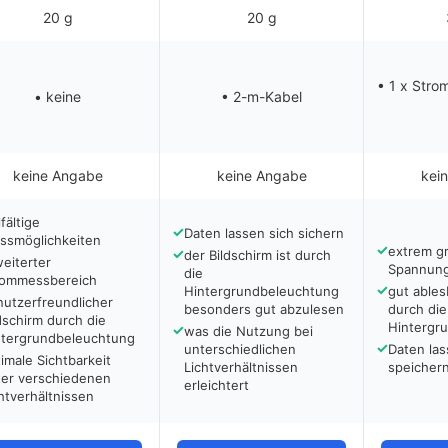
20 g
20 g
• 1 x Stro
• keine
• 2-m-Kabel
keine Angabe
keine Angabe
kei
lfältige
✓
Daten lassen sich sichern
ssmöglichkeiten
✓
extrem g
✓
der Bildschirm ist durch
eiterter
Spannung
die
rommessbereich
✓
Hintergrundbeleuchtung
gut ables
utzerfreundlicher
besonders gut abzulesen
durch die
dschirm durch die
Hintergr
✓
was die Nutzung bei
ntergrundbeleuchtung
✓
unterschiedlichen
Daten la
imale Sichtbarkeit
Lichtverhältnissen
speicher
ter verschiedenen
erleichtert
htverhältnissen