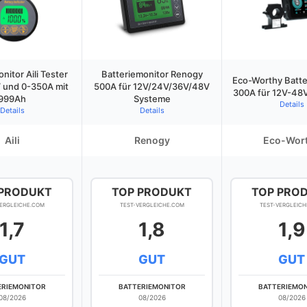
nitor Aili Tester
Batteriemonitor Renogy
Eco-Worthy Batte
V und 0-350A mit
500A für 12V/24V/36V/48V
300A für 12V-48V
999Ah
Systeme
Details
Details
Details
Aili
Renogy
Eco-Wor
 PRODUKT
TOP PRODUKT
TOP PRO
VERGLEICHE.COM
TEST-VERGLEICHE.COM
TEST-VERGLEICH
1,7
1,8
1,9
GUT
GUT
GUT
ERIEMONITOR
BATTERIEMONITOR
BATTERIEMO
08/2026
08/2026
08/2026