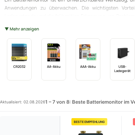
Anwendungen zu überwachen. Die wichtigsten Vorteil
Ladezustands und die frühzeitige Erkennung von Probleme
besonders wichtig? Wie wählt man den richtigen Batterie
▼ Mehr anzeigen
und wertvolle Tipps zur Auswahl des besten Modells gegeb
**solare Energiespeicheranlage** langfristig Kosten sparen 
CR2032
AA-Akku
AAA-Akku
USB-
Ladegerät
1 – 7 von 8: Beste Batteriemonitor im V
Aktualisiert: 02.08.2026
BESTE EMPFEHLUNG