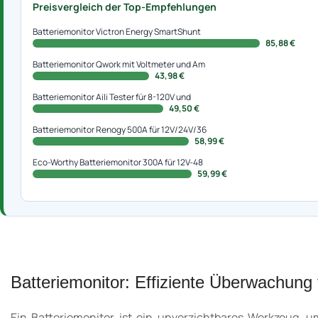
Preisvergleich der Top-Empfehlungen
Batteriemonitor Victron Energy SmartShunt
85,88 €
Batteriemonitor Qwork mit Voltmeter und Am
43,98 €
Batteriemonitor Aili Tester für 8-120V und
49,50 €
Batteriemonitor Renogy 500A für 12V/24V/36
58,99 €
Eco-Worthy Batteriemonitor 300A für 12V-48
59,99 €
Batteriemonitor: Effiziente Überwachung f
Ein Batteriemonitor ist ein unverzichtbares Werkzeug, 