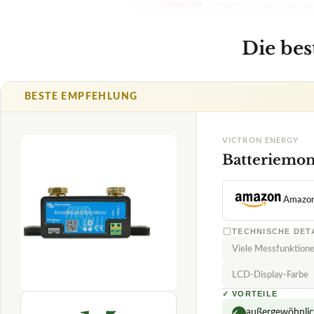
Amazo
TECHNISCHE DET
Viele Messfunktion
LCD-Display-Farbe
✓
VORTEILE
1,5
außergewöhnlic
✓
Daten sind sich
✓
SEHR GUT
Victron Energy
komfortable Ab
✓
Batteriemonitor
08/2026
Fragen und Antwor
★
★
★
★
★
Kann der SmartShu
Gibt es Einschrän
Wie pflege ich den