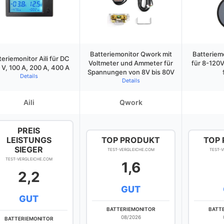
Batteriemonitor Qwork mit
Batteriemo
teriemonitor Aili für DC
Voltmeter und Ammeter für
für 8-120
 V, 100 A, 200 A, 400 A
Spannungen von 8V bis 80V
Details
Details
Aili
Qwork
PREIS
LEISTUNGS
TOP PRODUKT
TOP
SIEGER
TEST-VERGLEICHE.COM
TEST-
TEST-VERGLEICHE.COM
1,6
2,2
GUT
GUT
BATTERIEMONITOR
BATT
08/2026
BATTERIEMONITOR