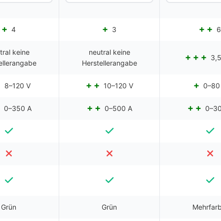
4
3
6
tral keine
neutral keine
3,5
ellerangabe
Herstellerangabe
8–120 V
10–120 V
0–80
0–350 A
0–500 A
0–30
Grün
Grün
Mehrfarb