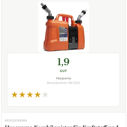
1,9
GUT
Husqvarna
Benzinkanister
08/2026
★
★
★
★
★
HUSQVARNA