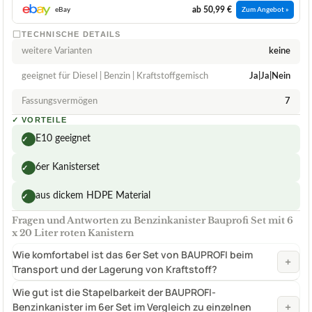
ab 50,99 €
eBay
Zum Angebot »
TECHNISCHE DETAILS
weitere Varianten
keine
geeignet für Diesel | Benzin | Kraftstoffgemisch
Ja|Ja|Nein
Fassungsvermögen
7
✓
VORTEILE
E10 geeignet
✓
6er Kanisterset
✓
aus dickem HDPE Material
✓
Fragen und Antworten zu Benzinkanister Bauprofi Set mit 6
x 20 Liter roten Kanistern
Wie komfortabel ist das 6er Set von BAUPROFI beim
+
Transport und der Lagerung von Kraftstoff?
Wie gut ist die Stapelbarkeit der BAUPROFI-
+
Benzinkanister im 6er Set im Vergleich zu einzelnen