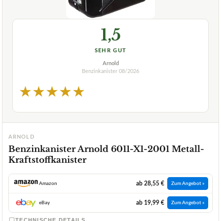
1,5
SEHR GUT
Arnold
Benzinkanister
08/2026
★
★
★
★
★
ARNOLD
Benzinkanister Arnold 6011-X1-2001 Metall-
Kraftstoffkanister
ab 28,55 €
Amazon
Zum Angebot »
ab 19,99 €
eBay
Zum Angebot »
TECHNISCHE DETAILS