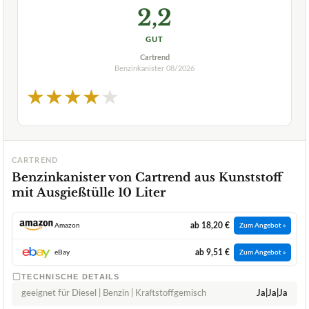
2,2
GUT
Cartrend
Benzinkanister
08/2026
★
★
★
★
★
CARTREND
Benzinkanister von Cartrend aus Kunststoff
mit Ausgießtülle 10 Liter
ab 18,20 €
Amazon
Zum Angebot »
ab 9,51 €
eBay
Zum Angebot »
TECHNISCHE DETAILS
geeignet für Diesel | Benzin | Kraftstoffgemisch
Ja|Ja|Ja