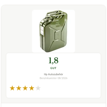
1,8
GUT
Hp Autozubehör
Benzinkanister
08/2026
★
★
★
★
★