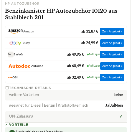
HP AUTOZUBEHÖR
Benzinkanister HP Autozubehör 10120 aus
Stahlblech 20l
ab 31,87 €
Amazon
Zum Angebot »
ab 24,95 €
eBay
Zum Angebot »
ab 49,95 €
BayWa
Auf Lager
Zum Angebot »
BA
ab 60,49 €
Autodoc
Auf Lager
Zum Angebot »
ab 32,49 €
OBI
Auf Lager
Zum Angebot »
TECHNISCHE DETAILS
weitere Varianten
keine
geeignet für Diesel | Benzin | Kraftstoffgemisch
Ja|Ja|Nein
UN-Zulassung
✓
✓
VORTEILE