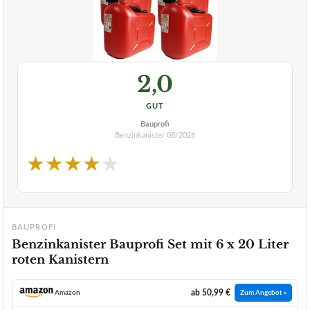
2,0
GUT
Bauprofi
Benzinkanister
08/2026
★
★
★
★
★
BAUPROFI
Benzinkanister Bauprofi Set mit 6 x 20 Liter
roten Kanistern
ab 50,99 €
Amazon
Zum Angebot »