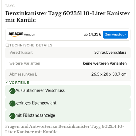
TAYG
Benzinkanister Tayg 602351 10-Liter Kanister
mit Kanüle
ab 14,31 €
Amazon
Zum Angebot »
TECHNISCHE DETAILS
Verschlussart
Schraubverschluss
weitere Varianten
keine weiteren Varianten
Abmessungen L
‎26,5 x 20 x 30,7 cm
✓
VORTEILE
Auslaufsicherer Verschluss
✓
geringes Eigengewicht
✓
mit Füllstandsanzeige
✓
Fragen und Antworten zu Benzinkanister Tayg 602351 10-
Liter Kanister mit Kanüle