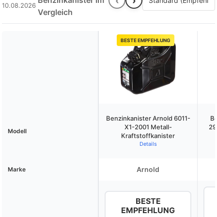
‹
›
Benzinkanister im
10.08.2026
Vergleich
BESTE EMPFEHLUNG
Benzinkanister Arnold 6011-
Be
X1-2001 Metall-
29
Modell
Kraftstoffkanister
Details
Arnold
Marke
BESTE
EMPFEHLUNG