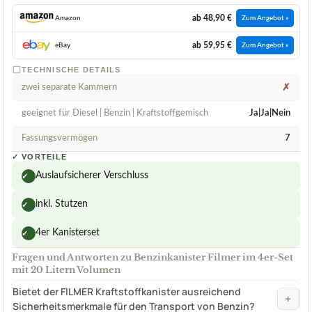
ab 48,90 €
Amazon
Zum Angebot »
ab 59,95 €
eBay
Zum Angebot »
TECHNISCHE DETAILS
zwei separate Kammern
✗
geeignet für Diesel | Benzin | Kraftstoffgemisch
Ja|Ja|Nein
Fassungsvermögen
7
✓
VORTEILE
Auslaufsicherer Verschluss
✓
inkl. Stutzen
✓
4er Kanisterset
✓
Fragen und Antworten zu Benzinkanister Filmer im 4er-Set
mit 20 Litern Volumen
Bietet der FILMER Kraftstoffkanister ausreichend
+
Sicherheitsmerkmale für den Transport von Benzin?