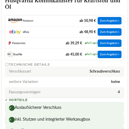
Husqvarna Kombikanister für Kraftstoff und
Öl
ab 50,98 €
Amazon
Zum Angebot »
ab 48,90 €
eBay
Zum Angebot »
ab 39,29 €
Passiontec
Auf Lager
Zum Angebot »
ab 45,00 €
BayWa
Auf Lager
Zum Angebot »
BA
TECHNISCHE DETAILS
Verschlussart
Schraubverschluss
weitere Varianten
keine
Fassungsvermögen
4
✓
VORTEILE
Auslaufsicherer Verschluss
✓
inkl. Stutzen und integrierter Werkzeugbox
✓