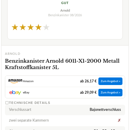
GUT
Arnold
Benzinkanister
08/2026
★
★
★
★
★
ARNOLD
Benzinkanister Arnold 6011-X1-2000 Metall
Kraftstoffkanister 5L
ab 26,17 €
Amazon
Zum Angebot »
ab 29,09 €
eBay
Zum Angebot »
TECHNISCHE DETAILS
Verschlussart
Bajonettverschluss
zwei separate Kammern
✗