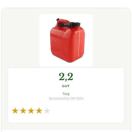
2,2
GUT
Tayg
Benzinkanister
08/2026
★
★
★
★
★