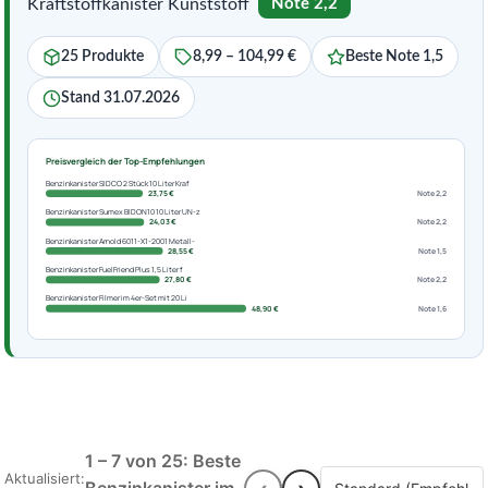
Kraftstoffkanister Kunststoff
Note 2,2
25 Produkte
8,99 – 104,99 €
Beste Note 1,5
Stand 31.07.2026
Preisvergleich der Top-Empfehlungen
Benzinkanister SIDCO 2 Stück 10 Liter Kraf
23,75 €
Note 2,2
Benzinkanister Sumex BIDON10 10 Liter UN-z
24,03 €
Note 2,2
Benzinkanister Arnold 6011-X1-2001 Metall-
28,55 €
Note 1,5
Benzinkanister FuelFriend Plus 1,5 Liter f
27,80 €
Note 2,2
Benzinkanister Filmer im 4er-Set mit 20 Li
48,90 €
Note 1,6
1 – 7 von 25: Beste
Aktualisiert: