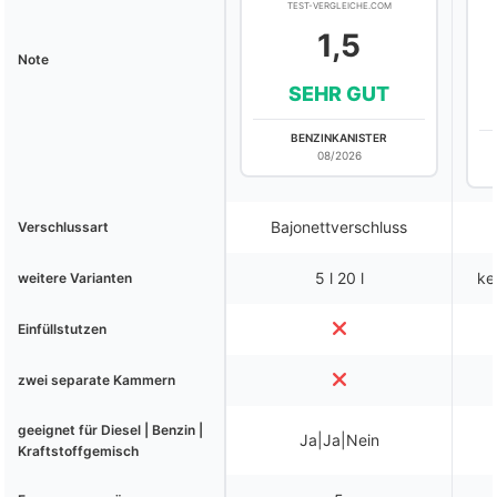
TEST-VERGLEICHE.COM
1,5
Note
SEHR GUT
BENZINKANISTER
08/2026
Bajonettverschluss
Verschlussart
5 l 20 l
ke
weitere Varianten
Einfüllstutzen
zwei separate Kammern
geeignet für Diesel | Benzin |
Ja|Ja|Nein
Kraftstoffgemisch