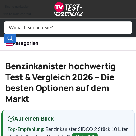
Auto & Motor
Skip to navigation
Drogerie
Skip to main content
Elektronik
Freizeit
Kategorien
Haushalt
Benzinkanister hochwertig
Mode
Test & Vergleich 2026 – Die
besten Optionen auf dem
Wohnen
Markt
Service
Vergleichssiegel
Auf einen Blick
Top-Empfehlung:
Benzinkanister SIDCO 2 Stück 10 Liter