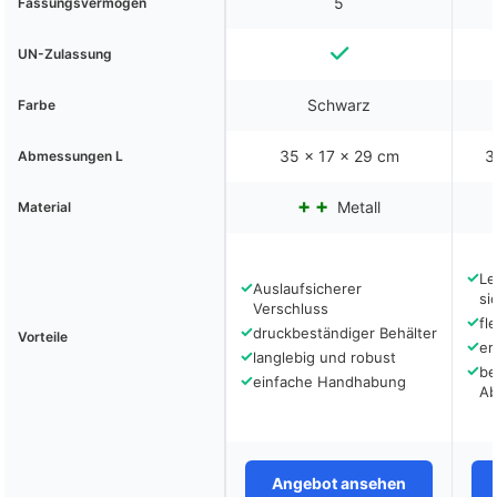
5
Fassungsvermögen
UN-Zulassung
Schwarz
Farbe
35 x 17 x 29 cm
‎
Abmessungen L
Metall
Material
✓
Le
✓
Auslaufsicherer
si
Verschluss
✓
fl
✓
druckbeständiger Behälter
Vorteile
✓
er
✓
langlebig und robust
✓
be
✓
einfache Handhabung
Ab
Angebot ansehen