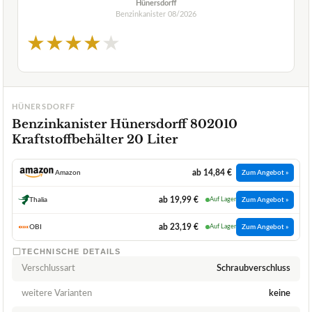
Hünersdorff
Benzinkanister
08/2026
★
★
★
★
★
HÜNERSDORFF
Benzinkanister Hünersdorff 802010
Kraftstoffbehälter 20 Liter
ab 14,84 €
Amazon
Zum Angebot »
ab 19,99 €
Thalia
Auf Lager
Zum Angebot »
ab 23,19 €
OBI
Auf Lager
Zum Angebot »
TECHNISCHE DETAILS
Verschlussart
Schraubverschluss
weitere Varianten
keine