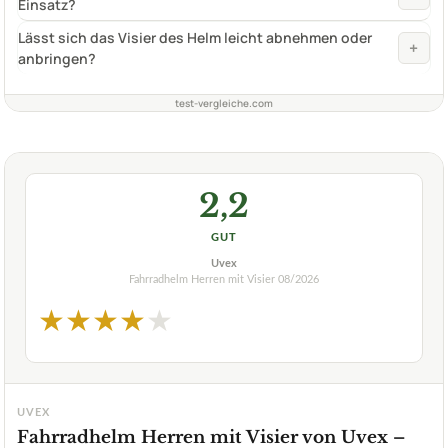
Einsatz?
Lässt sich das Visier des Helm leicht abnehmen oder
+
anbringen?
test-vergleiche.com
2,2
GUT
Uvex
Fahrradhelm Herren mit Visier
08/2026
★
★
★
★
★
UVEX
Fahrradhelm Herren mit Visier von Uvex –