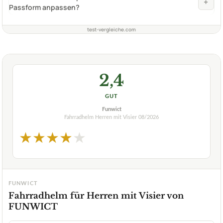
+
Passform anpassen?
test-vergleiche.com
2,4
GUT
Funwict
Fahrradhelm Herren mit Visier
08/2026
★
★
★
★
★
FUNWICT
Fahrradhelm für Herren mit Visier von
FUNWICT