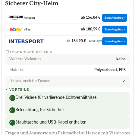
Sicherer City-Helm
ab 156,84 €
Amazon
Zum Angebot »
ab 180,59 €
eBay
Zum Angebot »
ab 184,90 €
INTERSPORT
Auf Lager
Zum Angebot »
TECHNISCHE DETAILS
Weitere Varianten
keine
Material
Polycarbonat, EPS
Unisex, auch für Damen
✓
✓
VORTEILE
Drei Visiere für variierende Lichtverhältnisse
✓
Beleuchtung für Sicherheit
✓
Staubtasche und USB-Kabel enthalten
✓
Fragen und Antworten zu Fahrradhelm Herren mit Visier von