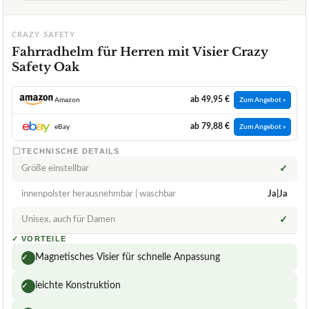
CRAZY SAFETY
Fahrradhelm für Herren mit Visier Crazy
Safety Oak
ab 49,95 €
Amazon
Zum Angebot »
ab 79,88 €
eBay
Zum Angebot »
TECHNISCHE DETAILS
Größe einstellbar
✓
innenpolster herausnehmbar | waschbar
Ja|Ja
Unisex, auch für Damen
✓
✓
VORTEILE
Magnetisches Visier für schnelle Anpassung
✓
leichte Konstruktion
✓