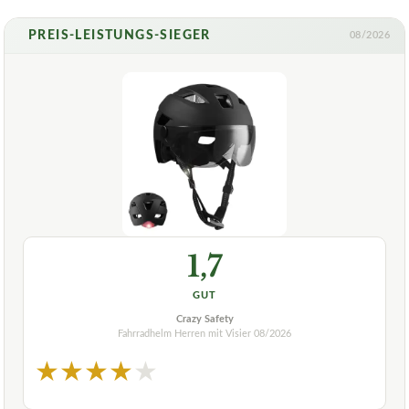
PREIS-LEISTUNGS-SIEGER
08/2026
1,7
GUT
Crazy Safety
Fahrradhelm Herren mit Visier
08/2026
★
★
★
★
★