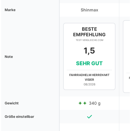
Shinmax
Marke
BESTE
EMPFEHLUNG
TEST-VERGLEICHE.COM
1,5
Note
SEHR GUT
FAHRRADHELM HERREN MIT
F
VISIER
08/2026
340 g
Gewicht
Größe einstellbar