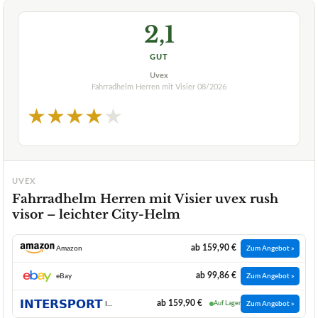
2,1
GUT
Uvex
Fahrradhelm Herren mit Visier
08/2026
★
★
★
★
★
UVEX
Fahrradhelm Herren mit Visier uvex rush
visor – leichter City-Helm
ab 159,90 €
Amazon
Zum Angebot »
ab 99,86 €
eBay
Zum Angebot »
ab 159,90 €
INTERSPORT
Auf Lager
Zum Angebot »