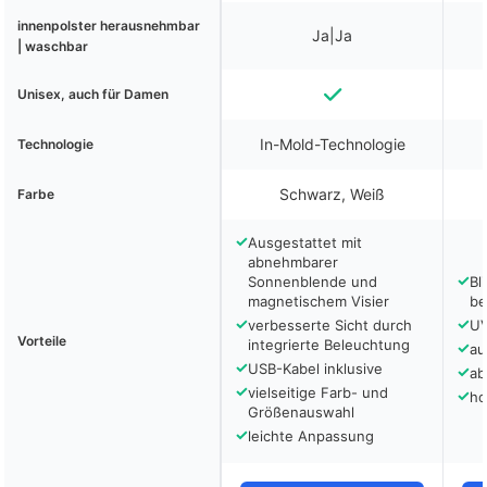
innenpolster herausnehmbar
Ja|Ja
| waschbar
Unisex, auch für Damen
In-Mold-Technologie
Technologie
Schwarz, Weiß
Farbe
✓
Ausgestattet mit
abnehmbarer
✓
Sonnenblende und
Bl
magnetischem Visier
be
✓
✓
verbesserte Sicht durch
UV
Vorteile
integrierte Beleuchtung
✓
au
✓
USB-Kabel inklusive
✓
ab
✓
vielseitige Farb- und
✓
ho
Größenauswahl
✓
leichte Anpassung