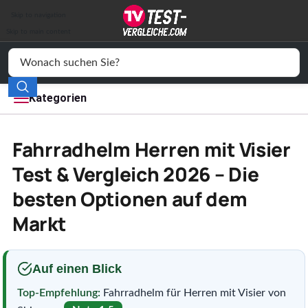
Auto & Motor
Skip to navigation
Drogerie
Skip to main content
Elektronik
Freizeit
Kategorien
Haushalt
Fahrradhelm Herren mit Visier
Mode
Test & Vergleich 2026 – Die
besten Optionen auf dem
Wohnen
Markt
Service
Vergleichssiegel
Auf einen Blick
Top-Empfehlung:
Fahrradhelm für Herren mit Visier von