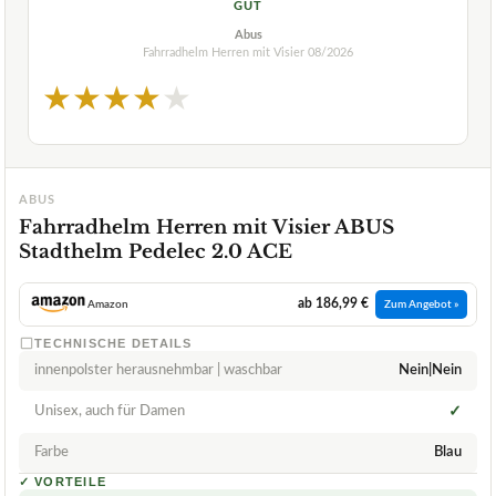
GUT
Abus
Fahrradhelm Herren mit Visier
08/2026
★
★
★
★
★
ABUS
Fahrradhelm Herren mit Visier ABUS
Stadthelm Pedelec 2.0 ACE
ab 186,99 €
Amazon
Zum Angebot »
TECHNISCHE DETAILS
innenpolster herausnehmbar | waschbar
Nein|Nein
Unisex, auch für Damen
✓
Farbe
Blau
✓
VORTEILE