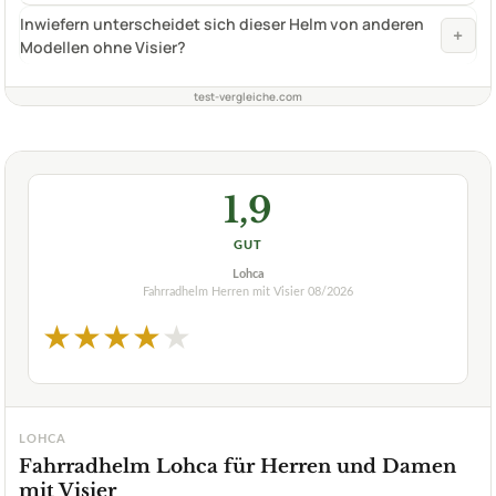
Inwiefern unterscheidet sich dieser Helm von anderen
+
Modellen ohne Visier?
test-vergleiche.com
1,9
GUT
Lohca
Fahrradhelm Herren mit Visier
08/2026
★
★
★
★
★
LOHCA
Fahrradhelm Lohca für Herren und Damen
mit Visier