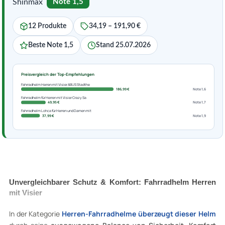
Shinmax
Note 1,5
12 Produkte
34,19 – 191,90 €
Beste Note 1,5
Stand 25.07.2026
Preisvergleich der Top-Empfehlungen
Fahrradhelm Herren mit Visier ABUS Stadthe
186,99 €
Note 1,6
Fahrradhelm für Herren mit Visier Crazy Sa
49,95 €
Note 1,7
Fahrradhelm Lohca für Herren und Damen mit
37,99 €
Note 1,9
Unvergleichbarer Schutz & Komfort: Fahrradhelm Herren
mit Visier
In der Kategorie
Herren-Fahrradhelme überzeugt dieser Helm