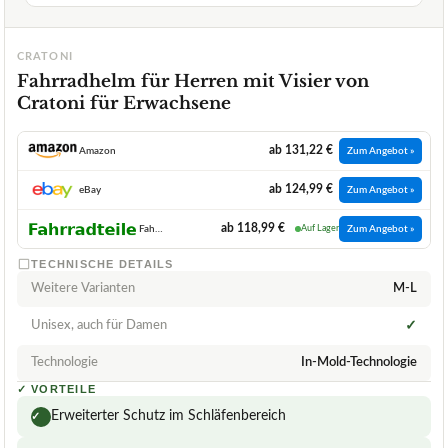
CRATONI
Fahrradhelm für Herren mit Visier von
Cratoni für Erwachsene
ab 131,22 €
Amazon
Zum Angebot »
ab 124,99 €
eBay
Zum Angebot »
ab 118,99 €
Fahrradteile Shop
Auf Lager
Zum Angebot »
TECHNISCHE DETAILS
Weitere Varianten
M-L
Unisex, auch für Damen
✓
Technologie
In-Mold-Technologie
✓
VORTEILE
Erweiterter Schutz im Schläfenbereich
✓