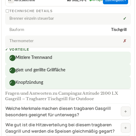
ab 362,90 €
Verticalextreme
Auf Lager
Zum Angebot »
VE
TECHNISCHE DETAILS
Brenner einzeln steuerbar
✓
Bauform
Tischgrill
Thermometer
✗
✓
VORTEILE
Mittlere Trennwand
✓
glatt und gerillte Grillfläche
✓
Knopfzündung
✓
Fragen und Antworten zu Campingaz Attitude 2100 LX
Gasgrill – Tragbarer Tischgrill für Outdoor
Welche Merkmale machen diesen tragbaren Gasgrill
+
besonders geeignet für unterwegs?
Wie gut ist die Hitzeverteilung bei diesem tragbaren
+
Gasgrill und werden die Speisen gleichmäßig gegart?