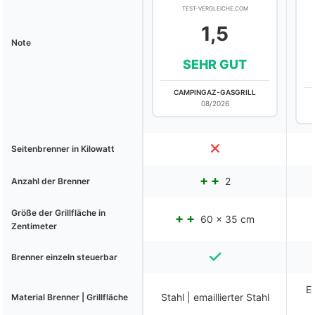
TEST-VERGLEICHE.COM
1,5
Note
SEHR GUT
CAMPINGAZ-GASGRILL
08/2026
Seitenbrenner in Kilowatt
2
Anzahl der Brenner
Größe der Grillfläche in
60 x 35 cm
Zentimeter
Brenner einzeln steuerbar
Ed
Stahl | emaillierter Stahl
Material Brenner | Grillfläche