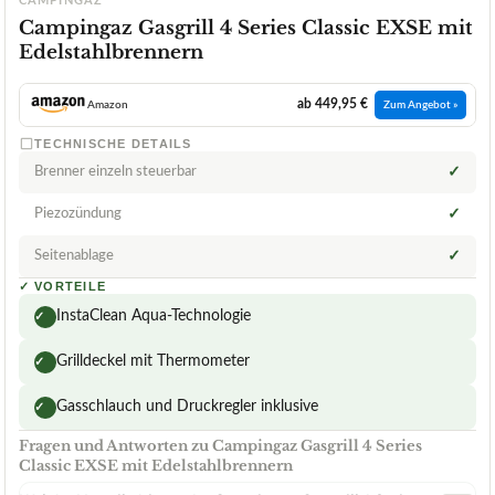
CAMPINGAZ
Campingaz Gasgrill 4 Series Classic EXSE mit
Edelstahlbrennern
ab 449,95 €
Amazon
Zum Angebot »
TECHNISCHE DETAILS
Brenner einzeln steuerbar
✓
Piezozündung
✓
Seitenablage
✓
✓
VORTEILE
InstaClean Aqua-Technologie
✓
Grilldeckel mit Thermometer
✓
Gasschlauch und Druckregler inklusive
✓
Fragen und Antworten zu Campingaz Gasgrill 4 Series
Classic EXSE mit Edelstahlbrennern