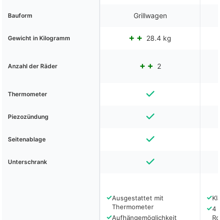
Grillwagen
Bauform
28.4 kg
Gewicht in Kilogramm
2
Anzahl der Räder
Thermometer
Piezozündung
Seitenablage
Unterschrank
✓
✓
Ausgestattet mit
Kl
Thermometer
✓
4 
✓
Aufhängemöglichkeit
Ro