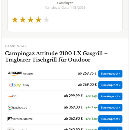
Campingaz
Campingaz-Gasgrill
08/2026
★
★
★
★
★
CAMPINGAZ
Campingaz Attitude 2100 LX Gasgrill –
Tragbarer Tischgrill für Outdoor
ab 269,95 €
Amazon
Zum Angebot »
ab 269,00 €
eBay
Zum Angebot »
ab 299,99 €
OBI
Auf Lager
Zum Angebot »
ab 369,00 €
hagebau.de
Auf Lager
Zum Angebot »
ab 362,90 €
VerticalExtreme
Auf Lager
Zum Angebot »