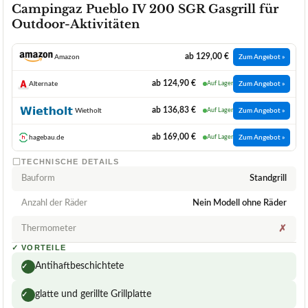
Campingaz Pueblo IV 200 SGR Gasgrill für
Outdoor-Aktivitäten
ab 129,00 €
Amazon
Zum Angebot »
ab 124,90 €
Alternate
Auf Lager
Zum Angebot »
ab 136,83 €
Wietholt
Auf Lager
Zum Angebot »
ab 169,00 €
hagebau.de
Auf Lager
Zum Angebot »
TECHNISCHE DETAILS
Bauform
Standgrill
Anzahl der Räder
Nein Modell ohne Räder
Thermometer
✗
✓
VORTEILE
Antihaftbeschichtete
✓
glatte und gerillte Grillplatte
✓