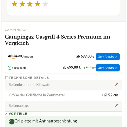
★
★
★
★
★
CAMPINGAZ
Campingaz Gasgrill 4 Series Premium im
Vergleich
ab 699,00 €
Amazon
Zum Angebot »
ab 699,00 €
hagebau.de
Auf Lager
Zum Angebot »
TECHNISCHE DETAILS
Seitenbrenner in Kilowatt
✗
Größe der Grillfläche in Zentimeter
+ Ø 52 cm
Seitenablage
✗
✓
VORTEILE
Grillplatte mit Antihaftbeschichtung
✓