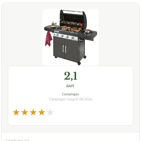
2,1
GUT
Campingaz
Campingaz-Gasgrill
08/2026
★
★
★
★
★