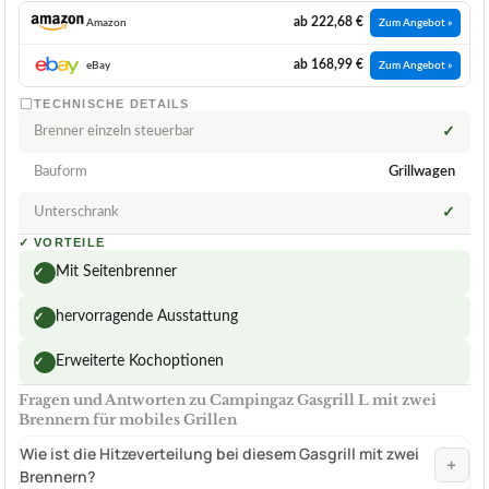
ab 222,68 €
Amazon
Zum Angebot »
ab 168,99 €
eBay
Zum Angebot »
TECHNISCHE DETAILS
Brenner einzeln steuerbar
✓
Bauform
Grillwagen
Unterschrank
✓
✓
VORTEILE
Mit Seitenbrenner
✓
hervorragende Ausstattung
✓
Erweiterte Kochoptionen
✓
Fragen und Antworten zu Campingaz Gasgrill L mit zwei
Brennern für mobiles Grillen
Wie ist die Hitzeverteilung bei diesem Gasgrill mit zwei
+
Brennern?