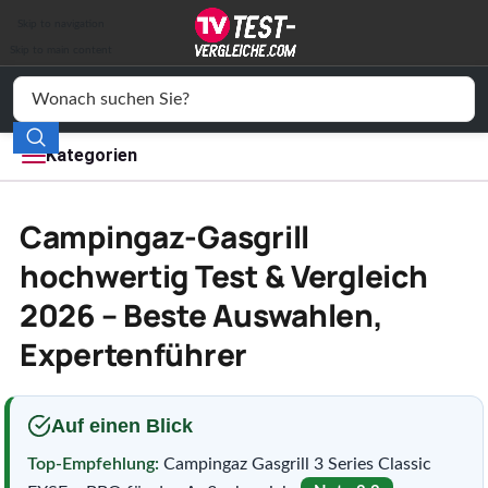
Auto & Motor
Skip to navigation
Drogerie
Skip to main content
Elektronik
Freizeit
Kategorien
Haushalt
Campingaz-Gasgrill
Mode
hochwertig Test & Vergleich
2026 – Beste Auswahlen,
Wohnen
Expertenführer
Service
Vergleichssiegel
Auf einen Blick
Top-Empfehlung:
Campingaz Gasgrill 3 Series Classic