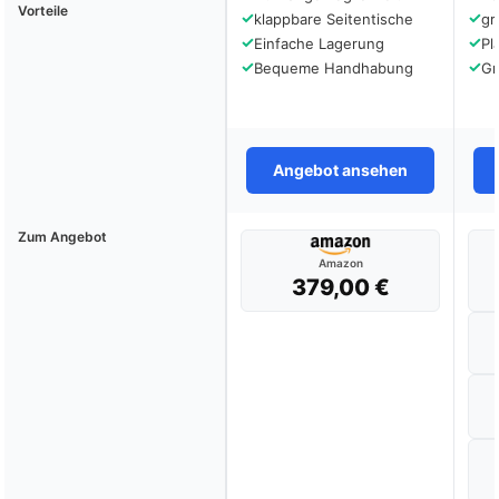
Vorteile
✓
✓
klappbare Seitentische
gr
✓
✓
Einfache Lagerung
Pl
✓
✓
Bequeme Handhabung
Gr
Angebot ansehen
Zum Angebot
Amazon
379,00 €