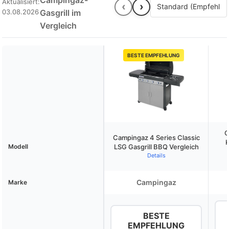
Campingaz-
Aktualisiert:
‹
›
03.08.2026
Gasgrill im
Vergleich
BESTE EMPFEHLUNG
C
Campingaz 4 Series Classic
K
Modell
LSG Gasgrill BBQ Vergleich
Details
Campingaz
Marke
BESTE
EMPFEHLUNG