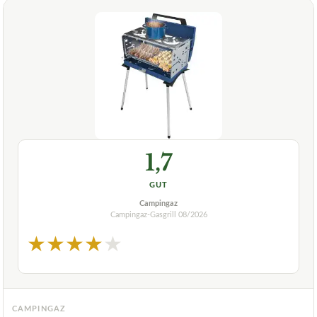
1,7
GUT
Campingaz
Campingaz-Gasgrill
08/2026
★
★
★
★
★
CAMPINGAZ