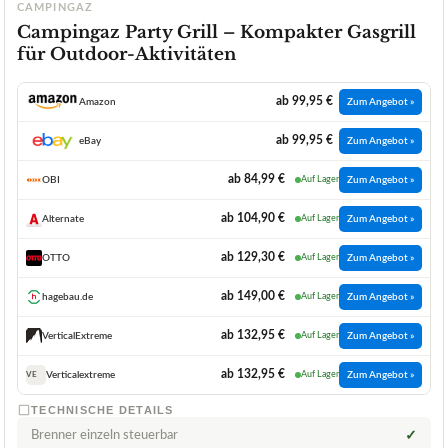
CAMPINGAZ
Campingaz Party Grill – Kompakter Gasgrill
für Outdoor-Aktivitäten
ab 99,95 €
Amazon
Zum Angebot »
ab 99,95 €
eBay
Zum Angebot »
ab 84,99 €
OBI
Auf Lager
Zum Angebot »
ab 104,90 €
Alternate
Auf Lager
Zum Angebot »
ab 129,30 €
OTTO
Auf Lager
Zum Angebot »
ab 149,00 €
hagebau.de
Auf Lager
Zum Angebot »
ab 132,95 €
VerticalExtreme
Auf Lager
Zum Angebot »
ab 132,95 €
Verticalextreme
Auf Lager
Zum Angebot »
VE
TECHNISCHE DETAILS
Brenner einzeln steuerbar
✓