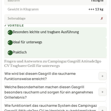
Bauform
Tischgrill
Gewicht in Kilogramm
+++ 13 kg
Seitenablage
✗
✓
VORTEILE
Besonders leichte und tragbare Ausführung
✓
Ideal für unterwegs
✓
Praktisch
✓
Fragen und Antworten zu Campingaz Gasgrill Attitude2go
CV Tragbarer Grill für unterwegs
Wie wird bei diesem Gasgrill die raucharme
+
Funktionsweise erreicht?
Welche Besonderheiten machen diesen Gasgrill
+
besonders raucharm und sorgen für ein angenehmes
Grillerlebnis?
Wie funktioniert das raucharme System des Campingaz
+
Gasgrill Attitude2go CV im Vergleich zu herkömmlichen