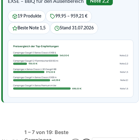
EXSE – BBQ für den Außenbereich
Note 2,2
19 Produkte
99,95 – 959,21 €
Beste Note 1,5
Stand 31.07.2026
Preisvergleich der Top-Empfehlungen
Campingaz Gasgrill 3 Series Classic EXSE &
549,00 €
Note 2,2
Campingaz Gasgrill 2-Flammkocher 600 SG mi
169,00 €
Note 2,2
Campingaz 4 Series Classic LSG Gasgrill BB
379,00 €
Note 1,5
Campingaz Gasgrill 4 Series Classic EXSE m
449,95 €
Note 2,1
Campingaz Gasgrill 4 Series Premium im Ver
699,00 €
Note 1,6
1 – 7 von 19: Beste