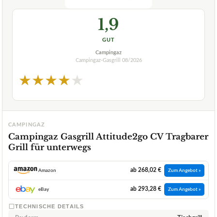
1,9
GUT
Campingaz
Campingaz-Gasgrill
08/2026
★
★
★
★
★
CAMPINGAZ
Campingaz Gasgrill Attitude2go CV Tragbarer
Grill für unterwegs
ab 268,02 €
Amazon
Zum Angebot »
ab 293,28 €
eBay
Zum Angebot »
TECHNISCHE DETAILS