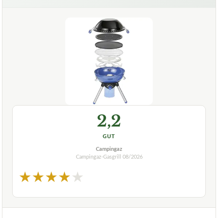
2,2
GUT
Campingaz
Campingaz-Gasgrill
08/2026
★
★
★
★
★