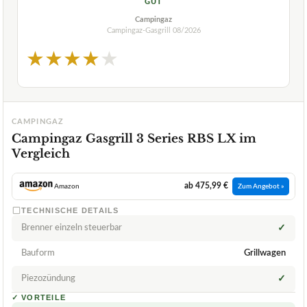
GUT
Campingaz
Campingaz-Gasgrill
08/2026
★
★
★
★
★
CAMPINGAZ
Campingaz Gasgrill 3 Series RBS LX im
Vergleich
ab 475,99 €
Amazon
Zum Angebot »
TECHNISCHE DETAILS
Brenner einzeln steuerbar
✓
Bauform
Grillwagen
Piezozündung
✓
✓
VORTEILE