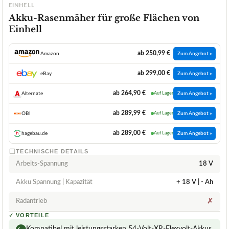
EINHELL
Akku-Rasenmäher für große Flächen von
Einhell
ab 250,99 €
Amazon
Zum Angebot »
ab 299,00 €
eBay
Zum Angebot »
ab 264,90 €
Alternate
Auf Lager
Zum Angebot »
ab 289,99 €
OBI
Auf Lager
Zum Angebot »
ab 289,00 €
hagebau.de
Auf Lager
Zum Angebot »
TECHNISCHE DETAILS
Arbeits-Spannung
18 V
Akku Spannung | Kapazität
+ 18 V | - Ah
Radantrieb
✗
✓
VORTEILE
Kompatibel mit leistungsstarken 54-Volt-XR-Flexvolt-Akkus