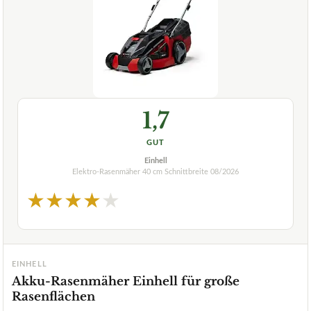
1,7
GUT
Einhell
Elektro-Rasenmäher 40 cm Schnittbreite
08/2026
★
★
★
★
★
EINHELL
Akku-Rasenmäher Einhell für große
Rasenflächen