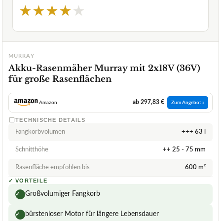
★
★
★
★
★
MURRAY
Akku-Rasenmäher Murray mit 2x18V (36V)
für große Rasenflächen
ab 297,83 €
Amazon
Zum Angebot »
TECHNISCHE DETAILS
Fangkorbvolumen
+++ 63 l
Schnitthöhe
++ 25 - 75 mm
Rasenfläche empfohlen bis
600 m²
✓
VORTEILE
Großvolumiger Fangkorb
✓
bürstenloser Motor für längere Lebensdauer
✓