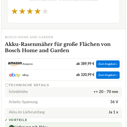
★
★
★
★
★
BOSCH HOME AND GARDEN
Akku-Rasenmäher für große Flächen von
Bosch Home and Garden
ab 389,99 €
Amazon
Zum Angebot »
ab 320,99 €
eBay
Zum Angebot »
TECHNISCHE DETAILS
Schnitthöhe
++ 20 - 70 mm
Arbeits-Spannung
36 V
Akku im Lieferumfang
Ja 1 x
✓
VORTEILE