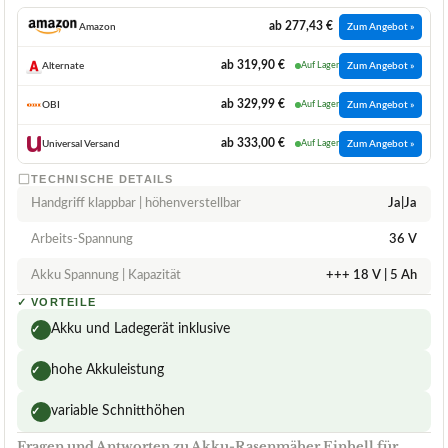
ab 277,43 €
Amazon
Zum Angebot »
ab 319,90 €
Alternate
Auf Lager
Zum Angebot »
ab 329,99 €
OBI
Auf Lager
Zum Angebot »
ab 333,00 €
Universal Versand
Auf Lager
Zum Angebot »
TECHNISCHE DETAILS
Handgriff klappbar | höhenverstellbar
Ja|Ja
Arbeits-Spannung
36 V
Akku Spannung | Kapazität
+++ 18 V | 5 Ah
✓
VORTEILE
Akku und Ladegerät inklusive
✓
hohe Akkuleistung
✓
variable Schnitthöhen
✓
Fragen und Antworten zu Akku-Rasenmäher Einhell für