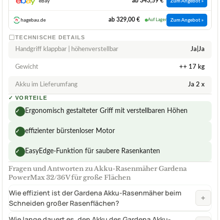
ab 343,59 €
eBay
Zum Angebot »
ab 329,00 €
hagebau.de
Auf Lager
Zum Angebot »
TECHNISCHE DETAILS
Handgriff klappbar | höhenverstellbar
Ja|Ja
Gewicht
++ 17 kg
Akku im Lieferumfang
Ja 2 x
✓
VORTEILE
Ergonomisch gestalteter Griff mit verstellbaren Höhen
✓
effizienter bürstenloser Motor
✓
EasyEdge-Funktion für saubere Rasenkanten
✓
Fragen und Antworten zu Akku-Rasenmäher Gardena
PowerMax 32/36V für große Flächen
Wie effizient ist der Gardena Akku-Rasenmäher beim
+
Schneiden großer Rasenflächen?
Wie lange dauert es, den Akku des Gardena Akku-