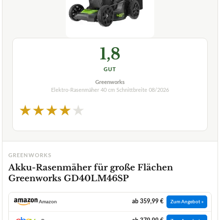
1,8
GUT
Greenworks
Elektro-Rasenmäher 40 cm Schnittbreite
08/2026
★
★
★
★
★
GREENWORKS
Akku-Rasenmäher für große Flächen
Greenworks GD40LM46SP
ab 359,99 €
Amazon
Zum Angebot »