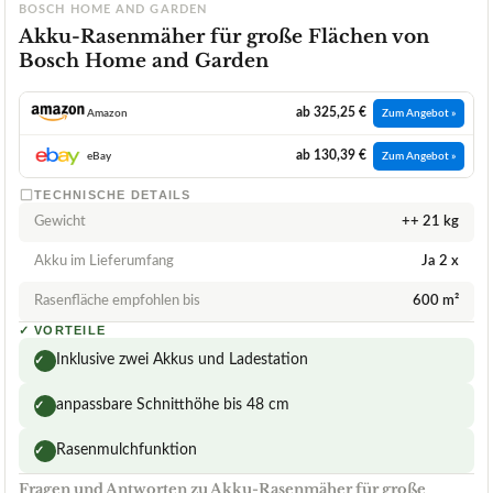
BOSCH HOME AND GARDEN
Akku-Rasenmäher für große Flächen von
Bosch Home and Garden
ab 325,25 €
Amazon
Zum Angebot »
ab 130,39 €
eBay
Zum Angebot »
TECHNISCHE DETAILS
Gewicht
++ 21 kg
Akku im Lieferumfang
Ja 2 x
Rasenfläche empfohlen bis
600 m²
✓
VORTEILE
Inklusive zwei Akkus und Ladestation
✓
anpassbare Schnitthöhe bis 48 cm
✓
Rasenmulchfunktion
✓
Fragen und Antworten zu Akku-Rasenmäher für große