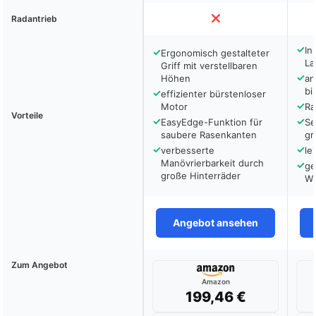
Radantrieb
✓
In
✓
Ergonomisch gestalteter
La
Griff mit verstellbaren
✓
Höhen
an
bi
✓
effizienter bürstenloser
✓
Motor
Ra
Vorteile
✓
✓
EasyEdge-Funktion für
Se
saubere Rasenkanten
gr
✓
✓
verbesserte
le
Manövrierbarkeit durch
✓
ge
große Hinterräder
Wa
Angebot ansehen
Zum Angebot
Amazon
199,46 €