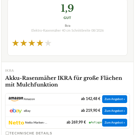
1,9
GUT
Ikra
Elektro-Rasenmäher 40 cm Schnittbreite
08/2026
★
★
★
★
★
IKRA
Akku-Rasenmäher IKRA für große Flächen
mit Mulchfunktion
ab 142,48 €
Amazon
Zum Angebot »
ab 219,90 €
eBay
Zum Angebot »
ab 269,99 €
Netto Marken-Discount
Auf Lager
Zum Angebot »
TECHNISCHE DETAILS