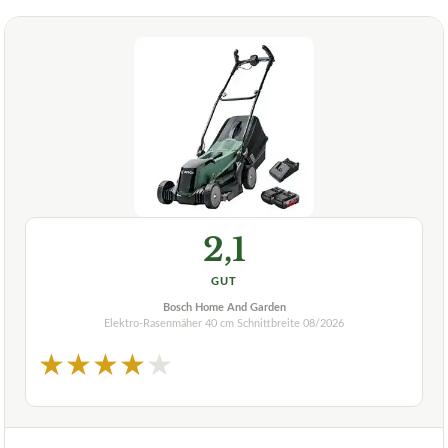
2,1
GUT
Bosch Home And Garden
Elektro-Rasenmäher 40 cm Schnittbreite
08/2026
★
★
★
★
★