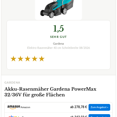
1,5
SEHR GUT
Gardena
Elektro-Rasenmäher 40 cm Schnittbreite
08/2026
★
★
★
★
★
GARDENA
Akku-Rasenmäher Gardena PowerMax
32/36V für große Flächen
ab 278,78 €
Amazon
Zum Angebot »