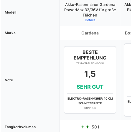
Akku-Rasenmäher Gardena
Akk
PowerMax 32/36V für große
Fl
Modell
Flächen
Details
Gardena
Bo
Marke
BESTE
EMPFEHLUNG
TEST-VERGLEICHE.COM
1,5
Note
SEHR GUT
ELEKTRO-RASENMäHER 40 CM
EL
SCHNITTBREITE
08/2026
50 l
Fangkorbvolumen