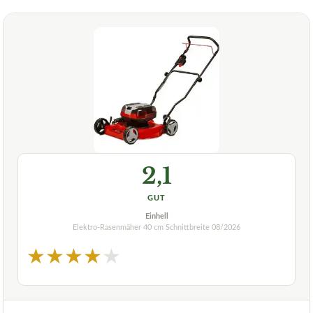
2,1
GUT
Einhell
Elektro-Rasenmäher 40 cm Schnittbreite
08/2026
★
★
★
★
★