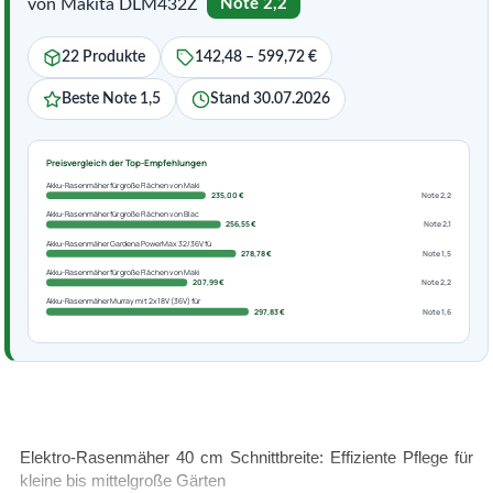
von Makita DLM432Z
Note 2,2
22 Produkte
142,48 – 599,72 €
Beste Note 1,5
Stand 30.07.2026
Preisvergleich der Top-Empfehlungen
Akku-Rasenmäher für große Flächen von Maki
235,00 €
Note 2,2
Akku-Rasenmäher für große Flächen von Blac
256,55 €
Note 2,1
Akku-Rasenmäher Gardena PowerMax 32/36V fü
278,78 €
Note 1,5
Akku-Rasenmäher für große Flächen von Maki
207,99 €
Note 2,2
Akku-Rasenmäher Murray mit 2x18V (36V) für
297,83 €
Note 1,6
Elektro-Rasenmäher 40 cm Schnittbreite: Effiziente Pflege für
kleine bis mittelgroße Gärten