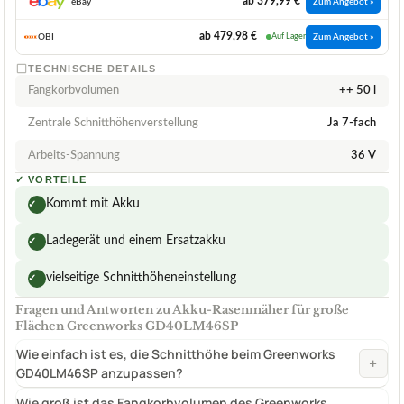
ab 379,99 €
eBay
Zum Angebot »
ab 479,98 €
OBI
Auf Lager
Zum Angebot »
TECHNISCHE DETAILS
Fangkorbvolumen
++ 50 l
Zentrale Schnitthöhenverstellung
Ja 7-fach
Arbeits-Spannung
36 V
✓
VORTEILE
Kommt mit Akku
✓
Ladegerät und einem Ersatzakku
✓
vielseitige Schnitthöheneinstellung
✓
Fragen und Antworten zu Akku-Rasenmäher für große
Flächen Greenworks GD40LM46SP
Wie einfach ist es, die Schnitthöhe beim Greenworks
+
GD40LM46SP anzupassen?
Wie groß ist das Fangkorbvolumen des Greenworks