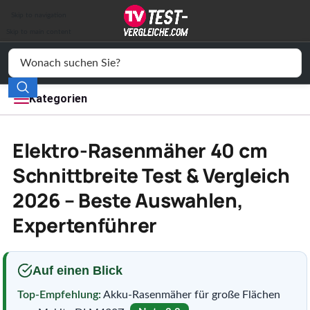
Auto & Motor
Skip to navigation
Drogerie
Skip to main content
Elektronik
Freizeit
Kategorien
Haushalt
Elektro-Rasenmäher 40 cm
Mode
Schnittbreite Test & Vergleich
2026 – Beste Auswahlen,
Wohnen
Expertenführer
Service
Vergleichssiegel
Auf einen Blick
Top-Empfehlung:
Akku-Rasenmäher für große Flächen