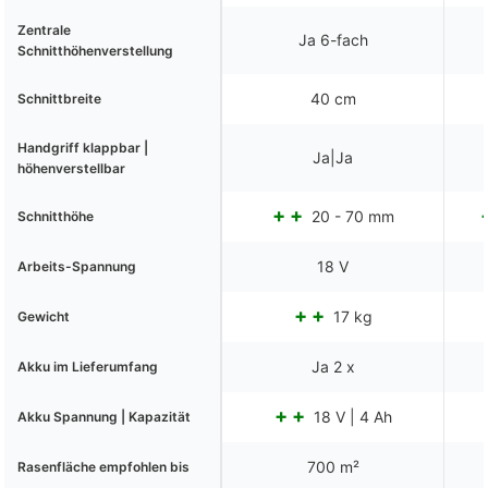
Zentrale
Ja 6-fach
Schnitthöhenverstellung
40 cm
Schnittbreite
Handgriff klappbar |
Ja|Ja
höhenverstellbar
20 - 70 mm
Schnitthöhe
18 V
Arbeits-Spannung
17 kg
Gewicht
Ja 2 x
Akku im Lieferumfang
18 V | 4 Ah
Akku Spannung | Kapazität
700 m²
Rasenfläche empfohlen bis