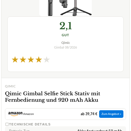
2,1
GUT
Qimic
Gimbal
08/2026
★
★
★
★
★
QIMIC
Qimic Gimbal Selfie Stick Stativ mit
Fernbedienung und 920 mAh Akku
ab 39,74 €
Amazon
Zum Angebot »
TECHNISCHE DETAILS