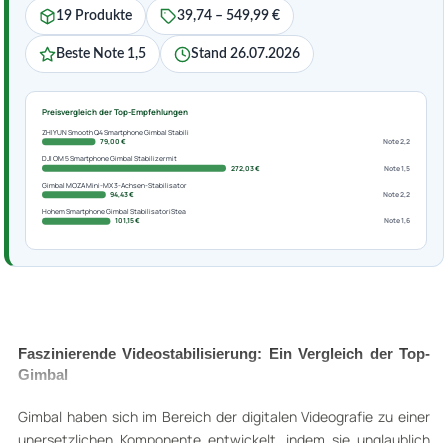
19 Produkte
39,74 – 549,99 €
Beste Note 1,5
Stand 26.07.2026
Preisvergleich der Top-Empfehlungen
ZHIYUN Smooth Q4 Smartphone Gimbal Stabili
79,00 €
Note 2,2
DJI OM 5 Smartphone Gimbal Stabilizer mit
272,03 €
Note 1,5
Gimbal MOZA Mini-MX 3-Achsen-Stabilisator
94,43 €
Note 2,2
Hohem Smartphone Gimbal Stabilisator iStea
101,15 €
Note 1,6
Faszinierende Videostabilisierung: Ein Vergleich der Top-
Gimbal
Gimbal haben sich im Bereich der digitalen Videografie zu einer
unersetzlichen Komponente entwickelt, indem sie unglaublich