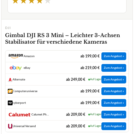
★
★
★
★
★
DJI
Gimbal DJI RS 3 Mini – Leichter 3-Achsen
Stabilisator für verschiedene Kameras
ab 199,00 €
Amazon
Zum Angebot »
ab 219,00 €
eBay
Zum Angebot »
ab 249,00 €
Alternate
Auf Lager
Zum Angebot »
ab 199,00 €
Computeruniverse
Zum Angebot »
ab 199,00 €
cyberport
Zum Angebot »
ab 209,00 €
Calumet Photo Video GmbH
Auf Lager
Zum Angebot »
ab 209,00 €
Universal Versand
Auf Lager
Zum Angebot »