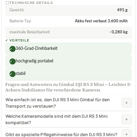
TECHNISCHE DETAILS
Gewicht
495 g
Batterie-Typ
Akku fest verbaut 3.600 mAh
maximale Belastbarkeit
- 0,280 kg
✓
VORTEILE
360-Grad-Drehbarkeit
✓
hochgradig portabel
✓
stabil
✓
Fragen und Antworten zu Gimbal DJI RS 3 Mini – Leichter 3-
Achsen Stabilisator für verschiedene Kameras
Wie einfach ist es, den DJI RS 3 Mini Gimbal für den
+
Transport zu verstauen?
Welche Kameramodelle sind mit dem DJI RS 3 Mini
+
kompatibel?
+
Gibt es spezielle Pflegehinweise für den DJI RS 3 Mini?