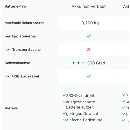
Akku fest verbaut
Akk
Batterie-Typ
- 0,260 kg
maximale Belastbarkeit
per App steuerbar
inkl. Transporttasche
360 Grad
Schwenkachse
inkl. USB-Ladekabel
✓
✓
Bl
360-Grad drehbar
✓
✓
ru
ausgezeichnete
Batterielaufzeit
✓
fa
Vorteile
✓
geringes Gewicht
✓
pl
✓
einfache Bedienung
✓
ho