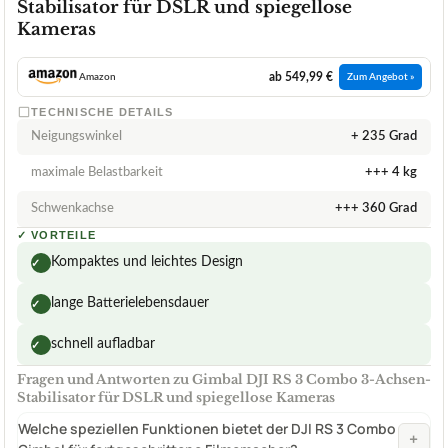
Stabilisator für DSLR und spiegellose
Kameras
ab 549,99 €
Amazon
Zum Angebot »
TECHNISCHE DETAILS
Neigungswinkel
+ 235 Grad
maximale Belastbarkeit
+++ 4 kg
Schwenkachse
+++ 360 Grad
✓
VORTEILE
Kompaktes und leichtes Design
✓
lange Batterielebensdauer
✓
schnell aufladbar
✓
Fragen und Antworten zu Gimbal DJI RS 3 Combo 3-Achsen-
Stabilisator für DSLR und spiegellose Kameras
Welche speziellen Funktionen bietet der DJI RS 3 Combo
+