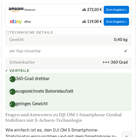
ab 272,03 €
Amazon
Zum Angebot »
ab 119,00 €
eBay
Zum Angebot »
TECHNISCHE DETAILS
Gewicht
0,40 kg
per App steuerbar
✓
Schwenkachse
+++ 360 Grad
✓
VORTEILE
360-Grad drehbar
✓
ausgezeichnete Batterielaufzeit
✓
geringes Gewicht
✓
Fragen und Antworten zu DJI OM 5 Smartphone Gimbal
Stabilizer mit 3-Achsen-Technologie
Wie einfach ist es, den DJI OM 5 Smartphone-
+
Stabilisator einzurichten und mit dem Smartphone zu