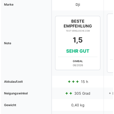
Dji
Marke
BESTE
EMPFEHLUNG
TEST-VERGLEICHE.COM
1,5
Note
SEHR GUT
GIMBAL
08/2026
15 h
Akkulaufzeit
305 Grad
⚬ k
Neigungswinkel
0,40 kg
Gewicht