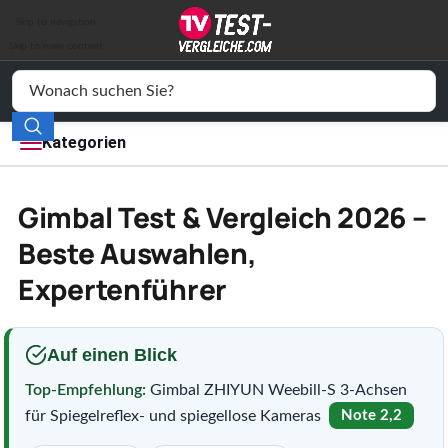
Auto & Motor
Skip to navigation
Drogerie
Skip to main content
Elektronik
Freizeit
Kategorien
Haushalt
Gimbal Test & Vergleich 2026 –
Mode
Beste Auswahlen,
Expertenführer
Wohnen
Service
Auf einen Blick
Vergleichssiegel
Top-Empfehlung:
Gimbal ZHIYUN Weebill-S 3-Achsen
für Spiegelreflex- und spiegellose Kameras
Note 2,2