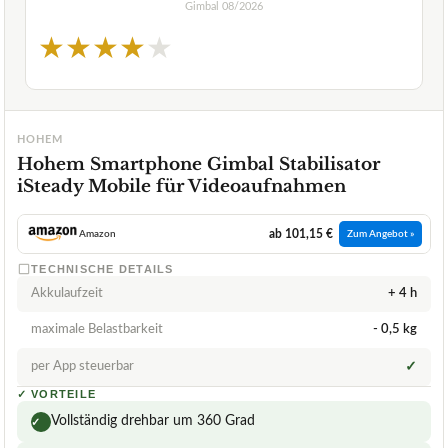
Gimbal
08/2026
★
★
★
★
★
HOHEM
Hohem Smartphone Gimbal Stabilisator
iSteady Mobile für Videoaufnahmen
ab 101,15 €
Amazon
Zum Angebot »
TECHNISCHE DETAILS
Akkulaufzeit
+ 4 h
maximale Belastbarkeit
- 0,5 kg
per App steuerbar
✓
✓
VORTEILE
Vollständig drehbar um 360 Grad
✓