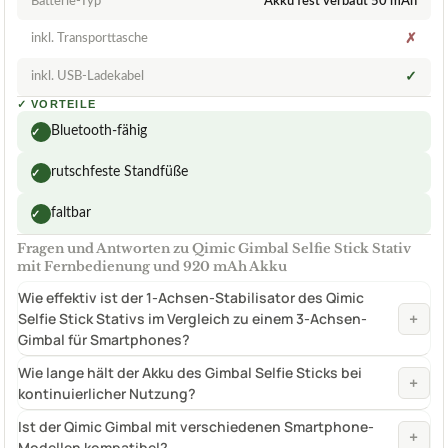
Batterie-Typ
Akku fest verbaut 50 mAh
inkl. Transporttasche
✗
inkl. USB-Ladekabel
✓
✓
VORTEILE
Bluetooth-fähig
✓
rutschfeste Standfüße
✓
faltbar
✓
Fragen und Antworten zu Qimic Gimbal Selfie Stick Stativ
mit Fernbedienung und 920 mAh Akku
Wie effektiv ist der 1-Achsen-Stabilisator des Qimic
+
Selfie Stick Stativs im Vergleich zu einem 3-Achsen-
Gimbal für Smartphones?
Wie lange hält der Akku des Gimbal Selfie Sticks bei
+
kontinuierlicher Nutzung?
Ist der Qimic Gimbal mit verschiedenen Smartphone-
+
Modellen kompatibel?