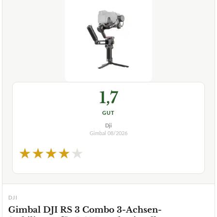
1,7
GUT
Dji
Gimbal
08/2026
★
★
★
★
★
DJI
Gimbal DJI RS 3 Combo 3-Achsen-