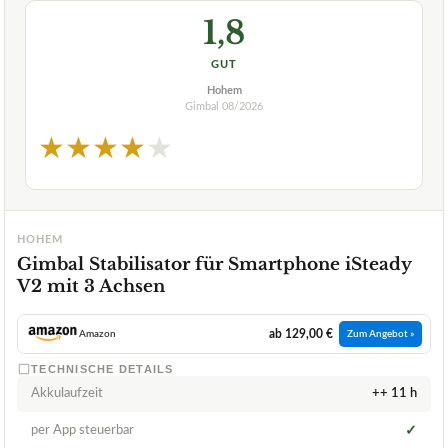
1,8
GUT
Hohem
Gimbal
08/2026
★
★
★
★
★
HOHEM
Gimbal Stabilisator für Smartphone iSteady
V2 mit 3 Achsen
ab 129,00 €
Amazon
Zum Angebot »
TECHNISCHE DETAILS
Akkulaufzeit
++ 11 h
per App steuerbar
✓