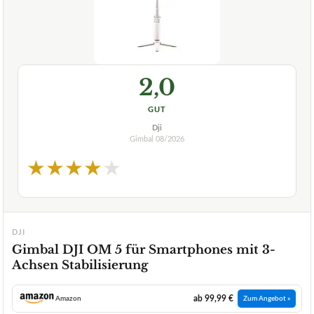
2,0
GUT
Dji
Gimbal
08/2026
★
★
★
★
★
DJI
Gimbal DJI OM 5 für Smartphones mit 3-
Achsen Stabilisierung
ab 99,99 €
Amazon
Zum Angebot »