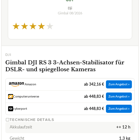
GUT
Dji
Gimbal
08/2026
★
★
★
★
★
DJI
Gimbal DJI RS 3 3-Achsen-Stabilisator für
DSLR- und spiegellose Kameras
ab 342,16 €
Amazon
Zum Angebot »
ab 448,83 €
Computeruniverse
Zum Angebot »
ab 448,83 €
cyberport
Zum Angebot »
TECHNISCHE DETAILS
Akkulaufzeit
++ 12 h
Gewicht
1,3 kg