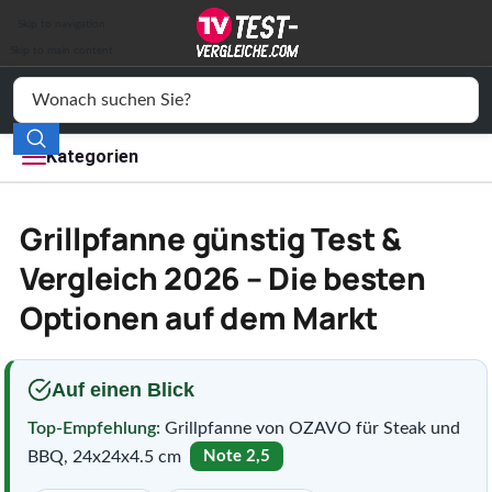
Auto & Motor
Skip to navigation
Drogerie
Skip to main content
Elektronik
Freizeit
Kategorien
Haushalt
Grillpfanne günstig Test &
Mode
Vergleich 2026 – Die besten
Optionen auf dem Markt
Wohnen
Service
Auf einen Blick
Vergleichssiegel
Top-Empfehlung:
Grillpfanne von OZAVO für Steak und
BBQ, 24x24x4.5 cm
Note 2,5