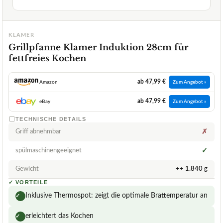
KLAMER
Grillpfanne Klamer Induktion 28cm für
fettfreies Kochen
ab 47,99 €
Amazon
Zum Angebot »
ab 47,99 €
eBay
Zum Angebot »
TECHNISCHE DETAILS
Griff abnehmbar
✗
spülmaschinengeeignet
✓
Gewicht
++ 1.840 g
✓
VORTEILE
Inklusive Thermospot: zeigt die optimale Brattemperatur an
✓
erleichtert das Kochen
✓