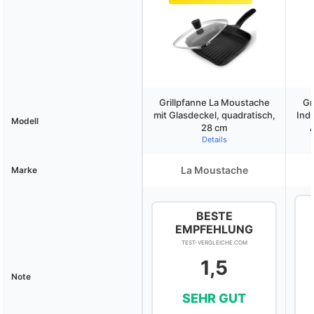
Grillpfanne La Moustache
Gr
mit Glasdeckel, quadratisch,
Ind
Modell
28 cm
Details
La Moustache
Marke
BESTE
EMPFEHLUNG
TEST-VERGLEICHE.COM
1,5
Note
SEHR GUT