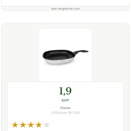
test-vergleiche.com
1,9
GUT
Klamer
Grillpfanne
08/2026
★
★
★
★
★