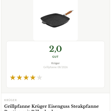
2,0
GUT
Krüger
Grillpfanne
08/2026
★
★
★
★
★
KRÜGER
Grillpfanne Krüger Eisenguss Steakpfanne