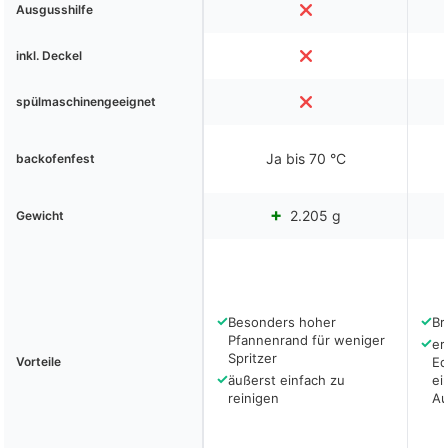
Ausgusshilfe
inkl. Deckel
spülmaschinengeeignet
Ja bis 70 °C
backofenfest
2.205 g
Gewicht
✓
✓
Besonders hoher
Br
Pfannenrand für weniger
✓
er
Spritzer
Vorteile
Ed
✓
äußerst einfach zu
ei
reinigen
Au