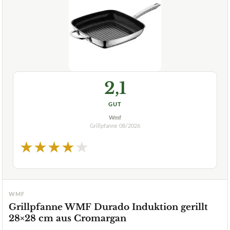
2,1
GUT
Wmf
Grillpfanne
08/2026
★
★
★
★
★
WMF
Grillpfanne WMF Durado Induktion gerillt
28×28 cm aus Cromargan