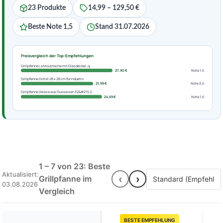
23 Produkte
14,99 – 129,50 €
Beste Note 1,5
Stand 31.07.2026
Preisvergleich der Top-Empfehlungen
Grillpfanne La Moustache mit Glasdeckel, q
27,90 €
Note 1,5
Grillpfanne Gotoll 28 x 28 cm für Induktio
21,99 €
Note 2,4
Grillpfanne Velaze aus Gusseisen 32&#215;2
24,69 €
Note 1,6
1 – 7 von 23: Beste
Aktualisiert:
‹
›
Grillpfanne im
03.08.2026
Vergleich
BESTE EMPFEHLUNG