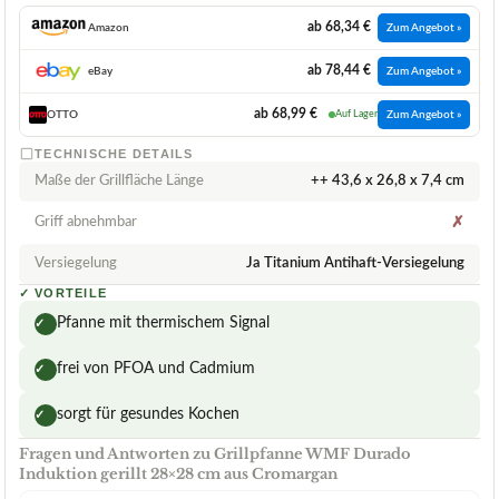
ab 68,34 €
Amazon
Zum Angebot »
ab 78,44 €
eBay
Zum Angebot »
ab 68,99 €
OTTO
Auf Lager
Zum Angebot »
TECHNISCHE DETAILS
Maße der Grillfläche Länge
++ ‎43,6 x 26,8 x 7,4 cm
Griff abnehmbar
✗
Versiegelung
Ja Titanium Antihaft-Versiegelung
✓
VORTEILE
Pfanne mit thermischem Signal
✓
frei von PFOA und Cadmium
✓
sorgt für gesundes Kochen
✓
Fragen und Antworten zu Grillpfanne WMF Durado
Induktion gerillt 28×28 cm aus Cromargan