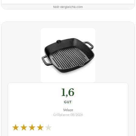
test-vergleiche.com
1,6
GUT
Velaze
Grillpfanne
08/2026
★
★
★
★
★