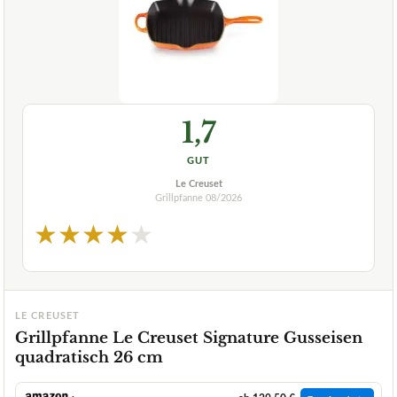
1,7
GUT
Le Creuset
Grillpfanne
08/2026
★
★
★
★
★
LE CREUSET
Grillpfanne Le Creuset Signature Gusseisen
quadratisch 26 cm