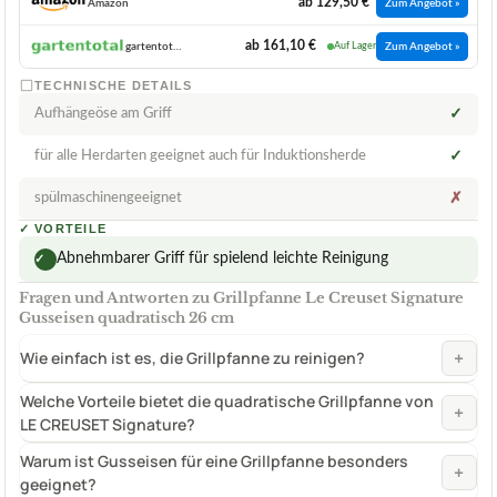
ab 129,50 €
Amazon
Zum Angebot »
ab 161,10 €
gartentotal.de
Auf Lager
Zum Angebot »
TECHNISCHE DETAILS
Aufhängeöse am Griff
✓
für alle Herdarten geeignet auch für Induktionsherde
✓
spülmaschinengeeignet
✗
✓
VORTEILE
Abnehmbarer Griff für spielend leichte Reinigung
✓
Fragen und Antworten zu Grillpfanne Le Creuset Signature
Gusseisen quadratisch 26 cm
+
Wie einfach ist es, die Grillpfanne zu reinigen?
Welche Vorteile bietet die quadratische Grillpfanne von
+
LE CREUSET Signature?
Warum ist Gusseisen für eine Grillpfanne besonders
+
geeignet?