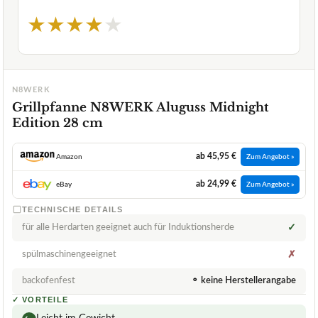
★
★
★
★
★
N8WERK
Grillpfanne N8WERK Aluguss Midnight
Edition 28 cm
ab 45,95 €
Amazon
Zum Angebot »
ab 24,99 €
eBay
Zum Angebot »
TECHNISCHE DETAILS
für alle Herdarten geeignet auch für Induktionsherde
✓
spülmaschinengeeignet
✗
backofenfest
⚬ keine Herstellerangabe
✓
VORTEILE