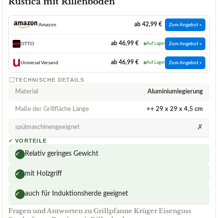
Rustica mit Rillenboden
ab 42,99 €
Amazon
Zum Angebot »
ab 46,99 €
OTTO
Auf Lager
Zum Angebot »
ab 46,99 €
Universal Versand
Auf Lager
Zum Angebot »
TECHNISCHE DETAILS
Material
Aluminiumlegierung
Maße der Grillfläche Länge
++ 29 x 29 x 4,5 cm
spülmaschinengeeignet
✗
✓
VORTEILE
Relativ geringes Gewicht
✓
mit Holzgriff
✓
auch für Induktionsherde geeignet
✓
Fragen und Antworten zu Grillpfanne Krüger Eisenguss