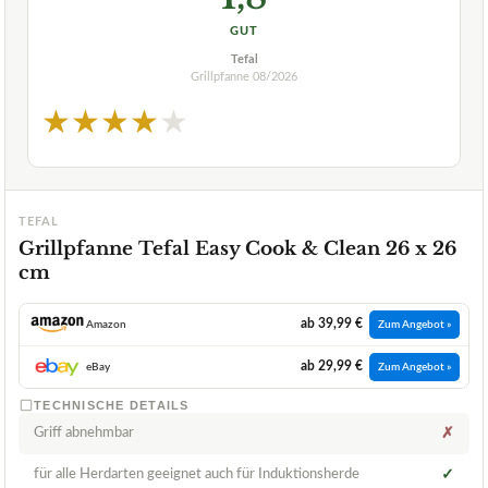
GUT
Tefal
Grillpfanne
08/2026
★
★
★
★
★
TEFAL
Grillpfanne Tefal Easy Cook & Clean 26 x 26
cm
ab 39,99 €
Amazon
Zum Angebot »
ab 29,99 €
eBay
Zum Angebot »
TECHNISCHE DETAILS
Griff abnehmbar
✗
für alle Herdarten geeignet auch für Induktionsherde
✓