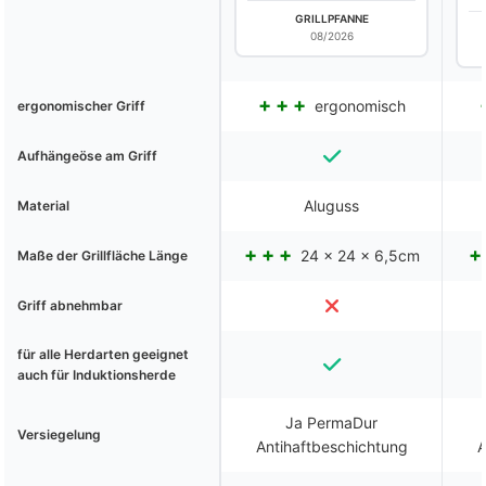
GRILLPFANNE
08/2026
ergonomisch
ergonomischer Griff
Aufhängeöse am Griff
Aluguss
Material
24 x 24 x 6,5cm
Maße der Grillfläche Länge
Griff abnehmbar
für alle Herdarten geeignet
auch für Induktionsherde
Ja PermaDur
Versiegelung
Antihaftbeschichtung
A