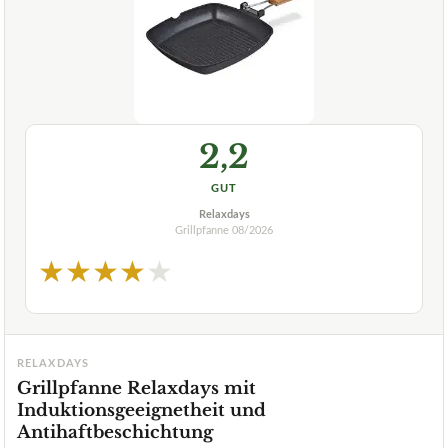
2,2
GUT
Relaxdays
Grillpfanne
08/2026
★
★
★
★
★
RELAXDAYS
Grillpfanne Relaxdays mit
Induktionsgeeignetheit und
Antihaftbeschichtung