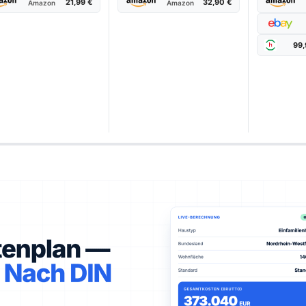
21,99 €
32,90 €
Amazon
Amazon
99,
amestown-Holzkohlegrill im Test
Wählen Sie Ihren Testsieger aus unseren Top-Empfehlungen.