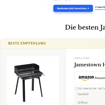
Jamestown Ho
Amazo
TECHNISCHE DET
Gewicht
Grilltyp
✓
VORTEILE
1,5
Schneller Aufb
✓
große Auflegefl
✓
SEHR GUT
Grillchef
einfaches Öffn
✓
Jamestown-Holzkohlegrill
08/2026
Fragen und Antwort
★
★
★
★
★
Wie einfach lässt 
Welche Materialie