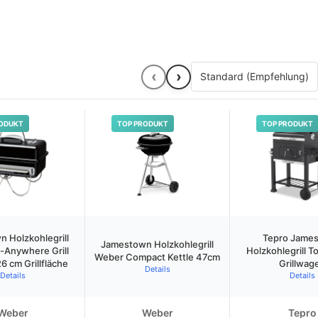
‹
›
ODUKT
TOP PRODUKT
TOP PRODUKT
 Holzkohlegrill
Tepro Jame
Jamestown Holzkohlegrill
-Anywhere Grill
Holzkohlegrill T
Weber Compact Kettle 47cm
6 cm Grillfläche
Grillwag
Details
Details
Details
Weber
Weber
Tepro