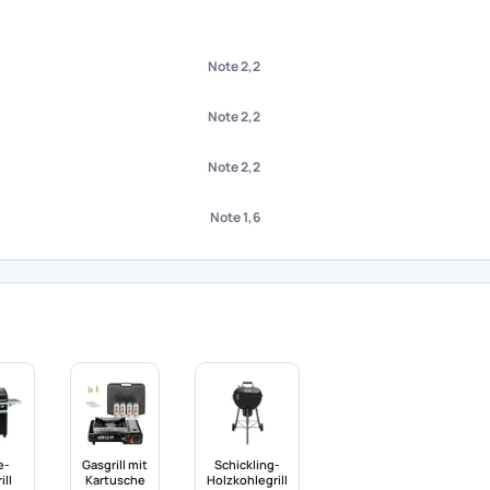
Note 2,2
Note 2,2
Note 2,2
Note 1,6
e-
Gasgrill mit
Schickling-
ill
Kartusche
Holzkohlegrill