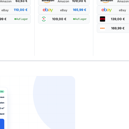
63,63 €
109,00 €
Amazon
Amazon
Amazon
110,00 €
165,99 €
eBay
eBay
eBay
99 €
109,00 €
139,00 €
Auf Lager
Auf Lager
169,99 €
 & Vergleich:
08/2026