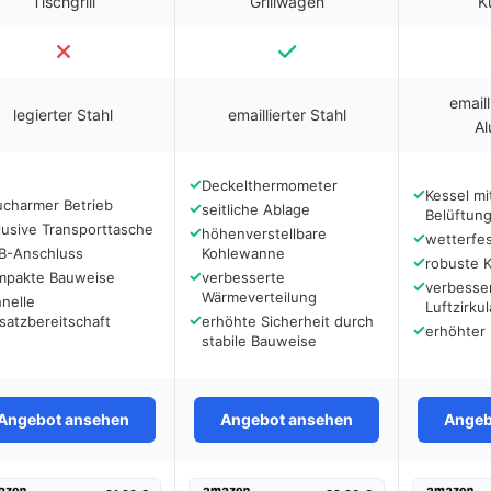
Tischgrill
Grillwagen
Ku
emaill
legierter Stahl
emaillierter Stahl
Al
✓
Deckelthermometer
✓
Kessel mi
ucharmer Betrieb
✓
seitliche Ablage
Belüftung
lusive Transporttasche
✓
höhenverstellbare
✓
wetterfes
B-Anschluss
Kohlewanne
✓
robuste K
✓
mpakte Bauweise
verbesserte
✓
verbesse
Wärmeverteilung
nelle
Luftzirkul
✓
satzbereitschaft
erhöhte Sicherheit durch
✓
erhöhter
stabile Bauweise
Angebot ansehen
Angebot ansehen
Angeb