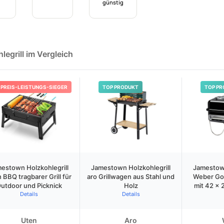
günstig
egrill im Vergleich
PREIS-LEISTUNGS-SIEGER
TOP PRODUKT
TOP PR
estown Holzkohlegrill
Jamestown Holzkohlegrill
Jamestown
 BBQ tragbarer Grill für
aro Grillwagen aus Stahl und
Weber Go
utdoor und Picknick
Holz
mit 42 x 2
Details
Details
Uten
Aro