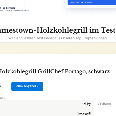
lzkohlegrill GrillChef Portago, schwarz
n
Zum Angebot »
AILS
19 kg
Grillform
Kugelgrill
au
äche
en durch Deckelscharnier
en zu Jamestown Holzkohlegrill GrillChef Portago, schwarz
sich der Jamestown-Holzkohlegrill Grillchef Portago zusammenkla
n kommen beim Jamestown Holzkohlegrill zum Einsatz?