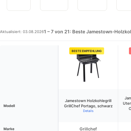
1 – 7 von 21: Beste Jamestown-Holzkohl
Aktualisiert: 03.08.2026
BESTE EMPFEHLUNG
Jam
Jamestown Holzkohlegrill
Uten
Modell
GrillChef Portago, schwarz
O
Details
Grillchef
Marke