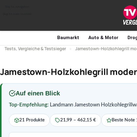
Skip to navigation
Skip to main content
Baumarkt
Auto & Motor
Drog
Tests, Vergleiche & Testsieger
»
Jamestown-Holzkohlegrill m
Jamestown-Holzkohlegrill modern
Auf einen Blick
Top-Empfehlung:
Landmann Jamestown Holzkohlegrillwa
21 Produkte
21,99 – 462,15 €
Beste Note 