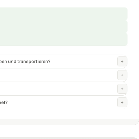
+
+
hef?
08/2026
r Outdoor und Picknick
ab 21,99 €
Zum Angebot »
Tischgrill