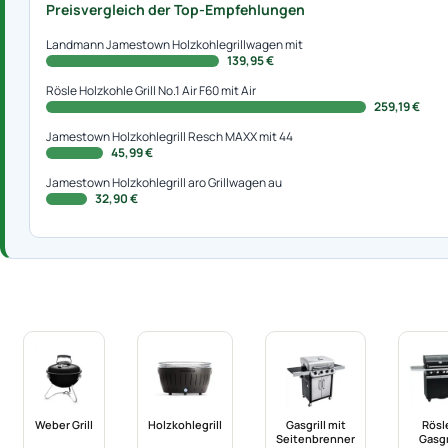
Preisvergleich der Top-Empfehlungen
Landmann Jamestown Holzkohlegrillwagen mit
139,95 €
Rösle Holzkohle Grill No.1 Air F60 mit Air
259,19 €
Jamestown Holzkohlegrill Resch MAXX mit 44
45,99 €
Jamestown Holzkohlegrill aro Grillwagen au
32,90 €
Weber Grill
Holzkohlegrill
Gasgrill mit
Rösl
Seitenbrenner
Gasgr