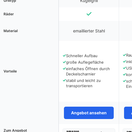
Kugelgrill
Grilltyp
Räder
emaillierter Stahl
Material
✓
✓
Ra
Schneller Aufbau
✓
✓
ink
große Auflegefläche
✓
✓
US
einfaches Öffnen durch
Vorteile
Deckelscharnier
✓
ko
✓
stabil und leicht zu
✓
sch
transportieren
Ein
Angebot ansehen
Zum Angebot