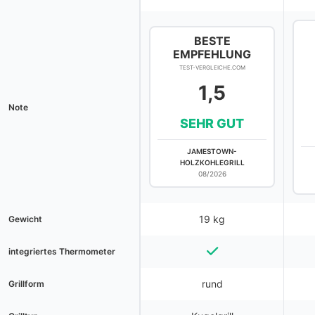
BESTE
EMPFEHLUNG
TEST-VERGLEICHE.COM
1,5
Note
SEHR GUT
JAMESTOWN-
HOLZKOHLEGRILL
08/2026
19 kg
Gewicht
integriertes Thermometer
rund
Grillform