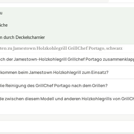
die Reinigung des GrillChef Portago nach dem Grillen?
de zwischen diesem Modell und anderen Holzkohlegrills von GrillC
olzkohlegrill Uten BBQ tragbarer Grill fü
n
AILS
rund
Grilltyp