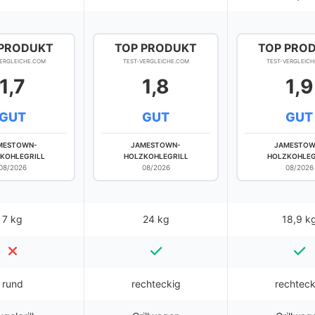
 PRODUKT
TOP PRODUKT
TOP PRO
VERGLEICHE.COM
TEST-VERGLEICHE.COM
TEST-VERGLEICH
1,7
1,8
1,9
GUT
GUT
GUT
MESTOWN-
JAMESTOWN-
JAMESTOW
KOHLEGRILL
HOLZKOHLEGRILL
HOLZKOHLEG
08/2026
08/2026
08/2026
7 kg
24 kg
18,9 k
rund
rechteckig
rechteck