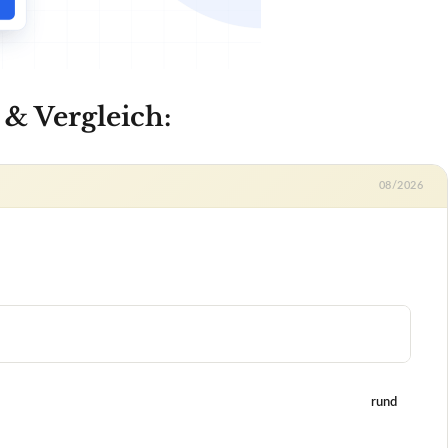
rund
+
ppen und transportieren?
+