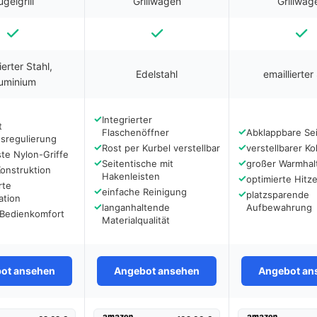
gelgrill
Grillwagen
Grillwag
ierter Stahl,
Edelstahl
emaillierter
uminium
✓
Integrierter
t
✓
Flaschenöffner
Abklappbare Sei
sregulierung
✓
✓
Rost per Kurbel verstellbar
verstellbarer Ko
te Nylon-Griffe
✓
✓
Seitentische mit
großer Warmhal
onstruktion
Hakenleisten
✓
optimierte Hitz
rte
✓
einfache Reinigung
✓
platzsparende
ation
✓
langanhaltende
Aufbewahrung
 Bedienkomfort
Materialqualität
ot ansehen
Angebot ansehen
Angebot an